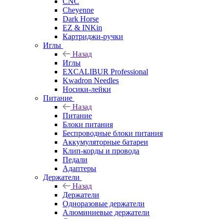
CNC
Cheyenne
Dark Horse
EZ & INKin
Картриджи-ручки
Иглы
Назад
Иглы
EXCALIBUR Professional
Kwadron Needles
Носики-лейки
Питание
Назад
Питание
Блоки питания
Беспроводные блоки питания
Аккумуляторные батареи
Клип-корды и провода
Педали
Адаптеры
Держатели
Назад
Держатели
Одноразовые держатели
Алюминиевые держатели