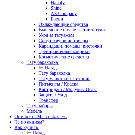
Hanafy
Shine
AS Company
Брови
Охлаждающие средства
Выведение и осветление татуажа
Уход за татуажем
Сопутствующие товары
Карандаши, помады, кисточки
Тренировочные коврики
Косметические средства
Тату барахолка
Назад
Тату барахолка
Тату машинки / Питание
Пигменты / Краска
Картриджи / Модули / Иглы
Защита / Уход
Трансфер
Тату наборы
Мебель
Они бьют. Мы снабжаем.
Че по акциям?
Как купить
Назад