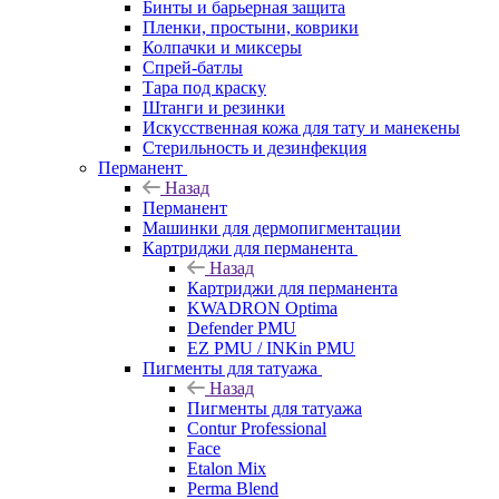
Бинты и барьерная защита
Пленки, простыни, коврики
Колпачки и миксеры
Спрей-батлы
Тара под краску
Штанги и резинки
Искусственная кожа для тату и манекены
Стерильность и дезинфекция
Перманент
Назад
Перманент
Машинки для дермопигментации
Картриджи для перманента
Назад
Картриджи для перманента
KWADRON Optima
Defender PMU
EZ PMU / INKin PMU
Пигменты для татуажа
Назад
Пигменты для татуажа
Contur Professional
Face
Etalon Mix
Perma Blend