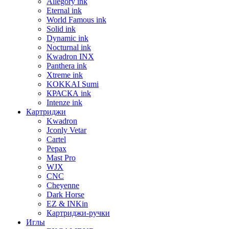
Allegory ink
Eternal ink
World Famous ink
Solid ink
Dynamic ink
Nocturnal ink
Kwadron INX
Panthera ink
Xtreme ink
KOKKAI Sumi
КРАСКА ink
Intenze ink
Картриджи
Kwadron
Jconly Vetar
Cartel
Pepax
Mast Pro
WJX
CNC
Cheyenne
Dark Horse
EZ & INKin
Картриджи-ручки
Иглы