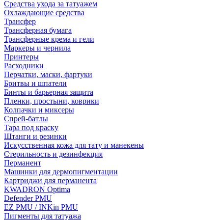
Средства ухода за татуажем
Охлаждающие средства
Трансфер
Трансферная бумага
Трансферные крема и гели
Маркеры и чернила
Принтеры
Расходники
Перчатки, маски, фартуки
Бритвы и шпатели
Бинты и барьерная защита
Пленки, простыни, коврики
Колпачки и миксеры
Спрей-батлы
Тара под краску
Штанги и резинки
Искусственная кожа для тату и манекены
Стерильность и дезинфекция
Перманент
Машинки для дермопигментации
Картриджи для перманента
KWADRON Optima
Defender PMU
EZ PMU / INKin PMU
Пигменты для татуажа