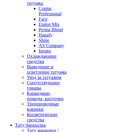
татуажа
Contur
Professional
Face
Etalon Mix
Perma Blend
Hanafy
Shine
AS Company
Брови
Охлаждающие
средства
Выведение и
осветление татуажа
Уход за татуажем
Сопутствующие
товары
Карандаши,
помады, кисточки
Тренировочные
коврики
Косметические
средства
Тату барахолка
Тату машинки /