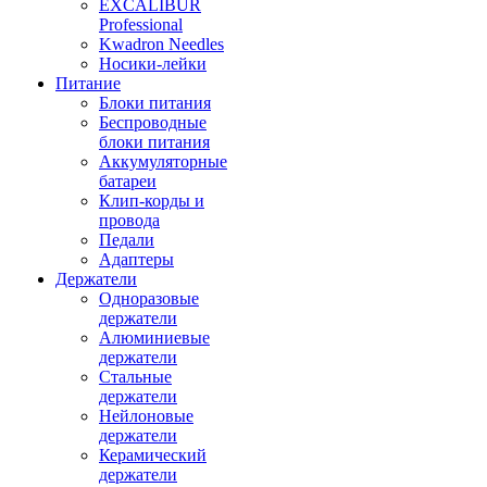
EXCALIBUR
Professional
Kwadron Needles
Носики-лейки
Питание
Блоки питания
Беспроводные
блоки питания
Аккумуляторные
батареи
Клип-корды и
провода
Педали
Адаптеры
Держатели
Одноразовые
держатели
Алюминиевые
держатели
Стальные
держатели
Нейлоновые
держатели
Керамический
держатели