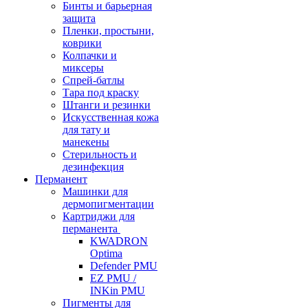
Бинты и барьерная
защита
Пленки, простыни,
коврики
Колпачки и
миксеры
Спрей-батлы
Тара под краску
Штанги и резинки
Искусственная кожа
для тату и
манекены
Стерильность и
дезинфекция
Перманент
Машинки для
дермопигментации
Картриджи для
перманента
KWADRON
Optima
Defender PMU
EZ PMU /
INKin PMU
Пигменты для