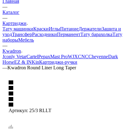
Главная
—
Каталог
—
Картриджи
Тату машинки
Краски
Иглы
Питание
Держатели
Защита и
уход
Трансфер
Расходники
Перманент
Тату барахолка
Тату
наборы
Мебель
—
Kwadron
Jconly Vetar
Cartel
Pepax
Mast Pro
WJX
CNC
Cheyenne
Dark
Horse
EZ & INKin
Картриджи-ручки
—
Kwadron Round Liner Long Taper
Артикул:
25/3 RLLT