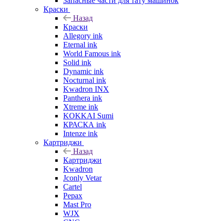
Запасные части для тату машинок
Краски
Назад
Краски
Allegory ink
Eternal ink
World Famous ink
Solid ink
Dynamic ink
Nocturnal ink
Kwadron INX
Panthera ink
Xtreme ink
KOKKAI Sumi
КРАСКА ink
Intenze ink
Картриджи
Назад
Картриджи
Kwadron
Jconly Vetar
Cartel
Pepax
Mast Pro
WJX