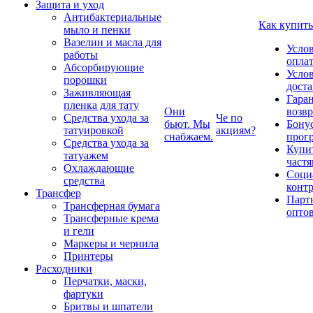
Защита и уход
Антибактериальные
Как купить
мыло и пенки
Вазелин и масла для
Усло
работы
опла
Абсорбирующие
Усло
порошки
дост
Заживляющая
Гаран
пленка для тату
Они
возвр
Средства ухода за
Че по
бьют. Мы
Бону
татуировкой
акциям?
снабжаем.
прог
Средства ухода за
Купи
татуажем
част
Охлаждающие
Соци
средства
конт
Трансфер
Парт
Трансферная бумага
опто
Трансферные крема
и гели
Маркеры и чернила
Принтеры
Расходники
Перчатки, маски,
фартуки
Бритвы и шпатели