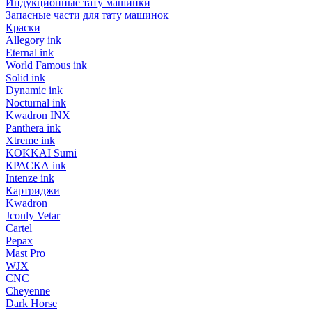
Индукционные тату машинки
Запасные части для тату машинок
Краски
Allegory ink
Eternal ink
World Famous ink
Solid ink
Dynamic ink
Nocturnal ink
Kwadron INX
Panthera ink
Xtreme ink
KOKKAI Sumi
КРАСКА ink
Intenze ink
Картриджи
Kwadron
Jconly Vetar
Cartel
Pepax
Mast Pro
WJX
CNC
Cheyenne
Dark Horse