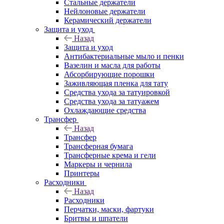
Стальные держатели
Нейлоновые держатели
Керамический держатели
Защита и уход
Назад
Защита и уход
Антибактериальные мыло и пенки
Вазелин и масла для работы
Абсорбирующие порошки
Заживляющая пленка для тату
Средства ухода за татуировкой
Средства ухода за татуажем
Охлаждающие средства
Трансфер
Назад
Трансфер
Трансферная бумага
Трансферные крема и гели
Маркеры и чернила
Принтеры
Расходники
Назад
Расходники
Перчатки, маски, фартуки
Бритвы и шпатели