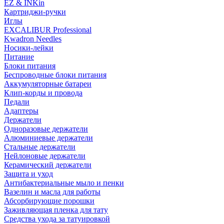
EZ & INKin
Картриджи-ручки
Иглы
EXCALIBUR Professional
Kwadron Needles
Носики-лейки
Питание
Блоки питания
Беспроводные блоки питания
Аккумуляторные батареи
Клип-корды и провода
Педали
Адаптеры
Держатели
Одноразовые держатели
Алюминиевые держатели
Стальные держатели
Нейлоновые держатели
Керамический держатели
Защита и уход
Антибактериальные мыло и пенки
Вазелин и масла для работы
Абсорбирующие порошки
Заживляющая пленка для тату
Средства ухода за татуировкой