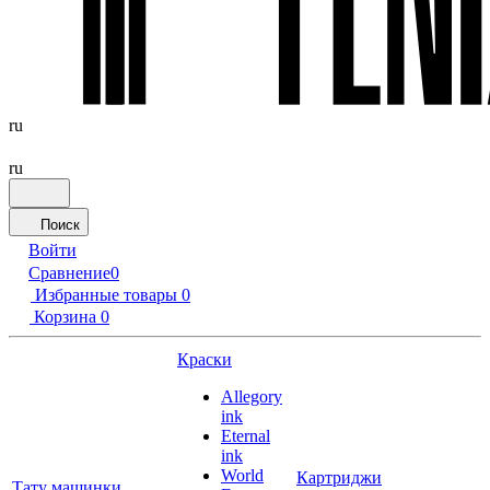
ru
ru
Поиск
Войти
Сравнение
0
Избранные товары
0
Корзина
0
Краски
Allegory
ink
Eternal
ink
World
Картриджи
Тату машинки