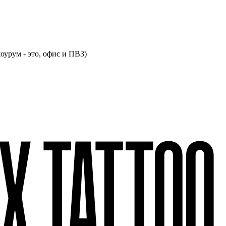
оурум - это, офис и ПВЗ)