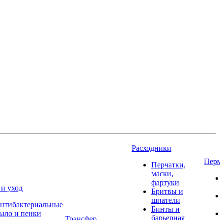
Расходники
Пер
Перчатки,
маски,
фартуки
 и уход
Бритвы и
шпатели
нтибактериальные
Бинты и
ыло и пенки
барьерная
Трансфер