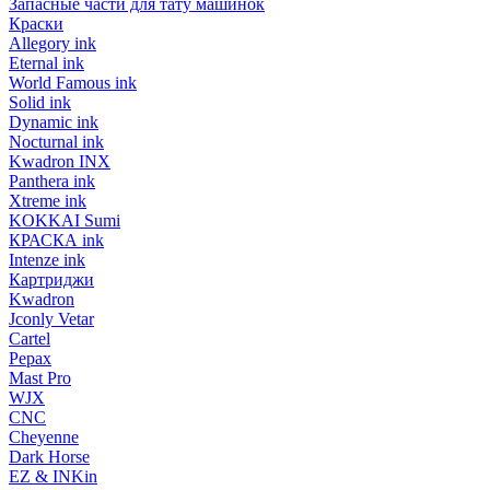
Запасные части для тату машинок
Краски
Allegory ink
Eternal ink
World Famous ink
Solid ink
Dynamic ink
Nocturnal ink
Kwadron INX
Panthera ink
Xtreme ink
KOKKAI Sumi
КРАСКА ink
Intenze ink
Картриджи
Kwadron
Jconly Vetar
Cartel
Pepax
Mast Pro
WJX
CNC
Cheyenne
Dark Horse
EZ & INKin