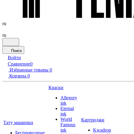
ru
ru
Поиск
Войти
Сравнение
0
Избранные товары
0
Корзина
0
Краски
Allegory
ink
Eternal
ink
World
Картриджи
Тату машинки
Famous
ink
Kwadron
Беспроводные