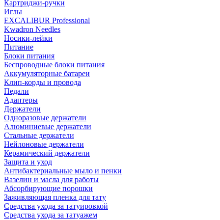
Картриджи-ручки
Иглы
EXCALIBUR Professional
Kwadron Needles
Носики-лейки
Питание
Блоки питания
Беспроводные блоки питания
Аккумуляторные батареи
Клип-корды и провода
Педали
Адаптеры
Держатели
Одноразовые держатели
Алюминиевые держатели
Стальные держатели
Нейлоновые держатели
Керамический держатели
Защита и уход
Антибактериальные мыло и пенки
Вазелин и масла для работы
Абсорбирующие порошки
Заживляющая пленка для тату
Средства ухода за татуировкой
Средства ухода за татуажем