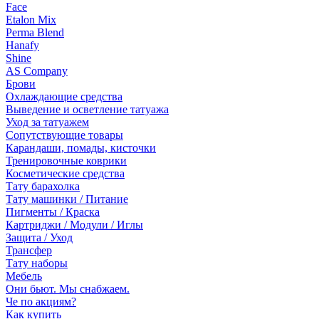
Face
Etalon Mix
Perma Blend
Hanafy
Shine
AS Company
Брови
Охлаждающие средства
Выведение и осветление татуажа
Уход за татуажем
Сопутствующие товары
Карандаши, помады, кисточки
Тренировочные коврики
Косметические средства
Тату барахолка
Тату машинки / Питание
Пигменты / Краска
Картриджи / Модули / Иглы
Защита / Уход
Трансфер
Тату наборы
Мебель
Они бьют. Мы снабжаем.
Че по акциям?
Как купить