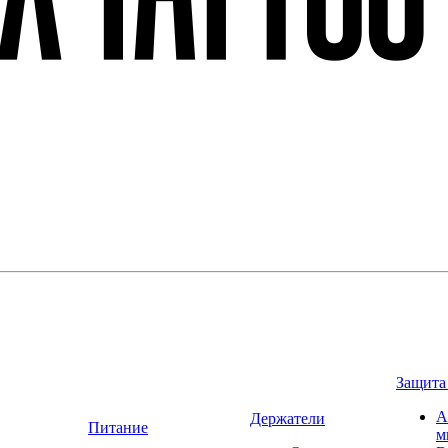
Защита
А
Держатели
Питание
м