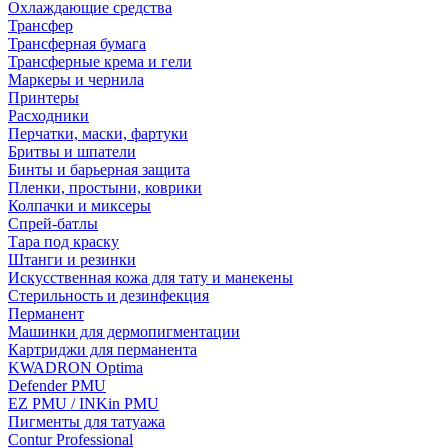
Охлаждающие средства
Трансфер
Трансферная бумага
Трансферные крема и гели
Маркеры и чернила
Принтеры
Расходники
Перчатки, маски, фартуки
Бритвы и шпатели
Бинты и барьерная защита
Пленки, простыни, коврики
Колпачки и миксеры
Спрей-батлы
Тара под краску
Штанги и резинки
Искусственная кожа для тату и манекены
Стерильность и дезинфекция
Перманент
Машинки для дермопигментации
Картриджи для перманента
KWADRON Optima
Defender PMU
EZ PMU / INKin PMU
Пигменты для татуажа
Contur Professional