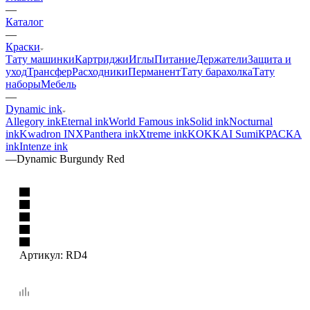
—
Каталог
—
Краски
Тату машинки
Картриджи
Иглы
Питание
Держатели
Защита и
уход
Трансфер
Расходники
Перманент
Тату барахолка
Тату
наборы
Мебель
—
Dynamic ink
Allegory ink
Eternal ink
World Famous ink
Solid ink
Nocturnal
ink
Kwadron INX
Panthera ink
Xtreme ink
KOKKAI Sumi
КРАСКА
ink
Intenze ink
—
Dynamic Burgundy Red
Артикул:
RD4