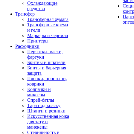
част
Охлаждающие
Соци
средства
конт
Трансфер
Парт
Трансферная бумага
опто
Трансферные крема
и гели
Маркеры и чернила
Принтеры
Расходники
Перчатки, маски,
фартуки
Бритвы и шпатели
Бинты и барьерная
защита
Пленки, простыни,
коврики
Колпачки и
миксеры
Спрей-батлы
Тара под краску
Штанги и резинки
Искусственная кожа
для тату и
манекены
Стерильность и