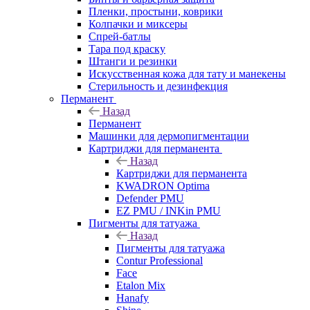
Пленки, простыни, коврики
Колпачки и миксеры
Спрей-батлы
Тара под краску
Штанги и резинки
Искусственная кожа для тату и манекены
Стерильность и дезинфекция
Перманент
Назад
Перманент
Машинки для дермопигментации
Картриджи для перманента
Назад
Картриджи для перманента
KWADRON Optima
Defender PMU
EZ PMU / INKin PMU
Пигменты для татуажа
Назад
Пигменты для татуажа
Contur Professional
Face
Etalon Mix
Hanafy