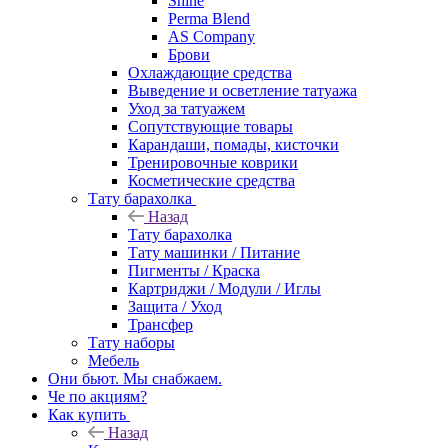
Shine
Perma Blend
AS Company
Брови
Охлаждающие средства
Выведение и осветление татуажа
Уход за татуажем
Сопутствующие товары
Карандаши, помады, кисточки
Тренировочные коврики
Косметические средства
Тату барахолка
Назад
Тату барахолка
Тату машинки / Питание
Пигменты / Краска
Картриджи / Модули / Иглы
Защита / Уход
Трансфер
Тату наборы
Мебель
Они бьют. Мы снабжаем.
Че по акциям?
Как купить
Назад