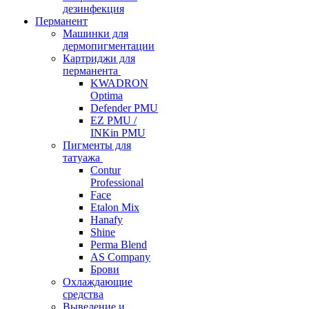
дезинфекция
Перманент
Машинки для
дермопигментации
Картриджи для
перманента
KWADRON
Optima
Defender PMU
EZ PMU /
INKin PMU
Пигменты для
татуажа
Contur
Professional
Face
Etalon Mix
Hanafy
Shine
Perma Blend
AS Company
Брови
Охлаждающие
средства
Выведение и