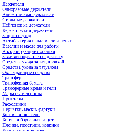
Держатели
Одноразовые держатели
Алюминиевые держатели
Стальные держатели
Нейлоновые держатели
Керамический держатели
Защита и уход
Антибактериальные мыло и пенки
Вазелин и масла для работы
Абсорбирующие порошки
Заживляющая пленка для тату
Средства ухода за татуировкой
Средства ухода за татуажем
Охлаждающие средства
Трансфер
Трансферная бумага
Трансферные крема и гели
Маркеры и чернила
Принтеры
Расходники
Перчатки, маски, фартуки
Бритвы и шпатели
Бинты и барьерная защита
Пленки, простыни, коврики
Колпачки и миксеры