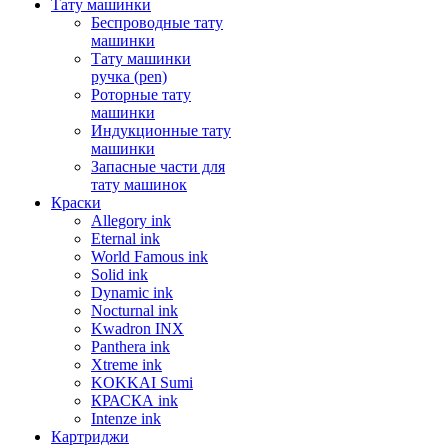
Тату машинки
Беспроводные тату
машинки
Тату машинки
ручка (pen)
Роторные тату
машинки
Индукционные тату
машинки
Запасные части для
тату машинок
Краски
Allegory ink
Eternal ink
World Famous ink
Solid ink
Dynamic ink
Nocturnal ink
Kwadron INX
Panthera ink
Xtreme ink
KOKKAI Sumi
КРАСКА ink
Intenze ink
Картриджи