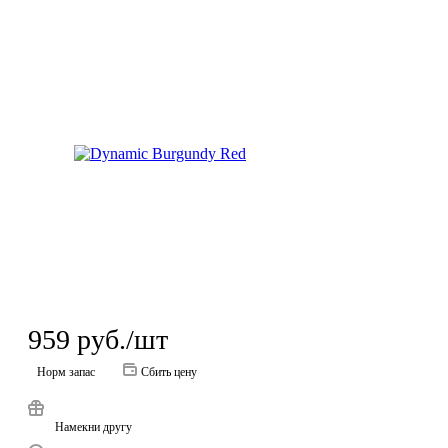
959
руб.
/шт
Норм запас
Сбить цену
Намекни другу