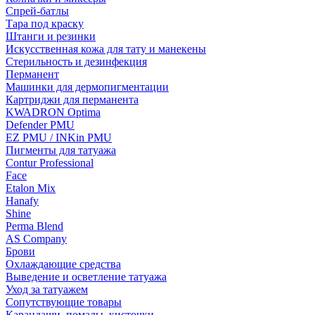
Спрей-батлы
Тара под краску
Штанги и резинки
Искусственная кожа для тату и манекены
Стерильность и дезинфекция
Перманент
Машинки для дермопигментации
Картриджи для перманента
KWADRON Optima
Defender PMU
EZ PMU / INKin PMU
Пигменты для татуажа
Contur Professional
Face
Etalon Mix
Hanafy
Shine
Perma Blend
AS Company
Брови
Охлаждающие средства
Выведение и осветление татуажа
Уход за татуажем
Сопутствующие товары
Карандаши, помады, кисточки