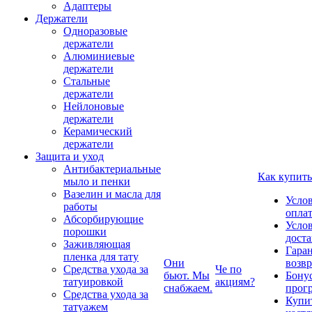
Адаптеры
Держатели
Одноразовые
держатели
Алюминиевые
держатели
Стальные
держатели
Нейлоновые
держатели
Керамический
держатели
Защита и уход
Антибактериальные
Как купить
мыло и пенки
Вазелин и масла для
Усло
работы
опла
Абсорбирующие
Усло
порошки
дост
Заживляющая
Гаран
пленка для тату
Они
возвр
Средства ухода за
Че по
бьют. Мы
Бону
татуировкой
акциям?
снабжаем.
прог
Средства ухода за
Купи
татуажем