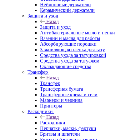
Нейлоновые держатели
Керамический держатели
Защита и уход
Назад
Защита и уход
Антибактериальные мыло и пенки
Вазелин и масла для работы
Абсорбирующие порошки
Заживляющая пленка для тату
Средства ухода за татуировкой
Средства ухода за татуажем
Охлаждающие средства
Трансфер
Назад
Трансфер
Трансферная бумага
Трансферные крема и гели
Маркеры и чернила
Принтеры
Расходники
Назад
Расходники
Перчатки, маски, фартуки
Бритвы и шпатели
Бинты и барьерная защита