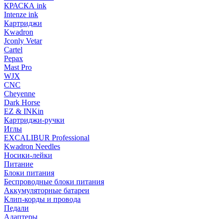
КРАСКА ink
Intenze ink
Картриджи
Kwadron
Jconly Vetar
Cartel
Pepax
Mast Pro
WJX
CNC
Cheyenne
Dark Horse
EZ & INKin
Картриджи-ручки
Иглы
EXCALIBUR Professional
Kwadron Needles
Носики-лейки
Питание
Блоки питания
Беспроводные блоки питания
Аккумуляторные батареи
Клип-корды и провода
Педали
Адаптеры