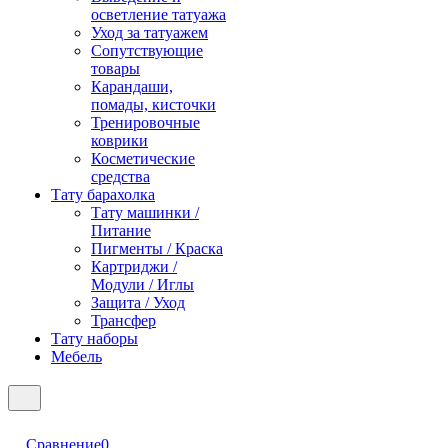
осветление татуажа
Уход за татуажем
Сопутствующие
товары
Карандаши,
помады, кисточки
Тренировочные
коврики
Косметические
средства
Тату барахолка
Тату машинки /
Питание
Пигменты / Краска
Картриджи /
Модули / Иглы
Защита / Уход
Трансфер
Тату наборы
Мебель
Сравнение
0