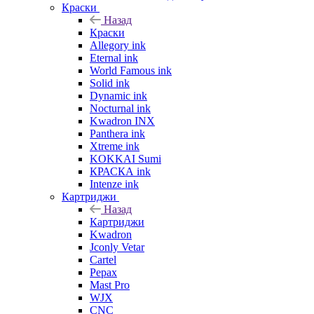
Краски
Назад
Краски
Allegory ink
Eternal ink
World Famous ink
Solid ink
Dynamic ink
Nocturnal ink
Kwadron INX
Panthera ink
Xtreme ink
KOKKAI Sumi
КРАСКА ink
Intenze ink
Картриджи
Назад
Картриджи
Kwadron
Jconly Vetar
Cartel
Pepax
Mast Pro
WJX
CNC