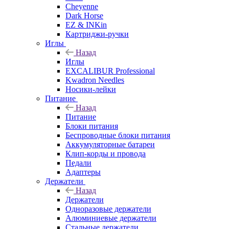
Cheyenne
Dark Horse
EZ & INKin
Картриджи-ручки
Иглы
Назад
Иглы
EXCALIBUR Professional
Kwadron Needles
Носики-лейки
Питание
Назад
Питание
Блоки питания
Беспроводные блоки питания
Аккумуляторные батареи
Клип-корды и провода
Педали
Адаптеры
Держатели
Назад
Держатели
Одноразовые держатели
Алюминиевые держатели
Стальные держатели