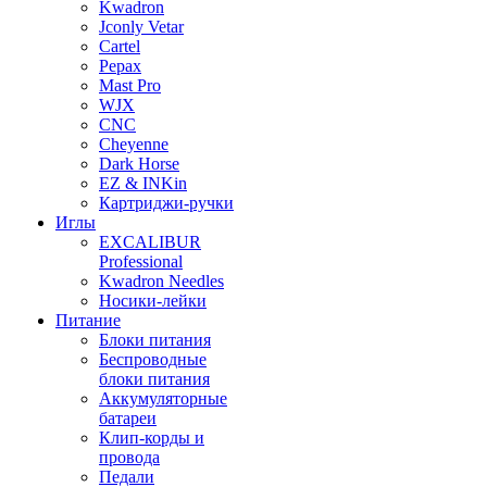
Kwadron
Jconly Vetar
Cartel
Pepax
Mast Pro
WJX
CNC
Cheyenne
Dark Horse
EZ & INKin
Картриджи-ручки
Иглы
EXCALIBUR
Professional
Kwadron Needles
Носики-лейки
Питание
Блоки питания
Беспроводные
блоки питания
Аккумуляторные
батареи
Клип-корды и
провода
Педали