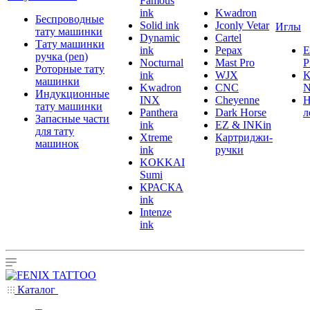
Famous
ink
Kwadron
Беспроводные
Solid ink
Jconly Vetar
Иглы
тату машинки
Dynamic
Cartel
Тату машинки
ink
Pepax
ручка (pen)
Nocturnal
Mast Pro
P
Роторные тату
ink
WJX
K
машинки
Kwadron
CNC
N
Индукционные
INX
Cheyenne
Н
тату машинки
Panthera
Dark Horse
л
Запасные части
ink
EZ & INKin
для тату
Xtreme
Картриджи-
машинок
ink
ручки
KOKKAI
Sumi
КРАСКА
ink
Intenze
ink
Каталог