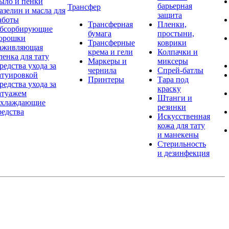
ыло и пенки
барьерная
Трансфер
азелин и масла для
защита
аботы
Трансферная
Пленки,
бсорбирующие
бумага
простыни,
орошки
Трансферные
коврики
аживляющая
крема и гели
Колпачки и
ленка для тату
Маркеры и
миксеры
редства ухода за
чернила
Спрей-батлы
атуировкой
Принтеры
Тара под
редства ухода за
краску
атуажем
Штанги и
хлаждающие
резинки
редства
Искусственная
кожа для тату
и манекены
Стерильность
и дезинфекция