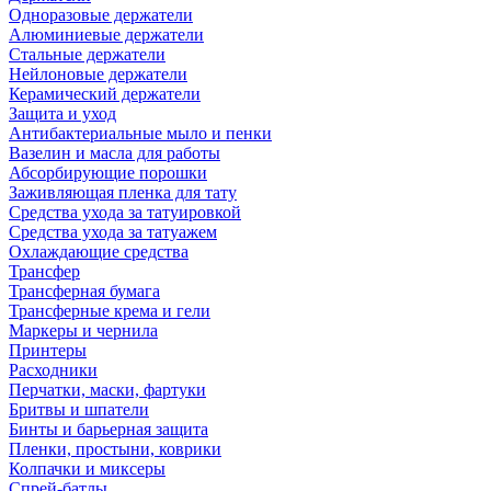
Одноразовые держатели
Алюминиевые держатели
Стальные держатели
Нейлоновые держатели
Керамический держатели
Защита и уход
Антибактериальные мыло и пенки
Вазелин и масла для работы
Абсорбирующие порошки
Заживляющая пленка для тату
Средства ухода за татуировкой
Средства ухода за татуажем
Охлаждающие средства
Трансфер
Трансферная бумага
Трансферные крема и гели
Маркеры и чернила
Принтеры
Расходники
Перчатки, маски, фартуки
Бритвы и шпатели
Бинты и барьерная защита
Пленки, простыни, коврики
Колпачки и миксеры
Спрей-батлы