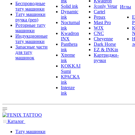
ink
Kwadron
Беспроводные
Solid ink
Jconly Vetar
Иглы
тату машинки
Dynamic
Cartel
Тату машинки
ink
Pepax
ручка (pen)
Nocturnal
Mast Pro
P
Роторные тату
ink
WJX
K
машинки
Kwadron
CNC
N
Индукционные
INX
Cheyenne
Н
тату машинки
Panthera
Dark Horse
л
Запасные части
ink
EZ & INKin
для тату
Xtreme
Картриджи-
машинок
ink
ручки
KOKKAI
Sumi
КРАСКА
ink
Intenze
ink
Каталог
Тату машинки