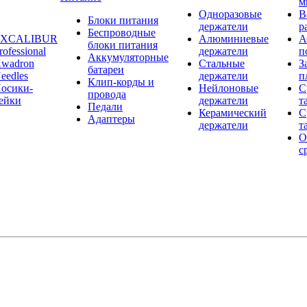
м
Одноразовые
В
Блоки питания
держатели
р
Беспроводные
EXCALIBUR
Алюминиевые
А
блоки питания
rofessional
держатели
п
Аккумуляторные
wadron
Стальные
З
батареи
eedles
держатели
п
Клип-корды и
осики-
Нейлоновые
С
провода
ейки
держатели
т
Педали
Керамический
С
Адаптеры
держатели
т
О
с