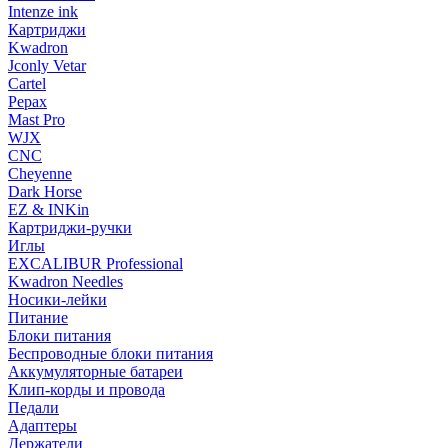
Intenze ink
Картриджи
Kwadron
Jconly Vetar
Cartel
Pepax
Mast Pro
WJX
CNC
Cheyenne
Dark Horse
EZ & INKin
Картриджи-ручки
Иглы
EXCALIBUR Professional
Kwadron Needles
Носики-лейки
Питание
Блоки питания
Беспроводные блоки питания
Аккумуляторные батареи
Клип-корды и провода
Педали
Адаптеры
Держатели