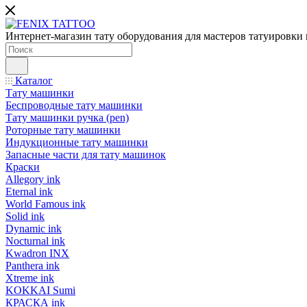
Интернет-магазин тату оборудования для мастеров татуировки 
Каталог
Тату машинки
Беспроводные тату машинки
Тату машинки ручка (pen)
Роторные тату машинки
Индукционные тату машинки
Запасные части для тату машинок
Краски
Allegory ink
Eternal ink
World Famous ink
Solid ink
Dynamic ink
Nocturnal ink
Kwadron INX
Panthera ink
Xtreme ink
KOKKAI Sumi
КРАСКА ink