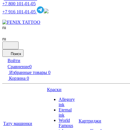
+7 800 101-01-05
+7 916 101-01-05
ru
ru
Поиск
Войти
Сравнение
0
Избранные товары
0
Корзина
0
Краски
Allegory
ink
Eternal
ink
World
Картриджи
Тату машинки
Famous