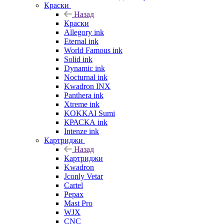
Краски
Назад
Краски
Allegory ink
Eternal ink
World Famous ink
Solid ink
Dynamic ink
Nocturnal ink
Kwadron INX
Panthera ink
Xtreme ink
KOKKAI Sumi
КРАСКА ink
Intenze ink
Картриджи
Назад
Картриджи
Kwadron
Jconly Vetar
Cartel
Pepax
Mast Pro
WJX
CNC