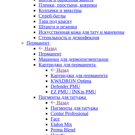
Пленки, простыни, коврики
Колпачки и миксеры
Спрей-батлы
Тара под краску
Штанги и резинки
Искусственная кожа для тату и манекены
Стерильность и дезинфекция
Перманент
Назад
Перманент
Машинки для дермопигментации
Картриджи для перманента
Назад
Картриджи для перманента
KWADRON Optima
Defender PMU
EZ PMU / INKin PMU
Пигменты для татуажа
Назад
Пигменты для татуажа
Contur Professional
Face
Etalon Mix
Perma Blend