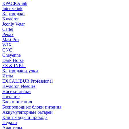
КРАСКА ink
Intenze ink
Картриджи
Kwadron
Jconly Vetar
Cartel
Pepax
Mast Pro
WJX
CNC
Cheyenne
Dark Horse
EZ & INKin
Картриджи-ручки
Иглы
EXCALIBUR Professional
Kwadron Needles
Носики-лейки
Питание
Блоки питания
Беспроводные блоки питания
Аккумуляторные батареи
Клип-корды и провода
Педали
Адаптеры