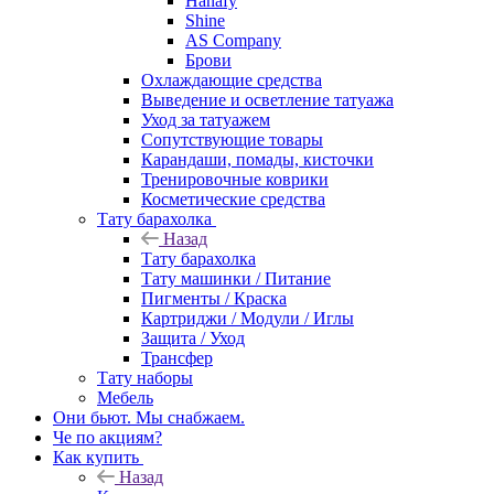
Hanafy
Shine
AS Company
Брови
Охлаждающие средства
Выведение и осветление татуажа
Уход за татуажем
Сопутствующие товары
Карандаши, помады, кисточки
Тренировочные коврики
Косметические средства
Тату барахолка
Назад
Тату барахолка
Тату машинки / Питание
Пигменты / Краска
Картриджи / Модули / Иглы
Защита / Уход
Трансфер
Тату наборы
Мебель
Они бьют. Мы снабжаем.
Че по акциям?
Как купить
Назад