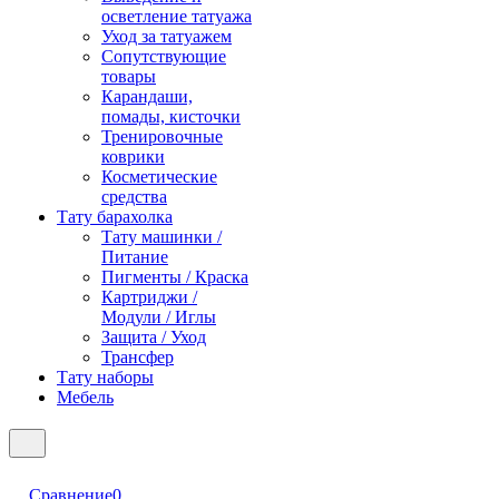
осветление татуажа
Уход за татуажем
Сопутствующие
товары
Карандаши,
помады, кисточки
Тренировочные
коврики
Косметические
средства
Тату барахолка
Тату машинки /
Питание
Пигменты / Краска
Картриджи /
Модули / Иглы
Защита / Уход
Трансфер
Тату наборы
Мебель
Сравнение
0