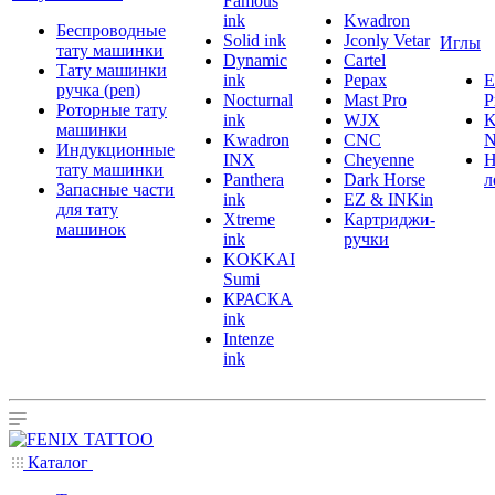
Famous
ink
Kwadron
Беспроводные
Solid ink
Jconly Vetar
Иглы
тату машинки
Dynamic
Cartel
Тату машинки
ink
Pepax
ручка (pen)
Nocturnal
Mast Pro
P
Роторные тату
ink
WJX
K
машинки
Kwadron
CNC
N
Индукционные
INX
Cheyenne
Н
тату машинки
Panthera
Dark Horse
л
Запасные части
ink
EZ & INKin
для тату
Xtreme
Картриджи-
машинок
ink
ручки
KOKKAI
Sumi
КРАСКА
ink
Intenze
ink
Каталог