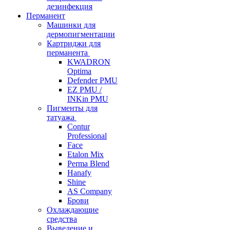
дезинфекция
Перманент
Машинки для
дермопигментации
Картриджи для
перманента
KWADRON
Optima
Defender PMU
EZ PMU /
INKin PMU
Пигменты для
татуажа
Contur
Professional
Face
Etalon Mix
Perma Blend
Hanafy
Shine
AS Company
Брови
Охлаждающие
средства
Выведение и