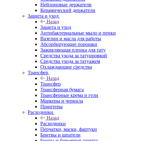
Нейлоновые держатели
Керамический держатели
Защита и уход
Назад
Защита и уход
Антибактериальные мыло и пенки
Вазелин и масла для работы
Абсорбирующие порошки
Заживляющая пленка для тату
Средства ухода за татуировкой
Средства ухода за татуажем
Охлаждающие средства
Трансфер
Назад
Трансфер
Трансферная бумага
Трансферные крема и гели
Маркеры и чернила
Принтеры
Расходники
Назад
Расходники
Перчатки, маски, фартуки
Бритвы и шпатели
Бинты и барьерная защита