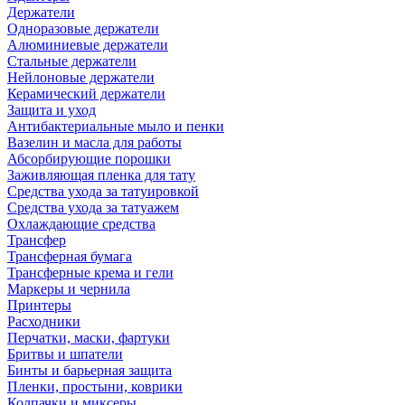
Держатели
Одноразовые держатели
Алюминиевые держатели
Стальные держатели
Нейлоновые держатели
Керамический держатели
Защита и уход
Антибактериальные мыло и пенки
Вазелин и масла для работы
Абсорбирующие порошки
Заживляющая пленка для тату
Средства ухода за татуировкой
Средства ухода за татуажем
Охлаждающие средства
Трансфер
Трансферная бумага
Трансферные крема и гели
Маркеры и чернила
Принтеры
Расходники
Перчатки, маски, фартуки
Бритвы и шпатели
Бинты и барьерная защита
Пленки, простыни, коврики
Колпачки и миксеры