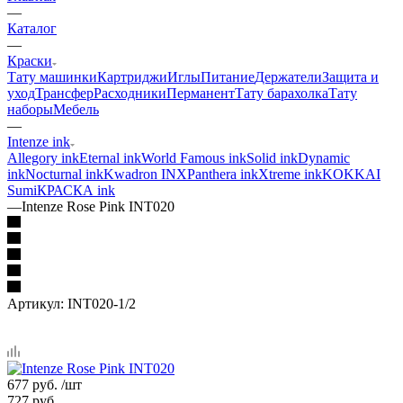
—
Каталог
—
Краски
Тату машинки
Картриджи
Иглы
Питание
Держатели
Защита и
уход
Трансфер
Расходники
Перманент
Тату барахолка
Тату
наборы
Мебель
—
Intenze ink
Allegory ink
Eternal ink
World Famous ink
Solid ink
Dynamic
ink
Nocturnal ink
Kwadron INX
Panthera ink
Xtreme ink
KOKKAI
Sumi
КРАСКА ink
—
Intenze Rose Pink INT020
Артикул:
INT020-1/2
677
руб.
/шт
727
руб.