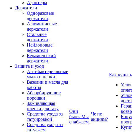
Адаптеры
Держатели
Одноразовые
держатели
Алюминиевые
держатели
Стальные
держатели
Нейлоновые
держатели
Керамический
держатели
Защита и уход
Антибактериальные
Как купить
мыло и пенки
Вазелин и масла для
Усло
работы
опла
Абсорбирующие
Усло
порошки
дост
Заживляющая
Гаран
пленка для тату
Они
возвр
Средства ухода за
Че по
бьют. Мы
Бону
татуировкой
акциям?
снабжаем.
прог
Средства ухода за
Купи
татуажем