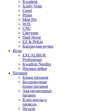
Kwadron
Jconly Vetar
Cartel
Pepax
Mast Pro
WJX
CNC
Cheyenne
Dark Horse
EZ & INKin
Картриджи-ручки
Иглы
EXCALIBUR
Professional
Kwadron Needles
Носики-лейки
Питание
Блоки питания
Беспроводные
блоки питания
Аккумуляторные
батареи
Клип-корды и
провода
Педали