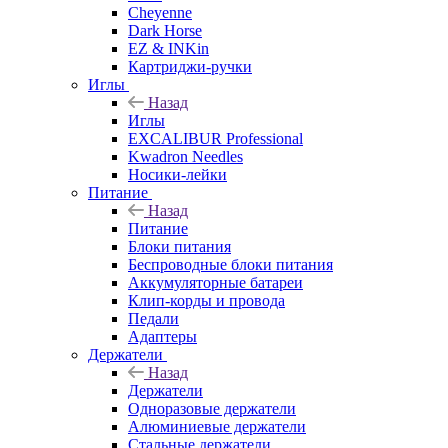
Cheyenne
Dark Horse
EZ & INKin
Картриджи-ручки
Иглы
Назад
Иглы
EXCALIBUR Professional
Kwadron Needles
Носики-лейки
Питание
Назад
Питание
Блоки питания
Беспроводные блоки питания
Аккумуляторные батареи
Клип-корды и провода
Педали
Адаптеры
Держатели
Назад
Держатели
Одноразовые держатели
Алюминиевые держатели
Стальные держатели