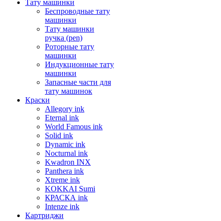
Тату машинки
Беспроводные тату
машинки
Тату машинки
ручка (pen)
Роторные тату
машинки
Индукционные тату
машинки
Запасные части для
тату машинок
Краски
Allegory ink
Eternal ink
World Famous ink
Solid ink
Dynamic ink
Nocturnal ink
Kwadron INX
Panthera ink
Xtreme ink
KOKKAI Sumi
КРАСКА ink
Intenze ink
Картриджи