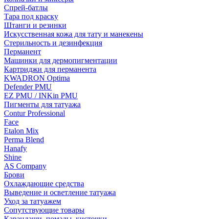
Спрей-батлы
Тара под краску
Штанги и резинки
Искусственная кожа для тату и манекены
Стерильность и дезинфекция
Перманент
Машинки для дермопигментации
Картриджи для перманента
KWADRON Optima
Defender PMU
EZ PMU / INKin PMU
Пигменты для татуажа
Contur Professional
Face
Etalon Mix
Perma Blend
Hanafy
Shine
AS Company
Брови
Охлаждающие средства
Выведение и осветление татуажа
Уход за татуажем
Сопутствующие товары
Карандаши, помады, кисточки