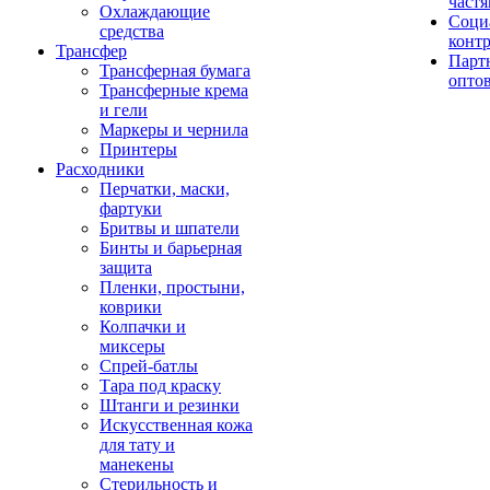
част
Охлаждающие
Соци
средства
конт
Трансфер
Парт
Трансферная бумага
опто
Трансферные крема
и гели
Маркеры и чернила
Принтеры
Расходники
Перчатки, маски,
фартуки
Бритвы и шпатели
Бинты и барьерная
защита
Пленки, простыни,
коврики
Колпачки и
миксеры
Спрей-батлы
Тара под краску
Штанги и резинки
Искусственная кожа
для тату и
манекены
Стерильность и