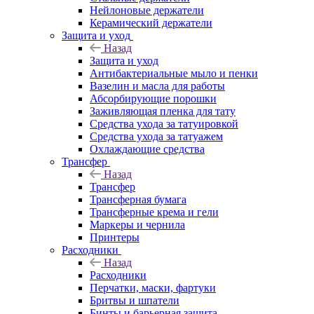
Нейлоновые держатели
Керамический держатели
Защита и уход
Назад
Защита и уход
Антибактериальные мыло и пенки
Вазелин и масла для работы
Абсорбирующие порошки
Заживляющая пленка для тату
Средства ухода за татуировкой
Средства ухода за татуажем
Охлаждающие средства
Трансфер
Назад
Трансфер
Трансферная бумага
Трансферные крема и гели
Маркеры и чернила
Принтеры
Расходники
Назад
Расходники
Перчатки, маски, фартуки
Бритвы и шпатели
Бинты и барьерная защита