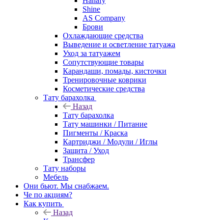
Hanafy
Shine
AS Company
Брови
Охлаждающие средства
Выведение и осветление татуажа
Уход за татуажем
Сопутствующие товары
Карандаши, помады, кисточки
Тренировочные коврики
Косметические средства
Тату барахолка
Назад
Тату барахолка
Тату машинки / Питание
Пигменты / Краска
Картриджи / Модули / Иглы
Защита / Уход
Трансфер
Тату наборы
Мебель
Они бьют. Мы снабжаем.
Че по акциям?
Как купить
Назад