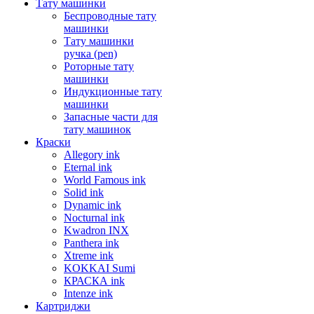
Тату машинки
Беспроводные тату
машинки
Тату машинки
ручка (pen)
Роторные тату
машинки
Индукционные тату
машинки
Запасные части для
тату машинок
Краски
Allegory ink
Eternal ink
World Famous ink
Solid ink
Dynamic ink
Nocturnal ink
Kwadron INX
Panthera ink
Xtreme ink
KOKKAI Sumi
КРАСКА ink
Intenze ink
Картриджи