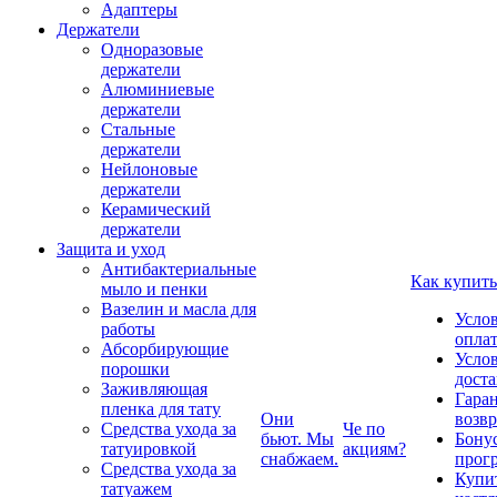
Адаптеры
Держатели
Одноразовые
держатели
Алюминиевые
держатели
Стальные
держатели
Нейлоновые
держатели
Керамический
держатели
Защита и уход
Антибактериальные
Как купить
мыло и пенки
Вазелин и масла для
Усло
работы
опла
Абсорбирующие
Усло
порошки
дост
Заживляющая
Гаран
пленка для тату
Они
возвр
Средства ухода за
Че по
бьют. Мы
Бону
татуировкой
акциям?
снабжаем.
прог
Средства ухода за
Купи
татуажем