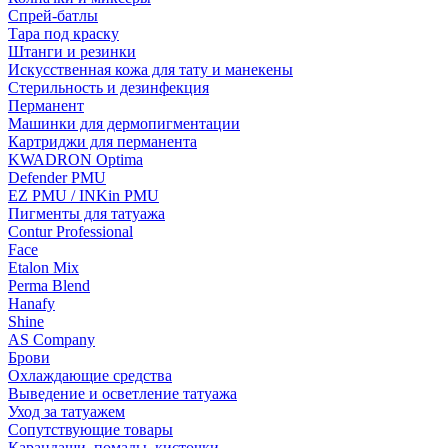
Спрей-батлы
Тара под краску
Штанги и резинки
Искусственная кожа для тату и манекены
Стерильность и дезинфекция
Перманент
Машинки для дермопигментации
Картриджи для перманента
KWADRON Optima
Defender PMU
EZ PMU / INKin PMU
Пигменты для татуажа
Contur Professional
Face
Etalon Mix
Perma Blend
Hanafy
Shine
AS Company
Брови
Охлаждающие средства
Выведение и осветление татуажа
Уход за татуажем
Сопутствующие товары
Карандаши, помады, кисточки