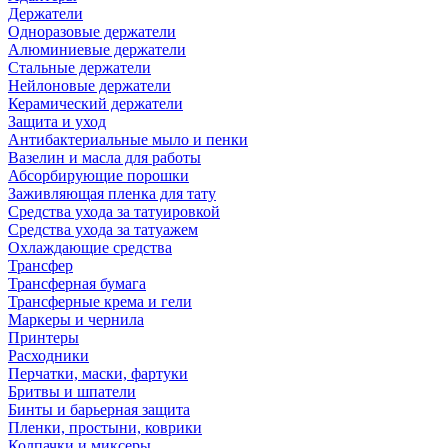
Держатели
Одноразовые держатели
Алюминиевые держатели
Стальные держатели
Нейлоновые держатели
Керамический держатели
Защита и уход
Антибактериальные мыло и пенки
Вазелин и масла для работы
Абсорбирующие порошки
Заживляющая пленка для тату
Средства ухода за татуировкой
Средства ухода за татуажем
Охлаждающие средства
Трансфер
Трансферная бумага
Трансферные крема и гели
Маркеры и чернила
Принтеры
Расходники
Перчатки, маски, фартуки
Бритвы и шпатели
Бинты и барьерная защита
Пленки, простыни, коврики
Колпачки и миксеры