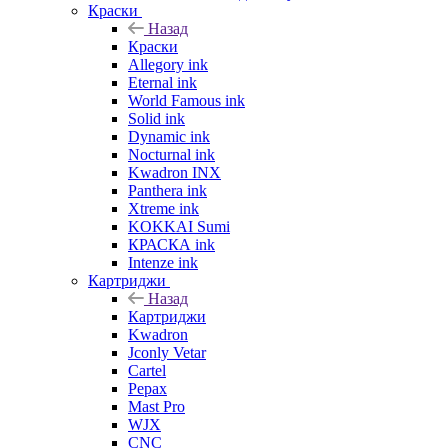
Краски
Назад
Краски
Allegory ink
Eternal ink
World Famous ink
Solid ink
Dynamic ink
Nocturnal ink
Kwadron INX
Panthera ink
Xtreme ink
KOKKAI Sumi
КРАСКА ink
Intenze ink
Картриджи
Назад
Картриджи
Kwadron
Jconly Vetar
Cartel
Pepax
Mast Pro
WJX
CNC