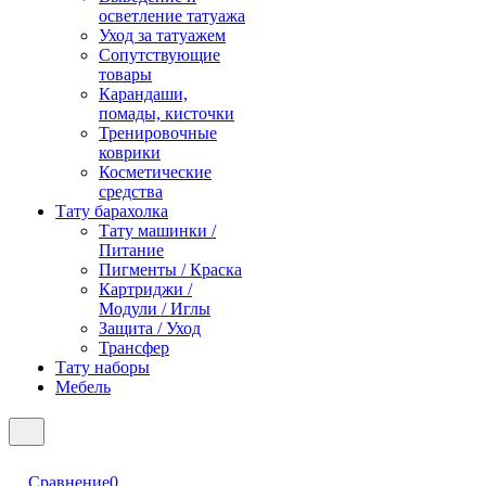
осветление татуажа
Уход за татуажем
Сопутствующие
товары
Карандаши,
помады, кисточки
Тренировочные
коврики
Косметические
средства
Тату барахолка
Тату машинки /
Питание
Пигменты / Краска
Картриджи /
Модули / Иглы
Защита / Уход
Трансфер
Тату наборы
Мебель
Сравнение
0