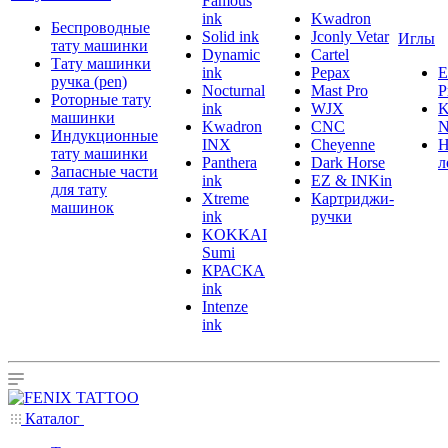
Famous
ink
Kwadron
Беспроводные
Solid ink
Jconly Vetar
Иглы
тату машинки
Dynamic
Cartel
Тату машинки
ink
Pepax
ручка (pen)
Nocturnal
Mast Pro
P
Роторные тату
ink
WJX
K
машинки
Kwadron
CNC
N
Индукционные
INX
Cheyenne
Н
тату машинки
Panthera
Dark Horse
л
Запасные части
ink
EZ & INKin
для тату
Xtreme
Картриджи-
машинок
ink
ручки
KOKKAI
Sumi
КРАСКА
ink
Intenze
ink
Каталог