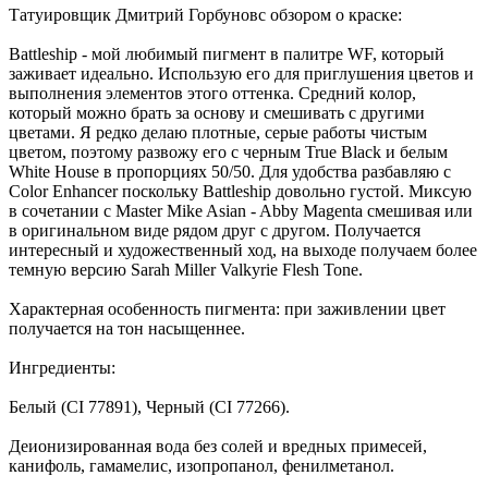
Татуировщик Дмитрий Горбуновс обзором о краске:
Battleship - мой любимый пигмент в палитре WF, который
заживает идеально. Использую его для приглушения цветов и
выполнения элементов этого оттенка. Средний колор,
который можно брать за основу и смешивать с другими
цветами. Я редко делаю плотные, серые работы чистым
цветом, поэтому развожу его с черным True Black и белым
White House в пропорциях 50/50. Для удобства разбавляю с
Color Enhancer поскольку Battleship довольно густой. Миксую
в сочетании с Master Mike Asian - Abby Magenta смешивая или
в оригинальном виде рядом друг с другом. Получается
интересный и художественный ход, на выходе получаем более
темную версию Sarah Miller Valkyrie Flesh Tone.
Характерная особенность пигмента: при заживлении цвет
получается на тон насыщеннее.
Ингредиенты:
Белый (CI 77891), Черный (CI 77266).
Деионизированная вода без солей и вредных примесей,
канифоль, гамамелис, изопропанол, фенилметанол.