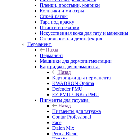
Пленки, простыни, коврики
Колпачки и миксеры
Спрей-батлы
Тара под краску
Штанги и резинки
Искусственная кожа для тату и манекены
Стерильность и дезинфекция
Перманент
Назад
Перманент
Машинки для дермопигментации
Картриджи для перманента
Назад
Картриджи для перманента
KWADRON Optima
Defender PMU
EZ PMU / INKin PMU
Пигменты для татуажа
Назад
Пигменты для татуажа
Contur Professional
Face
Etalon Mix
Perma Blend