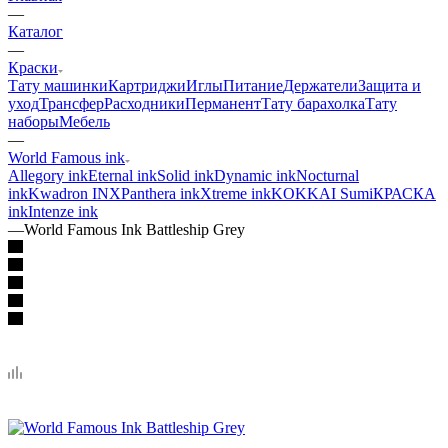
—
Каталог
—
Краски
Тату машинки
Картриджи
Иглы
Питание
Держатели
Защита и
уход
Трансфер
Расходники
Перманент
Тату барахолка
Тату
наборы
Мебель
—
World Famous ink
Allegory ink
Eternal ink
Solid ink
Dynamic ink
Nocturnal
ink
Kwadron INX
Panthera ink
Xtreme ink
KOKKAI Sumi
КРАСКА
ink
Intenze ink
—
World Famous Ink Battleship Grey