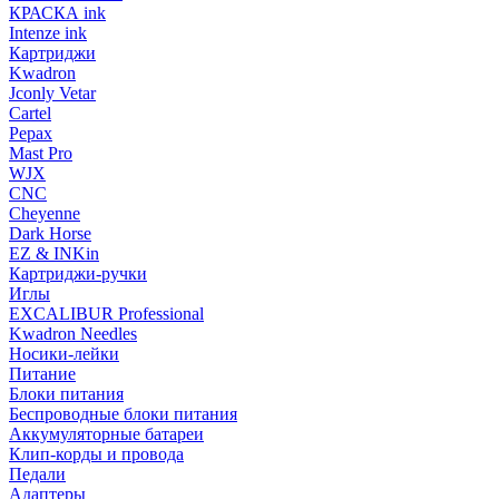
КРАСКА ink
Intenze ink
Картриджи
Kwadron
Jconly Vetar
Cartel
Pepax
Mast Pro
WJX
CNC
Cheyenne
Dark Horse
EZ & INKin
Картриджи-ручки
Иглы
EXCALIBUR Professional
Kwadron Needles
Носики-лейки
Питание
Блоки питания
Беспроводные блоки питания
Аккумуляторные батареи
Клип-корды и провода
Педали
Адаптеры