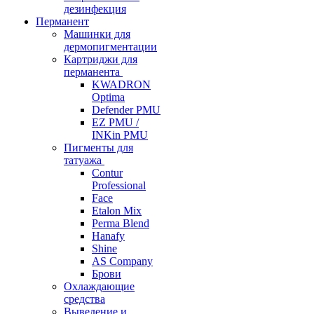
дезинфекция
Перманент
Машинки для
дермопигментации
Картриджи для
перманента
KWADRON
Optima
Defender PMU
EZ PMU /
INKin PMU
Пигменты для
татуажа
Contur
Professional
Face
Etalon Mix
Perma Blend
Hanafy
Shine
AS Company
Брови
Охлаждающие
средства
Выведение и