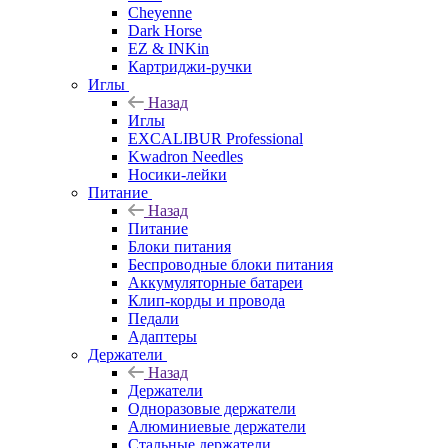
Cheyenne
Dark Horse
EZ & INKin
Картриджи-ручки
Иглы
Назад
Иглы
EXCALIBUR Professional
Kwadron Needles
Носики-лейки
Питание
Назад
Питание
Блоки питания
Беспроводные блоки питания
Аккумуляторные батареи
Клип-корды и провода
Педали
Адаптеры
Держатели
Назад
Держатели
Одноразовые держатели
Алюминиевые держатели
Стальные держатели