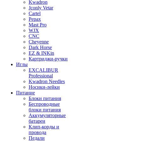
Kwadron
Jconly Vetar
Cartel
Pepax
Mast Pro
WJX
CNC
Cheyenne
Dark Horse
EZ & INKin
Картриджи-ручки
Иглы
EXCALIBUR
Professional
Kwadron Needles
Носики-лейки
Питание
Блоки питания
Беспроводные
блоки питания
Аккумуляторные
батареи
Клип-корды и
провода
Педали