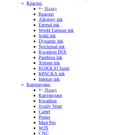
Краски
Назад
Краски
Allegory ink
Eternal ink
World Famous ink
Solid ink
Dynamic ink
Nocturnal ink
Kwadron INX
Panthera ink
Xtreme ink
KOKKAI Sumi
КРАСКА ink
Intenze ink
Картриджи
Назад
Картриджи
Kwadron
Jconly Vetar
Cartel
Pepax
Mast Pro
WJX
CNC