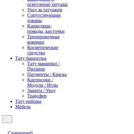
осветление татуажа
Уход за татуажем
Сопутствующие
товары
Карандаши,
помады, кисточки
Тренировочные
коврики
Косметические
средства
Тату барахолка
Тату машинки /
Питание
Пигменты / Краска
Картриджи /
Модули / Иглы
Защита / Уход
Трансфер
Тату наборы
Мебель
Сравнение
0