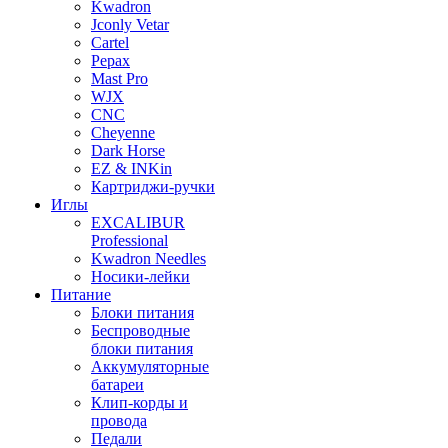
Kwadron
Jconly Vetar
Cartel
Pepax
Mast Pro
WJX
CNC
Cheyenne
Dark Horse
EZ & INKin
Картриджи-ручки
Иглы
EXCALIBUR
Professional
Kwadron Needles
Носики-лейки
Питание
Блоки питания
Беспроводные
блоки питания
Аккумуляторные
батареи
Клип-корды и
провода
Педали