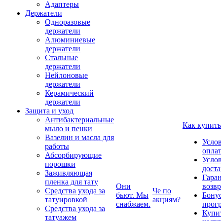
Адаптеры
Держатели
Одноразовые
держатели
Алюминиевые
держатели
Стальные
держатели
Нейлоновые
держатели
Керамический
держатели
Защита и уход
Антибактериальные
Как купить
мыло и пенки
Вазелин и масла для
Усло
работы
опла
Абсорбирующие
Усло
порошки
дост
Заживляющая
Гаран
пленка для тату
Они
возвр
Средства ухода за
Че по
бьют. Мы
Бону
татуировкой
акциям?
снабжаем.
прог
Средства ухода за
Купи
татуажем