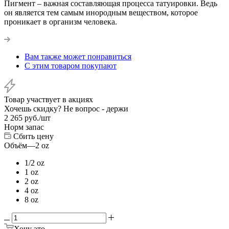
Пигмент – важная составляющая процесса татуировки. Ведь
он является тем самым инородным веществом, которое
проникает в организм человека.
Вам также может понравиться
С этим товаром покупают
Товар участвует в акциях
Хочешь скидку? Не вопрос - держи
2 265
руб.
/шт
Норм запас
Сбить цену
Объём
—
2 oz
1/2 oz
1 oz
2 oz
4 oz
8 oz
Хочу это