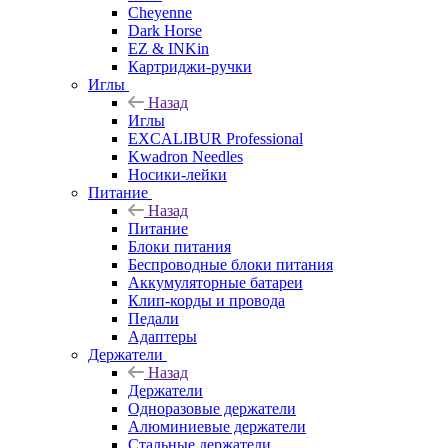
Cheyenne
Dark Horse
EZ & INKin
Картриджи-ручки
Иглы
Назад
Иглы
EXCALIBUR Professional
Kwadron Needles
Носики-лейки
Питание
Назад
Питание
Блоки питания
Беспроводные блоки питания
Аккумуляторные батареи
Клип-корды и провода
Педали
Адаптеры
Держатели
Назад
Держатели
Одноразовые держатели
Алюминиевые держатели
Стальные держатели