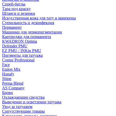
Спрей-батлы
Тара под краску
Штанги и резинки
Искусственная кожа для тату и манекены
Стерильность и дезинфекция
Перманент
Машинки для дермопигментации
Картриджи для перманента
KWADRON Optima
Defender PMU
EZ PMU / INKin PMU
Пигменты для татуажа
Contur Professional
Face
Etalon Mix
Hanafy
Shine
Perma Blend
AS Company
Брови
Охлаждающие средства
Выведение и осветление татуажа
Уход за татуажем
Сопутствующие товары
Карандаши, помады, кисточки