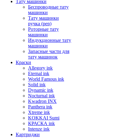
Тату машинки
Беспроводные тату
машинки
Тату машинки
ручка (pen)
Роторные тату
машинки
Индукционные тату
машинки
Запасные части для
тату машинок
Краски
Allegory ink
Eternal ink
World Famous ink
Solid ink
Dynamic ink
Nocturnal ink
Kwadron INX
Panthera ink
Xtreme ink
KOKKAI Sumi
КРАСКА ink
Intenze ink
Картриджи