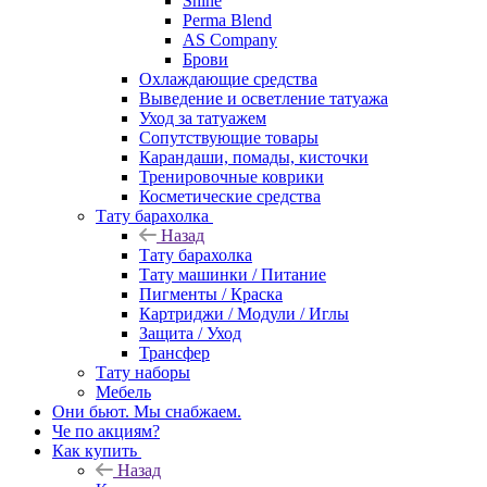
Shine
Perma Blend
AS Company
Брови
Охлаждающие средства
Выведение и осветление татуажа
Уход за татуажем
Сопутствующие товары
Карандаши, помады, кисточки
Тренировочные коврики
Косметические средства
Тату барахолка
Назад
Тату барахолка
Тату машинки / Питание
Пигменты / Краска
Картриджи / Модули / Иглы
Защита / Уход
Трансфер
Тату наборы
Мебель
Они бьют. Мы снабжаем.
Че по акциям?
Как купить
Назад