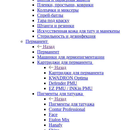
Пленки, простыни, коврики
Колпачки и миксеры
Спрей-батлы
Тара под краску
Штанги и резинки
Искусственная кожа для тату и манекены
Стерильность и дезинфекция
Перманент
Назад
Перманент
Машинки для дермопигментации
Картриджи для перманента
Назад
Картриджи для перманента
KWADRON Optima
Defender PMU
EZ PMU / INKin PMU
Пигменты для татуажа
Назад
Пигменты для татуажа
Contur Professional
Face
Etalon Mix
Hanafy