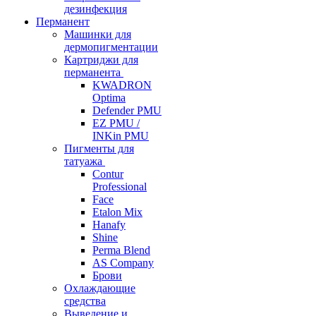
дезинфекция
Перманент
Машинки для
дермопигментации
Картриджи для
перманента
KWADRON
Optima
Defender PMU
EZ PMU /
INKin PMU
Пигменты для
татуажа
Contur
Professional
Face
Etalon Mix
Hanafy
Shine
Perma Blend
AS Company
Брови
Охлаждающие
средства
Выведение и