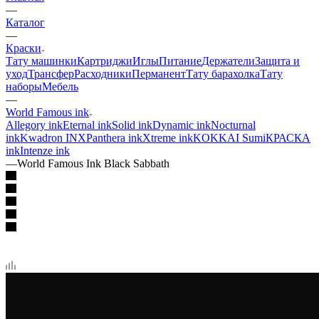
—
Каталог
—
Краски
Тату машинки
Картриджи
Иглы
Питание
Держатели
Защита и
уход
Трансфер
Расходники
Перманент
Тату барахолка
Тату
наборы
Мебель
—
World Famous ink
Allegory ink
Eternal ink
Solid ink
Dynamic ink
Nocturnal
ink
Kwadron INX
Panthera ink
Xtreme ink
KOKKAI Sumi
КРАСКА
ink
Intenze ink
—
World Famous Ink Black Sabbath