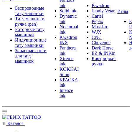
Famous
ink
Kwadron
Беспроводные
Solid ink
Jconly Vetar
Иглы
тату машинки
Dynamic
Cartel
Тату машинки
ink
Pepax
ручка (pen)
Nocturnal
Mast Pro
P
Роторные тату
ink
WJX
K
машинки
Kwadron
CNC
N
Индукционные
INX
Cheyenne
Н
тату машинки
Panthera
Dark Horse
л
Запасные части
ink
EZ & INKin
для тату
Xtreme
Картриджи-
машинок
ink
ручки
KOKKAI
Sumi
КРАСКА
ink
Intenze
ink
Каталог