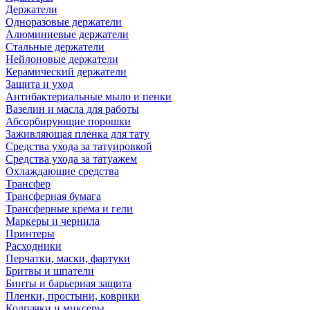
Держатели
Одноразовые держатели
Алюминиевые держатели
Стальные держатели
Нейлоновые держатели
Керамический держатели
Защита и уход
Антибактериальные мыло и пенки
Вазелин и масла для работы
Абсорбирующие порошки
Заживляющая пленка для тату
Средства ухода за татуировкой
Средства ухода за татуажем
Охлаждающие средства
Трансфер
Трансферная бумага
Трансферные крема и гели
Маркеры и чернила
Принтеры
Расходники
Перчатки, маски, фартуки
Бритвы и шпатели
Бинты и барьерная защита
Пленки, простыни, коврики
Колпачки и миксеры