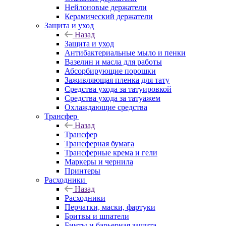
Нейлоновые держатели
Керамический держатели
Защита и уход
Назад
Защита и уход
Антибактериальные мыло и пенки
Вазелин и масла для работы
Абсорбирующие порошки
Заживляющая пленка для тату
Средства ухода за татуировкой
Средства ухода за татуажем
Охлаждающие средства
Трансфер
Назад
Трансфер
Трансферная бумага
Трансферные крема и гели
Маркеры и чернила
Принтеры
Расходники
Назад
Расходники
Перчатки, маски, фартуки
Бритвы и шпатели
Бинты и барьерная защита