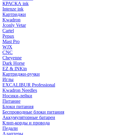
КРАСКА ink
Intenze ink
Картриджи
Kwadron
Jconly Vetar
Cartel
Pepax
Mast Pro
WJX
CNC
Cheyenne
Dark Horse
EZ & INKin
Картриджи-ручки
Иглы
EXCALIBUR Professional
Kwadron Needles
Носики-лейки
Питание
Блоки питания
Беспроводные блоки питания
Аккумуляторные батареи
Клип-корды и провода
Педали
Адаптеры