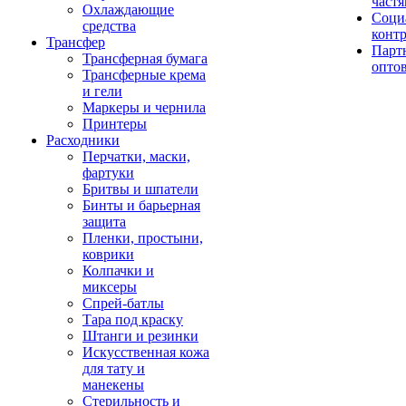
част
Охлаждающие
Соци
средства
конт
Трансфер
Парт
Трансферная бумага
опто
Трансферные крема
и гели
Маркеры и чернила
Принтеры
Расходники
Перчатки, маски,
фартуки
Бритвы и шпатели
Бинты и барьерная
защита
Пленки, простыни,
коврики
Колпачки и
миксеры
Спрей-батлы
Тара под краску
Штанги и резинки
Искусственная кожа
для тату и
манекены
Стерильность и