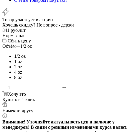
С этим товаром покупают
Товар участвует в акциях
Хочешь скидку? Не вопрос - держи
841
руб.
/шт
Норм запас
Сбить цену
Объём
—
1/2 oz
1/2 oz
1 oz
2 oz
4 oz
8 oz
Хочу это
Купить в 1 клик
Намекни другу
Внимание! Уточняйте актуальность цен и наличие у
менеджеров! В связи с резкими изменениями курса валют,