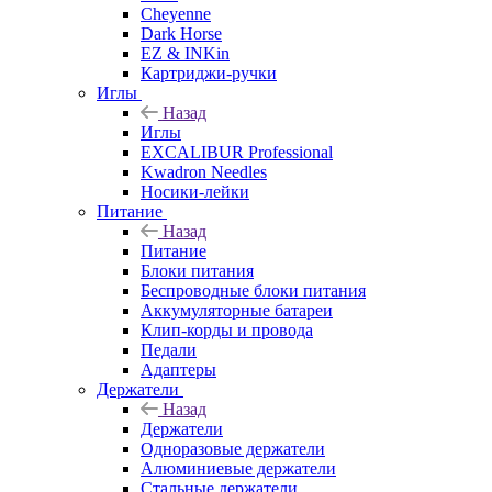
Cheyenne
Dark Horse
EZ & INKin
Картриджи-ручки
Иглы
Назад
Иглы
EXCALIBUR Professional
Kwadron Needles
Носики-лейки
Питание
Назад
Питание
Блоки питания
Беспроводные блоки питания
Аккумуляторные батареи
Клип-корды и провода
Педали
Адаптеры
Держатели
Назад
Держатели
Одноразовые держатели
Алюминиевые держатели
Стальные держатели