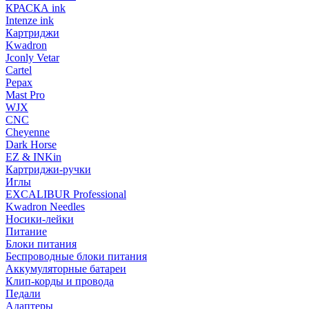
КРАСКА ink
Intenze ink
Картриджи
Kwadron
Jconly Vetar
Cartel
Pepax
Mast Pro
WJX
CNC
Cheyenne
Dark Horse
EZ & INKin
Картриджи-ручки
Иглы
EXCALIBUR Professional
Kwadron Needles
Носики-лейки
Питание
Блоки питания
Беспроводные блоки питания
Аккумуляторные батареи
Клип-корды и провода
Педали
Адаптеры