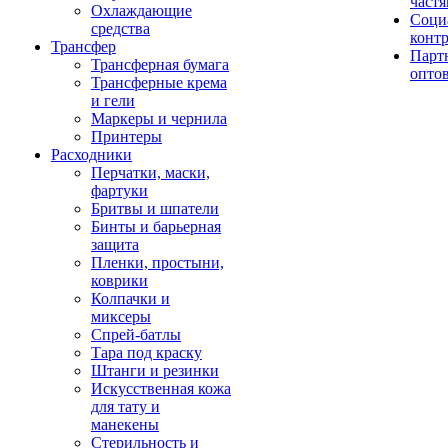
част
Охлаждающие
Соци
средства
конт
Трансфер
Парт
Трансферная бумага
опто
Трансферные крема
и гели
Маркеры и чернила
Принтеры
Расходники
Перчатки, маски,
фартуки
Бритвы и шпатели
Бинты и барьерная
защита
Пленки, простыни,
коврики
Колпачки и
миксеры
Спрей-батлы
Тара под краску
Штанги и резинки
Искусственная кожа
для тату и
манекены
Стерильность и