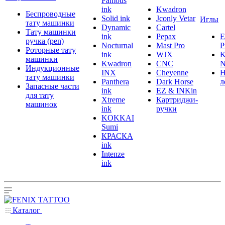
Famous
ink
Kwadron
Беспроводные
Solid ink
Jconly Vetar
Иглы
тату машинки
Dynamic
Cartel
Тату машинки
ink
Pepax
ручка (pen)
Nocturnal
Mast Pro
P
Роторные тату
ink
WJX
K
машинки
Kwadron
CNC
N
Индукционные
INX
Cheyenne
Н
тату машинки
Panthera
Dark Horse
л
Запасные части
ink
EZ & INKin
для тату
Xtreme
Картриджи-
машинок
ink
ручки
KOKKAI
Sumi
КРАСКА
ink
Intenze
ink
Каталог