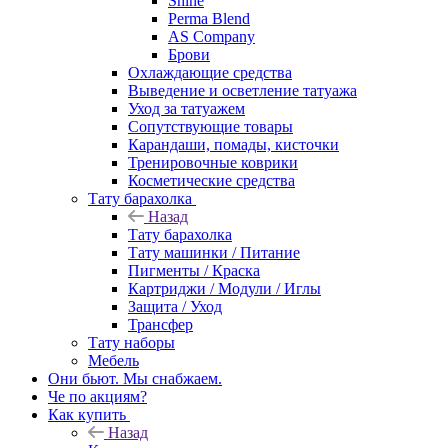
Shine
Perma Blend
AS Company
Брови
Охлаждающие средства
Выведение и осветление татуажа
Уход за татуажем
Сопутствующие товары
Карандаши, помады, кисточки
Тренировочные коврики
Косметические средства
Тату барахолка
Назад
Тату барахолка
Тату машинки / Питание
Пигменты / Краска
Картриджи / Модули / Иглы
Защита / Уход
Трансфер
Тату наборы
Мебель
Они бьют. Мы снабжаем.
Че по акциям?
Как купить
Назад