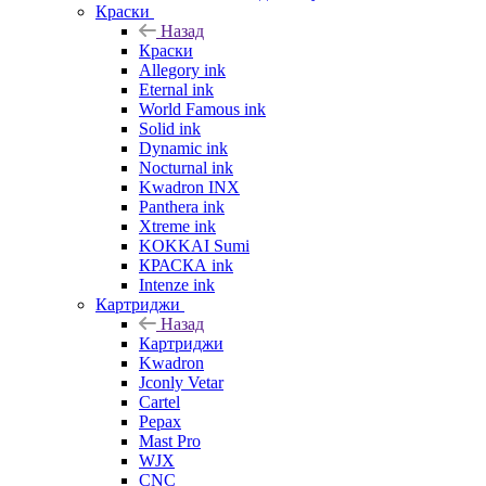
Краски
Назад
Краски
Allegory ink
Eternal ink
World Famous ink
Solid ink
Dynamic ink
Nocturnal ink
Kwadron INX
Panthera ink
Xtreme ink
KOKKAI Sumi
КРАСКА ink
Intenze ink
Картриджи
Назад
Картриджи
Kwadron
Jconly Vetar
Cartel
Pepax
Mast Pro
WJX
CNC