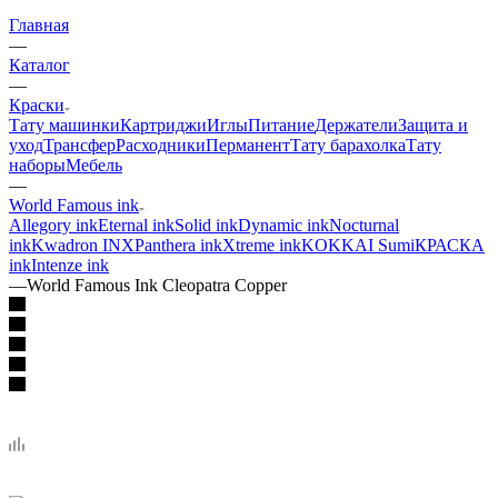
Главная
—
Каталог
—
Краски
Тату машинки
Картриджи
Иглы
Питание
Держатели
Защита и
уход
Трансфер
Расходники
Перманент
Тату барахолка
Тату
наборы
Мебель
—
World Famous ink
Allegory ink
Eternal ink
Solid ink
Dynamic ink
Nocturnal
ink
Kwadron INX
Panthera ink
Xtreme ink
KOKKAI Sumi
КРАСКА
ink
Intenze ink
—
World Famous Ink Cleopatra Copper