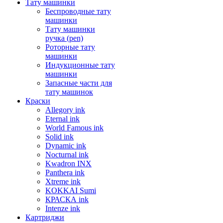
Тату машинки
Беспроводные тату
машинки
Тату машинки
ручка (pen)
Роторные тату
машинки
Индукционные тату
машинки
Запасные части для
тату машинок
Краски
Allegory ink
Eternal ink
World Famous ink
Solid ink
Dynamic ink
Nocturnal ink
Kwadron INX
Panthera ink
Xtreme ink
KOKKAI Sumi
КРАСКА ink
Intenze ink
Картриджи