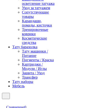
осветление татуажа
Уход за татуажем
Сопутствующие
товары
Карандаши,
помады, кисточки
Тренировочные
коврики
Косметические
средства
Тату барахолка
Тату машинки /
Питание
Пигменты / Краска
Картриджи /
Модули / Иглы
Защита / Уход
Трансфер
Тату наборы
Мебель
Сравнение
0