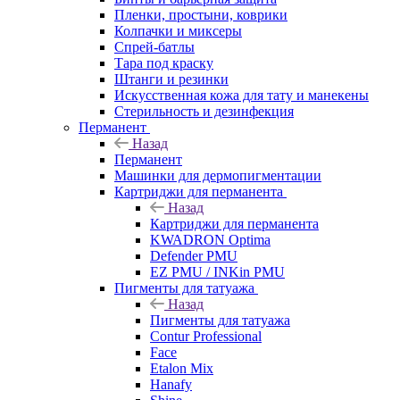
Пленки, простыни, коврики
Колпачки и миксеры
Спрей-батлы
Тара под краску
Штанги и резинки
Искусственная кожа для тату и манекены
Стерильность и дезинфекция
Перманент
Назад
Перманент
Машинки для дермопигментации
Картриджи для перманента
Назад
Картриджи для перманента
KWADRON Optima
Defender PMU
EZ PMU / INKin PMU
Пигменты для татуажа
Назад
Пигменты для татуажа
Contur Professional
Face
Etalon Mix
Hanafy