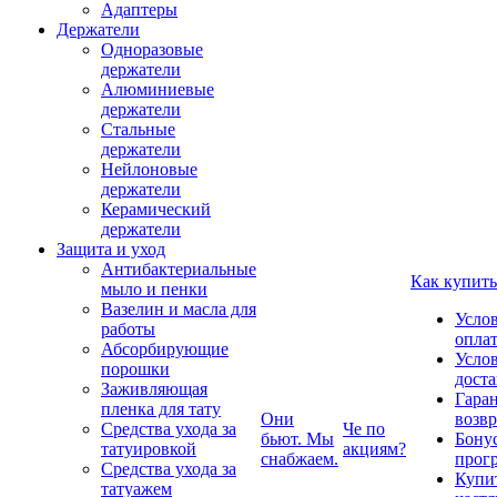
Адаптеры
Держатели
Одноразовые
держатели
Алюминиевые
держатели
Стальные
держатели
Нейлоновые
держатели
Керамический
держатели
Защита и уход
Антибактериальные
Как купить
мыло и пенки
Вазелин и масла для
Усло
работы
опла
Абсорбирующие
Усло
порошки
дост
Заживляющая
Гаран
пленка для тату
Они
возвр
Средства ухода за
Че по
бьют. Мы
Бону
татуировкой
акциям?
снабжаем.
прог
Средства ухода за
Купи
татуажем