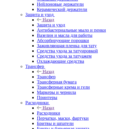
Нейлоновые держатели
Керамический держатели
Защита и уход
Назад
Защита и уход
Антибактериальные мыло и пенки
Вазелин и масла для работы
Абсорбирующие порошки
Заживляющая пленка для тату
Средства ухода за татуировкой
Средства ухода за татуажем
Охлаждающие средства
Трансфер
Назад
Трансфер
Трансферная бумага
Трансферные крема и гели
Маркеры и чернила
Принтеры
Расходники
Назад
Расходники
Перчатки, маски, фартуки
Бритвы и шпатели
Бинты и барьерная защита