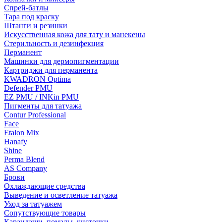
Спрей-батлы
Тара под краску
Штанги и резинки
Искусственная кожа для тату и манекены
Стерильность и дезинфекция
Перманент
Машинки для дермопигментации
Картриджи для перманента
KWADRON Optima
Defender PMU
EZ PMU / INKin PMU
Пигменты для татуажа
Contur Professional
Face
Etalon Mix
Hanafy
Shine
Perma Blend
AS Company
Брови
Охлаждающие средства
Выведение и осветление татуажа
Уход за татуажем
Сопутствующие товары
Карандаши, помады, кисточки