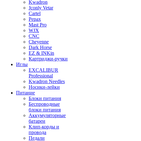
Kwadron
Jconly Vetar
Cartel
Pepax
Mast Pro
WJX
CNC
Cheyenne
Dark Horse
EZ & INKin
Картриджи-ручки
Иглы
EXCALIBUR
Professional
Kwadron Needles
Носики-лейки
Питание
Блоки питания
Беспроводные
блоки питания
Аккумуляторные
батареи
Клип-корды и
провода
Педали