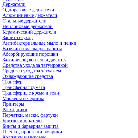
Держатели
Одноразовые держатели
Алюминиевые держатели
Стальные держатели
Нейлоновые держатели
Керамический держатели
Защита и уход
Антибактериальные мыло и пенки
Вазелин и масла для работы
Абсорбирующие порошки
Заживляющая пленка для тату
Средства ухода за татуировкой
Средства ухода за татуажем
Охлаждающие средства
Трансфер
Трансферная бумага
Трансферные крема и гели
Маркеры и чернила
Принтеры
Расходники
Перчатки, маски, фартуки
Бритвы и шпатели
Бинты и барьерная защита
Пленки, простыни, коврики
Колпачки и миксеры