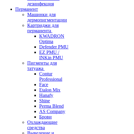
дезинфекция
Перманент
Машинки для
дермопигментации
Картриджи для
перманента
KWADRON
Optima
Defender PMU
EZ PMU /
INKin PMU
Пигменты для
татуажа
Contur
Professional
Face
Etalon Mix
Hanafy
Shine
Perma Blend
AS Company
Брови
Охлаждающие
средства
Выведение и