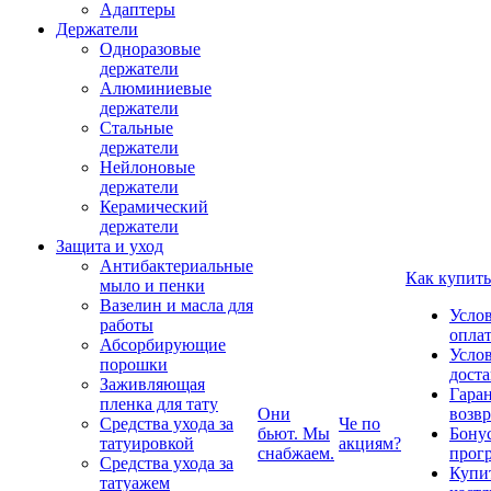
Адаптеры
Держатели
Одноразовые
держатели
Алюминиевые
держатели
Стальные
держатели
Нейлоновые
держатели
Керамический
держатели
Защита и уход
Антибактериальные
Как купить
мыло и пенки
Вазелин и масла для
Усло
работы
опла
Абсорбирующие
Усло
порошки
дост
Заживляющая
Гаран
пленка для тату
Они
возвр
Средства ухода за
Че по
бьют. Мы
Бону
татуировкой
акциям?
снабжаем.
прог
Средства ухода за
Купи
татуажем