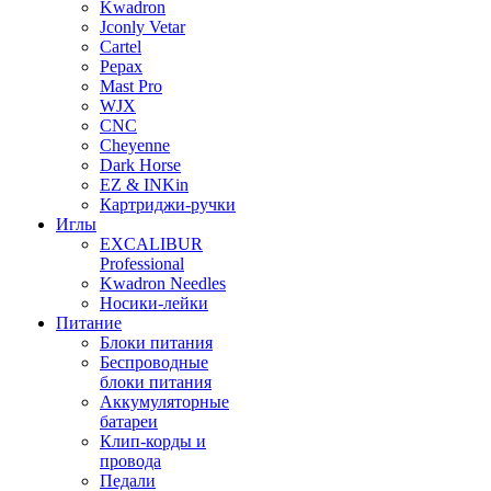
Kwadron
Jconly Vetar
Cartel
Pepax
Mast Pro
WJX
CNC
Cheyenne
Dark Horse
EZ & INKin
Картриджи-ручки
Иглы
EXCALIBUR
Professional
Kwadron Needles
Носики-лейки
Питание
Блоки питания
Беспроводные
блоки питания
Аккумуляторные
батареи
Клип-корды и
провода
Педали