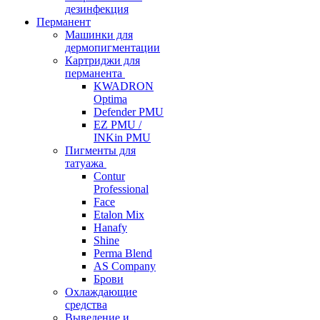
дезинфекция
Перманент
Машинки для
дермопигментации
Картриджи для
перманента
KWADRON
Optima
Defender PMU
EZ PMU /
INKin PMU
Пигменты для
татуажа
Contur
Professional
Face
Etalon Mix
Hanafy
Shine
Perma Blend
AS Company
Брови
Охлаждающие
средства
Выведение и