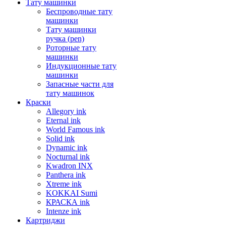
Тату машинки
Беспроводные тату
машинки
Тату машинки
ручка (pen)
Роторные тату
машинки
Индукционные тату
машинки
Запасные части для
тату машинок
Краски
Allegory ink
Eternal ink
World Famous ink
Solid ink
Dynamic ink
Nocturnal ink
Kwadron INX
Panthera ink
Xtreme ink
KOKKAI Sumi
КРАСКА ink
Intenze ink
Картриджи