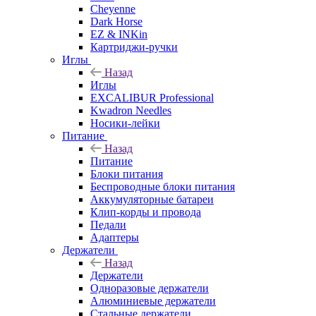
Cheyenne
Dark Horse
EZ & INKin
Картриджи-ручки
Иглы
Назад
Иглы
EXCALIBUR Professional
Kwadron Needles
Носики-лейки
Питание
Назад
Питание
Блоки питания
Беспроводные блоки питания
Аккумуляторные батареи
Клип-корды и провода
Педали
Адаптеры
Держатели
Назад
Держатели
Одноразовые держатели
Алюминиевые держатели
Стальные держатели