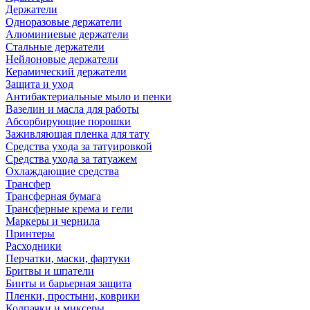
Держатели
Одноразовые держатели
Алюминиевые держатели
Стальные держатели
Нейлоновые держатели
Керамический держатели
Защита и уход
Антибактериальные мыло и пенки
Вазелин и масла для работы
Абсорбирующие порошки
Заживляющая пленка для тату
Средства ухода за татуировкой
Средства ухода за татуажем
Охлаждающие средства
Трансфер
Трансферная бумага
Трансферные крема и гели
Маркеры и чернила
Принтеры
Расходники
Перчатки, маски, фартуки
Бритвы и шпатели
Бинты и барьерная защита
Пленки, простыни, коврики
Колпачки и миксеры