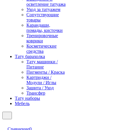
осветление татуажа
Уход за татуажем
Сопутствующие
товары
Карандаши,
помады, кисточки
Тренировочные
коврики
Косметические
средства
Тату барахолка
Тату машинки /
Питание
Пигменты / Краска
Картриджи /
Модули / Иглы
Защита / Уход
Трансфер
Тату наборы
Мебель
Сравнение
0