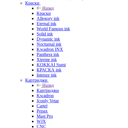
Краски
Назад
Краски
Allegory ink
Eternal ink
World Famous ink
Solid ink
Dynamic ink
Nocturnal ink
Kwadron INX
Panthera ink
Xtreme ink
KOKKAI Sumi
КРАСКА ink
Intenze ink
Картриджи
Назад
Картриджи
Kwadron
Jconly Vetar
Cartel
Pepax
Mast Pro
WJX
CNC