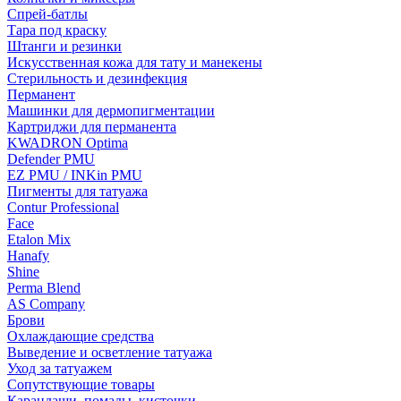
Спрей-батлы
Тара под краску
Штанги и резинки
Искусственная кожа для тату и манекены
Стерильность и дезинфекция
Перманент
Машинки для дермопигментации
Картриджи для перманента
KWADRON Optima
Defender PMU
EZ PMU / INKin PMU
Пигменты для татуажа
Contur Professional
Face
Etalon Mix
Hanafy
Shine
Perma Blend
AS Company
Брови
Охлаждающие средства
Выведение и осветление татуажа
Уход за татуажем
Сопутствующие товары
Карандаши, помады, кисточки