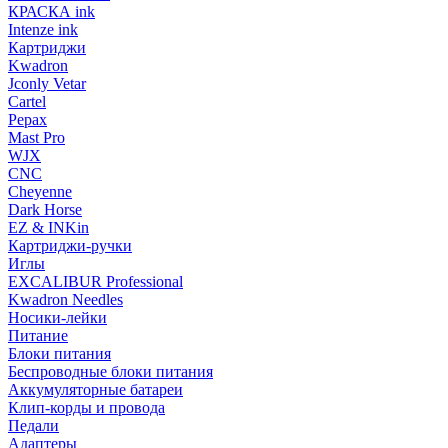
КРАСКА ink
Intenze ink
Картриджи
Kwadron
Jconly Vetar
Cartel
Pepax
Mast Pro
WJX
CNC
Cheyenne
Dark Horse
EZ & INKin
Картриджи-ручки
Иглы
EXCALIBUR Professional
Kwadron Needles
Носики-лейки
Питание
Блоки питания
Беспроводные блоки питания
Аккумуляторные батареи
Клип-корды и провода
Педали
Адаптеры