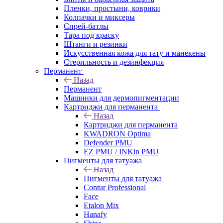
Пленки, простыни, коврики
Колпачки и миксеры
Спрей-батлы
Тара под краску
Штанги и резинки
Искусственная кожа для тату и манекены
Стерильность и дезинфекция
Перманент
Назад
Перманент
Машинки для дермопигментации
Картриджи для перманента
Назад
Картриджи для перманента
KWADRON Optima
Defender PMU
EZ PMU / INKin PMU
Пигменты для татуажа
Назад
Пигменты для татуажа
Contur Professional
Face
Etalon Mix
Hanafy