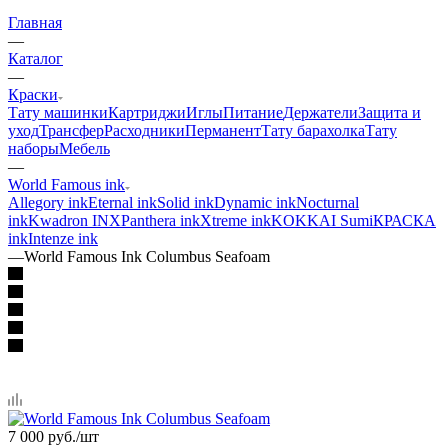
Главная
—
Каталог
—
Краски
Тату машинки
Картриджи
Иглы
Питание
Держатели
Защита и
уход
Трансфер
Расходники
Перманент
Тату барахолка
Тату
наборы
Мебель
—
World Famous ink
Allegory ink
Eternal ink
Solid ink
Dynamic ink
Nocturnal
ink
Kwadron INX
Panthera ink
Xtreme ink
KOKKAI Sumi
КРАСКА
ink
Intenze ink
—
World Famous Ink Columbus Seafoam
7 000
руб.
/шт