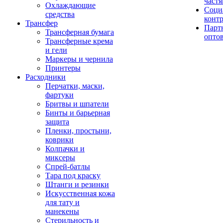
част
Охлаждающие
Соци
средства
конт
Трансфер
Парт
Трансферная бумага
опто
Трансферные крема
и гели
Маркеры и чернила
Принтеры
Расходники
Перчатки, маски,
фартуки
Бритвы и шпатели
Бинты и барьерная
защита
Пленки, простыни,
коврики
Колпачки и
миксеры
Спрей-батлы
Тара под краску
Штанги и резинки
Искусственная кожа
для тату и
манекены
Стерильность и