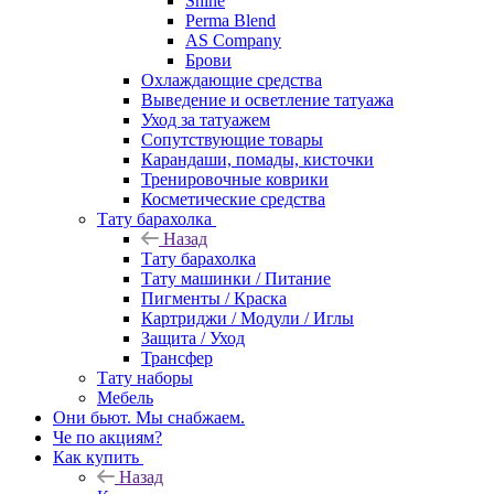
Shine
Perma Blend
AS Company
Брови
Охлаждающие средства
Выведение и осветление татуажа
Уход за татуажем
Сопутствующие товары
Карандаши, помады, кисточки
Тренировочные коврики
Косметические средства
Тату барахолка
Назад
Тату барахолка
Тату машинки / Питание
Пигменты / Краска
Картриджи / Модули / Иглы
Защита / Уход
Трансфер
Тату наборы
Мебель
Они бьют. Мы снабжаем.
Че по акциям?
Как купить
Назад