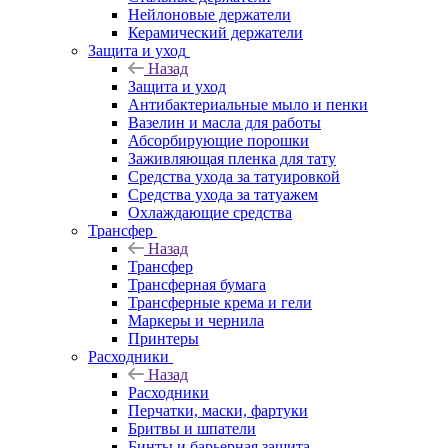
Нейлоновые держатели
Керамический держатели
Защита и уход
Назад
Защита и уход
Антибактериальные мыло и пенки
Вазелин и масла для работы
Абсорбирующие порошки
Заживляющая пленка для тату
Средства ухода за татуировкой
Средства ухода за татуажем
Охлаждающие средства
Трансфер
Назад
Трансфер
Трансферная бумага
Трансферные крема и гели
Маркеры и чернила
Принтеры
Расходники
Назад
Расходники
Перчатки, маски, фартуки
Бритвы и шпатели
Бинты и барьерная защита