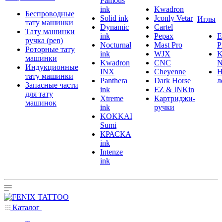
Famous
ink
Kwadron
Беспроводные
Solid ink
Jconly Vetar
Иглы
тату машинки
Dynamic
Cartel
Тату машинки
ink
Pepax
ручка (pen)
Nocturnal
Mast Pro
P
Роторные тату
ink
WJX
K
машинки
Kwadron
CNC
N
Индукционные
INX
Cheyenne
Н
тату машинки
Panthera
Dark Horse
л
Запасные части
ink
EZ & INKin
для тату
Xtreme
Картриджи-
машинок
ink
ручки
KOKKAI
Sumi
КРАСКА
ink
Intenze
ink
Каталог