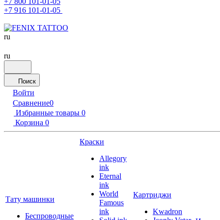
+7 800 101-01-05
+7 916 101-01-05
ru
ru
Поиск
Войти
Сравнение
0
Избранные товары
0
Корзина
0
Краски
Allegory
ink
Eternal
ink
World
Картриджи
Тату машинки
Famous
ink
Kwadron
Беспроводные