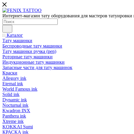
Интернет-магазин тату оборудования для мастеров татуировки 
Каталог
Тату машинки
Беспроводные тату машинки
Тату машинки ручка (pen)
Роторные тату машинки
Индукционные тату машинки
Запасные части для тату машинок
Краски
Allegory ink
Eternal ink
World Famous ink
Solid ink
Dynamic ink
Nocturnal ink
Kwadron INX
Panthera ink
Xtreme ink
KOKKAI Sumi
КРАСКА ink