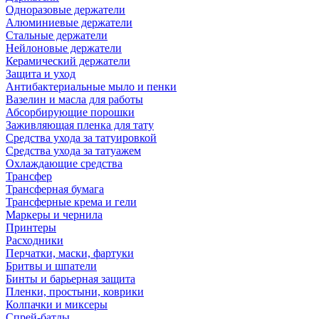
Одноразовые держатели
Алюминиевые держатели
Стальные держатели
Нейлоновые держатели
Керамический держатели
Защита и уход
Антибактериальные мыло и пенки
Вазелин и масла для работы
Абсорбирующие порошки
Заживляющая пленка для тату
Средства ухода за татуировкой
Средства ухода за татуажем
Охлаждающие средства
Трансфер
Трансферная бумага
Трансферные крема и гели
Маркеры и чернила
Принтеры
Расходники
Перчатки, маски, фартуки
Бритвы и шпатели
Бинты и барьерная защита
Пленки, простыни, коврики
Колпачки и миксеры
Спрей-батлы