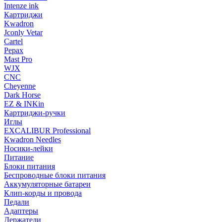
Intenze ink
Картриджи
Kwadron
Jconly Vetar
Cartel
Pepax
Mast Pro
WJX
CNC
Cheyenne
Dark Horse
EZ & INKin
Картриджи-ручки
Иглы
EXCALIBUR Professional
Kwadron Needles
Носики-лейки
Питание
Блоки питания
Беспроводные блоки питания
Аккумуляторные батареи
Клип-корды и провода
Педали
Адаптеры
Держатели