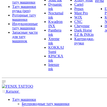
Solid ink
Jconly Vetar
Иглы
тату машинки
Dynamic
Cartel
Тату машинки
ink
Pepax
ручка (pen)
Nocturnal
Mast Pro
P
Роторные тату
ink
WJX
K
машинки
Kwadron
CNC
N
Индукционные
INX
Cheyenne
Н
тату машинки
Panthera
Dark Horse
л
Запасные части
ink
EZ & INKin
для тату
Xtreme
Картриджи-
машинок
ink
ручки
KOKKAI
Sumi
КРАСКА
ink
Intenze
ink
Каталог
Тату машинки
Беспроводные тату машинки