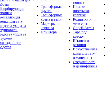
азелин и масла для
защита
аботы
Трансферная
Пленки,
бсорбирующие
бумага
простыни,
орошки
Трансферные
коврики
аживляющая
крема и гели
Колпачки и
ленка для тату
Маркеры и
миксеры
редства ухода за
чернила
Спрей-батлы
атуировкой
Принтеры
Тара под
редства ухода за
краску
атуажем
Штанги и
хлаждающие
резинки
редства
Искусственная
кожа для тату
и манекены
Стерильность
и дезинфекция