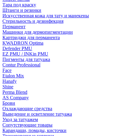
Тара под краску
Штанги и резинки
Искусственная кожа для тату и манекены
Стерильность и дезинфекция
Перманент
Машинки для дермопигментации
Картриджи для перманента
KWADRON Optima
Defender PMU
EZ PMU / INKin PMU
Пигменты для татуажа
Contur Professional
Face
Etalon Mix
Hanafy
Shine
Perma Blend
AS Company
Брови
Охлаждающие средства
Выведение и осветление татуажа
Уход за татуажем
Сопутствующие товары
Карандаши, помады, кисточки
Тренировочные коврики