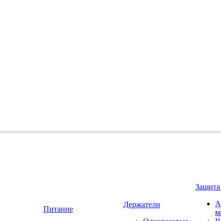
Защита
А
Держатели
Питание
м