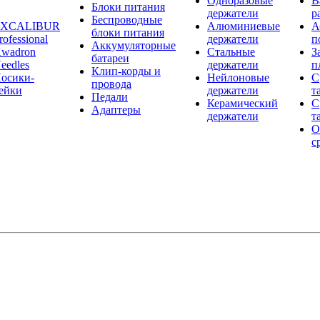
Одноразовые
В
Блоки питания
держатели
р
Беспроводные
EXCALIBUR
Алюминиевые
А
блоки питания
rofessional
держатели
п
Аккумуляторные
wadron
Стальные
З
батареи
eedles
держатели
п
Клип-корды и
осики-
Нейлоновые
С
провода
ейки
держатели
т
Педали
Керамический
С
Адаптеры
держатели
т
О
с