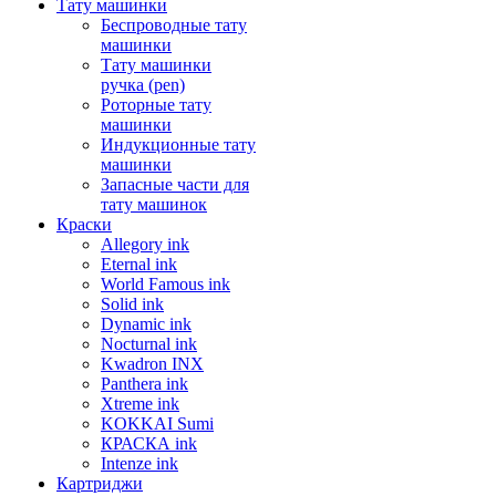
Тату машинки
Беспроводные тату
машинки
Тату машинки
ручка (pen)
Роторные тату
машинки
Индукционные тату
машинки
Запасные части для
тату машинок
Краски
Allegory ink
Eternal ink
World Famous ink
Solid ink
Dynamic ink
Nocturnal ink
Kwadron INX
Panthera ink
Xtreme ink
KOKKAI Sumi
КРАСКА ink
Intenze ink
Картриджи