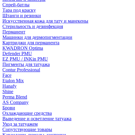
Спрей-батлы
Тара под краску
Штанги и резинки
Искусственная кожа для тату и манекены
Стерильность и дезинфекция
Перманент
Машинки для дермопигментации
Картриджи для перманента
KWADRON Optima
Defender PMU
EZ PMU / INKin PMU
Пигменты для татуажа
Contur Professional
Face
Etalon Mix
Hanafy
Shine
Perma Blend
AS Company
Брови
Охлаждающие средства
Выведение и осветление татуажа
Уход за татуажем
Сопутствующие товары
Карандаши, помады, кисточки