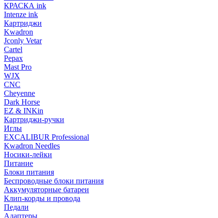
КРАСКА ink
Intenze ink
Картриджи
Kwadron
Jconly Vetar
Cartel
Pepax
Mast Pro
WJX
CNC
Cheyenne
Dark Horse
EZ & INKin
Картриджи-ручки
Иглы
EXCALIBUR Professional
Kwadron Needles
Носики-лейки
Питание
Блоки питания
Беспроводные блоки питания
Аккумуляторные батареи
Клип-корды и провода
Педали
Адаптеры