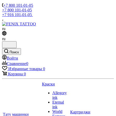
+7 800 101-01-05
+7 800 101-01-05
+7 916 101-01-05
ru
ru
Поиск
Войти
Сравнение
0
Избранные товары
0
Корзина
0
Краски
Allegory
ink
Eternal
ink
World
Картриджи
Тату машинки