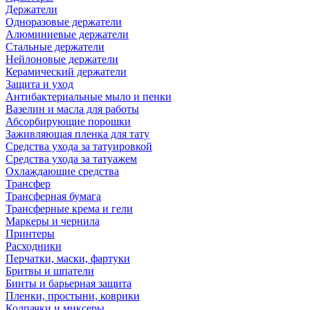
Держатели
Одноразовые держатели
Алюминиевые держатели
Стальные держатели
Нейлоновые держатели
Керамический держатели
Защита и уход
Антибактериальные мыло и пенки
Вазелин и масла для работы
Абсорбирующие порошки
Заживляющая пленка для тату
Средства ухода за татуировкой
Средства ухода за татуажем
Охлаждающие средства
Трансфер
Трансферная бумага
Трансферные крема и гели
Маркеры и чернила
Принтеры
Расходники
Перчатки, маски, фартуки
Бритвы и шпатели
Бинты и барьерная защита
Пленки, простыни, коврики
Колпачки и миксеры