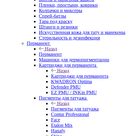
Пленки, простыни, коврики
Колпачки и миксеры
Спрей-батлы
Тара под краску
Штанги и резинки
Искусственная кожа для тату и манекены
Стерильность и дезинфекция
Перманент
Назад
Перманент
Машинки для дермопигментации
Картриджи для перманента
Назад
Картриджи для перманента
KWADRON Optima
Defender PMU
EZ PMU / INKin PMU
Пигменты для татуажа
Назад
Пигменты для татуажа
Contur Professional
Face
Etalon Mix
Hanafy