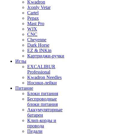
Kwadron
Jconly Vetar
Cartel
Pepax
Mast Pro
WJX
CNC
Cheyenne
Dark Horse
EZ & INKin
Картриджи-ручки
Иглы
EXCALIBUR
Professional
Kwadron Needles
Носики-лейки
Питание
Блоки питания
Беспроводные
блоки питания
Аккумуляторные
батареи
Клип-корды и
провода
Педали