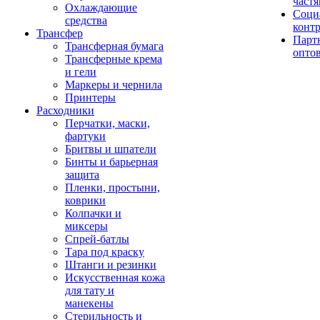
част
Охлаждающие
Соци
средства
конт
Трансфер
Парт
Трансферная бумага
опто
Трансферные крема
и гели
Маркеры и чернила
Принтеры
Расходники
Перчатки, маски,
фартуки
Бритвы и шпатели
Бинты и барьерная
защита
Пленки, простыни,
коврики
Колпачки и
миксеры
Спрей-батлы
Тара под краску
Штанги и резинки
Искусственная кожа
для тату и
манекены
Стерильность и