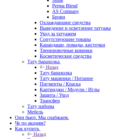
Shine
Perma Blend
AS Company
Брови
Охлаждающие средства
Выведение и осветление татуажа
Уход за татуажем
Сопутствующие товары
Карандаши, помады, кисточки
Тренировочные коврики
Косметические средства
Тату барахолка
Назад
Тату барахолка
Тату машинки / Питание
Пигменты / Краска
Картриджи / Модули / Иглы
Защита / Уход
Трансфер
Тату наборы
Мебель
Они бьют. Мы снабжаем.
Че по акциям?
Как купить
Назад