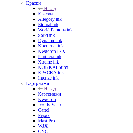
Краски
Назад
Краски
Allegory ink
Eternal ink
World Famous ink
Solid ink
Dynamic ink
Nocturnal ink
Kwadron INX
Panthera ink
Xtreme ink
KOKKAI Sumi
КРАСКА ink
Intenze ink
Картриджи
Назад
Картриджи
Kwadron
Jconly Vetar
Cartel
Pepax
Mast Pro
WJX
CNC