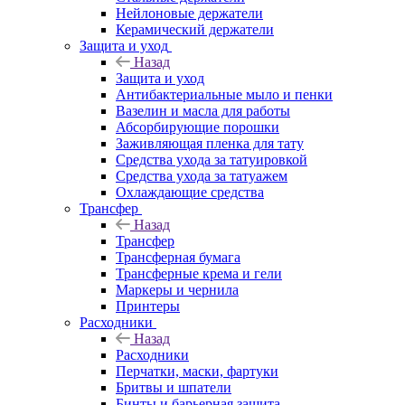
Нейлоновые держатели
Керамический держатели
Защита и уход
Назад
Защита и уход
Антибактериальные мыло и пенки
Вазелин и масла для работы
Абсорбирующие порошки
Заживляющая пленка для тату
Средства ухода за татуировкой
Средства ухода за татуажем
Охлаждающие средства
Трансфер
Назад
Трансфер
Трансферная бумага
Трансферные крема и гели
Маркеры и чернила
Принтеры
Расходники
Назад
Расходники
Перчатки, маски, фартуки
Бритвы и шпатели
Бинты и барьерная защита