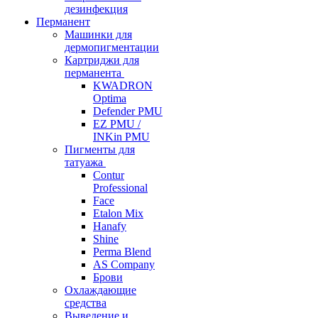
дезинфекция
Перманент
Машинки для
дермопигментации
Картриджи для
перманента
KWADRON
Optima
Defender PMU
EZ PMU /
INKin PMU
Пигменты для
татуажа
Contur
Professional
Face
Etalon Mix
Hanafy
Shine
Perma Blend
AS Company
Брови
Охлаждающие
средства
Выведение и