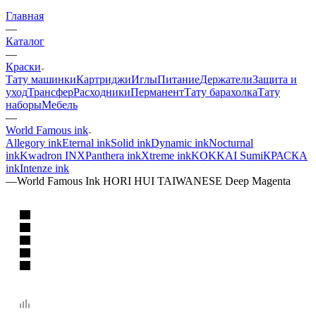
Главная
—
Каталог
—
Краски
Тату машинки
Картриджи
Иглы
Питание
Держатели
Защита и
уход
Трансфер
Расходники
Перманент
Тату барахолка
Тату
наборы
Мебель
—
World Famous ink
Allegory ink
Eternal ink
Solid ink
Dynamic ink
Nocturnal
ink
Kwadron INX
Panthera ink
Xtreme ink
KOKKAI Sumi
КРАСКА
ink
Intenze ink
—
World Famous Ink HORI HUI TAIWANESE Deep Magenta