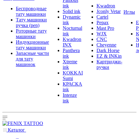
Famous
ink
Kwadron
Беспроводные
Solid ink
Jconly Vetar
Иглы
тату машинки
Dynamic
Cartel
Тату машинки
ink
Pepax
ручка (pen)
Nocturnal
Mast Pro
P
Роторные тату
ink
WJX
K
машинки
Kwadron
CNC
N
Индукционные
INX
Cheyenne
Н
тату машинки
Panthera
Dark Horse
л
Запасные части
ink
EZ & INKin
для тату
Xtreme
Картриджи-
машинок
ink
ручки
KOKKAI
Sumi
КРАСКА
ink
Intenze
ink
Каталог