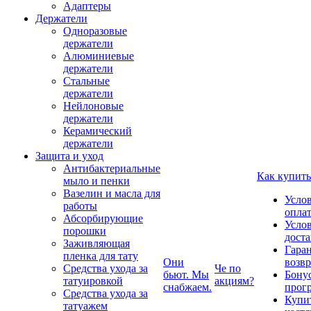
Адаптеры
Держатели
Одноразовые
держатели
Алюминиевые
держатели
Стальные
держатели
Нейлоновые
держатели
Керамический
держатели
Защита и уход
Антибактериальные
Как купить
мыло и пенки
Вазелин и масла для
Усло
работы
опла
Абсорбирующие
Усло
порошки
дост
Заживляющая
Гаран
пленка для тату
Они
возвр
Средства ухода за
Че по
бьют. Мы
Бону
татуировкой
акциям?
снабжаем.
прог
Средства ухода за
Купи
татуажем