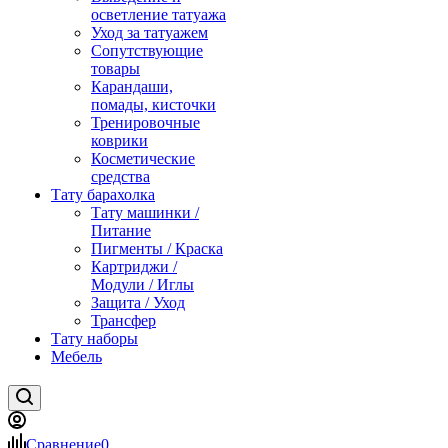
осветление татуажа
Уход за татуажем
Сопутствующие
товары
Карандаши,
помады, кисточки
Тренировочные
коврики
Косметические
средства
Тату барахолка
Тату машинки /
Питание
Пигменты / Краска
Картриджи /
Модули / Иглы
Защита / Уход
Трансфер
Тату наборы
Мебель
Сравнение
0