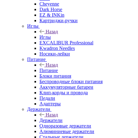
Cheyenne
Dark Horse
EZ & INKin
Картриджи-ручки
Иглы
Назад
Иглы
EXCALIBUR Professional
Kwadron Needles
Носики-лейки
Питание
Назад
Питание
Блоки питания
Беспроводные блоки питания
Аккумуляторные батареи
Клип-корды и провода
Педали
Адаптеры
Держатели
Назад
Держатели
Одноразовые держатели
Алюминиевые держатели
Стальные держатели