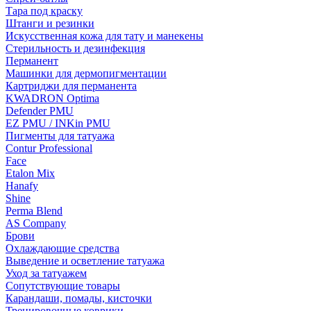
Тара под краску
Штанги и резинки
Искусственная кожа для тату и манекены
Стерильность и дезинфекция
Перманент
Машинки для дермопигментации
Картриджи для перманента
KWADRON Optima
Defender PMU
EZ PMU / INKin PMU
Пигменты для татуажа
Contur Professional
Face
Etalon Mix
Hanafy
Shine
Perma Blend
AS Company
Брови
Охлаждающие средства
Выведение и осветление татуажа
Уход за татуажем
Сопутствующие товары
Карандаши, помады, кисточки
Тренировочные коврики