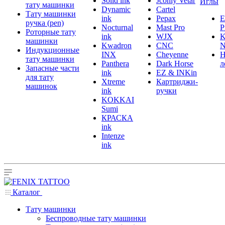
Solid ink
Jconly Vetar
Иглы
тату машинки
Dynamic
Cartel
Тату машинки
ink
Pepax
ручка (pen)
Nocturnal
Mast Pro
P
Роторные тату
ink
WJX
K
машинки
Kwadron
CNC
N
Индукционные
INX
Cheyenne
Н
тату машинки
Panthera
Dark Horse
л
Запасные части
ink
EZ & INKin
для тату
Xtreme
Картриджи-
машинок
ink
ручки
KOKKAI
Sumi
КРАСКА
ink
Intenze
ink
Каталог
Тату машинки
Беспроводные тату машинки