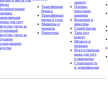
азелин и масла для
защита
аботы
Трансферная
Пленки,
бсорбирующие
бумага
простыни,
орошки
Трансферные
коврики
аживляющая
крема и гели
Колпачки и
ленка для тату
Маркеры и
миксеры
редства ухода за
чернила
Спрей-батлы
атуировкой
Принтеры
Тара под
редства ухода за
краску
атуажем
Штанги и
хлаждающие
резинки
редства
Искусственная
кожа для тату
и манекены
Стерильность
и дезинфекция