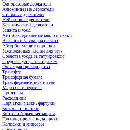
Одноразовые держатели
Алюминиевые держатели
Стальные держатели
Нейлоновые держатели
Керамический держатели
Защита и уход
Антибактериальные мыло и пенки
Вазелин и масла для работы
Абсорбирующие порошки
Заживляющая пленка для тату
Средства ухода за татуировкой
Средства ухода за татуажем
Охлаждающие средства
Трансфер
Трансферная бумага
Трансферные крема и гели
Маркеры и чернила
Принтеры
Расходники
Перчатки, маски, фартуки
Бритвы и шпатели
Бинты и барьерная защита
Пленки, простыни, коврики
Колпачки и миксеры
Спрей-батлы