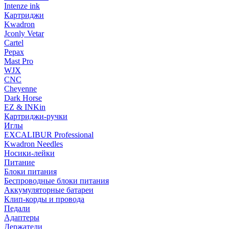
Intenze ink
Картриджи
Kwadron
Jconly Vetar
Cartel
Pepax
Mast Pro
WJX
CNC
Cheyenne
Dark Horse
EZ & INKin
Картриджи-ручки
Иглы
EXCALIBUR Professional
Kwadron Needles
Носики-лейки
Питание
Блоки питания
Беспроводные блоки питания
Аккумуляторные батареи
Клип-корды и провода
Педали
Адаптеры
Держатели