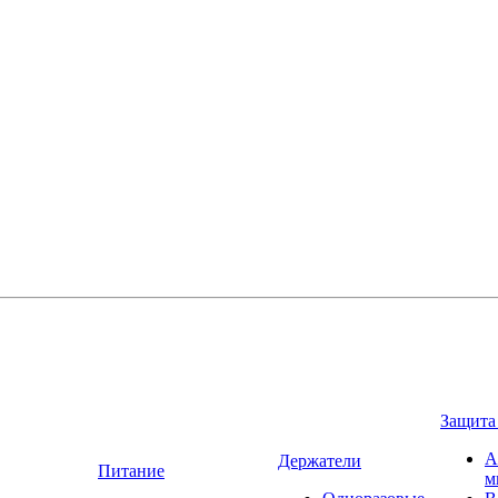
Защита
А
Держатели
Питание
м