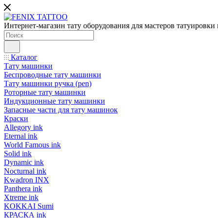
Интернет-магазин тату оборудования для мастеров татуировки 
Каталог
Тату машинки
Беспроводные тату машинки
Тату машинки ручка (pen)
Роторные тату машинки
Индукционные тату машинки
Запасные части для тату машинок
Краски
Allegory ink
Eternal ink
World Famous ink
Solid ink
Dynamic ink
Nocturnal ink
Kwadron INX
Panthera ink
Xtreme ink
KOKKAI Sumi
КРАСКА ink