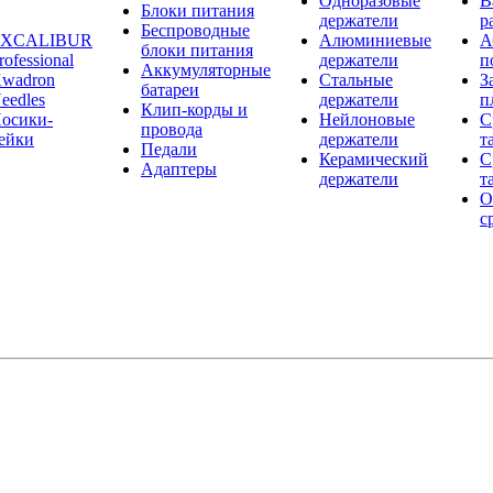
Одноразовые
В
Блоки питания
держатели
р
Беспроводные
EXCALIBUR
Алюминиевые
А
блоки питания
rofessional
держатели
п
Аккумуляторные
wadron
Стальные
З
батареи
eedles
держатели
п
Клип-корды и
осики-
Нейлоновые
С
провода
ейки
держатели
т
Педали
Керамический
С
Адаптеры
держатели
т
О
с