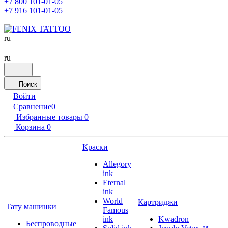
+7 800 101-01-05
+7 916 101-01-05
ru
ru
Поиск
Войти
Сравнение
0
Избранные товары
0
Корзина
0
Краски
Allegory
ink
Eternal
ink
World
Картриджи
Тату машинки
Famous
ink
Kwadron
Беспроводные