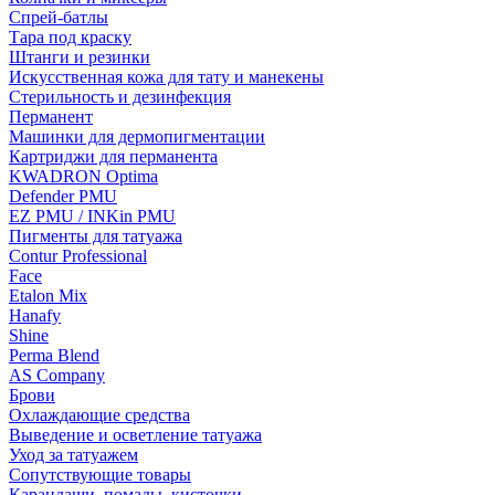
Спрей-батлы
Тара под краску
Штанги и резинки
Искусственная кожа для тату и манекены
Стерильность и дезинфекция
Перманент
Машинки для дермопигментации
Картриджи для перманента
KWADRON Optima
Defender PMU
EZ PMU / INKin PMU
Пигменты для татуажа
Contur Professional
Face
Etalon Mix
Hanafy
Shine
Perma Blend
AS Company
Брови
Охлаждающие средства
Выведение и осветление татуажа
Уход за татуажем
Сопутствующие товары
Карандаши, помады, кисточки