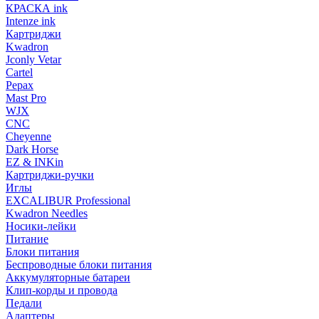
КРАСКА ink
Intenze ink
Картриджи
Kwadron
Jconly Vetar
Cartel
Pepax
Mast Pro
WJX
CNC
Cheyenne
Dark Horse
EZ & INKin
Картриджи-ручки
Иглы
EXCALIBUR Professional
Kwadron Needles
Носики-лейки
Питание
Блоки питания
Беспроводные блоки питания
Аккумуляторные батареи
Клип-корды и провода
Педали
Адаптеры