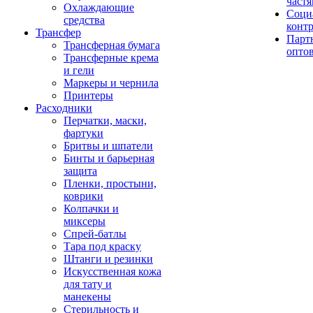
част
Охлаждающие
Соци
средства
конт
Трансфер
Парт
Трансферная бумага
опто
Трансферные крема
и гели
Маркеры и чернила
Принтеры
Расходники
Перчатки, маски,
фартуки
Бритвы и шпатели
Бинты и барьерная
защита
Пленки, простыни,
коврики
Колпачки и
миксеры
Спрей-батлы
Тара под краску
Штанги и резинки
Искусственная кожа
для тату и
манекены
Стерильность и