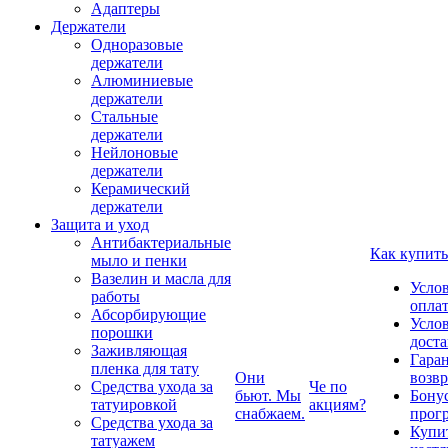
Адаптеры
Держатели
Одноразовые
держатели
Алюминиевые
держатели
Стальные
держатели
Нейлоновые
держатели
Керамический
держатели
Защита и уход
Антибактериальные
Как купить
мыло и пенки
Вазелин и масла для
Усло
работы
опла
Абсорбирующие
Усло
порошки
дост
Заживляющая
Гаран
пленка для тату
Они
возвр
Средства ухода за
Че по
бьют. Мы
Бону
татуировкой
акциям?
снабжаем.
прог
Средства ухода за
Купи
татуажем