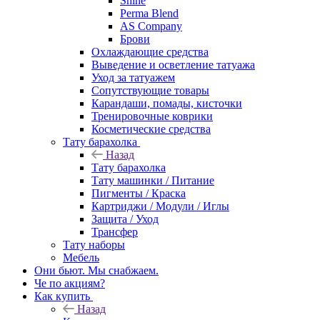
Shine
Perma Blend
AS Company
Брови
Охлаждающие средства
Выведение и осветление татуажа
Уход за татуажем
Сопутствующие товары
Карандаши, помады, кисточки
Тренировочные коврики
Косметические средства
Тату барахолка
Назад
Тату барахолка
Тату машинки / Питание
Пигменты / Краска
Картриджи / Модули / Иглы
Защита / Уход
Трансфер
Тату наборы
Мебель
Они бьют. Мы снабжаем.
Че по акциям?
Как купить
Назад