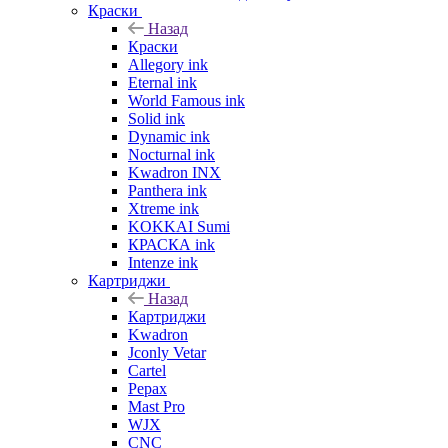
Краски
Назад
Краски
Allegory ink
Eternal ink
World Famous ink
Solid ink
Dynamic ink
Nocturnal ink
Kwadron INX
Panthera ink
Xtreme ink
KOKKAI Sumi
КРАСКА ink
Intenze ink
Картриджи
Назад
Картриджи
Kwadron
Jconly Vetar
Cartel
Pepax
Mast Pro
WJX
CNC