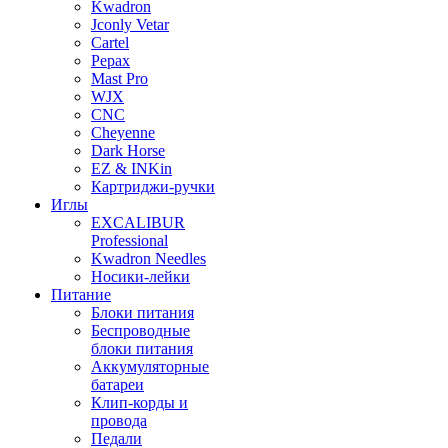
Kwadron
Jconly Vetar
Cartel
Pepax
Mast Pro
WJX
CNC
Cheyenne
Dark Horse
EZ & INKin
Картриджи-ручки
Иглы
EXCALIBUR
Professional
Kwadron Needles
Носики-лейки
Питание
Блоки питания
Беспроводные
блоки питания
Аккумуляторные
батареи
Клип-корды и
провода
Педали