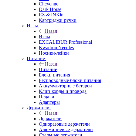
Cheyenne
Dark Horse
EZ & INKin
Картриджи-ручки
Иглы
Назад
Иглы
EXCALIBUR Professional
Kwadron Needles
Носики-лейки
Питание
Назад
Питание
Блоки питания
Беспроводные блоки питания
Аккумуляторные батареи
Клип-корды и провода
Педали
Адаптеры
Держатели
Назад
Держатели
Одноразовые держатели
Алюминиевые держатели
Стальные держатели