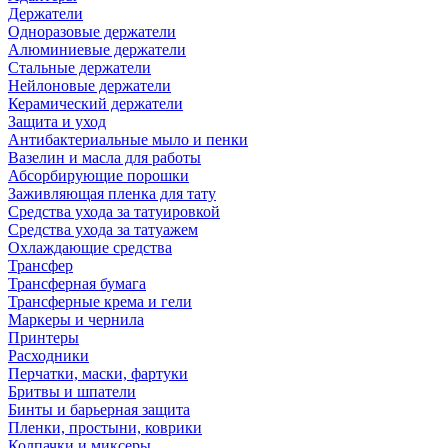
Держатели
Одноразовые держатели
Алюминиевые держатели
Стальные держатели
Нейлоновые держатели
Керамический держатели
Защита и уход
Антибактериальные мыло и пенки
Вазелин и масла для работы
Абсорбирующие порошки
Заживляющая пленка для тату
Средства ухода за татуировкой
Средства ухода за татуажем
Охлаждающие средства
Трансфер
Трансферная бумага
Трансферные крема и гели
Маркеры и чернила
Принтеры
Расходники
Перчатки, маски, фартуки
Бритвы и шпатели
Бинты и барьерная защита
Пленки, простыни, коврики
Колпачки и миксеры