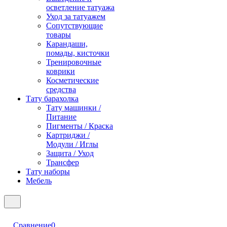
осветление татуажа
Уход за татуажем
Сопутствующие
товары
Карандаши,
помады, кисточки
Тренировочные
коврики
Косметические
средства
Тату барахолка
Тату машинки /
Питание
Пигменты / Краска
Картриджи /
Модули / Иглы
Защита / Уход
Трансфер
Тату наборы
Мебель
Сравнение
0