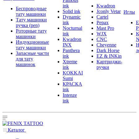
Famous
ink
Kwadron
Беспроводные
Solid ink
Jconly Vetar
Иглы
тату машинки
Dynamic
Cartel
Тату машинки
ink
Pepax
ручка (pen)
Nocturnal
Mast Pro
P
Роторные тату
ink
WJX
K
машинки
Kwadron
CNC
N
Индукционные
INX
Cheyenne
Н
тату машинки
Panthera
Dark Horse
л
Запасные части
ink
EZ & INKin
для тату
Xtreme
Картриджи-
машинок
ink
ручки
KOKKAI
Sumi
КРАСКА
ink
Intenze
ink
Каталог