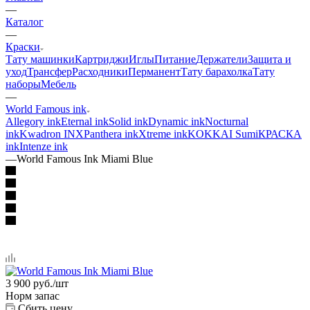
—
Каталог
—
Краски
Тату машинки
Картриджи
Иглы
Питание
Держатели
Защита и
уход
Трансфер
Расходники
Перманент
Тату барахолка
Тату
наборы
Мебель
—
World Famous ink
Allegory ink
Eternal ink
Solid ink
Dynamic ink
Nocturnal
ink
Kwadron INX
Panthera ink
Xtreme ink
KOKKAI Sumi
КРАСКА
ink
Intenze ink
—
World Famous Ink Miami Blue
3 900
руб.
/шт
Норм запас
Сбить цену