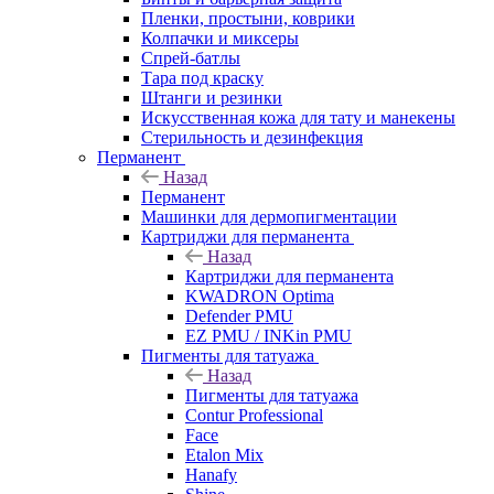
Пленки, простыни, коврики
Колпачки и миксеры
Спрей-батлы
Тара под краску
Штанги и резинки
Искусственная кожа для тату и манекены
Стерильность и дезинфекция
Перманент
Назад
Перманент
Машинки для дермопигментации
Картриджи для перманента
Назад
Картриджи для перманента
KWADRON Optima
Defender PMU
EZ PMU / INKin PMU
Пигменты для татуажа
Назад
Пигменты для татуажа
Contur Professional
Face
Etalon Mix
Hanafy