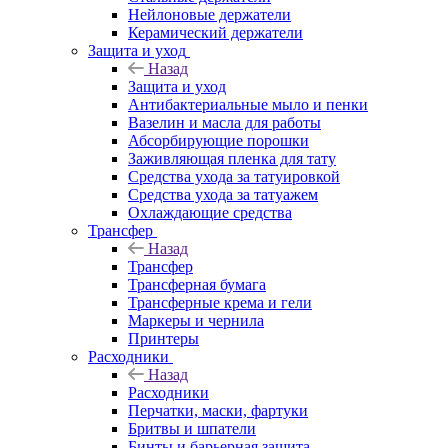
Нейлоновые держатели
Керамический держатели
Защита и уход
Назад
Защита и уход
Антибактериальные мыло и пенки
Вазелин и масла для работы
Абсорбирующие порошки
Заживляющая пленка для тату
Средства ухода за татуировкой
Средства ухода за татуажем
Охлаждающие средства
Трансфер
Назад
Трансфер
Трансферная бумага
Трансферные крема и гели
Маркеры и чернила
Принтеры
Расходники
Назад
Расходники
Перчатки, маски, фартуки
Бритвы и шпатели
Бинты и барьерная защита