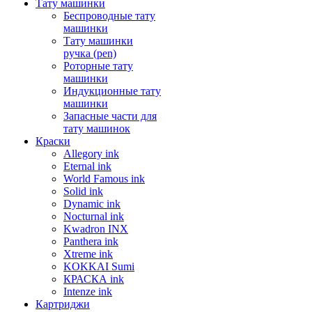
Тату машинки
Беспроводные тату
машинки
Тату машинки
ручка (pen)
Роторные тату
машинки
Индукционные тату
машинки
Запасные части для
тату машинок
Краски
Allegory ink
Eternal ink
World Famous ink
Solid ink
Dynamic ink
Nocturnal ink
Kwadron INX
Panthera ink
Xtreme ink
KOKKAI Sumi
КРАСКА ink
Intenze ink
Картриджи