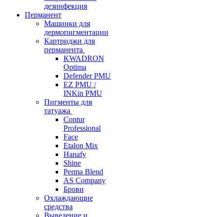
дезинфекция
Перманент
Машинки для
дермопигментации
Картриджи для
перманента
KWADRON
Optima
Defender PMU
EZ PMU /
INKin PMU
Пигменты для
татуажа
Contur
Professional
Face
Etalon Mix
Hanafy
Shine
Perma Blend
AS Company
Брови
Охлаждающие
средства
Выведение и