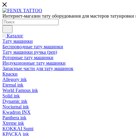
Интернет-магазин тату оборудования для мастеров татуировки 
Каталог
Тату машинки
Беспроводные тату машинки
Тату машинки ручка (pen)
Роторные тату машинки
Индукционные тату машинки
Запасные части для тату машинок
Краски
Allegory ink
Eternal ink
World Famous ink
Solid ink
Dynamic ink
Nocturnal ink
Kwadron INX
Panthera ink
Xtreme ink
KOKKAI Sumi
КРАСКА ink