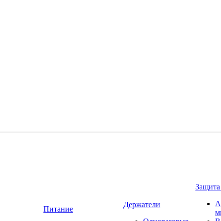
Защита
А
Держатели
Питание
м