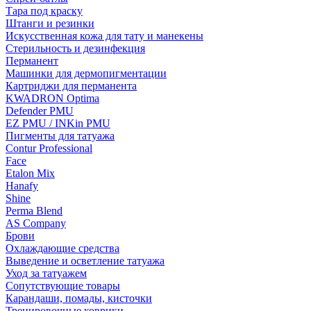
Тара под краску
Штанги и резинки
Искусственная кожа для тату и манекены
Стерильность и дезинфекция
Перманент
Машинки для дермопигментации
Картриджи для перманента
KWADRON Optima
Defender PMU
EZ PMU / INKin PMU
Пигменты для татуажа
Contur Professional
Face
Etalon Mix
Hanafy
Shine
Perma Blend
AS Company
Брови
Охлаждающие средства
Выведение и осветление татуажа
Уход за татуажем
Сопутствующие товары
Карандаши, помады, кисточки
Тренировочные коврики