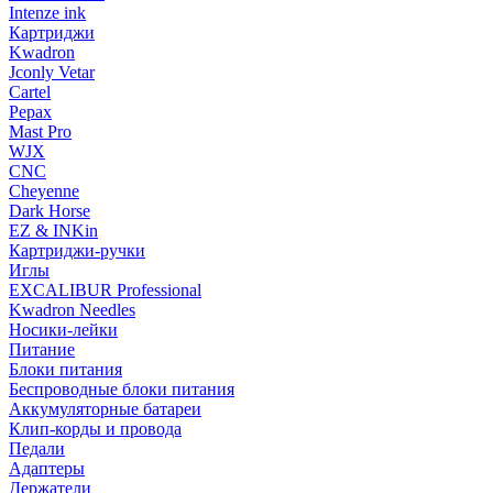
Intenze ink
Картриджи
Kwadron
Jconly Vetar
Cartel
Pepax
Mast Pro
WJX
CNC
Cheyenne
Dark Horse
EZ & INKin
Картриджи-ручки
Иглы
EXCALIBUR Professional
Kwadron Needles
Носики-лейки
Питание
Блоки питания
Беспроводные блоки питания
Аккумуляторные батареи
Клип-корды и провода
Педали
Адаптеры
Держатели