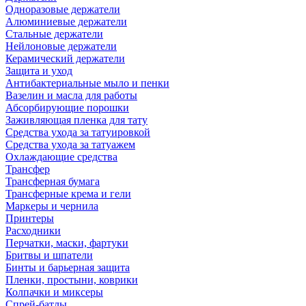
Одноразовые держатели
Алюминиевые держатели
Стальные держатели
Нейлоновые держатели
Керамический держатели
Защита и уход
Антибактериальные мыло и пенки
Вазелин и масла для работы
Абсорбирующие порошки
Заживляющая пленка для тату
Средства ухода за татуировкой
Средства ухода за татуажем
Охлаждающие средства
Трансфер
Трансферная бумага
Трансферные крема и гели
Маркеры и чернила
Принтеры
Расходники
Перчатки, маски, фартуки
Бритвы и шпатели
Бинты и барьерная защита
Пленки, простыни, коврики
Колпачки и миксеры
Спрей-батлы