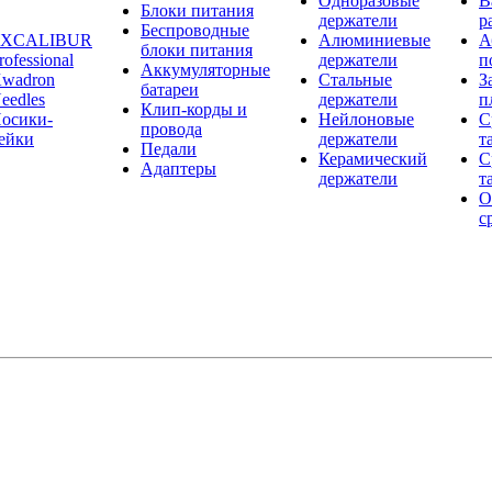
Одноразовые
В
Блоки питания
держатели
р
Беспроводные
EXCALIBUR
Алюминиевые
А
блоки питания
rofessional
держатели
п
Аккумуляторные
wadron
Стальные
З
батареи
eedles
держатели
п
Клип-корды и
осики-
Нейлоновые
С
провода
ейки
держатели
т
Педали
Керамический
С
Адаптеры
держатели
т
О
с