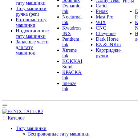
Solid ink
Jconly Vetar
Иглы
тату машинки
Dynamic
Cartel
Тату машинки
ink
Pepax
ручка (pen)
Nocturnal
Mast Pro
P
Роторные тату
ink
WJX
K
машинки
Kwadron
CNC
N
Индукционные
INX
Cheyenne
Н
тату машинки
Panthera
Dark Horse
л
Запасные части
ink
EZ & INKin
для тату
Xtreme
Картриджи-
машинок
ink
ручки
KOKKAI
Sumi
КРАСКА
ink
Intenze
ink
Каталог
Тату машинки
Беспроводные тату машинки