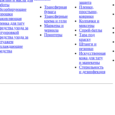
азелин и масла для
защита
аботы
Трансферная
Пленки,
бсорбирующие
бумага
простыни,
орошки
Трансферные
коврики
аживляющая
крема и гели
Колпачки и
ленка для тату
Маркеры и
миксеры
редства ухода за
чернила
Спрей-батлы
атуировкой
Принтеры
Тара под
редства ухода за
краску
атуажем
Штанги и
хлаждающие
резинки
редства
Искусственная
кожа для тату
и манекены
Стерильность
и дезинфекция