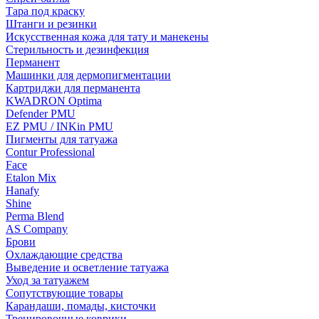
Тара под краску
Штанги и резинки
Искусственная кожа для тату и манекены
Стерильность и дезинфекция
Перманент
Машинки для дермопигментации
Картриджи для перманента
KWADRON Optima
Defender PMU
EZ PMU / INKin PMU
Пигменты для татуажа
Contur Professional
Face
Etalon Mix
Hanafy
Shine
Perma Blend
AS Company
Брови
Охлаждающие средства
Выведение и осветление татуажа
Уход за татуажем
Сопутствующие товары
Карандаши, помады, кисточки
Тренировочные коврики