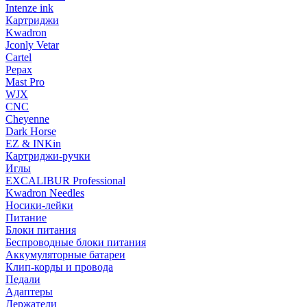
Intenze ink
Картриджи
Kwadron
Jconly Vetar
Cartel
Pepax
Mast Pro
WJX
CNC
Cheyenne
Dark Horse
EZ & INKin
Картриджи-ручки
Иглы
EXCALIBUR Professional
Kwadron Needles
Носики-лейки
Питание
Блоки питания
Беспроводные блоки питания
Аккумуляторные батареи
Клип-корды и провода
Педали
Адаптеры
Держатели