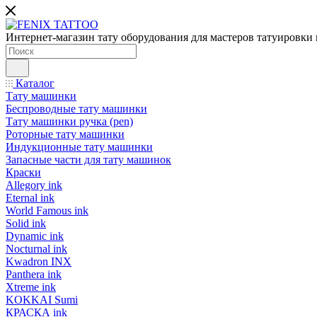
Интернет-магазин тату оборудования для мастеров татуировки 
Каталог
Тату машинки
Беспроводные тату машинки
Тату машинки ручка (pen)
Роторные тату машинки
Индукционные тату машинки
Запасные части для тату машинок
Краски
Allegory ink
Eternal ink
World Famous ink
Solid ink
Dynamic ink
Nocturnal ink
Kwadron INX
Panthera ink
Xtreme ink
KOKKAI Sumi
КРАСКА ink