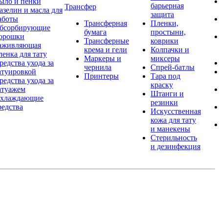
ыло и пенки
барьерная
Трансфер
азелин и масла для
защита
аботы
Трансферная
Пленки,
бсорбирующие
бумага
простыни,
орошки
Трансферные
коврики
аживляющая
крема и гели
Колпачки и
ленка для тату
Маркеры и
миксеры
редства ухода за
чернила
Спрей-батлы
атуировкой
Принтеры
Тара под
редства ухода за
краску
атуажем
Штанги и
хлаждающие
резинки
редства
Искусственная
кожа для тату
и манекены
Стерильность
и дезинфекция