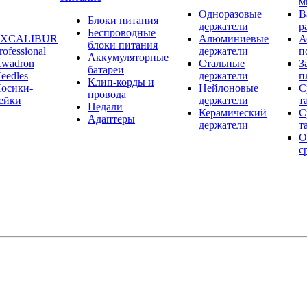
м
Одноразовые
В
Блоки питания
держатели
р
Беспроводные
EXCALIBUR
Алюминиевые
А
блоки питания
rofessional
держатели
п
Аккумуляторные
wadron
Стальные
З
батареи
eedles
держатели
п
Клип-корды и
осики-
Нейлоновые
С
провода
ейки
держатели
т
Педали
Керамический
С
Адаптеры
держатели
т
О
с