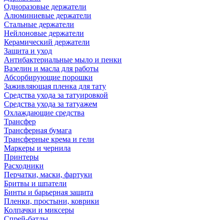
Одноразовые держатели
Алюминиевые держатели
Стальные держатели
Нейлоновые держатели
Керамический держатели
Защита и уход
Антибактериальные мыло и пенки
Вазелин и масла для работы
Абсорбирующие порошки
Заживляющая пленка для тату
Средства ухода за татуировкой
Средства ухода за татуажем
Охлаждающие средства
Трансфер
Трансферная бумага
Трансферные крема и гели
Маркеры и чернила
Принтеры
Расходники
Перчатки, маски, фартуки
Бритвы и шпатели
Бинты и барьерная защита
Пленки, простыни, коврики
Колпачки и миксеры
Спрей-батлы