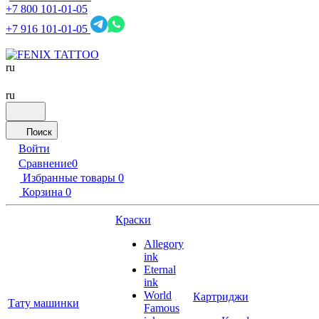
+7 800 101-01-05
+7 916 101-01-05
ru
ru
Поиск
Войти
Сравнение
0
Избранные товары
0
Корзина
0
Краски
Allegory
ink
Eternal
ink
World
Картриджи
Тату машинки
Famous