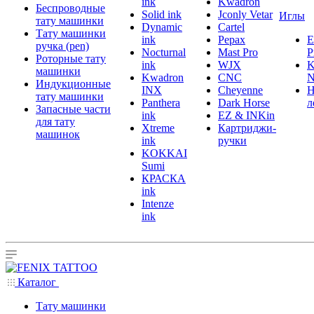
ink
Kwadron
Беспроводные
Solid ink
Jconly Vetar
Иглы
тату машинки
Dynamic
Cartel
Тату машинки
ink
Pepax
ручка (pen)
Nocturnal
Mast Pro
P
Роторные тату
ink
WJX
K
машинки
Kwadron
CNC
N
Индукционные
INX
Cheyenne
Н
тату машинки
Panthera
Dark Horse
л
Запасные части
ink
EZ & INKin
для тату
Xtreme
Картриджи-
машинок
ink
ручки
KOKKAI
Sumi
КРАСКА
ink
Intenze
ink
Каталог
Тату машинки