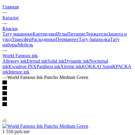
Главная
—
Каталог
—
Краски
Тату машинки
Картриджи
Иглы
Питание
Держатели
Защита и
уход
Трансфер
Расходники
Перманент
Тату барахолка
Тату
наборы
Мебель
—
World Famous ink
Allegory ink
Eternal ink
Solid ink
Dynamic ink
Nocturnal
ink
Kwadron INX
Panthera ink
Xtreme ink
KOKKAI Sumi
КРАСКА
ink
Intenze ink
—
World Famous Ink Pancho Medium Green
1 550
руб.
/шт