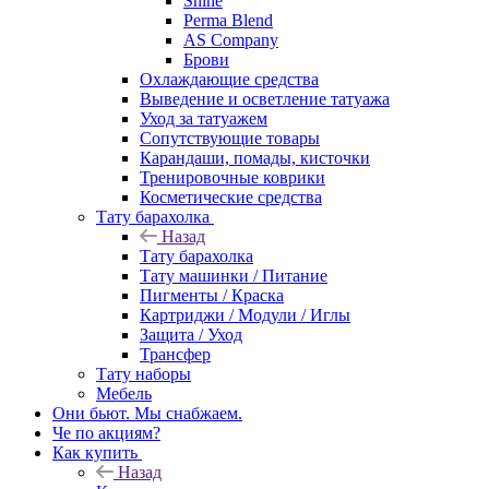
Shine
Perma Blend
AS Company
Брови
Охлаждающие средства
Выведение и осветление татуажа
Уход за татуажем
Сопутствующие товары
Карандаши, помады, кисточки
Тренировочные коврики
Косметические средства
Тату барахолка
Назад
Тату барахолка
Тату машинки / Питание
Пигменты / Краска
Картриджи / Модули / Иглы
Защита / Уход
Трансфер
Тату наборы
Мебель
Они бьют. Мы снабжаем.
Че по акциям?
Как купить
Назад