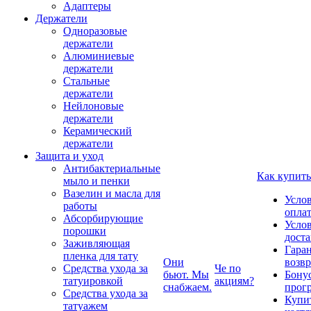
Адаптеры
Держатели
Одноразовые
держатели
Алюминиевые
держатели
Стальные
держатели
Нейлоновые
держатели
Керамический
держатели
Защита и уход
Антибактериальные
Как купить
мыло и пенки
Вазелин и масла для
Усло
работы
опла
Абсорбирующие
Усло
порошки
дост
Заживляющая
Гаран
пленка для тату
Они
возвр
Средства ухода за
Че по
бьют. Мы
Бону
татуировкой
акциям?
снабжаем.
прог
Средства ухода за
Купи
татуажем