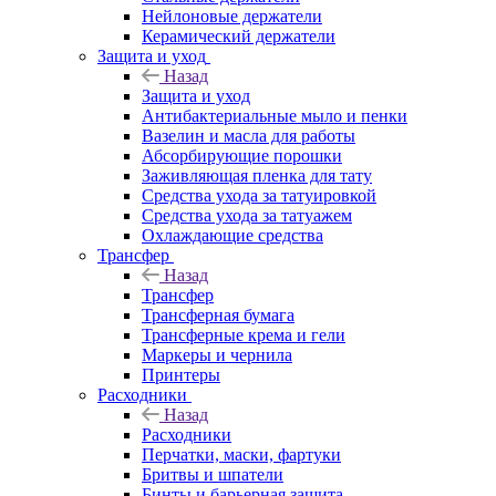
Нейлоновые держатели
Керамический держатели
Защита и уход
Назад
Защита и уход
Антибактериальные мыло и пенки
Вазелин и масла для работы
Абсорбирующие порошки
Заживляющая пленка для тату
Средства ухода за татуировкой
Средства ухода за татуажем
Охлаждающие средства
Трансфер
Назад
Трансфер
Трансферная бумага
Трансферные крема и гели
Маркеры и чернила
Принтеры
Расходники
Назад
Расходники
Перчатки, маски, фартуки
Бритвы и шпатели
Бинты и барьерная защита