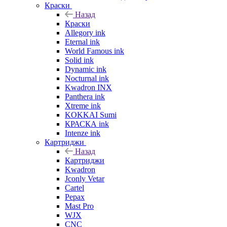
Краски
Назад
Краски
Allegory ink
Eternal ink
World Famous ink
Solid ink
Dynamic ink
Nocturnal ink
Kwadron INX
Panthera ink
Xtreme ink
KOKKAI Sumi
КРАСКА ink
Intenze ink
Картриджи
Назад
Картриджи
Kwadron
Jconly Vetar
Cartel
Pepax
Mast Pro
WJX
CNC