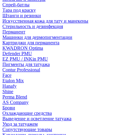
Спрей-батлы
Тара под краску
Штанги и резинки
Искусственная кожа для тату и манекены
Стерильность и дезинфекция
Перманент
Машинки для дермопигментации
Картриджи для перманента
KWADRON Optima
Defender PMU
EZ PMU / INKin PMU
Пигменты для татуажа
Contur Professional
Face
Etalon Mix
Hanafy
Shine
Perma Blend
AS Company
Брови
Охлаждающие средства
Выведение и осветление татуажа
Уход за татуажем
Сопутствующие товары
Карандаши, помады, кисточки