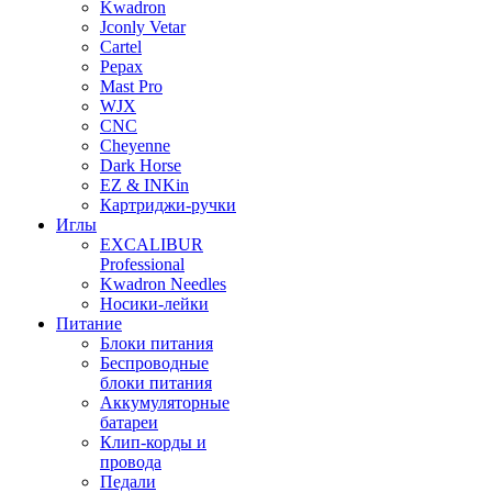
Kwadron
Jconly Vetar
Cartel
Pepax
Mast Pro
WJX
CNC
Cheyenne
Dark Horse
EZ & INKin
Картриджи-ручки
Иглы
EXCALIBUR
Professional
Kwadron Needles
Носики-лейки
Питание
Блоки питания
Беспроводные
блоки питания
Аккумуляторные
батареи
Клип-корды и
провода
Педали