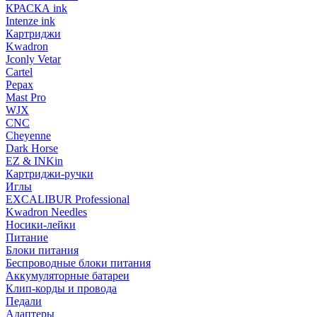
КРАСКА ink
Intenze ink
Картриджи
Kwadron
Jconly Vetar
Cartel
Pepax
Mast Pro
WJX
CNC
Cheyenne
Dark Horse
EZ & INKin
Картриджи-ручки
Иглы
EXCALIBUR Professional
Kwadron Needles
Носики-лейки
Питание
Блоки питания
Беспроводные блоки питания
Аккумуляторные батареи
Клип-корды и провода
Педали
Адаптеры