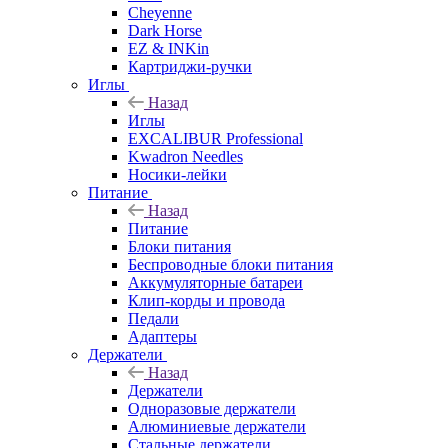
Cheyenne
Dark Horse
EZ & INKin
Картриджи-ручки
Иглы
Назад
Иглы
EXCALIBUR Professional
Kwadron Needles
Носики-лейки
Питание
Назад
Питание
Блоки питания
Беспроводные блоки питания
Аккумуляторные батареи
Клип-корды и провода
Педали
Адаптеры
Держатели
Назад
Держатели
Одноразовые держатели
Алюминиевые держатели
Стальные держатели