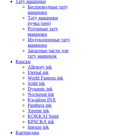
Тату машинки
Беспроводные тату
машинки
Тату машинки
ручка (pen)
Роторные тату
машинки
Индукционные тату
машинки
Запасные части для
тату машинок
Краски
Allegory ink
Eternal ink
World Famous ink
Solid ink
Dynamic ink
Nocturnal ink
Kwadron INX
Panthera ink
Xtreme ink
KOKKAI Sumi
КРАСКА ink
Intenze ink
Картриджи