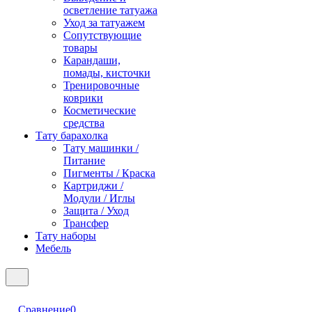
осветление татуажа
Уход за татуажем
Сопутствующие
товары
Карандаши,
помады, кисточки
Тренировочные
коврики
Косметические
средства
Тату барахолка
Тату машинки /
Питание
Пигменты / Краска
Картриджи /
Модули / Иглы
Защита / Уход
Трансфер
Тату наборы
Мебель
Сравнение
0