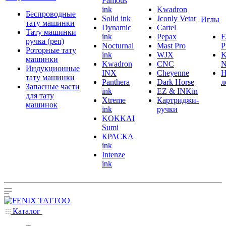
Famous
ink
Kwadron
Беспроводные
Solid ink
Jconly Vetar
Иглы
тату машинки
Dynamic
Cartel
Тату машинки
ink
Pepax
ручка (pen)
Nocturnal
Mast Pro
P
Роторные тату
ink
WJX
K
машинки
Kwadron
CNC
N
Индукционные
INX
Cheyenne
Н
тату машинки
Panthera
Dark Horse
л
Запасные части
ink
EZ & INKin
для тату
Xtreme
Картриджи-
машинок
ink
ручки
KOKKAI
Sumi
КРАСКА
ink
Intenze
ink
Каталог