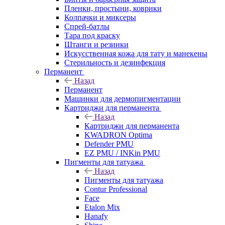
Пленки, простыни, коврики
Колпачки и миксеры
Спрей-батлы
Тара под краску
Штанги и резинки
Искусственная кожа для тату и манекены
Стерильность и дезинфекция
Перманент
Назад
Перманент
Машинки для дермопигментации
Картриджи для перманента
Назад
Картриджи для перманента
KWADRON Optima
Defender PMU
EZ PMU / INKin PMU
Пигменты для татуажа
Назад
Пигменты для татуажа
Contur Professional
Face
Etalon Mix
Hanafy