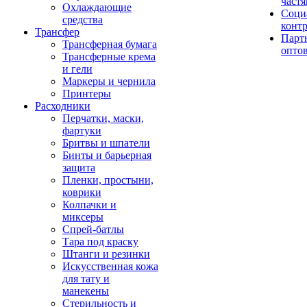
част
Охлаждающие
Соци
средства
конт
Трансфер
Парт
Трансферная бумага
опто
Трансферные крема
и гели
Маркеры и чернила
Принтеры
Расходники
Перчатки, маски,
фартуки
Бритвы и шпатели
Бинты и барьерная
защита
Пленки, простыни,
коврики
Колпачки и
миксеры
Спрей-батлы
Тара под краску
Штанги и резинки
Искусственная кожа
для тату и
манекены
Стерильность и