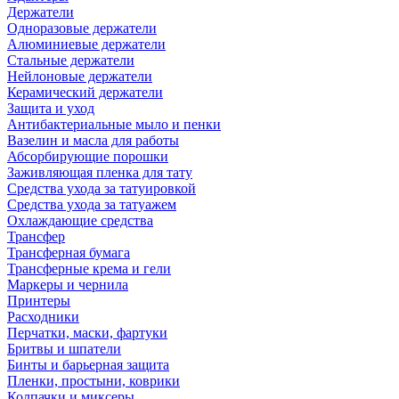
Держатели
Одноразовые держатели
Алюминиевые держатели
Стальные держатели
Нейлоновые держатели
Керамический держатели
Защита и уход
Антибактериальные мыло и пенки
Вазелин и масла для работы
Абсорбирующие порошки
Заживляющая пленка для тату
Средства ухода за татуировкой
Средства ухода за татуажем
Охлаждающие средства
Трансфер
Трансферная бумага
Трансферные крема и гели
Маркеры и чернила
Принтеры
Расходники
Перчатки, маски, фартуки
Бритвы и шпатели
Бинты и барьерная защита
Пленки, простыни, коврики
Колпачки и миксеры