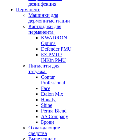
дезинфекция
Перманент
Машинки для
дермопигментации
Картриджи для
перманента
KWADRON
Optima
Defender PMU
EZ PMU /
INKin PMU
Пигменты для
татуажа
Contur
Professional
Face
Etalon Mix
Hanafy
Shine
Perma Blend
AS Company
Брови
Охлаждающие
средства
Выведение и