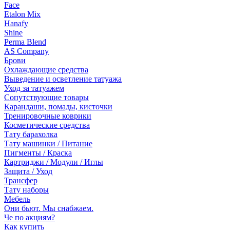
Face
Etalon Mix
Hanafy
Shine
Perma Blend
AS Company
Брови
Охлаждающие средства
Выведение и осветление татуажа
Уход за татуажем
Сопутствующие товары
Карандаши, помады, кисточки
Тренировочные коврики
Косметические средства
Тату барахолка
Тату машинки / Питание
Пигменты / Краска
Картриджи / Модули / Иглы
Защита / Уход
Трансфер
Тату наборы
Мебель
Они бьют. Мы снабжаем.
Че по акциям?
Как купить