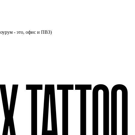
оурум - это, офис и ПВЗ)