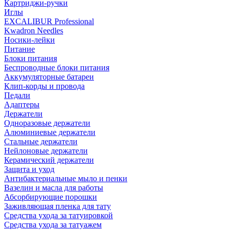
Картриджи-ручки
Иглы
EXCALIBUR Professional
Kwadron Needles
Носики-лейки
Питание
Блоки питания
Беспроводные блоки питания
Аккумуляторные батареи
Клип-корды и провода
Педали
Адаптеры
Держатели
Одноразовые держатели
Алюминиевые держатели
Стальные держатели
Нейлоновые держатели
Керамический держатели
Защита и уход
Антибактериальные мыло и пенки
Вазелин и масла для работы
Абсорбирующие порошки
Заживляющая пленка для тату
Средства ухода за татуировкой
Средства ухода за татуажем