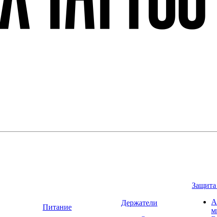
Защита
А
Держатели
Питание
м