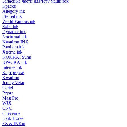
Запасные части для тату машинок
Краски
Allegory ink
Eternal ink
World Famous ink
Solid ink
Dynamic ink
Nocturnal ink
Kwadron INX
Panthera ink
Xtreme ink
KOKKAI Sumi
КРАСКА ink
Intenze ink
Картриджи
Kwadron
Jconly Vetar
Cartel
Pepax
Mast Pro
WJX
CNC
Cheyenne
Dark Horse
EZ & INKin