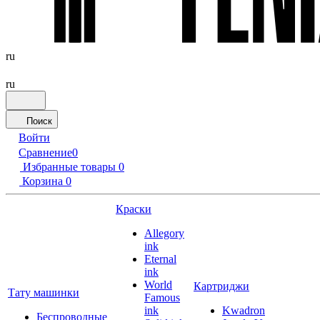
ru
ru
Поиск
Войти
Сравнение
0
Избранные товары
0
Корзина
0
Краски
Allegory
ink
Eternal
ink
World
Картриджи
Тату машинки
Famous
ink
Kwadron
Беспроводные