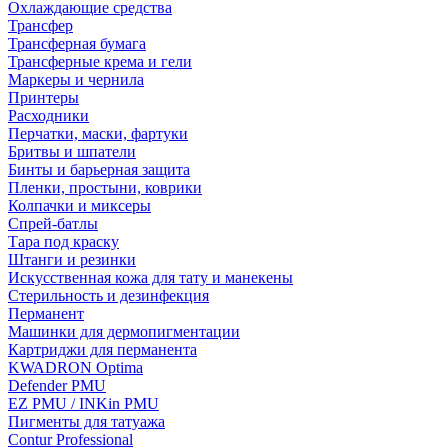
Охлаждающие средства
Трансфер
Трансферная бумага
Трансферные крема и гели
Маркеры и чернила
Принтеры
Расходники
Перчатки, маски, фартуки
Бритвы и шпатели
Бинты и барьерная защита
Пленки, простыни, коврики
Колпачки и миксеры
Спрей-батлы
Тара под краску
Штанги и резинки
Искусственная кожа для тату и манекены
Стерильность и дезинфекция
Перманент
Машинки для дермопигментации
Картриджи для перманента
KWADRON Optima
Defender PMU
EZ PMU / INKin PMU
Пигменты для татуажа
Contur Professional