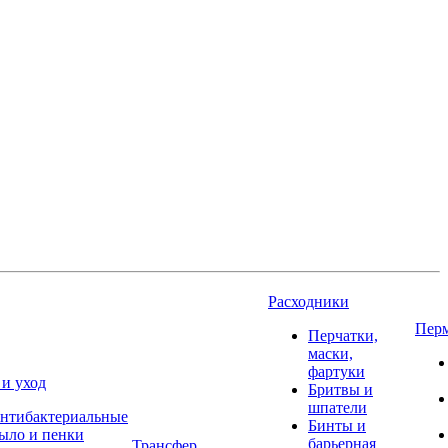
Расходники
Пер
Перчатки,
маски,
фартуки
 и уход
Бритвы и
шпатели
нтибактериальные
Бинты и
ыло и пенки
барьерная
Трансфер