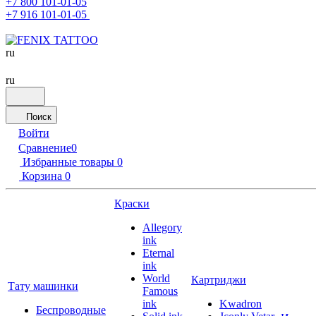
+7 800 101-01-05
+7 916 101-01-05
ru
ru
Поиск
Войти
Сравнение
0
Избранные товары
0
Корзина
0
Краски
Allegory
ink
Eternal
ink
World
Картриджи
Тату машинки
Famous
ink
Kwadron
Беспроводные