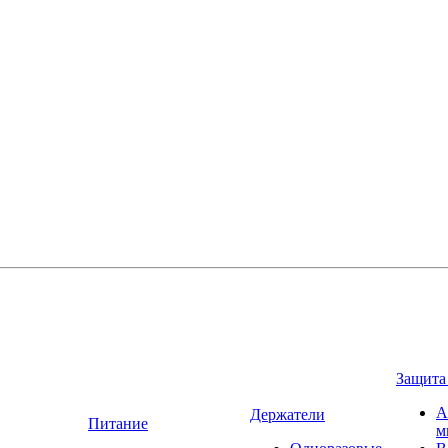
Защита
А
Держатели
Питание
м