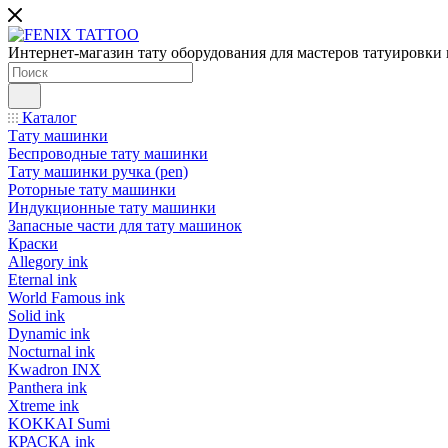
Интернет-магазин тату оборудования для мастеров татуировки 
Каталог
Тату машинки
Беспроводные тату машинки
Тату машинки ручка (pen)
Роторные тату машинки
Индукционные тату машинки
Запасные части для тату машинок
Краски
Allegory ink
Eternal ink
World Famous ink
Solid ink
Dynamic ink
Nocturnal ink
Kwadron INX
Panthera ink
Xtreme ink
KOKKAI Sumi
КРАСКА ink