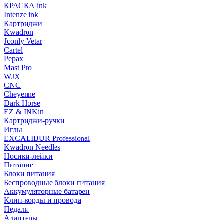
КРАСКА ink
Intenze ink
Картриджи
Kwadron
Jconly Vetar
Cartel
Pepax
Mast Pro
WJX
CNC
Cheyenne
Dark Horse
EZ & INKin
Картриджи-ручки
Иглы
EXCALIBUR Professional
Kwadron Needles
Носики-лейки
Питание
Блоки питания
Беспроводные блоки питания
Аккумуляторные батареи
Клип-корды и провода
Педали
Адаптеры