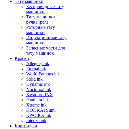
Тату машинки
Беспроводные тату
машинки
Тату машинки
ручка (pen)
Роторные тату
машинки
Индукционные тату
машинки
Запасные части для
тату машинок
Краски
Allegory ink
Eternal ink
World Famous ink
Solid ink
Dynamic ink
Nocturnal ink
Kwadron INX
Panthera ink
Xtreme ink
KOKKAI Sumi
КРАСКА ink
Intenze ink
Картриджи