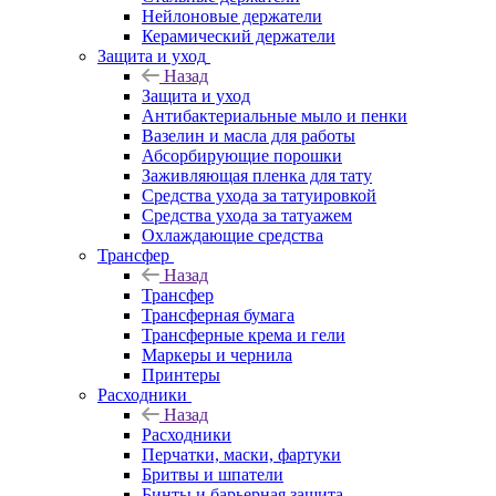
Нейлоновые держатели
Керамический держатели
Защита и уход
Назад
Защита и уход
Антибактериальные мыло и пенки
Вазелин и масла для работы
Абсорбирующие порошки
Заживляющая пленка для тату
Средства ухода за татуировкой
Средства ухода за татуажем
Охлаждающие средства
Трансфер
Назад
Трансфер
Трансферная бумага
Трансферные крема и гели
Маркеры и чернила
Принтеры
Расходники
Назад
Расходники
Перчатки, маски, фартуки
Бритвы и шпатели
Бинты и барьерная защита