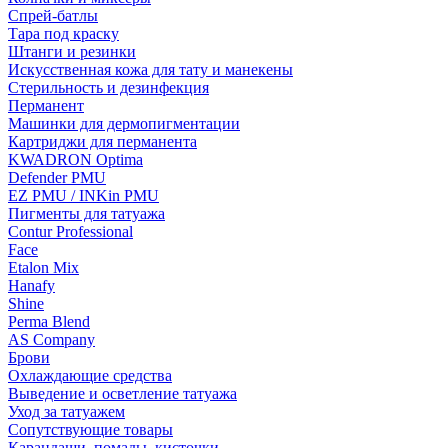
Спрей-батлы
Тара под краску
Штанги и резинки
Искусственная кожа для тату и манекены
Стерильность и дезинфекция
Перманент
Машинки для дермопигментации
Картриджи для перманента
KWADRON Optima
Defender PMU
EZ PMU / INKin PMU
Пигменты для татуажа
Contur Professional
Face
Etalon Mix
Hanafy
Shine
Perma Blend
AS Company
Брови
Охлаждающие средства
Выведение и осветление татуажа
Уход за татуажем
Сопутствующие товары
Карандаши, помады, кисточки