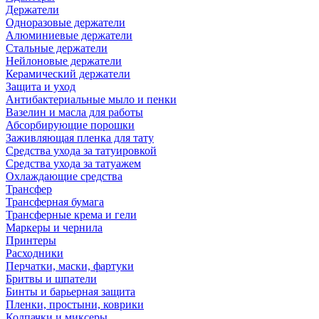
Держатели
Одноразовые держатели
Алюминиевые держатели
Стальные держатели
Нейлоновые держатели
Керамический держатели
Защита и уход
Антибактериальные мыло и пенки
Вазелин и масла для работы
Абсорбирующие порошки
Заживляющая пленка для тату
Средства ухода за татуировкой
Средства ухода за татуажем
Охлаждающие средства
Трансфер
Трансферная бумага
Трансферные крема и гели
Маркеры и чернила
Принтеры
Расходники
Перчатки, маски, фартуки
Бритвы и шпатели
Бинты и барьерная защита
Пленки, простыни, коврики
Колпачки и миксеры