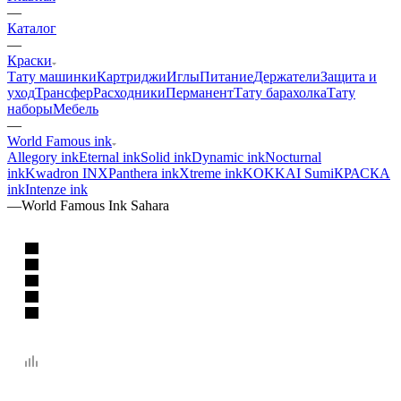
—
Каталог
—
Краски
Тату машинки
Картриджи
Иглы
Питание
Держатели
Защита и
уход
Трансфер
Расходники
Перманент
Тату барахолка
Тату
наборы
Мебель
—
World Famous ink
Allegory ink
Eternal ink
Solid ink
Dynamic ink
Nocturnal
ink
Kwadron INX
Panthera ink
Xtreme ink
KOKKAI Sumi
КРАСКА
ink
Intenze ink
—
World Famous Ink Sahara