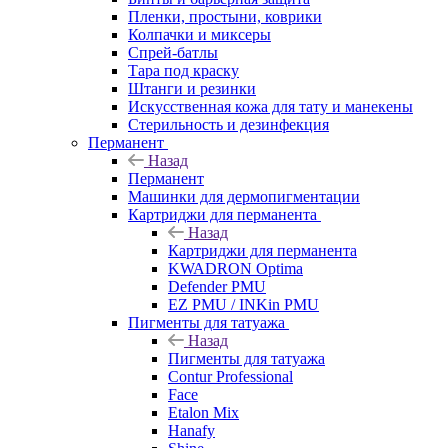
Пленки, простыни, коврики
Колпачки и миксеры
Спрей-батлы
Тара под краску
Штанги и резинки
Искусственная кожа для тату и манекены
Стерильность и дезинфекция
Перманент
Назад
Перманент
Машинки для дермопигментации
Картриджи для перманента
Назад
Картриджи для перманента
KWADRON Optima
Defender PMU
EZ PMU / INKin PMU
Пигменты для татуажа
Назад
Пигменты для татуажа
Contur Professional
Face
Etalon Mix
Hanafy