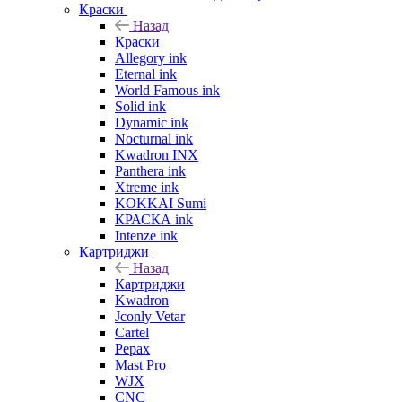
Краски
Назад
Краски
Allegory ink
Eternal ink
World Famous ink
Solid ink
Dynamic ink
Nocturnal ink
Kwadron INX
Panthera ink
Xtreme ink
KOKKAI Sumi
КРАСКА ink
Intenze ink
Картриджи
Назад
Картриджи
Kwadron
Jconly Vetar
Cartel
Pepax
Mast Pro
WJX
CNC