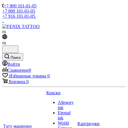
+7 800 101-01-05
+7 800 101-01-05
+7 916 101-01-05
ru
ru
Поиск
Войти
Сравнение
0
Избранные товары
0
Корзина
0
Краски
Allegory
ink
Eternal
ink
World
Картриджи
Тату машинки