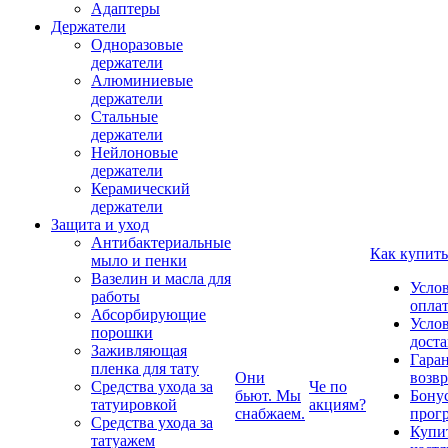
Адаптеры
Держатели
Одноразовые
держатели
Алюминиевые
держатели
Стальные
держатели
Нейлоновые
держатели
Керамический
держатели
Защита и уход
Антибактериальные
Как купить
мыло и пенки
Вазелин и масла для
Усло
работы
опла
Абсорбирующие
Усло
порошки
дост
Заживляющая
Гаран
пленка для тату
Они
возвр
Средства ухода за
Че по
бьют. Мы
Бону
татуировкой
акциям?
снабжаем.
прог
Средства ухода за
Купи
татуажем