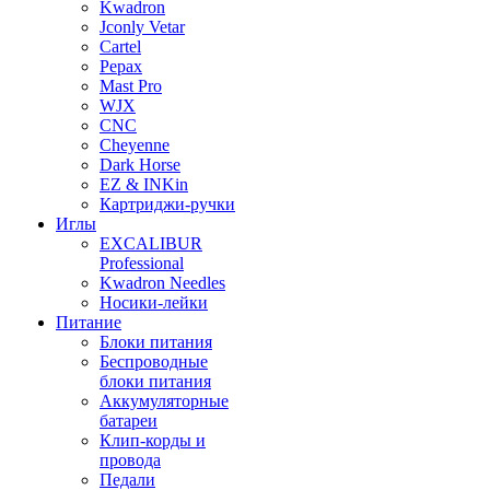
Kwadron
Jconly Vetar
Cartel
Pepax
Mast Pro
WJX
CNC
Cheyenne
Dark Horse
EZ & INKin
Картриджи-ручки
Иглы
EXCALIBUR
Professional
Kwadron Needles
Носики-лейки
Питание
Блоки питания
Беспроводные
блоки питания
Аккумуляторные
батареи
Клип-корды и
провода
Педали