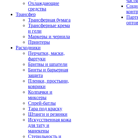
част
Охлаждающие
Соци
средства
конт
Трансфер
Парт
Трансферная бумага
опто
Трансферные крема
и гели
Маркеры и чернила
Принтеры
Расходники
Перчатки, маски,
фартуки
Бритвы и шпатели
Бинты и барьерная
защита
Пленки, простыни,
коврики
Колпачки и
миксеры
Спрей-батлы
Тара под краску
Штанги и резинки
Искусственная кожа
для тату и
манекены
Стерильность и