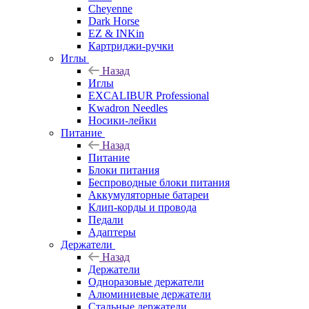
Cheyenne
Dark Horse
EZ & INKin
Картриджи-ручки
Иглы
Назад
Иглы
EXCALIBUR Professional
Kwadron Needles
Носики-лейки
Питание
Назад
Питание
Блоки питания
Беспроводные блоки питания
Аккумуляторные батареи
Клип-корды и провода
Педали
Адаптеры
Держатели
Назад
Держатели
Одноразовые держатели
Алюминиевые держатели
Стальные держатели