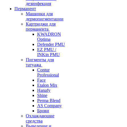
дезинфекция
Перманент
Машинки для
дермопигментации
Картриджи для
перманента
KWADRON
Optima
Defender PMU
EZ PMU /
INKin PMU
Пигменты для
татуажа
Contur
Professional
Face
Etalon Mix
Hanafy
Shine
Perma Blend
AS Company
Брови
Охлаждающие
средства
Выведение и