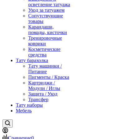
осветление татуажа
Уход за татуажем
Сопутствующие
товары
Карандаши,
помады, кисточки
Тренировочные
коврики
Косметические
средства
Тату барахолка
Тату машинки /
Питание
Пигменты / Краска
Картриджи /
Модули / Иглы
Защита / Уход
Трансфер
Тату наборы
Мебель
Сравнение
0