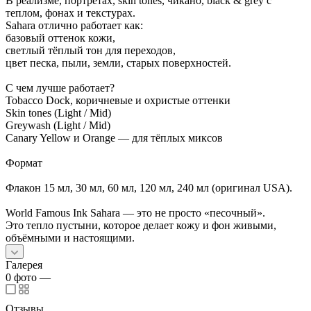
В реализме, портретах, skin tones, чикано, black & grey с
теплом, фонах и текстурах.
Sahara отлично работает как:
базовый оттенок кожи,
светлый тёплый тон для переходов,
цвет песка, пыли, земли, старых поверхностей.
С чем лучше работает?
Tobacco Dock, коричневые и охристые оттенки
Skin tones (Light / Mid)
Greywash (Light / Mid)
Canary Yellow и Orange — для тёплых миксов
Формат
Флакон 15 мл, 30 мл, 60 мл, 120 мл, 240 мл (оригинал USA).
World Famous Ink Sahara — это не просто «песочный».
Это тепло пустыни, которое делает кожу и фон живыми,
объёмными и настоящими.
Галерея
0
фото
—
Отзывы