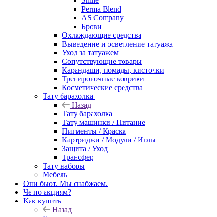
Shine
Perma Blend
AS Company
Брови
Охлаждающие средства
Выведение и осветление татуажа
Уход за татуажем
Сопутствующие товары
Карандаши, помады, кисточки
Тренировочные коврики
Косметические средства
Тату барахолка
Назад
Тату барахолка
Тату машинки / Питание
Пигменты / Краска
Картриджи / Модули / Иглы
Защита / Уход
Трансфер
Тату наборы
Мебель
Они бьют. Мы снабжаем.
Че по акциям?
Как купить
Назад