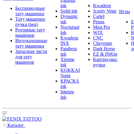
Famous
ink
Kwadron
Беспроводные
Solid ink
Jconly Vetar
Иглы
тату машинки
Dynamic
Cartel
Тату машинки
ink
Pepax
ручка (pen)
Nocturnal
Mast Pro
P
Роторные тату
ink
WJX
K
машинки
Kwadron
CNC
N
Индукционные
INX
Cheyenne
Н
тату машинки
Panthera
Dark Horse
л
Запасные части
ink
EZ & INKin
для тату
Xtreme
Картриджи-
машинок
ink
ручки
KOKKAI
Sumi
КРАСКА
ink
Intenze
ink
Каталог