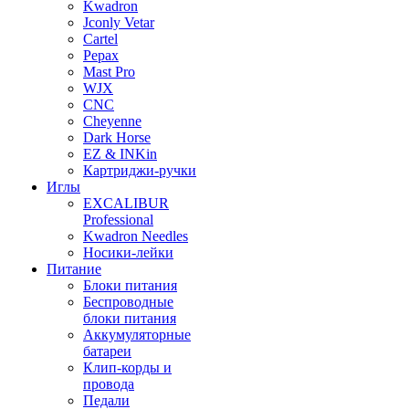
Kwadron
Jconly Vetar
Cartel
Pepax
Mast Pro
WJX
CNC
Cheyenne
Dark Horse
EZ & INKin
Картриджи-ручки
Иглы
EXCALIBUR
Professional
Kwadron Needles
Носики-лейки
Питание
Блоки питания
Беспроводные
блоки питания
Аккумуляторные
батареи
Клип-корды и
провода
Педали