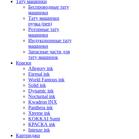
Тату машинки
Беспроводные тату
машинки
Тату машинки
ручка (pen)
Роторные тату
машинки
Индукционные тату
машинки
Запасные части для
тату машинок
Краски
Allegory ink
Eternal ink
World Famous ink
Solid ink
Dynamic ink
Nocturnal ink
Kwadron INX
Panthera ink
Xtreme ink
KOKKAI Sumi
КРАСКА ink
Intenze ink
Картриджи