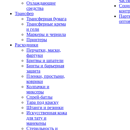
част
Охлаждающие
Соци
средства
конт
Трансфер
Парт
Трансферная бумага
опто
Трансферные крема
и гели
Маркеры и чернила
Принтеры
Расходники
Перчатки, маски,
фартуки
Бритвы и шпатели
Бинты и барьерная
защита
Пленки, простыни,
коврики
Колпачки и
миксеры
Спрей-батлы
Тара под краску
Штанги и резинки
Искусственная кожа
для тату и
манекены
Стерильность и