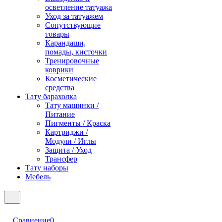
осветление татуажа
Уход за татуажем
Сопутствующие
товары
Карандаши,
помады, кисточки
Тренировочные
коврики
Косметические
средства
Тату барахолка
Тату машинки /
Питание
Пигменты / Краска
Картриджи /
Модули / Иглы
Защита / Уход
Трансфер
Тату наборы
Мебель
Сравнение
0