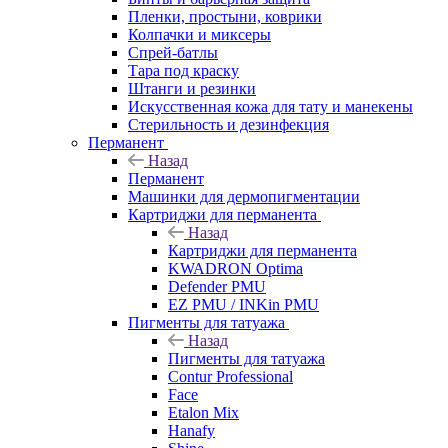
Пленки, простыни, коврики
Колпачки и миксеры
Спрей-батлы
Тара под краску
Штанги и резинки
Искусственная кожа для тату и манекены
Стерильность и дезинфекция
Перманент
Назад
Перманент
Машинки для дермопигментации
Картриджи для перманента
Назад
Картриджи для перманента
KWADRON Optima
Defender PMU
EZ PMU / INKin PMU
Пигменты для татуажа
Назад
Пигменты для татуажа
Contur Professional
Face
Etalon Mix
Hanafy