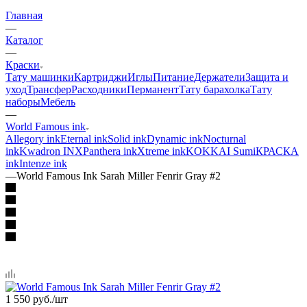
Главная
—
Каталог
—
Краски
Тату машинки
Картриджи
Иглы
Питание
Держатели
Защита и
уход
Трансфер
Расходники
Перманент
Тату барахолка
Тату
наборы
Мебель
—
World Famous ink
Allegory ink
Eternal ink
Solid ink
Dynamic ink
Nocturnal
ink
Kwadron INX
Panthera ink
Xtreme ink
KOKKAI Sumi
КРАСКА
ink
Intenze ink
—
World Famous Ink Sarah Miller Fenrir Gray #2
1 550
руб.
/шт