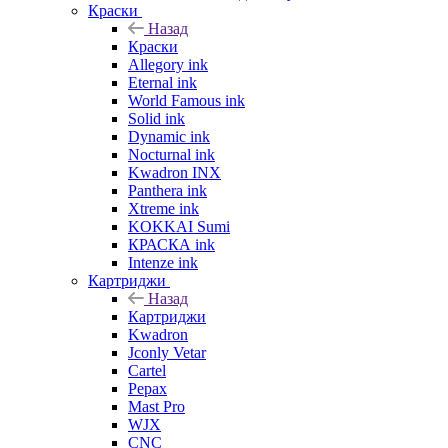
Краски
Назад
Краски
Allegory ink
Eternal ink
World Famous ink
Solid ink
Dynamic ink
Nocturnal ink
Kwadron INX
Panthera ink
Xtreme ink
KOKKAI Sumi
КРАСКА ink
Intenze ink
Картриджи
Назад
Картриджи
Kwadron
Jconly Vetar
Cartel
Pepax
Mast Pro
WJX
CNC