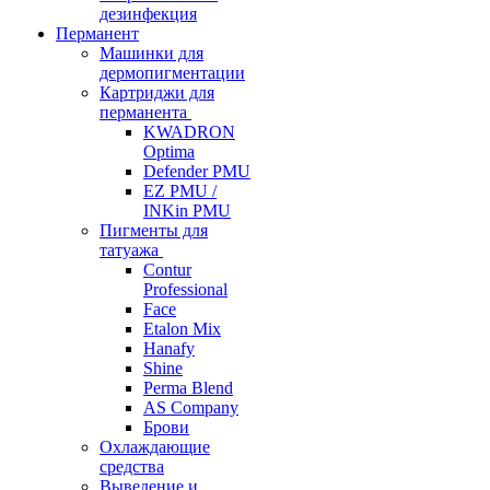
дезинфекция
Перманент
Машинки для
дермопигментации
Картриджи для
перманента
KWADRON
Optima
Defender PMU
EZ PMU /
INKin PMU
Пигменты для
татуажа
Contur
Professional
Face
Etalon Mix
Hanafy
Shine
Perma Blend
AS Company
Брови
Охлаждающие
средства
Выведение и