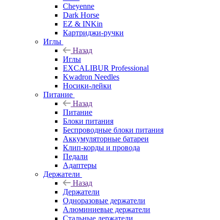
Cheyenne
Dark Horse
EZ & INKin
Картриджи-ручки
Иглы
Назад
Иглы
EXCALIBUR Professional
Kwadron Needles
Носики-лейки
Питание
Назад
Питание
Блоки питания
Беспроводные блоки питания
Аккумуляторные батареи
Клип-корды и провода
Педали
Адаптеры
Держатели
Назад
Держатели
Одноразовые держатели
Алюминиевые держатели
Стальные держатели