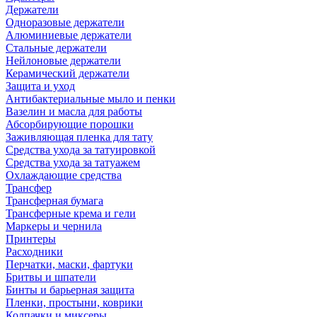
Держатели
Одноразовые держатели
Алюминиевые держатели
Стальные держатели
Нейлоновые держатели
Керамический держатели
Защита и уход
Антибактериальные мыло и пенки
Вазелин и масла для работы
Абсорбирующие порошки
Заживляющая пленка для тату
Средства ухода за татуировкой
Средства ухода за татуажем
Охлаждающие средства
Трансфер
Трансферная бумага
Трансферные крема и гели
Маркеры и чернила
Принтеры
Расходники
Перчатки, маски, фартуки
Бритвы и шпатели
Бинты и барьерная защита
Пленки, простыни, коврики
Колпачки и миксеры