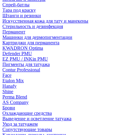
Спрей-батлы
Тара под краску
Штанги и резинки
Искусственная кожа для тату и манекены
Стерильность и дезинфекция
Перманент
Машинки для дермопигментации
Картриджи для перманента
KWADRON Optima
Defender PMU
EZ PMU / INKin PMU
Пигменты для татуажа
Contur Professional
Face
Etalon Mix
Hanafy
Shine
Perma Blend
AS Company
Брови
Охлаждающие средства
Выведение и осветление татуажа
Уход за татуажем
Сопутствующие товары
Карандаши, помады, кисточки