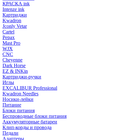
КРАСКА ink
Intenze ink
Картриджи
Kwadron
Jconly Vetar
Cartel
Pepax
Mast Pro
WJX
CNC
Cheyenne
Dark Horse
EZ & INKin
Картриджи-ручки
Иглы
EXCALIBUR Professional
Kwadron Needles
Носики-лейки
Питание
Блоки питания
Беспроводные блоки питания
Аккумуляторные батареи
Клип-корды и провода
Педали
Адаптеры