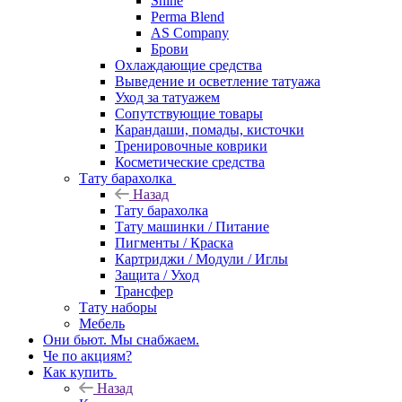
Shine
Perma Blend
AS Company
Брови
Охлаждающие средства
Выведение и осветление татуажа
Уход за татуажем
Сопутствующие товары
Карандаши, помады, кисточки
Тренировочные коврики
Косметические средства
Тату барахолка
Назад
Тату барахолка
Тату машинки / Питание
Пигменты / Краска
Картриджи / Модули / Иглы
Защита / Уход
Трансфер
Тату наборы
Мебель
Они бьют. Мы снабжаем.
Че по акциям?
Как купить
Назад