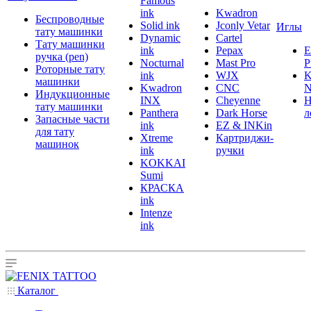
Famous
ink
Kwadron
Беспроводные
Solid ink
Jconly Vetar
Иглы
тату машинки
Dynamic
Cartel
Тату машинки
ink
Pepax
ручка (pen)
Nocturnal
Mast Pro
P
Роторные тату
ink
WJX
K
машинки
Kwadron
CNC
N
Индукционные
INX
Cheyenne
Н
тату машинки
Panthera
Dark Horse
л
Запасные части
ink
EZ & INKin
для тату
Xtreme
Картриджи-
машинок
ink
ручки
KOKKAI
Sumi
КРАСКА
ink
Intenze
ink
Каталог