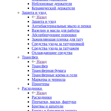
Нейлоновые держатели
Керамический держатели
Защита и уход
Назад
Защита и уход
Антибактериальные мыло и пенки
Вазелин и масла для работы
Абсорбирующие порошки
Заживляющая пленка для тату
Средства ухода за татуировкой
Средства ухода за татуажем
Охлаждающие средства
Трансфер
Назад
Трансфер
Трансферная бумага
Трансферные крема и гели
Маркеры и чернила
Принтеры
Расходники
Назад
Расходники
Перчатки, маски, фартуки
Бритвы и шпатели
Бинты и барьерная защита