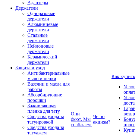
Адаптеры
Держатели
Одноразовые
держатели
Алюминиевые
держатели
Стальные
держатели
Нейлоновые
держатели
Керамический
держатели
Защита и уход
Антибактериальные
Как купить
мыло и пенки
Вазелин и масла для
Усло
работы
опла
Абсорбирующие
Усло
порошки
дост
Заживляющая
Гаран
пленка для тату
Они
возвр
Средства ухода за
Че по
бьют. Мы
Бону
татуировкой
акциям?
снабжаем.
прог
Средства ухода за
Купи
татуажем