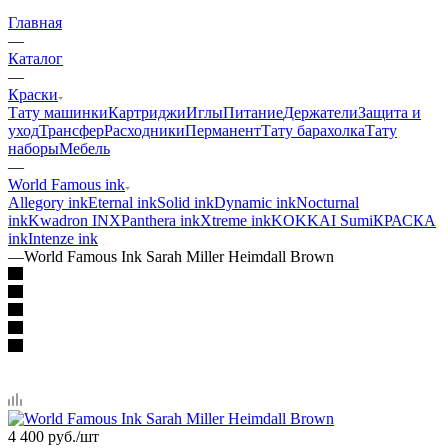
Главная
—
Каталог
—
Краски
Тату машинки
Картриджи
Иглы
Питание
Держатели
Защита и
уход
Трансфер
Расходники
Перманент
Тату барахолка
Тату
наборы
Мебель
—
World Famous ink
Allegory ink
Eternal ink
Solid ink
Dynamic ink
Nocturnal
ink
Kwadron INX
Panthera ink
Xtreme ink
KOKKAI Sumi
КРАСКА
ink
Intenze ink
—
World Famous Ink Sarah Miller Heimdall Brown
4 400
руб.
/шт