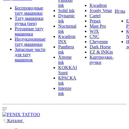
Famous
ink
Kwadron
Беспроводные
Solid ink
Jconly Vetar
Иглы
тату машинки
Dynamic
Cartel
Тату машинки
ink
Pepax
ручка (pen)
Nocturnal
Mast Pro
P
Роторные тату
ink
WJX
K
машинки
Kwadron
CNC
N
Индукционные
INX
Cheyenne
Н
тату машинки
Panthera
Dark Horse
л
Запасные части
ink
EZ & INKin
для тату
Xtreme
Картриджи-
машинок
ink
ручки
KOKKAI
Sumi
КРАСКА
ink
Intenze
ink
Каталог