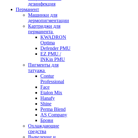
дезинфекция
Перманент
Машинки для
дермопигментации
Картриджи для
перманента
KWADRON
Optima
Defender PMU
EZ PMU /
INKin PMU
Пигменты для
татуажа
Contur
Professional
Face
Etalon Mix
Hanafy
Shine
Perma Blend
AS Company
Брови
Охлаждающие
средства
Выведение и