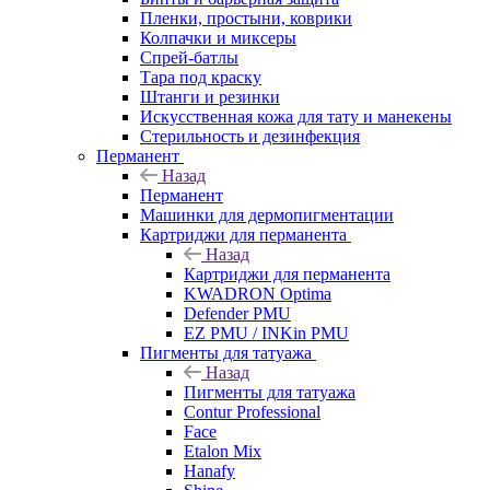
Пленки, простыни, коврики
Колпачки и миксеры
Спрей-батлы
Тара под краску
Штанги и резинки
Искусственная кожа для тату и манекены
Стерильность и дезинфекция
Перманент
Назад
Перманент
Машинки для дермопигментации
Картриджи для перманента
Назад
Картриджи для перманента
KWADRON Optima
Defender PMU
EZ PMU / INKin PMU
Пигменты для татуажа
Назад
Пигменты для татуажа
Contur Professional
Face
Etalon Mix
Hanafy