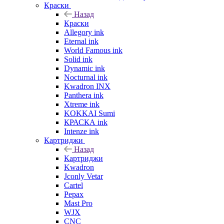
Краски
Назад
Краски
Allegory ink
Eternal ink
World Famous ink
Solid ink
Dynamic ink
Nocturnal ink
Kwadron INX
Panthera ink
Xtreme ink
KOKKAI Sumi
КРАСКА ink
Intenze ink
Картриджи
Назад
Картриджи
Kwadron
Jconly Vetar
Cartel
Pepax
Mast Pro
WJX
CNC