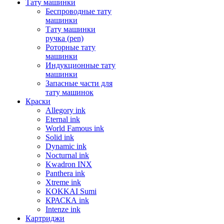
Тату машинки
Беспроводные тату
машинки
Тату машинки
ручка (pen)
Роторные тату
машинки
Индукционные тату
машинки
Запасные части для
тату машинок
Краски
Allegory ink
Eternal ink
World Famous ink
Solid ink
Dynamic ink
Nocturnal ink
Kwadron INX
Panthera ink
Xtreme ink
KOKKAI Sumi
КРАСКА ink
Intenze ink
Картриджи