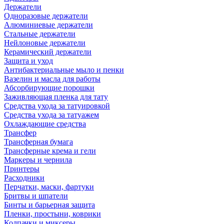
Держатели
Одноразовые держатели
Алюминиевые держатели
Стальные держатели
Нейлоновые держатели
Керамический держатели
Защита и уход
Антибактериальные мыло и пенки
Вазелин и масла для работы
Абсорбирующие порошки
Заживляющая пленка для тату
Средства ухода за татуировкой
Средства ухода за татуажем
Охлаждающие средства
Трансфер
Трансферная бумага
Трансферные крема и гели
Маркеры и чернила
Принтеры
Расходники
Перчатки, маски, фартуки
Бритвы и шпатели
Бинты и барьерная защита
Пленки, простыни, коврики
Колпачки и миксеры