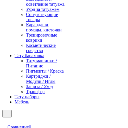
осветление татуажа
Уход за татуажем
Сопутствующие
товары
Карандаши,
помады, кисточки
Тренировочные
коврики
Косметические
средства
Тату барахолка
Тату машинки /
Питание
Пигменты / Краска
Картриджи /
Модули / Иглы
Защита / Уход
Трансфер
Тату наборы
Мебель
Сравнение
0