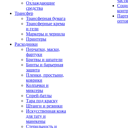
част
Охлаждающие
Соци
средства
конт
Трансфер
Парт
Трансферная бумага
опто
Трансферные крема
и гели
Маркеры и чернила
Принтеры
Расходники
Перчатки, маски,
фартуки
Бритвы и шпатели
Бинты и барьерная
защита
Пленки, простыни,
коврики
Колпачки и
миксеры
Спрей-батлы
Тара под краску
Штанги и резинки
Искусственная кожа
для тату и
манекены
Стерильность и