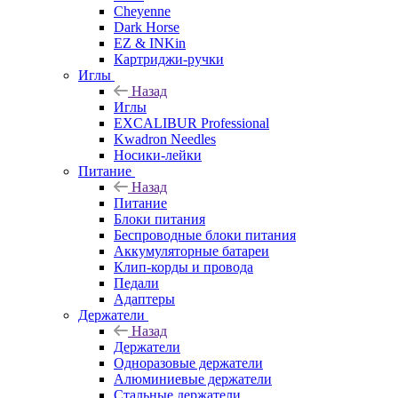
Cheyenne
Dark Horse
EZ & INKin
Картриджи-ручки
Иглы
Назад
Иглы
EXCALIBUR Professional
Kwadron Needles
Носики-лейки
Питание
Назад
Питание
Блоки питания
Беспроводные блоки питания
Аккумуляторные батареи
Клип-корды и провода
Педали
Адаптеры
Держатели
Назад
Держатели
Одноразовые держатели
Алюминиевые держатели
Стальные держатели