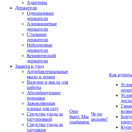
Адаптеры
Держатели
Одноразовые
держатели
Алюминиевые
держатели
Стальные
держатели
Нейлоновые
держатели
Керамический
держатели
Защита и уход
Антибактериальные
Как купить
мыло и пенки
Вазелин и масла для
Усло
работы
опла
Абсорбирующие
Усло
порошки
дост
Заживляющая
Гаран
пленка для тату
Они
возвр
Средства ухода за
Че по
бьют. Мы
Бону
татуировкой
акциям?
снабжаем.
прог
Средства ухода за
Купи
татуажем