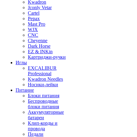
Kwadron
Jconly Vetar
Cartel
Pepax
Mast Pro
WJX
CNC
Cheyenne
Dark Horse
EZ & INKin
Картриджи-ручки
Иглы
EXCALIBUR
Professional
Kwadron Needles
Носики-лейки
Питание
Блоки питания
Беспроводные
блоки питания
Аккумуляторные
батареи
Клип-корды и
провода
Педали