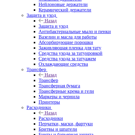
Нейлоновые держатели
Керамический держатели
Защита и уход
Назад
Защита и уход
Антибактериальные мыло и пенки
Вазелин и масла для работы
Абсорбирующие порошки
Заживляющая пленка для тату
Средства ухода за татуировкой
Средства ухода за татуажем
Охлаждающие средства
Трансфер
Назад
Трансфер
Трансферная бумага
Трансферные крема и гели
Маркеры и чернила
Принтеры
Расходники
Назад
Расходники
Перчатки, маски, фартуки
Бритвы и шпатели
Бинты и барьерная защита