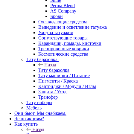
Shine
Perma Blend
AS Company
Брови
Охлаждающие средства
Выведение и осветление татуажа
Уход за татуажем
Сопутствующие товары
Карандаши, помады, кисточки
Тренировочные коврики
Косметические средства
Тату барахолка
Назад
Тату барахолка
Тату машинки / Питание
Пигменты / Краска
Картриджи / Модули / Иглы
Защита / Уход
Трансфер
Тату наборы
Мебель
Они бьют. Мы снабжаем.
Че по акциям?
Как купить
Назад