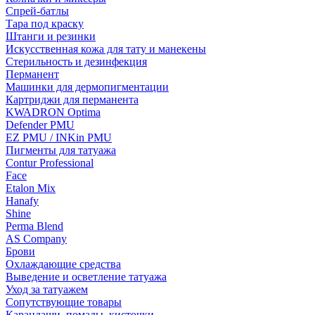
Спрей-батлы
Тара под краску
Штанги и резинки
Искусственная кожа для тату и манекены
Стерильность и дезинфекция
Перманент
Машинки для дермопигментации
Картриджи для перманента
KWADRON Optima
Defender PMU
EZ PMU / INKin PMU
Пигменты для татуажа
Contur Professional
Face
Etalon Mix
Hanafy
Shine
Perma Blend
AS Company
Брови
Охлаждающие средства
Выведение и осветление татуажа
Уход за татуажем
Сопутствующие товары
Карандаши, помады, кисточки