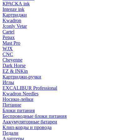
КРАСКА ink
Intenze ink
Картриджи
Kwadron
Jconly Vetar
Cartel
Pepax
Mast Pro
WJX
CNC
Cheyenne
Dark Horse
EZ & INKin
Картриджи-ручки
Иглы
EXCALIBUR Professional
Kwadron Needles
Носики-лейки
Питание
Блоки питания
Беспроводные блоки питания
Аккумуляторные батареи
Клип-корды и провода
Педали
Адаптеры