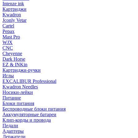
Intenze ink
Картриджи
Kwadron
Jconly Vetar
Cartel
Pepax
Mast Pro
WJX
CNC
Cheyenne
Dark Horse
EZ & INKin
Картриджи-ручки
Иглы
EXCALIBUR Professional
Kwadron Needles
Носики-лейки
Питание
Блоки питания
Беспроводные блоки питания
Аккумуляторные батареи
Клип-корды и провода
Педали
Адаптеры
Держатели