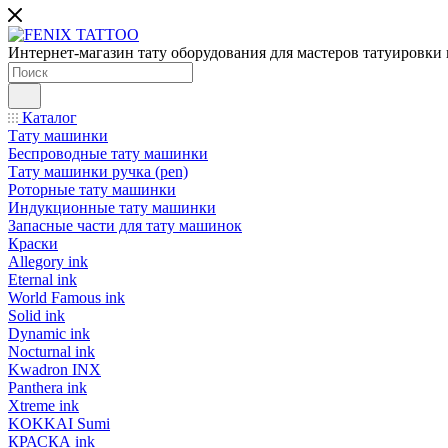
Интернет-магазин тату оборудования для мастеров татуировки 
Каталог
Тату машинки
Беспроводные тату машинки
Тату машинки ручка (pen)
Роторные тату машинки
Индукционные тату машинки
Запасные части для тату машинок
Краски
Allegory ink
Eternal ink
World Famous ink
Solid ink
Dynamic ink
Nocturnal ink
Kwadron INX
Panthera ink
Xtreme ink
KOKKAI Sumi
КРАСКА ink