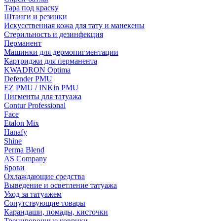
Тара под краску
Штанги и резинки
Искусственная кожа для тату и манекены
Стерильность и дезинфекция
Перманент
Машинки для дермопигментации
Картриджи для перманента
KWADRON Optima
Defender PMU
EZ PMU / INKin PMU
Пигменты для татуажа
Contur Professional
Face
Etalon Mix
Hanafy
Shine
Perma Blend
AS Company
Брови
Охлаждающие средства
Выведение и осветление татуажа
Уход за татуажем
Сопутствующие товары
Карандаши, помады, кисточки
Тренировочные коврики