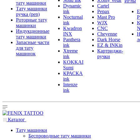
Solid ink
Jconly Vetar
Иглы
тату машинки
Dynamic
Cartel
Тату машинки
ink
Pepax
ручка (pen)
Nocturnal
Mast Pro
P
Роторные тату
ink
WJX
K
машинки
Kwadron
CNC
N
Индукционные
INX
Cheyenne
Н
тату машинки
Panthera
Dark Horse
л
Запасные части
ink
EZ & INKin
для тату
Xtreme
Картриджи-
машинок
ink
ручки
KOKKAI
Sumi
КРАСКА
ink
Intenze
ink
Каталог
Тату машинки
Беспроводные тату машинки