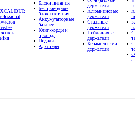
Одноразовые
В
Блоки питания
держатели
р
Беспроводные
EXCALIBUR
Алюминиевые
А
блоки питания
rofessional
держатели
п
Аккумуляторные
wadron
Стальные
З
батареи
eedles
держатели
п
Клип-корды и
осики-
Нейлоновые
С
провода
ейки
держатели
т
Педали
Керамический
С
Адаптеры
держатели
т
О
с