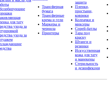
азелин и масла для
защита
аботы
Трансферная
Пленки,
бсорбирующие
бумага
простыни,
орошки
Трансферные
коврики
аживляющая
крема и гели
Колпачки и
ленка для тату
Маркеры и
миксеры
редства ухода за
чернила
Спрей-батлы
атуировкой
Принтеры
Тара под
редства ухода за
краску
атуажем
Штанги и
хлаждающие
резинки
редства
Искусственная
кожа для тату
и манекены
Стерильность
и дезинфекция