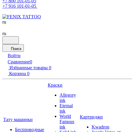
+7 800 101-01-05
+7 916 101-01-05
ru
ru
Поиск
Войти
Сравнение
0
Избранные товары
0
Корзина
0
Краски
Allegory
ink
Eternal
ink
World
Картриджи
Тату машинки
Famous
ink
Kwadron
Беспроводные