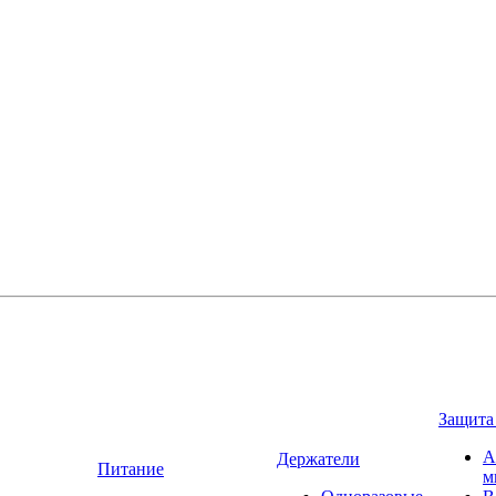
Защита
А
Держатели
Питание
м