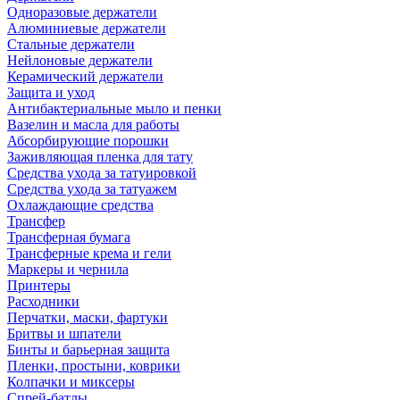
Одноразовые держатели
Алюминиевые держатели
Стальные держатели
Нейлоновые держатели
Керамический держатели
Защита и уход
Антибактериальные мыло и пенки
Вазелин и масла для работы
Абсорбирующие порошки
Заживляющая пленка для тату
Средства ухода за татуировкой
Средства ухода за татуажем
Охлаждающие средства
Трансфер
Трансферная бумага
Трансферные крема и гели
Маркеры и чернила
Принтеры
Расходники
Перчатки, маски, фартуки
Бритвы и шпатели
Бинты и барьерная защита
Пленки, простыни, коврики
Колпачки и миксеры
Спрей-батлы