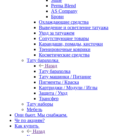
Shine
Perma Blend
AS Company
Брови
Охлаждающие средства
Выведение и осветление татуажа
Уход за татуажем
Сопутствующие товары
Карандаши, помады, кисточки
Тренировочные коврики
Косметические средства
Тату барахолка
Назад
Тату барахолка
Тату машинки / Питание
Пигменты / Краска
Картриджи / Модули / Иглы
Защита / Уход
Трансфер
Тату наборы
Мебель
Они бьют. Мы снабжаем.
Че по акциям?
Как купить
Назад