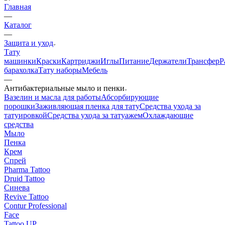
Главная
—
Каталог
—
Защита и уход
Тату
машинки
Краски
Картриджи
Иглы
Питание
Держатели
Трансфер
Р
барахолка
Тату наборы
Мебель
—
Антибактериальные мыло и пенки
Вазелин и масла для работы
Абсорбирующие
порошки
Заживляющая пленка для тату
Средства ухода за
татуировкой
Средства ухода за татуажем
Охлаждающие
средства
Мыло
Пенка
Крем
Спрей
Pharma Tattoo
Druid Tattoo
Синева
Revive Tattoo
Contur Professional
Face
Tattoo UP