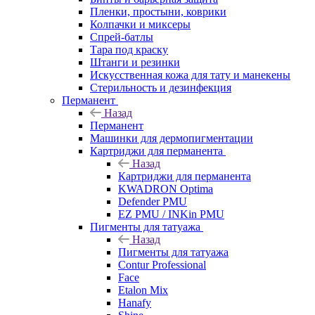
Пленки, простыни, коврики
Колпачки и миксеры
Спрей-батлы
Тара под краску
Штанги и резинки
Искусственная кожа для тату и манекены
Стерильность и дезинфекция
Перманент
Назад
Перманент
Машинки для дермопигментации
Картриджи для перманента
Назад
Картриджи для перманента
KWADRON Optima
Defender PMU
EZ PMU / INKin PMU
Пигменты для татуажа
Назад
Пигменты для татуажа
Contur Professional
Face
Etalon Mix
Hanafy