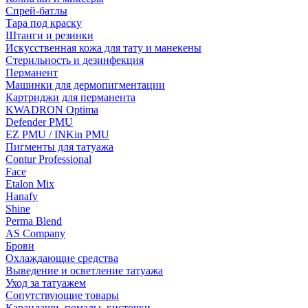
Спрей-батлы
Тара под краску
Штанги и резинки
Искусственная кожа для тату и манекены
Стерильность и дезинфекция
Перманент
Машинки для дермопигментации
Картриджи для перманента
KWADRON Optima
Defender PMU
EZ PMU / INKin PMU
Пигменты для татуажа
Contur Professional
Face
Etalon Mix
Hanafy
Shine
Perma Blend
AS Company
Брови
Охлаждающие средства
Выведение и осветление татуажа
Уход за татуажем
Сопутствующие товары
Карандаши, помады, кисточки