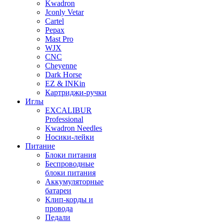
Kwadron
Jconly Vetar
Cartel
Pepax
Mast Pro
WJX
CNC
Cheyenne
Dark Horse
EZ & INKin
Картриджи-ручки
Иглы
EXCALIBUR
Professional
Kwadron Needles
Носики-лейки
Питание
Блоки питания
Беспроводные
блоки питания
Аккумуляторные
батареи
Клип-корды и
провода
Педали