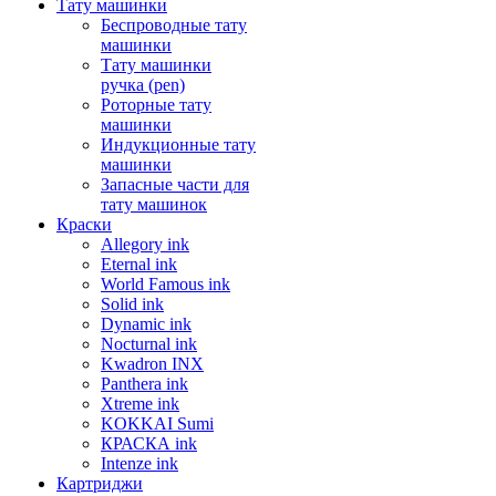
Тату машинки
Беспроводные тату
машинки
Тату машинки
ручка (pen)
Роторные тату
машинки
Индукционные тату
машинки
Запасные части для
тату машинок
Краски
Allegory ink
Eternal ink
World Famous ink
Solid ink
Dynamic ink
Nocturnal ink
Kwadron INX
Panthera ink
Xtreme ink
KOKKAI Sumi
КРАСКА ink
Intenze ink
Картриджи