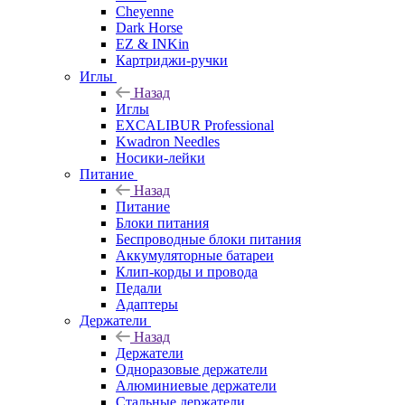
Cheyenne
Dark Horse
EZ & INKin
Картриджи-ручки
Иглы
Назад
Иглы
EXCALIBUR Professional
Kwadron Needles
Носики-лейки
Питание
Назад
Питание
Блоки питания
Беспроводные блоки питания
Аккумуляторные батареи
Клип-корды и провода
Педали
Адаптеры
Держатели
Назад
Держатели
Одноразовые держатели
Алюминиевые держатели
Стальные держатели