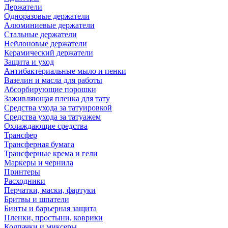
Держатели
Одноразовые держатели
Алюминиевые держатели
Стальные держатели
Нейлоновые держатели
Керамический держатели
Защита и уход
Антибактериальные мыло и пенки
Вазелин и масла для работы
Абсорбирующие порошки
Заживляющая пленка для тату
Средства ухода за татуировкой
Средства ухода за татуажем
Охлаждающие средства
Трансфер
Трансферная бумага
Трансферные крема и гели
Маркеры и чернила
Принтеры
Расходники
Перчатки, маски, фартуки
Бритвы и шпатели
Бинты и барьерная защита
Пленки, простыни, коврики
Колпачки и миксеры