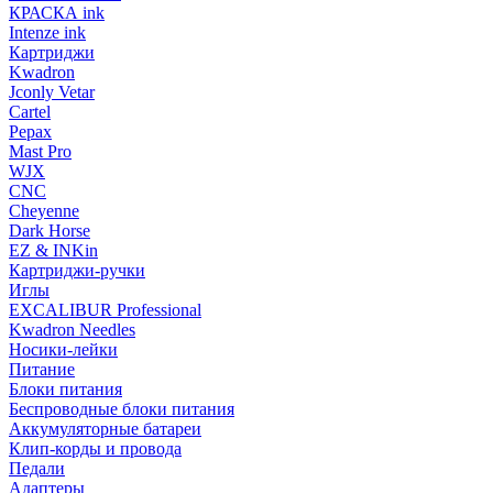
КРАСКА ink
Intenze ink
Картриджи
Kwadron
Jconly Vetar
Cartel
Pepax
Mast Pro
WJX
CNC
Cheyenne
Dark Horse
EZ & INKin
Картриджи-ручки
Иглы
EXCALIBUR Professional
Kwadron Needles
Носики-лейки
Питание
Блоки питания
Беспроводные блоки питания
Аккумуляторные батареи
Клип-корды и провода
Педали
Адаптеры