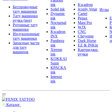
Famous
ink
Kwadron
Беспроводные
Solid ink
Jconly Vetar
Иглы
тату машинки
Dynamic
Cartel
Тату машинки
ink
Pepax
ручка (pen)
Nocturnal
Mast Pro
P
Роторные тату
ink
WJX
K
машинки
Kwadron
CNC
N
Индукционные
INX
Cheyenne
Н
тату машинки
Panthera
Dark Horse
л
Запасные части
ink
EZ & INKin
для тату
Xtreme
Картриджи-
машинок
ink
ручки
KOKKAI
Sumi
КРАСКА
ink
Intenze
ink
Каталог