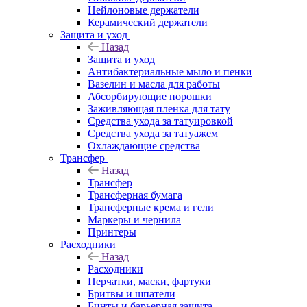
Нейлоновые держатели
Керамический держатели
Защита и уход
Назад
Защита и уход
Антибактериальные мыло и пенки
Вазелин и масла для работы
Абсорбирующие порошки
Заживляющая пленка для тату
Средства ухода за татуировкой
Средства ухода за татуажем
Охлаждающие средства
Трансфер
Назад
Трансфер
Трансферная бумага
Трансферные крема и гели
Маркеры и чернила
Принтеры
Расходники
Назад
Расходники
Перчатки, маски, фартуки
Бритвы и шпатели
Бинты и барьерная защита