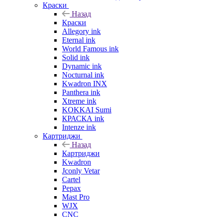
Краски
Назад
Краски
Allegory ink
Eternal ink
World Famous ink
Solid ink
Dynamic ink
Nocturnal ink
Kwadron INX
Panthera ink
Xtreme ink
KOKKAI Sumi
КРАСКА ink
Intenze ink
Картриджи
Назад
Картриджи
Kwadron
Jconly Vetar
Cartel
Pepax
Mast Pro
WJX
CNC