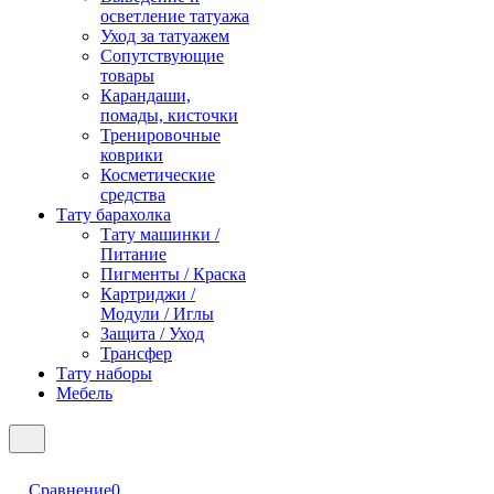
осветление татуажа
Уход за татуажем
Сопутствующие
товары
Карандаши,
помады, кисточки
Тренировочные
коврики
Косметические
средства
Тату барахолка
Тату машинки /
Питание
Пигменты / Краска
Картриджи /
Модули / Иглы
Защита / Уход
Трансфер
Тату наборы
Мебель
Сравнение
0