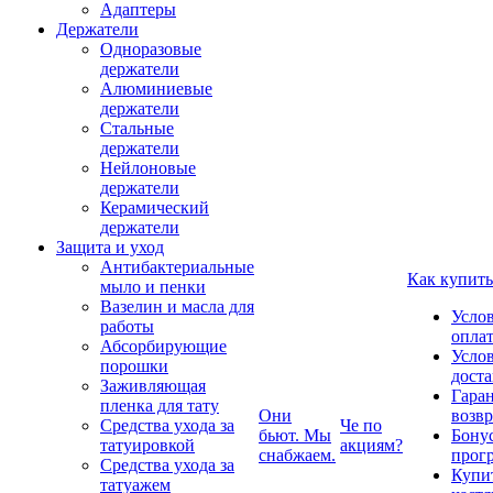
Адаптеры
Держатели
Одноразовые
держатели
Алюминиевые
держатели
Стальные
держатели
Нейлоновые
держатели
Керамический
держатели
Защита и уход
Антибактериальные
Как купить
мыло и пенки
Вазелин и масла для
Усло
работы
опла
Абсорбирующие
Усло
порошки
дост
Заживляющая
Гаран
пленка для тату
Они
возвр
Средства ухода за
Че по
бьют. Мы
Бону
татуировкой
акциям?
снабжаем.
прог
Средства ухода за
Купи
татуажем