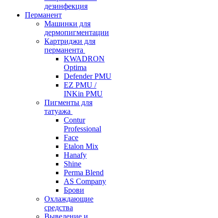
дезинфекция
Перманент
Машинки для
дермопигментации
Картриджи для
перманента
KWADRON
Optima
Defender PMU
EZ PMU /
INKin PMU
Пигменты для
татуажа
Contur
Professional
Face
Etalon Mix
Hanafy
Shine
Perma Blend
AS Company
Брови
Охлаждающие
средства
Выведение и