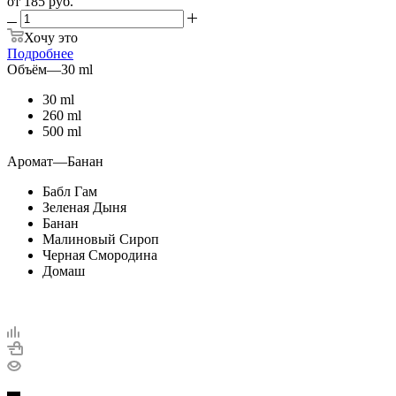
от
185 руб.
Хочу это
Подробнее
Объём
—
30 ml
30 ml
260 ml
500 ml
Аромат
—
Банан
Бабл Гам
Зеленая Дыня
Банан
Малиновый Сироп
Черная Смородина
Домаш