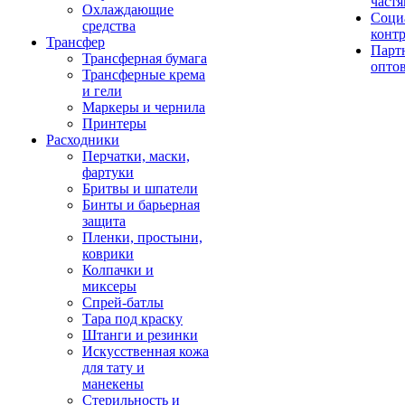
част
Охлаждающие
Соци
средства
конт
Трансфер
Парт
Трансферная бумага
опто
Трансферные крема
и гели
Маркеры и чернила
Принтеры
Расходники
Перчатки, маски,
фартуки
Бритвы и шпатели
Бинты и барьерная
защита
Пленки, простыни,
коврики
Колпачки и
миксеры
Спрей-батлы
Тара под краску
Штанги и резинки
Искусственная кожа
для тату и
манекены
Стерильность и