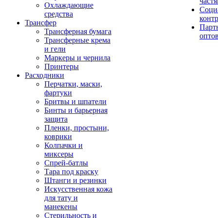
част
Охлаждающие
Соци
средства
конт
Трансфер
Парт
Трансферная бумага
опто
Трансферные крема
и гели
Маркеры и чернила
Принтеры
Расходники
Перчатки, маски,
фартуки
Бритвы и шпатели
Бинты и барьерная
защита
Пленки, простыни,
коврики
Колпачки и
миксеры
Спрей-батлы
Тара под краску
Штанги и резинки
Искусственная кожа
для тату и
манекены
Стерильность и