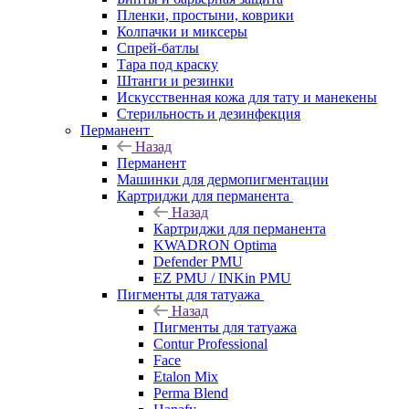
Пленки, простыни, коврики
Колпачки и миксеры
Спрей-батлы
Тара под краску
Штанги и резинки
Искусственная кожа для тату и манекены
Стерильность и дезинфекция
Перманент
Назад
Перманент
Машинки для дермопигментации
Картриджи для перманента
Назад
Картриджи для перманента
KWADRON Optima
Defender PMU
EZ PMU / INKin PMU
Пигменты для татуажа
Назад
Пигменты для татуажа
Contur Professional
Face
Etalon Mix
Perma Blend