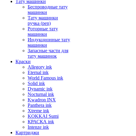
Тату машинки
Беспроводные тату
машинки
Тату машинки
ручка (pen)
Роторные тату
машинки
Индукционные тату
машинки
Запасные части для
тату машинок
Краски
Allegory ink
Eternal ink
World Famous ink
Solid ink
Dynamic ink
Nocturnal ink
Kwadron INX
Panthera ink
Xtreme ink
KOKKAI Sumi
КРАСКА ink
Intenze ink
Картриджи