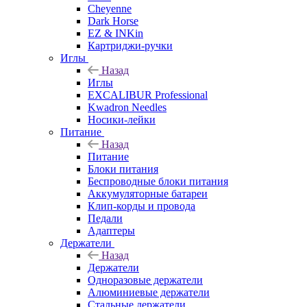
Cheyenne
Dark Horse
EZ & INKin
Картриджи-ручки
Иглы
Назад
Иглы
EXCALIBUR Professional
Kwadron Needles
Носики-лейки
Питание
Назад
Питание
Блоки питания
Беспроводные блоки питания
Аккумуляторные батареи
Клип-корды и провода
Педали
Адаптеры
Держатели
Назад
Держатели
Одноразовые держатели
Алюминиевые держатели
Стальные держатели