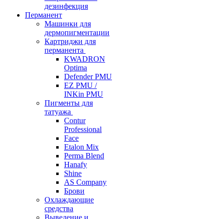
дезинфекция
Перманент
Машинки для
дермопигментации
Картриджи для
перманента
KWADRON
Optima
Defender PMU
EZ PMU /
INKin PMU
Пигменты для
татуажа
Contur
Professional
Face
Etalon Mix
Perma Blend
Hanafy
Shine
AS Company
Брови
Охлаждающие
средства
Выведение и