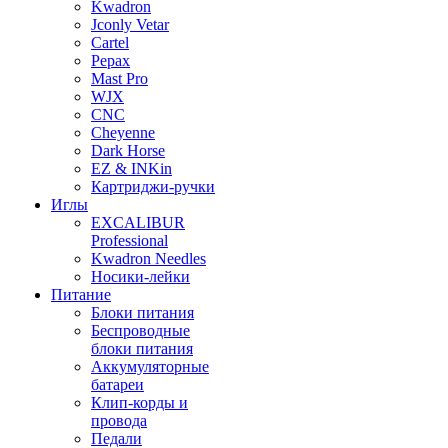
Kwadron
Jconly Vetar
Cartel
Pepax
Mast Pro
WJX
CNC
Cheyenne
Dark Horse
EZ & INKin
Картриджи-ручки
Иглы
EXCALIBUR
Professional
Kwadron Needles
Носики-лейки
Питание
Блоки питания
Беспроводные
блоки питания
Аккумуляторные
батареи
Клип-корды и
провода
Педали