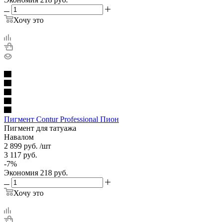
Хочу это
Пигмент Contur Professional Пион
Пигмент для татуажа
Навалом
2 899
руб.
/шт
3 117
руб.
-
7
%
Экономия
218
руб.
Хочу это