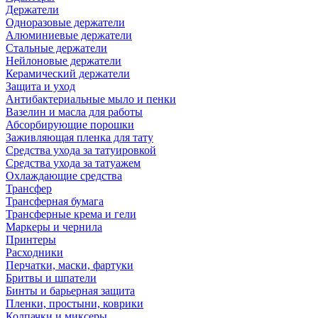
Держатели
Одноразовые держатели
Алюминиевые держатели
Стальные держатели
Нейлоновые держатели
Керамический держатели
Защита и уход
Антибактериальные мыло и пенки
Вазелин и масла для работы
Абсорбирующие порошки
Заживляющая пленка для тату
Средства ухода за татуировкой
Средства ухода за татуажем
Охлаждающие средства
Трансфер
Трансферная бумага
Трансферные крема и гели
Маркеры и чернила
Принтеры
Расходники
Перчатки, маски, фартуки
Бритвы и шпатели
Бинты и барьерная защита
Пленки, простыни, коврики
Колпачки и миксеры