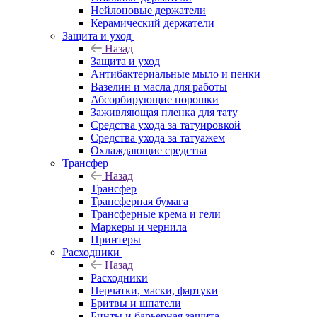
Нейлоновые держатели
Керамический держатели
Защита и уход
Назад
Защита и уход
Антибактериальные мыло и пенки
Вазелин и масла для работы
Абсорбирующие порошки
Заживляющая пленка для тату
Средства ухода за татуировкой
Средства ухода за татуажем
Охлаждающие средства
Трансфер
Назад
Трансфер
Трансферная бумага
Трансферные крема и гели
Маркеры и чернила
Принтеры
Расходники
Назад
Расходники
Перчатки, маски, фартуки
Бритвы и шпатели
Бинты и барьерная защита