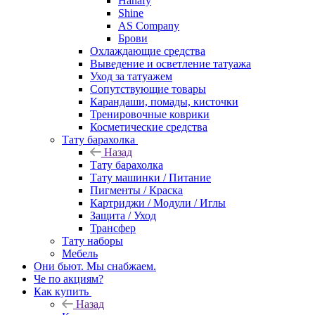
Hanafy
Shine
AS Company
Брови
Охлаждающие средства
Выведение и осветление татуажа
Уход за татуажем
Сопутствующие товары
Карандаши, помады, кисточки
Тренировочные коврики
Косметические средства
Тату барахолка
Назад
Тату барахолка
Тату машинки / Питание
Пигменты / Краска
Картриджи / Модули / Иглы
Защита / Уход
Трансфер
Тату наборы
Мебель
Они бьют. Мы снабжаем.
Че по акциям?
Как купить
Назад