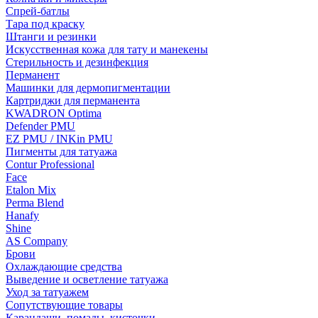
Спрей-батлы
Тара под краску
Штанги и резинки
Искусственная кожа для тату и манекены
Стерильность и дезинфекция
Перманент
Машинки для дермопигментации
Картриджи для перманента
KWADRON Optima
Defender PMU
EZ PMU / INKin PMU
Пигменты для татуажа
Contur Professional
Face
Etalon Mix
Perma Blend
Hanafy
Shine
AS Company
Брови
Охлаждающие средства
Выведение и осветление татуажа
Уход за татуажем
Сопутствующие товары
Карандаши, помады, кисточки