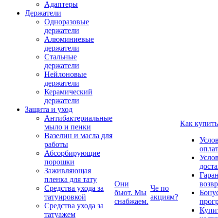
Адаптеры
Держатели
Одноразовые
держатели
Алюминиевые
держатели
Стальные
держатели
Нейлоновые
держатели
Керамический
держатели
Защита и уход
Антибактериальные
Как купить
мыло и пенки
Вазелин и масла для
Усло
работы
опла
Абсорбирующие
Усло
порошки
дост
Заживляющая
Гаран
пленка для тату
Они
возвр
Средства ухода за
Че по
бьют. Мы
Бону
татуировкой
акциям?
снабжаем.
прог
Средства ухода за
Купи
татуажем