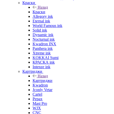
Краски
Назад
Краски
Allegory ink
Eternal ink
World Famous ink
Solid ink
Dynamic ink
Nocturnal ink
Kwadron INX
Panthera ink
Xtreme ink
KOKKAI Sumi
КРАСКА ink
Intenze ink
Картриджи
Назад
Картриджи
Kwadron
Jconly Vetar
Cartel
Pepax
Mast Pro
WJX
CNC