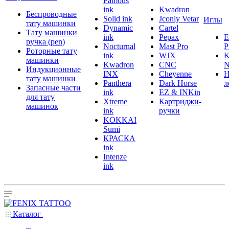
Famous
ink
Kwadron
Беспроводные
Solid ink
Jconly Vetar
Иглы
тату машинки
Dynamic
Cartel
Тату машинки
ink
Pepax
ручка (pen)
Nocturnal
Mast Pro
P
Роторные тату
ink
WJX
K
машинки
Kwadron
CNC
N
Индукционные
INX
Cheyenne
Н
тату машинки
Panthera
Dark Horse
л
Запасные части
ink
EZ & INKin
для тату
Xtreme
Картриджи-
машинок
ink
ручки
KOKKAI
Sumi
КРАСКА
ink
Intenze
ink
Каталог