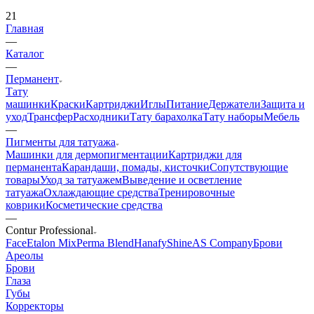
21
Главная
—
Каталог
—
Перманент
Тату
машинки
Краски
Картриджи
Иглы
Питание
Держатели
Защита и
уход
Трансфер
Расходники
Тату барахолка
Тату наборы
Мебель
—
Пигменты для татуажа
Машинки для дермопигментации
Картриджи для
перманента
Карандаши, помады, кисточки
Сопутствующие
товары
Уход за татуажем
Выведение и осветление
татуажа
Охлаждающие средства
Тренировочные
коврики
Косметические средства
—
Contur Professional
Face
Etalon Mix
Perma Blend
Hanafy
Shine
AS Company
Брови
Ареолы
Брови
Глаза
Губы
Корректоры