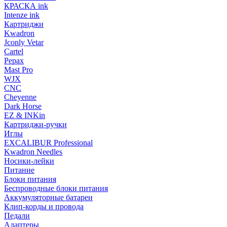
КРАСКА ink
Intenze ink
Картриджи
Kwadron
Jconly Vetar
Cartel
Pepax
Mast Pro
WJX
CNC
Cheyenne
Dark Horse
EZ & INKin
Картриджи-ручки
Иглы
EXCALIBUR Professional
Kwadron Needles
Носики-лейки
Питание
Блоки питания
Беспроводные блоки питания
Аккумуляторные батареи
Клип-корды и провода
Педали
Адаптеры