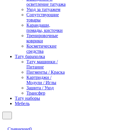
осветление татуажа
Уход за татуажем
Сопутствующие
товары
Карандаши,
помады, кисточки
Тренировочные
коврики
Косметические
средства
Тату барахолка
Тату машинки /
Питание
Пигменты / Краска
Картриджи /
Модули / Иглы
Защита / Уход
Трансфер
Тату наборы
Мебель
Сравнение
0