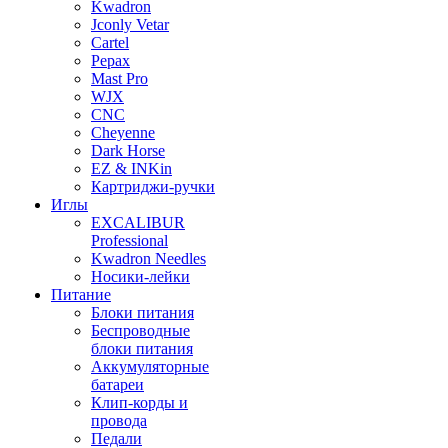
Kwadron
Jconly Vetar
Cartel
Pepax
Mast Pro
WJX
CNC
Cheyenne
Dark Horse
EZ & INKin
Картриджи-ручки
Иглы
EXCALIBUR
Professional
Kwadron Needles
Носики-лейки
Питание
Блоки питания
Беспроводные
блоки питания
Аккумуляторные
батареи
Клип-корды и
провода
Педали