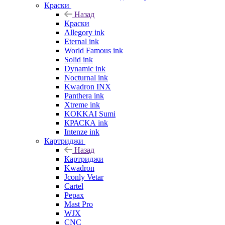
Краски
Назад
Краски
Allegory ink
Eternal ink
World Famous ink
Solid ink
Dynamic ink
Nocturnal ink
Kwadron INX
Panthera ink
Xtreme ink
KOKKAI Sumi
КРАСКА ink
Intenze ink
Картриджи
Назад
Картриджи
Kwadron
Jconly Vetar
Cartel
Pepax
Mast Pro
WJX
CNC