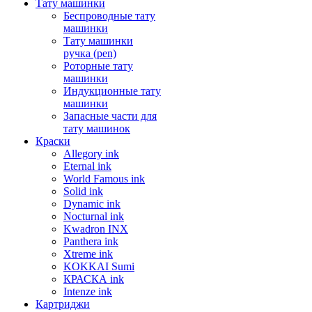
Тату машинки
Беспроводные тату
машинки
Тату машинки
ручка (pen)
Роторные тату
машинки
Индукционные тату
машинки
Запасные части для
тату машинок
Краски
Allegory ink
Eternal ink
World Famous ink
Solid ink
Dynamic ink
Nocturnal ink
Kwadron INX
Panthera ink
Xtreme ink
KOKKAI Sumi
КРАСКА ink
Intenze ink
Картриджи