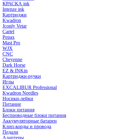
КРАСКА ink
Intenze ink
Картриджи
Kwadron
Jconly Vetar
Cartel
Pepax
Mast Pro
WJX
CNC
Cheyenne
Dark Horse
EZ & INKin
Картриджи-ручки
Иглы
EXCALIBUR Professional
Kwadron Needles
Носики-лейки
Питание
Блоки питания
Беспроводные блоки питания
Аккумуляторные батареи
Клип-корды и провода
Педали
Адаптеры