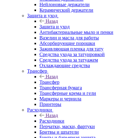
Нейлоновые держатели
Керамический держатели
Защита и уход
Назад
Защита и уход
Антибактериальные мыло и пенки
Вазелин и масла для работы
Абсорбирующие порошки
Заживляющая пленка для тату
Средства ухода за татуировкой
Средства ухода за татуажем
Охлаждающие средства
Трансфер
Назад
Трансфер
Трансферная бумага
Трансферные крема и гели
Маркеры и чернила
Принтеры
Расходники
Назад
Расходники
Перчатки, маски, фартуки
Бритвы и шпатели
Бинты и барьерная защита