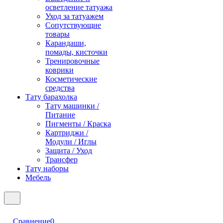
осветление татуажа
Уход за татуажем
Сопутствующие
товары
Карандаши,
помады, кисточки
Тренировочные
коврики
Косметические
средства
Тату барахолка
Тату машинки /
Питание
Пигменты / Краска
Картриджи /
Модули / Иглы
Защита / Уход
Трансфер
Тату наборы
Мебель
Сравнение
0