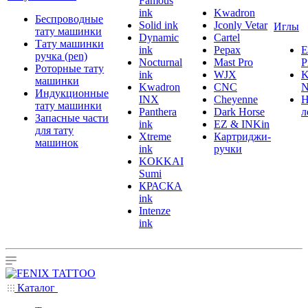
Famous
ink
Kwadron
Беспроводные
Solid ink
Jconly Vetar
Иглы
тату машинки
Dynamic
Cartel
Тату машинки
ink
Pepax
ручка (pen)
Nocturnal
Mast Pro
P
Роторные тату
ink
WJX
K
машинки
Kwadron
CNC
N
Индукционные
INX
Cheyenne
Н
тату машинки
Panthera
Dark Horse
л
Запасные части
ink
EZ & INKin
для тату
Xtreme
Картриджи-
машинок
ink
ручки
KOKKAI
Sumi
КРАСКА
ink
Intenze
ink
Каталог