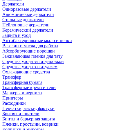
Держатели
Одноразовые держатели
Алюминиевые держатели
Стальные держатели
Нейлоновые держатели
Керамический держатели
Защита и уход
Антибактериальные мыло и пенки
Вазелин и масла для работы
Абсорбирующие порошки
Заживляющая пленка для тату
Средства ухода за татуировкой
Средства ухода за татуажем
Охлаждающие средства
Трансфер
Трансферная бумага
Трансферные крема и гели
Маркеры и чернила
Принтеры
Расходники
Перчатки, маски, фартуки
Бритвы и шпатели
Бинты и барьерная защита
Пленки, простыни, коврики
Колпачки и миксеры