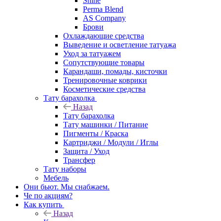
Shine
Perma Blend
AS Company
Брови
Охлаждающие средства
Выведение и осветление татуажа
Уход за татуажем
Сопутствующие товары
Карандаши, помады, кисточки
Тренировочные коврики
Косметические средства
Тату барахолка
Назад
Тату барахолка
Тату машинки / Питание
Пигменты / Краска
Картриджи / Модули / Иглы
Защита / Уход
Трансфер
Тату наборы
Мебель
Они бьют. Мы снабжаем.
Че по акциям?
Как купить
Назад