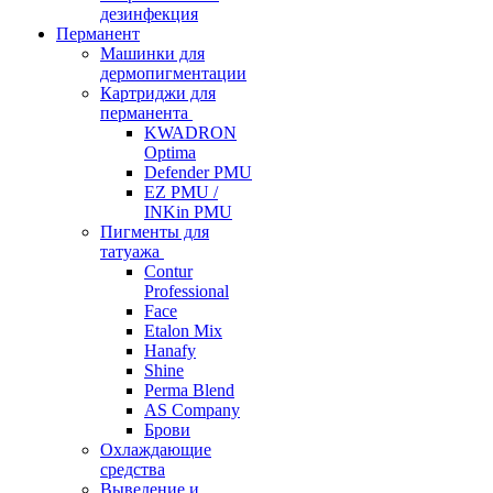
дезинфекция
Перманент
Машинки для
дермопигментации
Картриджи для
перманента
KWADRON
Optima
Defender PMU
EZ PMU /
INKin PMU
Пигменты для
татуажа
Contur
Professional
Face
Etalon Mix
Hanafy
Shine
Perma Blend
AS Company
Брови
Охлаждающие
средства
Выведение и