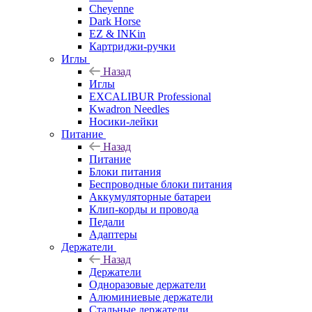
Cheyenne
Dark Horse
EZ & INKin
Картриджи-ручки
Иглы
Назад
Иглы
EXCALIBUR Professional
Kwadron Needles
Носики-лейки
Питание
Назад
Питание
Блоки питания
Беспроводные блоки питания
Аккумуляторные батареи
Клип-корды и провода
Педали
Адаптеры
Держатели
Назад
Держатели
Одноразовые держатели
Алюминиевые держатели
Стальные держатели