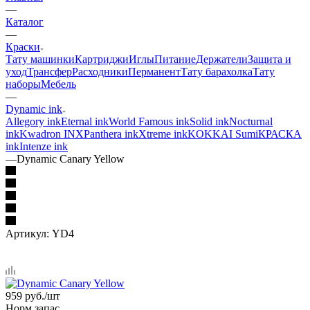
—
Каталог
—
Краски
Тату машинки
Картриджи
Иглы
Питание
Держатели
Защита и
уход
Трансфер
Расходники
Перманент
Тату барахолка
Тату
наборы
Мебель
—
Dynamic ink
Allegory ink
Eternal ink
World Famous ink
Solid ink
Nocturnal
ink
Kwadron INX
Panthera ink
Xtreme ink
KOKKAI Sumi
КРАСКА
ink
Intenze ink
—
Dynamic Canary Yellow
Артикул:
YD4
959
руб.
/шт
Норм запас