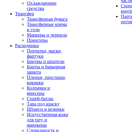
част
Охлаждающие
Соци
средства
конт
Трансфер
Парт
Трансферная бумага
опто
Трансферные крема
и гели
Маркеры и чернила
Принтеры
Расходники
Перчатки, маски,
фартуки
Бритвы и шпатели
Бинты и барьерная
защита
Пленки, простыни,
коврики
Колпачки и
миксеры
Спрей-батлы
Тара под краску
Штанги и резинки
Искусственная кожа
для тату и
манекены
Стерильность и