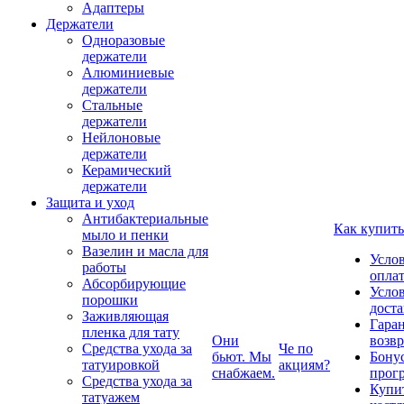
Адаптеры
Держатели
Одноразовые
держатели
Алюминиевые
держатели
Стальные
держатели
Нейлоновые
держатели
Керамический
держатели
Защита и уход
Антибактериальные
Как купить
мыло и пенки
Вазелин и масла для
Усло
работы
опла
Абсорбирующие
Усло
порошки
дост
Заживляющая
Гаран
пленка для тату
Они
возвр
Средства ухода за
Че по
бьют. Мы
Бону
татуировкой
акциям?
снабжаем.
прог
Средства ухода за
Купи
татуажем