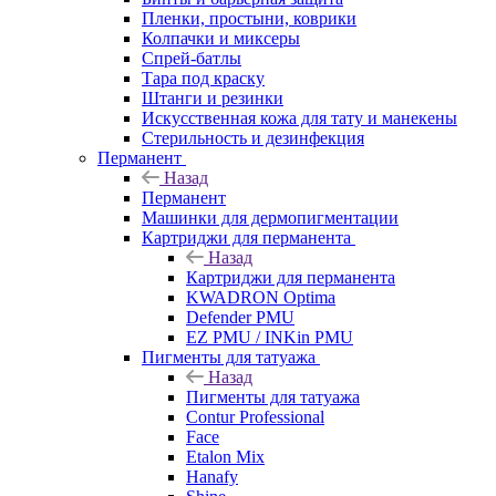
Пленки, простыни, коврики
Колпачки и миксеры
Спрей-батлы
Тара под краску
Штанги и резинки
Искусственная кожа для тату и манекены
Стерильность и дезинфекция
Перманент
Назад
Перманент
Машинки для дермопигментации
Картриджи для перманента
Назад
Картриджи для перманента
KWADRON Optima
Defender PMU
EZ PMU / INKin PMU
Пигменты для татуажа
Назад
Пигменты для татуажа
Contur Professional
Face
Etalon Mix
Hanafy