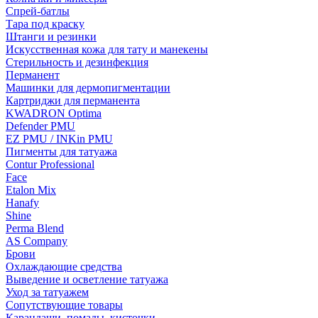
Спрей-батлы
Тара под краску
Штанги и резинки
Искусственная кожа для тату и манекены
Стерильность и дезинфекция
Перманент
Машинки для дермопигментации
Картриджи для перманента
KWADRON Optima
Defender PMU
EZ PMU / INKin PMU
Пигменты для татуажа
Contur Professional
Face
Etalon Mix
Hanafy
Shine
Perma Blend
AS Company
Брови
Охлаждающие средства
Выведение и осветление татуажа
Уход за татуажем
Сопутствующие товары
Карандаши, помады, кисточки