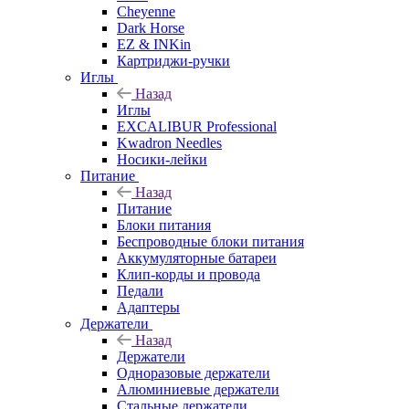
Cheyenne
Dark Horse
EZ & INKin
Картриджи-ручки
Иглы
Назад
Иглы
EXCALIBUR Professional
Kwadron Needles
Носики-лейки
Питание
Назад
Питание
Блоки питания
Беспроводные блоки питания
Аккумуляторные батареи
Клип-корды и провода
Педали
Адаптеры
Держатели
Назад
Держатели
Одноразовые держатели
Алюминиевые держатели
Стальные держатели