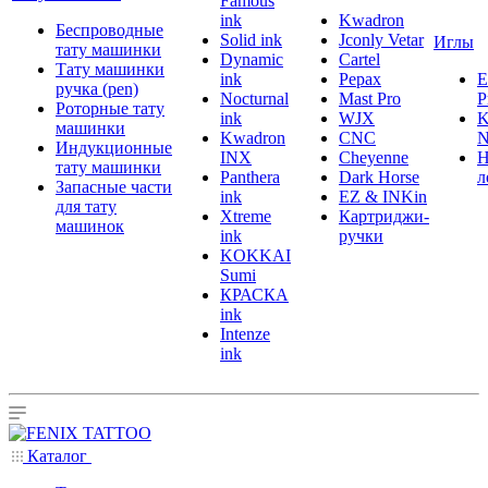
Famous
ink
Kwadron
Беспроводные
Solid ink
Jconly Vetar
Иглы
тату машинки
Dynamic
Cartel
Тату машинки
ink
Pepax
ручка (pen)
Nocturnal
Mast Pro
P
Роторные тату
ink
WJX
K
машинки
Kwadron
CNC
N
Индукционные
INX
Cheyenne
Н
тату машинки
Panthera
Dark Horse
л
Запасные части
ink
EZ & INKin
для тату
Xtreme
Картриджи-
машинок
ink
ручки
KOKKAI
Sumi
КРАСКА
ink
Intenze
ink
Каталог