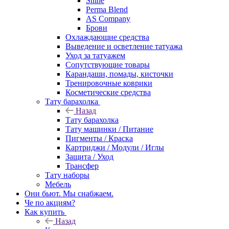
Shine
Perma Blend
AS Company
Брови
Охлаждающие средства
Выведение и осветление татуажа
Уход за татуажем
Сопутствующие товары
Карандаши, помады, кисточки
Тренировочные коврики
Косметические средства
Тату барахолка
Назад
Тату барахолка
Тату машинки / Питание
Пигменты / Краска
Картриджи / Модули / Иглы
Защита / Уход
Трансфер
Тату наборы
Мебель
Они бьют. Мы снабжаем.
Че по акциям?
Как купить
Назад