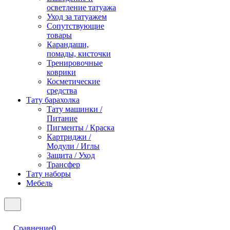
осветление татуажа
Уход за татуажем
Сопутствующие
товары
Карандаши,
помады, кисточки
Тренировочные
коврики
Косметические
средства
Тату барахолка
Тату машинки /
Питание
Пигменты / Краска
Картриджи /
Модули / Иглы
Защита / Уход
Трансфер
Тату наборы
Мебель
Сравнение
0