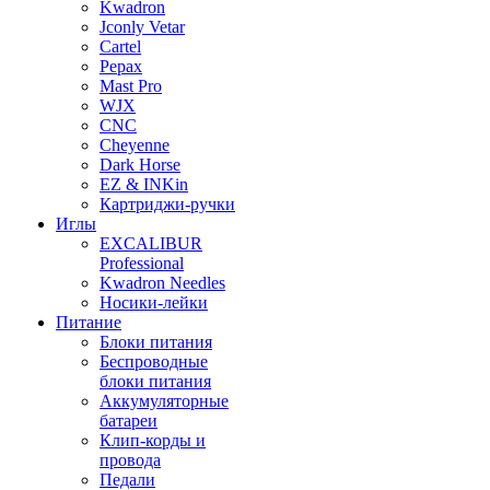
Kwadron
Jconly Vetar
Cartel
Pepax
Mast Pro
WJX
CNC
Cheyenne
Dark Horse
EZ & INKin
Картриджи-ручки
Иглы
EXCALIBUR
Professional
Kwadron Needles
Носики-лейки
Питание
Блоки питания
Беспроводные
блоки питания
Аккумуляторные
батареи
Клип-корды и
провода
Педали