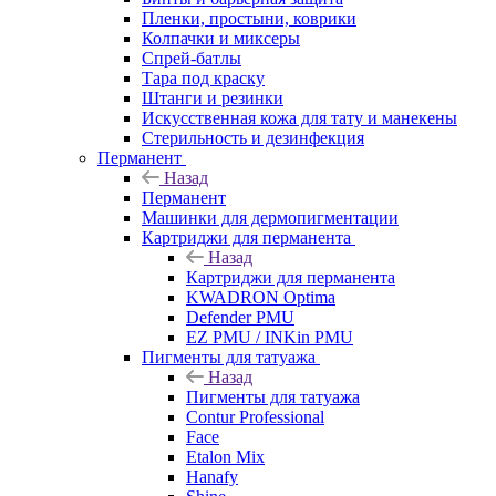
Пленки, простыни, коврики
Колпачки и миксеры
Спрей-батлы
Тара под краску
Штанги и резинки
Искусственная кожа для тату и манекены
Стерильность и дезинфекция
Перманент
Назад
Перманент
Машинки для дермопигментации
Картриджи для перманента
Назад
Картриджи для перманента
KWADRON Optima
Defender PMU
EZ PMU / INKin PMU
Пигменты для татуажа
Назад
Пигменты для татуажа
Contur Professional
Face
Etalon Mix
Hanafy