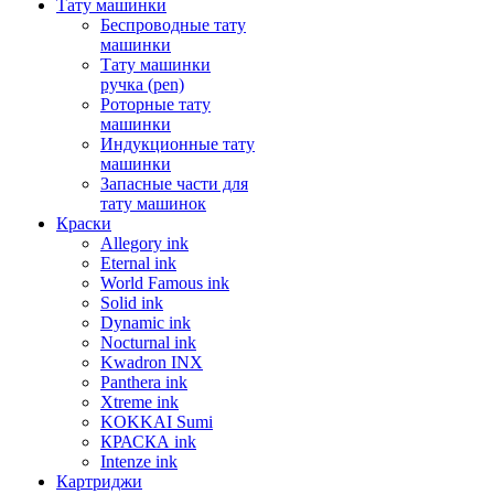
Тату машинки
Беспроводные тату
машинки
Тату машинки
ручка (pen)
Роторные тату
машинки
Индукционные тату
машинки
Запасные части для
тату машинок
Краски
Allegory ink
Eternal ink
World Famous ink
Solid ink
Dynamic ink
Nocturnal ink
Kwadron INX
Panthera ink
Xtreme ink
KOKKAI Sumi
КРАСКА ink
Intenze ink
Картриджи