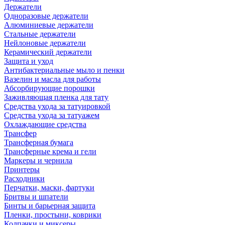
Держатели
Одноразовые держатели
Алюминиевые держатели
Стальные держатели
Нейлоновые держатели
Керамический держатели
Защита и уход
Антибактериальные мыло и пенки
Вазелин и масла для работы
Абсорбирующие порошки
Заживляющая пленка для тату
Средства ухода за татуировкой
Средства ухода за татуажем
Охлаждающие средства
Трансфер
Трансферная бумага
Трансферные крема и гели
Маркеры и чернила
Принтеры
Расходники
Перчатки, маски, фартуки
Бритвы и шпатели
Бинты и барьерная защита
Пленки, простыни, коврики
Колпачки и миксеры