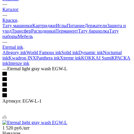
—
Каталог
—
Краски
Тату машинки
Картриджи
Иглы
Питание
Держатели
Защита и
уход
Трансфер
Расходники
Перманент
Тату барахолка
Тату
наборы
Мебель
—
Eternal ink
Allegory ink
World Famous ink
Solid ink
Dynamic ink
Nocturnal
ink
Kwadron INX
Panthera ink
Xtreme ink
KOKKAI Sumi
КРАСКА
ink
Intenze ink
—
Eternal light gray wash EGW-L
Артикул:
EGW-L-1
1 520
руб.
/шт
Навалом