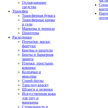
част
Охлаждающие
Соци
средства
конт
Трансфер
Парт
Трансферная бумага
опто
Трансферные крема
и гели
Маркеры и чернила
Принтеры
Расходники
Перчатки, маски,
фартуки
Бритвы и шпатели
Бинты и барьерная
защита
Пленки, простыни,
коврики
Колпачки и
миксеры
Спрей-батлы
Тара под краску
Штанги и резинки
Искусственная кожа
для тату и
манекены
Стерильность и