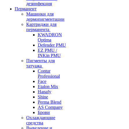
дезинфекция
Перманент
Машинки для
дермопигментации
Картриджи для
перманента
KWADRON
Optima
Defender PMU
EZ PMU /
INKin PMU
Пигменты для
татуажа
Contur
Professional
Face
Etalon Mix
Hanafy
Shine
Perma Blend
AS Company
Брови
Охлаждающие
средства
Выведение и