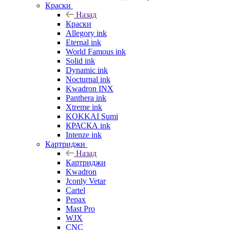
Краски
Назад
Краски
Allegory ink
Eternal ink
World Famous ink
Solid ink
Dynamic ink
Nocturnal ink
Kwadron INX
Panthera ink
Xtreme ink
KOKKAI Sumi
КРАСКА ink
Intenze ink
Картриджи
Назад
Картриджи
Kwadron
Jconly Vetar
Cartel
Pepax
Mast Pro
WJX
CNC