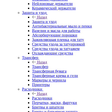
Нейлоновые держатели
Керамический держатели
Защита и уход
Назад
Защита и уход
Антибактериальные мыло и пенки
Вазелин и масла для работы
Абсорбирующие порошки
Заживляющая пленка для тату
Средства ухода за татуировкой
Средства ухода за татуажем
Охлаждающие средства
Трансфер
Назад
Трансфер
Трансферная бумага
Трансферные крема и гели
Маркеры и чернила
Принтеры
Расходники
Назад
Расходники
Перчатки, маски, фартуки
Бритвы и шпатели
Бинты и барьерная защита