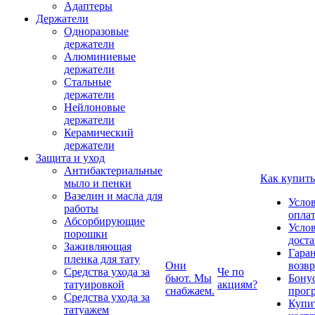
Адаптеры
Держатели
Одноразовые
держатели
Алюминиевые
держатели
Стальные
держатели
Нейлоновые
держатели
Керамический
держатели
Защита и уход
Антибактериальные
Как купить
мыло и пенки
Вазелин и масла для
Усло
работы
опла
Абсорбирующие
Усло
порошки
дост
Заживляющая
Гаран
пленка для тату
Они
возвр
Средства ухода за
Че по
бьют. Мы
Бону
татуировкой
акциям?
снабжаем.
прог
Средства ухода за
Купи
татуажем