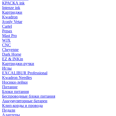
КРАСКА ink
Intenze ink
Картриджи
Kwadron
Jconly Vetar
Cartel
Pepax
Mast Pro
WJX
CNC
Cheyenne
Dark Horse
EZ & INKin
Картриджи-ручки
Иглы
EXCALIBUR Professional
Kwadron Needles
Носики-лейки
Питание
Блоки питания
Беспроводные блоки питания
Аккумуляторные батареи
Клип-корды и провода
Педали
Адаптеры