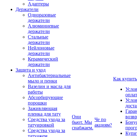
Адаптеры
Держатели
Одноразовые
держатели
Алюминиевые
держатели
Стальные
держатели
Нейлоновые
держатели
Керамический
держатели
Защита и уход
Антибактериальные
Как купить
мыло и пенки
Вазелин и масла для
Усло
работы
опла
Абсорбирующие
Усло
порошки
дост
Заживляющая
Гаран
пленка для тату
Они
возвр
Средства ухода за
Че по
бьют. Мы
Бону
татуировкой
акциям?
снабжаем.
прог
Средства ухода за
Купи
татуажем