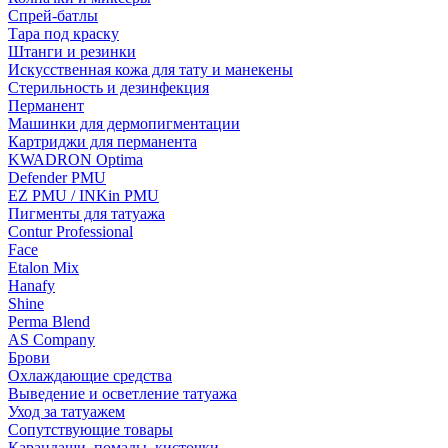
Спрей-батлы
Тара под краску
Штанги и резинки
Искусственная кожа для тату и манекены
Стерильность и дезинфекция
Перманент
Машинки для дермопигментации
Картриджи для перманента
KWADRON Optima
Defender PMU
EZ PMU / INKin PMU
Пигменты для татуажа
Contur Professional
Face
Etalon Mix
Hanafy
Shine
Perma Blend
AS Company
Брови
Охлаждающие средства
Выведение и осветление татуажа
Уход за татуажем
Сопутствующие товары
Карандаши, помады, кисточки