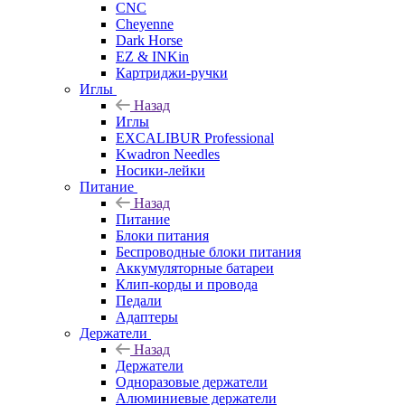
CNC
Cheyenne
Dark Horse
EZ & INKin
Картриджи-ручки
Иглы
Назад
Иглы
EXCALIBUR Professional
Kwadron Needles
Носики-лейки
Питание
Назад
Питание
Блоки питания
Беспроводные блоки питания
Аккумуляторные батареи
Клип-корды и провода
Педали
Адаптеры
Держатели
Назад
Держатели
Одноразовые держатели
Алюминиевые держатели