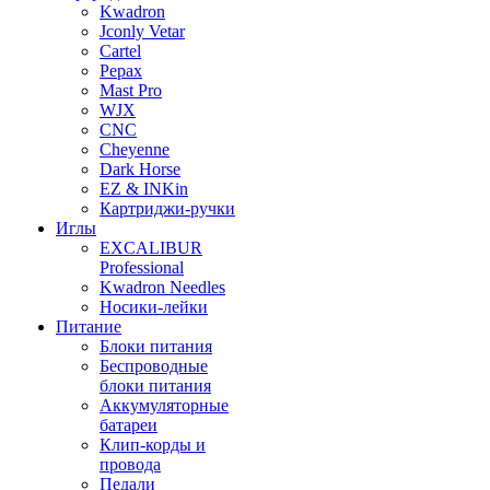
Kwadron
Jconly Vetar
Cartel
Pepax
Mast Pro
WJX
CNC
Cheyenne
Dark Horse
EZ & INKin
Картриджи-ручки
Иглы
EXCALIBUR
Professional
Kwadron Needles
Носики-лейки
Питание
Блоки питания
Беспроводные
блоки питания
Аккумуляторные
батареи
Клип-корды и
провода
Педали