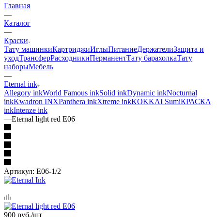
Главная
—
Каталог
—
Краски
Тату машинки
Картриджи
Иглы
Питание
Держатели
Защита и
уход
Трансфер
Расходники
Перманент
Тату барахолка
Тату
наборы
Мебель
—
Eternal ink
Allegory ink
World Famous ink
Solid ink
Dynamic ink
Nocturnal
ink
Kwadron INX
Panthera ink
Xtreme ink
KOKKAI Sumi
КРАСКА
ink
Intenze ink
—
Eternal light red E06
Артикул:
E06-1/2
900
руб.
/шт