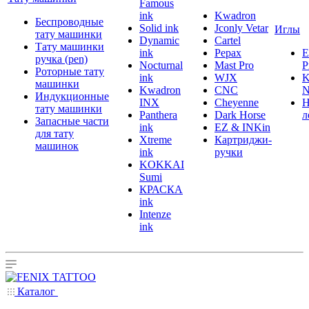
Famous
ink
Kwadron
Беспроводные
Solid ink
Jconly Vetar
Иглы
тату машинки
Dynamic
Cartel
Тату машинки
ink
Pepax
ручка (pen)
Nocturnal
Mast Pro
P
Роторные тату
ink
WJX
K
машинки
Kwadron
CNC
N
Индукционные
INX
Cheyenne
Н
тату машинки
Panthera
Dark Horse
л
Запасные части
ink
EZ & INKin
для тату
Xtreme
Картриджи-
машинок
ink
ручки
KOKKAI
Sumi
КРАСКА
ink
Intenze
ink
Каталог