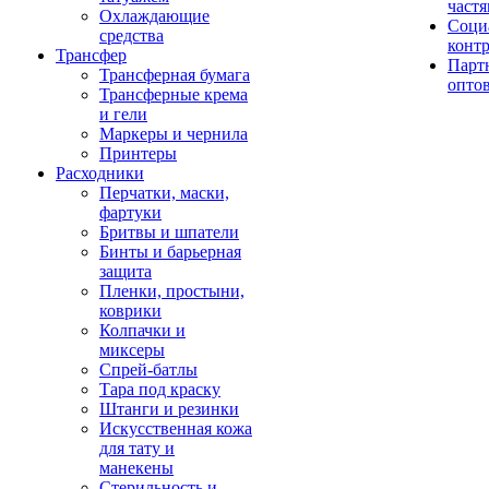
част
Охлаждающие
Соци
средства
конт
Трансфер
Парт
Трансферная бумага
опто
Трансферные крема
и гели
Маркеры и чернила
Принтеры
Расходники
Перчатки, маски,
фартуки
Бритвы и шпатели
Бинты и барьерная
защита
Пленки, простыни,
коврики
Колпачки и
миксеры
Спрей-батлы
Тара под краску
Штанги и резинки
Искусственная кожа
для тату и
манекены
Стерильность и