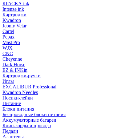
КРАСКА ink
Intenze ink
Картриджи
Kwadron
Jconly Vetar
Cartel
Pepax
Mast Pro
WJX
CNC
Cheyenne
Dark Horse
EZ & INKin
Картриджи-ручки
Иглы
EXCALIBUR Professional
Kwadron Needles
Носики-лейки
Питание
Блоки питания
Беспроводные блоки питания
Аккумуляторные батареи
Клип-корды и провода
Педали
Адаптеры