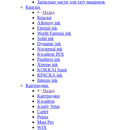
Запасные части для тату машинок
Краски
Назад
Краски
Allegory ink
Eternal ink
World Famous ink
Solid ink
Dynamic ink
Nocturnal ink
Kwadron INX
Panthera ink
Xtreme ink
KOKKAI Sumi
КРАСКА ink
Intenze ink
Картриджи
Назад
Картриджи
Kwadron
Jconly Vetar
Cartel
Pepax
Mast Pro
WJX