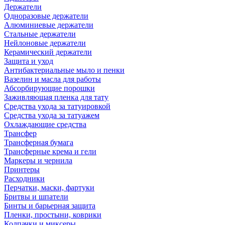
Держатели
Одноразовые держатели
Алюминиевые держатели
Стальные держатели
Нейлоновые держатели
Керамический держатели
Защита и уход
Антибактериальные мыло и пенки
Вазелин и масла для работы
Абсорбирующие порошки
Заживляющая пленка для тату
Средства ухода за татуировкой
Средства ухода за татуажем
Охлаждающие средства
Трансфер
Трансферная бумага
Трансферные крема и гели
Маркеры и чернила
Принтеры
Расходники
Перчатки, маски, фартуки
Бритвы и шпатели
Бинты и барьерная защита
Пленки, простыни, коврики
Колпачки и миксеры