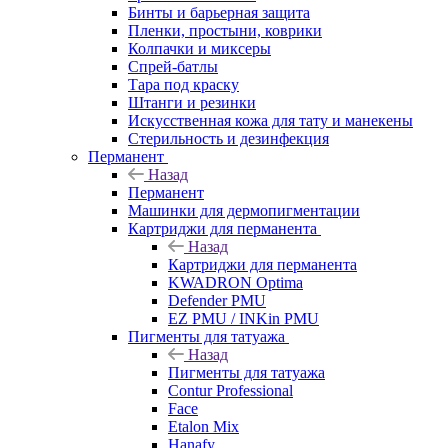
Бинты и барьерная защита
Пленки, простыни, коврики
Колпачки и миксеры
Спрей-батлы
Тара под краску
Штанги и резинки
Искусственная кожа для тату и манекены
Стерильность и дезинфекция
Перманент
Назад
Перманент
Машинки для дермопигментации
Картриджи для перманента
Назад
Картриджи для перманента
KWADRON Optima
Defender PMU
EZ PMU / INKin PMU
Пигменты для татуажа
Назад
Пигменты для татуажа
Contur Professional
Face
Etalon Mix
Hanafy