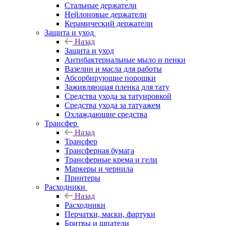
Стальные держатели
Нейлоновые держатели
Керамический держатели
Защита и уход
Назад
Защита и уход
Антибактериальные мыло и пенки
Вазелин и масла для работы
Абсорбирующие порошки
Заживляющая пленка для тату
Средства ухода за татуировкой
Средства ухода за татуажем
Охлаждающие средства
Трансфер
Назад
Трансфер
Трансферная бумага
Трансферные крема и гели
Маркеры и чернила
Принтеры
Расходники
Назад
Расходники
Перчатки, маски, фартуки
Бритвы и шпатели