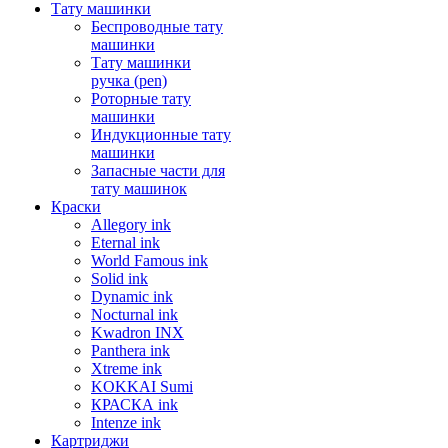
Тату машинки
Беспроводные тату
машинки
Тату машинки
ручка (pen)
Роторные тату
машинки
Индукционные тату
машинки
Запасные части для
тату машинок
Краски
Allegory ink
Eternal ink
World Famous ink
Solid ink
Dynamic ink
Nocturnal ink
Kwadron INX
Panthera ink
Xtreme ink
KOKKAI Sumi
КРАСКА ink
Intenze ink
Картриджи