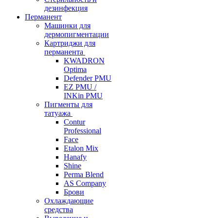
дезинфекция
Перманент
Машинки для
дермопигментации
Картриджи для
перманента
KWADRON
Optima
Defender PMU
EZ PMU /
INKin PMU
Пигменты для
татуажа
Contur
Professional
Face
Etalon Mix
Hanafy
Shine
Perma Blend
AS Company
Брови
Охлаждающие
средства