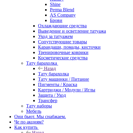
Shine
Perma Blend
AS Company
Брови
Охлаждающие средства
Выведение и осветление татуажа
Уход за татуажем
Сопутствующие товары
Карандаши, помады, кисточки
Тренировочные коврики
Косметические средства
Тату барахолка
Назад
Тату барахолка
Тату машинки / Питание
Пигменты / Краска
Картриджи / Модули / Иглы
Защита / Уход
Трансфер
Тату наборы
Мебель
Они бьют. Мы снабжаем.
Че по акциям?
Как купить
Назад