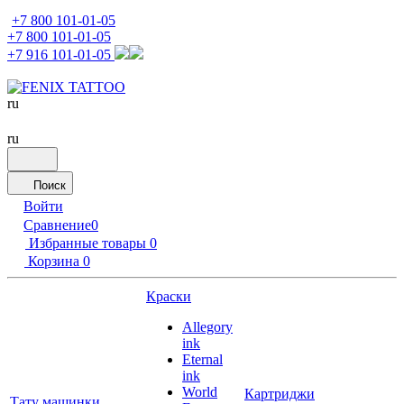
+7 800 101-01-05
+7 800 101-01-05
+7 916 101-01-05
ru
ru
Поиск
Войти
Сравнение
0
Избранные товары
0
Корзина
0
Краски
Allegory
ink
Eternal
ink
World
Картриджи
Тату машинки