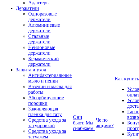
Адаптеры
Держатели
Одноразовые
держатели
Алюминиевые
держатели
Стальные
держатели
Нейлоновые
держатели
Керамический
держатели
Защита и уход
Антибактериальные
Как купить
мыло и пенки
Вазелин и масла для
Усло
работы
опла
Абсорбирующие
Усло
порошки
дост
Заживляющая
Гаран
пленка для тату
Они
возвр
Средства ухода за
Че по
бьют. Мы
Бону
татуировкой
акциям?
снабжаем.
прог
Средства ухода за
Купи
татуажем