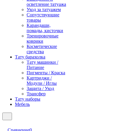
осветление татуажа
Уход за татуажем
Сопутствующие
товары
Карандаши,
помады, кисточки
Тренировочные
коврики
Косметические
средства
Тату барахолка
Тату машинки /
Питание
Пигменты / Краска
Картриджи /
Модули / Иглы
Защита / Уход
Трансфер
Тату наборы
Мебель
Сравнение
0