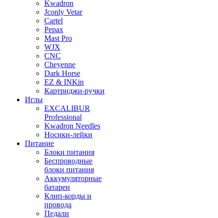
Kwadron
Jconly Vetar
Cartel
Pepax
Mast Pro
WJX
CNC
Cheyenne
Dark Horse
EZ & INKin
Картриджи-ручки
Иглы
EXCALIBUR
Professional
Kwadron Needles
Носики-лейки
Питание
Блоки питания
Беспроводные
блоки питания
Аккумуляторные
батареи
Клип-корды и
провода
Педали