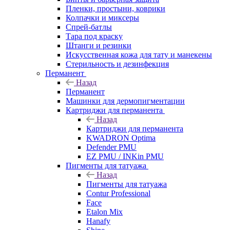
Пленки, простыни, коврики
Колпачки и миксеры
Спрей-батлы
Тара под краску
Штанги и резинки
Искусственная кожа для тату и манекены
Стерильность и дезинфекция
Перманент
Назад
Перманент
Машинки для дермопигментации
Картриджи для перманента
Назад
Картриджи для перманента
KWADRON Optima
Defender PMU
EZ PMU / INKin PMU
Пигменты для татуажа
Назад
Пигменты для татуажа
Contur Professional
Face
Etalon Mix
Hanafy