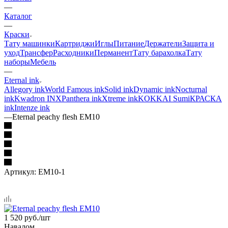
—
Каталог
—
Краски
Тату машинки
Картриджи
Иглы
Питание
Держатели
Защита и
уход
Трансфер
Расходники
Перманент
Тату барахолка
Тату
наборы
Мебель
—
Eternal ink
Allegory ink
World Famous ink
Solid ink
Dynamic ink
Nocturnal
ink
Kwadron INX
Panthera ink
Xtreme ink
KOKKAI Sumi
КРАСКА
ink
Intenze ink
—
Eternal peachy flesh EM10
Артикул:
EM10-1
1 520
руб.
/шт
Навалом