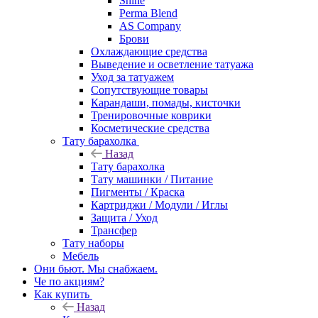
Shine
Perma Blend
AS Company
Брови
Охлаждающие средства
Выведение и осветление татуажа
Уход за татуажем
Сопутствующие товары
Карандаши, помады, кисточки
Тренировочные коврики
Косметические средства
Тату барахолка
Назад
Тату барахолка
Тату машинки / Питание
Пигменты / Краска
Картриджи / Модули / Иглы
Защита / Уход
Трансфер
Тату наборы
Мебель
Они бьют. Мы снабжаем.
Че по акциям?
Как купить
Назад