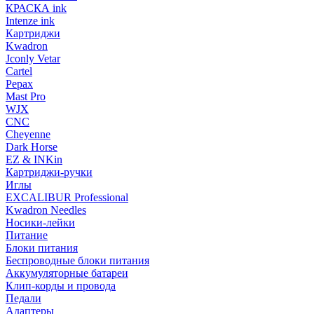
КРАСКА ink
Intenze ink
Картриджи
Kwadron
Jconly Vetar
Cartel
Pepax
Mast Pro
WJX
CNC
Cheyenne
Dark Horse
EZ & INKin
Картриджи-ручки
Иглы
EXCALIBUR Professional
Kwadron Needles
Носики-лейки
Питание
Блоки питания
Беспроводные блоки питания
Аккумуляторные батареи
Клип-корды и провода
Педали
Адаптеры