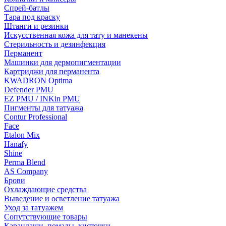
Спрей-батлы
Тара под краску
Штанги и резинки
Искусственная кожа для тату и манекены
Стерильность и дезинфекция
Перманент
Машинки для дермопигментации
Картриджи для перманента
KWADRON Optima
Defender PMU
EZ PMU / INKin PMU
Пигменты для татуажа
Contur Professional
Face
Etalon Mix
Hanafy
Shine
Perma Blend
AS Company
Брови
Охлаждающие средства
Выведение и осветление татуажа
Уход за татуажем
Сопутствующие товары
Карандаши, помады, кисточки