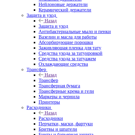
Нейлоновые держатели
Керамический держатели
Защита и уход
Назад
Защита и уход
Антибактериальные мыло и пенки
Вазелин и масла для работы
Абсорбирующие порошки
Заживляющая пленка для тату
Средства ухода за татуировкой
Средства ухода за татуажем
Охлаждающие средства
Трансфер
Назад
Трансфер
Трансферная бумага
Трансферные крема и гели
Маркеры и чернила
Принтеры
Расходники
Назад
Расходники
Перчатки, маски, фартуки
Бритвы и шпатели
Бинты и барьерная защита