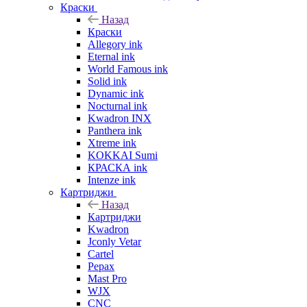
Краски
Назад
Краски
Allegory ink
Eternal ink
World Famous ink
Solid ink
Dynamic ink
Nocturnal ink
Kwadron INX
Panthera ink
Xtreme ink
KOKKAI Sumi
КРАСКА ink
Intenze ink
Картриджи
Назад
Картриджи
Kwadron
Jconly Vetar
Cartel
Pepax
Mast Pro
WJX
CNC