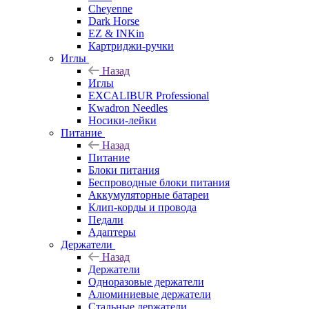
Cheyenne
Dark Horse
EZ & INKin
Картриджи-ручки
Иглы
Назад
Иглы
EXCALIBUR Professional
Kwadron Needles
Носики-лейки
Питание
Назад
Питание
Блоки питания
Беспроводные блоки питания
Аккумуляторные батареи
Клип-корды и провода
Педали
Адаптеры
Держатели
Назад
Держатели
Одноразовые держатели
Алюминиевые держатели
Стальные держатели