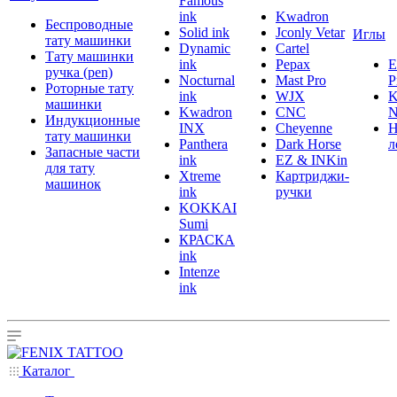
Famous
ink
Kwadron
Беспроводные
Solid ink
Jconly Vetar
Иглы
тату машинки
Dynamic
Cartel
Тату машинки
ink
Pepax
ручка (pen)
Nocturnal
Mast Pro
P
Роторные тату
ink
WJX
K
машинки
Kwadron
CNC
N
Индукционные
INX
Cheyenne
Н
тату машинки
Panthera
Dark Horse
л
Запасные части
ink
EZ & INKin
для тату
Xtreme
Картриджи-
машинок
ink
ручки
KOKKAI
Sumi
КРАСКА
ink
Intenze
ink
Каталог