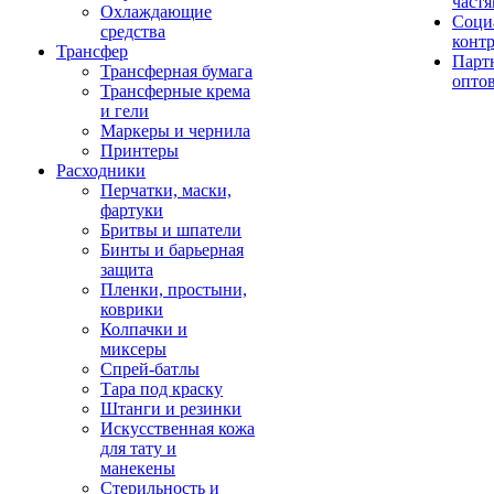
част
Охлаждающие
Соци
средства
конт
Трансфер
Парт
Трансферная бумага
опто
Трансферные крема
и гели
Маркеры и чернила
Принтеры
Расходники
Перчатки, маски,
фартуки
Бритвы и шпатели
Бинты и барьерная
защита
Пленки, простыни,
коврики
Колпачки и
миксеры
Спрей-батлы
Тара под краску
Штанги и резинки
Искусственная кожа
для тату и
манекены
Стерильность и