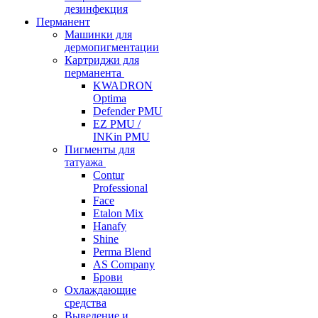
дезинфекция
Перманент
Машинки для
дермопигментации
Картриджи для
перманента
KWADRON
Optima
Defender PMU
EZ PMU /
INKin PMU
Пигменты для
татуажа
Contur
Professional
Face
Etalon Mix
Hanafy
Shine
Perma Blend
AS Company
Брови
Охлаждающие
средства
Выведение и