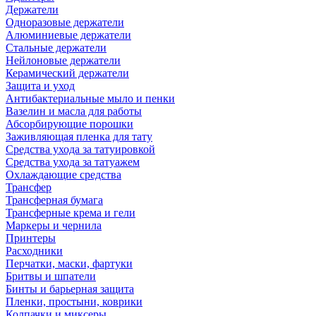
Держатели
Одноразовые держатели
Алюминиевые держатели
Стальные держатели
Нейлоновые держатели
Керамический держатели
Защита и уход
Антибактериальные мыло и пенки
Вазелин и масла для работы
Абсорбирующие порошки
Заживляющая пленка для тату
Средства ухода за татуировкой
Средства ухода за татуажем
Охлаждающие средства
Трансфер
Трансферная бумага
Трансферные крема и гели
Маркеры и чернила
Принтеры
Расходники
Перчатки, маски, фартуки
Бритвы и шпатели
Бинты и барьерная защита
Пленки, простыни, коврики
Колпачки и миксеры