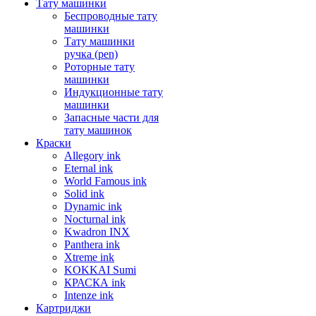
Тату машинки
Беспроводные тату
машинки
Тату машинки
ручка (pen)
Роторные тату
машинки
Индукционные тату
машинки
Запасные части для
тату машинок
Краски
Allegory ink
Eternal ink
World Famous ink
Solid ink
Dynamic ink
Nocturnal ink
Kwadron INX
Panthera ink
Xtreme ink
KOKKAI Sumi
КРАСКА ink
Intenze ink
Картриджи