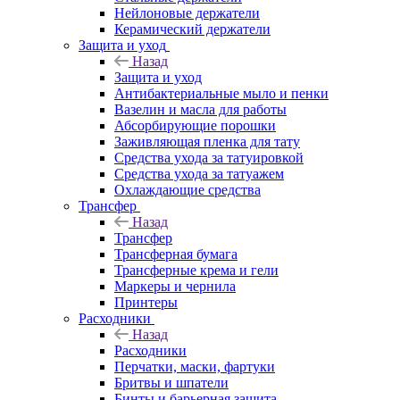
Нейлоновые держатели
Керамический держатели
Защита и уход
Назад
Защита и уход
Антибактериальные мыло и пенки
Вазелин и масла для работы
Абсорбирующие порошки
Заживляющая пленка для тату
Средства ухода за татуировкой
Средства ухода за татуажем
Охлаждающие средства
Трансфер
Назад
Трансфер
Трансферная бумага
Трансферные крема и гели
Маркеры и чернила
Принтеры
Расходники
Назад
Расходники
Перчатки, маски, фартуки
Бритвы и шпатели
Бинты и барьерная защита