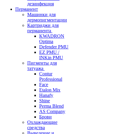
дезинфекция
Перманент
Машинки для
дермопигментации
Картриджи для
перманента
KWADRON
Optima
Defender PMU
EZ PMU /
INKin PMU
Пигменты для
татуажа
Contur
Professional
Face
Etalon Mix
Hanafy
Shine
Perma Blend
AS Company
Брови
Охлаждающие
средства
Выведение и