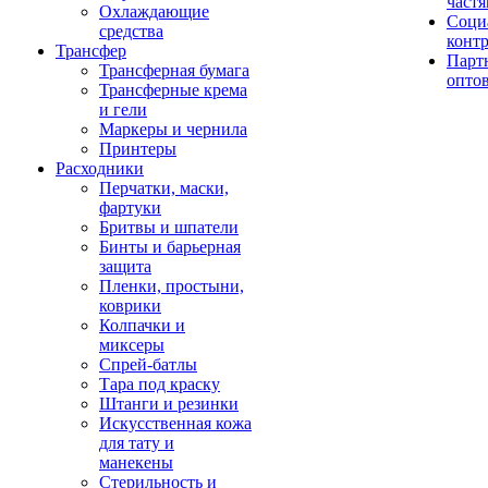
част
Охлаждающие
Соци
средства
конт
Трансфер
Парт
Трансферная бумага
опто
Трансферные крема
и гели
Маркеры и чернила
Принтеры
Расходники
Перчатки, маски,
фартуки
Бритвы и шпатели
Бинты и барьерная
защита
Пленки, простыни,
коврики
Колпачки и
миксеры
Спрей-батлы
Тара под краску
Штанги и резинки
Искусственная кожа
для тату и
манекены
Стерильность и