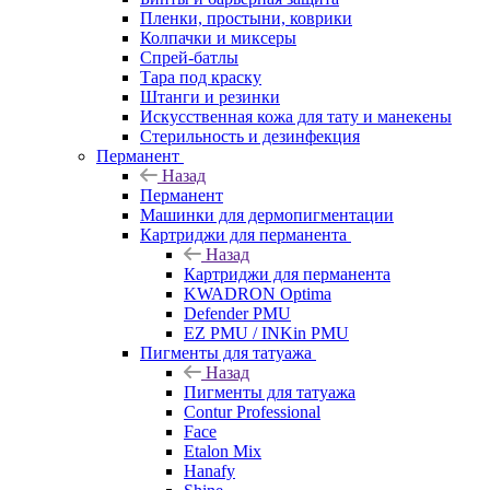
Пленки, простыни, коврики
Колпачки и миксеры
Спрей-батлы
Тара под краску
Штанги и резинки
Искусственная кожа для тату и манекены
Стерильность и дезинфекция
Перманент
Назад
Перманент
Машинки для дермопигментации
Картриджи для перманента
Назад
Картриджи для перманента
KWADRON Optima
Defender PMU
EZ PMU / INKin PMU
Пигменты для татуажа
Назад
Пигменты для татуажа
Contur Professional
Face
Etalon Mix
Hanafy