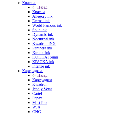
Краски
Назад
Краски
Allegory ink
Eternal ink
World Famous ink
Solid ink
Dynamic ink
Nocturnal ink
Kwadron INX
Panthera ink
Xtreme ink
KOKKAI Sumi
КРАСКА ink
Intenze ink
Картриджи
Назад
Картриджи
Kwadron
Jconly Vetar
Cartel
Pepax
Mast Pro
WJX
CNC