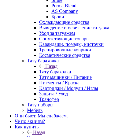
Shine
Perma Blend
AS Company
Брови
Охлаждающие средства
Выведение и осветление татуажа
Уход за татуажем
Сопутствующие товары
Карандаши, помады, кисточки
Тренировочные коврики
Косметические средства
Тату барахолка
Назад
Тату барахолка
Тату машинки / Питание
Пигменты / Краска
Картриджи / Модули / Иглы
Защита / Уход
Трансфер
Тату наборы
Мебель
Они бьют. Мы снабжаем.
Че по акциям?
Как купить
Назад