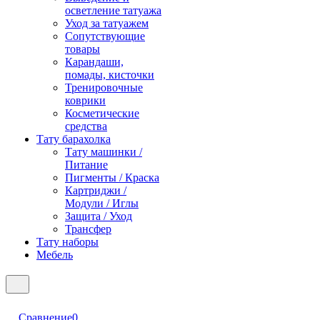
осветление татуажа
Уход за татуажем
Сопутствующие
товары
Карандаши,
помады, кисточки
Тренировочные
коврики
Косметические
средства
Тату барахолка
Тату машинки /
Питание
Пигменты / Краска
Картриджи /
Модули / Иглы
Защита / Уход
Трансфер
Тату наборы
Мебель
Сравнение
0