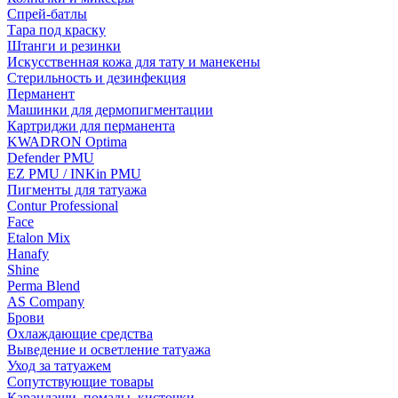
Спрей-батлы
Тара под краску
Штанги и резинки
Искусственная кожа для тату и манекены
Стерильность и дезинфекция
Перманент
Машинки для дермопигментации
Картриджи для перманента
KWADRON Optima
Defender PMU
EZ PMU / INKin PMU
Пигменты для татуажа
Contur Professional
Face
Etalon Mix
Hanafy
Shine
Perma Blend
AS Company
Брови
Охлаждающие средства
Выведение и осветление татуажа
Уход за татуажем
Сопутствующие товары
Карандаши, помады, кисточки