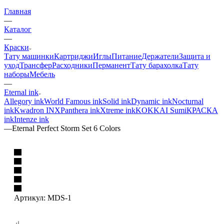
Главная
—
Каталог
—
Краски
Тату машинки
Картриджи
Иглы
Питание
Держатели
Защита и
уход
Трансфер
Расходники
Перманент
Тату барахолка
Тату
наборы
Мебель
—
Eternal ink
Allegory ink
World Famous ink
Solid ink
Dynamic ink
Nocturnal
ink
Kwadron INX
Panthera ink
Xtreme ink
KOKKAI Sumi
КРАСКА
ink
Intenze ink
—
Eternal Perfect Storm Set 6 Colors
Артикул:
MDS-1