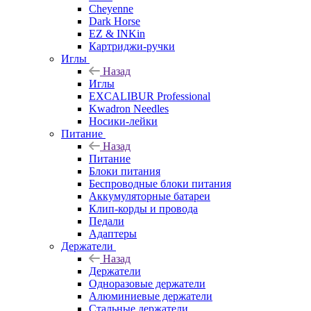
Cheyenne
Dark Horse
EZ & INKin
Картриджи-ручки
Иглы
Назад
Иглы
EXCALIBUR Professional
Kwadron Needles
Носики-лейки
Питание
Назад
Питание
Блоки питания
Беспроводные блоки питания
Аккумуляторные батареи
Клип-корды и провода
Педали
Адаптеры
Держатели
Назад
Держатели
Одноразовые держатели
Алюминиевые держатели
Стальные держатели