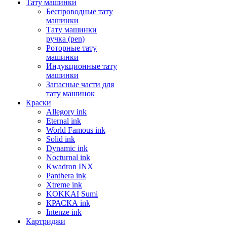
Тату машинки
Беспроводные тату
машинки
Тату машинки
ручка (pen)
Роторные тату
машинки
Индукционные тату
машинки
Запасные части для
тату машинок
Краски
Allegory ink
Eternal ink
World Famous ink
Solid ink
Dynamic ink
Nocturnal ink
Kwadron INX
Panthera ink
Xtreme ink
KOKKAI Sumi
КРАСКА ink
Intenze ink
Картриджи