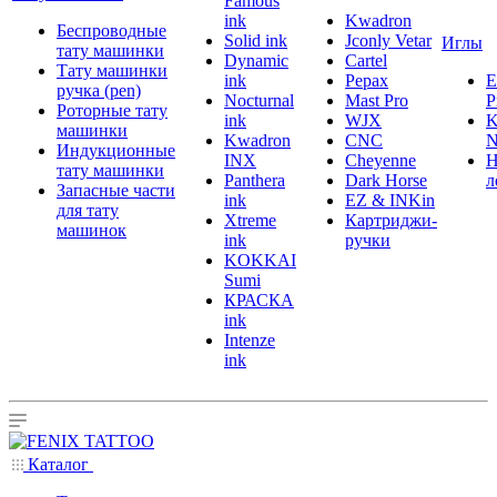
Famous
ink
Kwadron
Беспроводные
Solid ink
Jconly Vetar
Иглы
тату машинки
Dynamic
Cartel
Тату машинки
ink
Pepax
ручка (pen)
Nocturnal
Mast Pro
P
Роторные тату
ink
WJX
K
машинки
Kwadron
CNC
N
Индукционные
INX
Cheyenne
Н
тату машинки
Panthera
Dark Horse
л
Запасные части
ink
EZ & INKin
для тату
Xtreme
Картриджи-
машинок
ink
ручки
KOKKAI
Sumi
КРАСКА
ink
Intenze
ink
Каталог