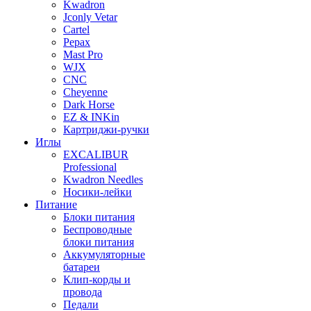
Kwadron
Jconly Vetar
Cartel
Pepax
Mast Pro
WJX
CNC
Cheyenne
Dark Horse
EZ & INKin
Картриджи-ручки
Иглы
EXCALIBUR
Professional
Kwadron Needles
Носики-лейки
Питание
Блоки питания
Беспроводные
блоки питания
Аккумуляторные
батареи
Клип-корды и
провода
Педали