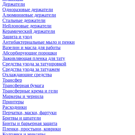
Держатели
Одноразовые держатели
Алюминиевые держатели
Стальные держатели
Нейлоновые держатели
Керамический держатели
Защита и уход
Антибактериальные мыло и пенки
Вазелин и масла для работы
Абсорбирующие порошки
Заживляющая пленка для тату
Средства ухода за татуировкой
Средства ухода за татуажем
Охлаждающие средства
Трансфер
Трансферная бумага
Трансферные крема и гели
Маркеры и чернила
Принтеры
Расходники
Перчатки, маски, фартуки
Бритвы и шпатели
Бинты и барьерная защита
Пленки, простыни, коврики
Колпачки и миксеры