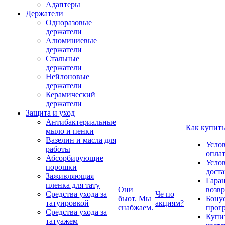
Адаптеры
Держатели
Одноразовые
держатели
Алюминиевые
держатели
Стальные
держатели
Нейлоновые
держатели
Керамический
держатели
Защита и уход
Антибактериальные
Как купить
мыло и пенки
Вазелин и масла для
Усло
работы
опла
Абсорбирующие
Усло
порошки
дост
Заживляющая
Гаран
пленка для тату
Они
возвр
Средства ухода за
Че по
бьют. Мы
Бону
татуировкой
акциям?
снабжаем.
прог
Средства ухода за
Купи
татуажем