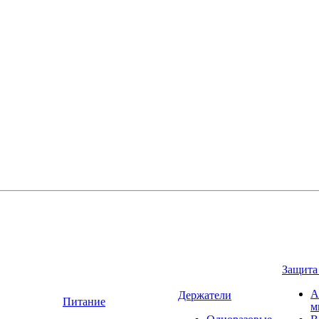
Защита
А
Держатели
Питание
м