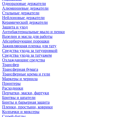
Одноразовые держатели
Алюминиевые держатели
Стальные держатели
Нейлоновые держатели
Керамический держатели
Защита и уход
Антибактериальные мыло и пенки
Вазелин и масла для работы
Абсорбирующие порошки
Заживляющая пленка для тату
Средства ухода за татуировкой
Средства ухода за татуажем
Охлаждающие средства
Трансфер
Трансферная бумага
Трансферные крема и гели
Маркеры и чернила
Принтеры
Расходники
Перчатки, маски, фартуки
Бритвы и шпатели
Бинты и барьерная защита
Пленки, простыни, коврики
Колпачки и миксеры
Спрей-батлы