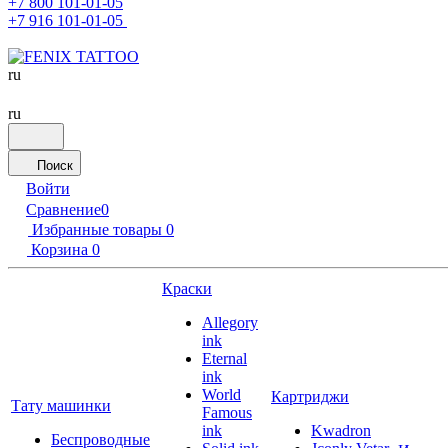
+7 800 101-01-05
+7 916 101-01-05
ru
ru
Поиск
Войти
Сравнение
0
Избранные товары
0
Корзина
0
Краски
Allegory
ink
Eternal
ink
World
Картриджи
Тату машинки
Famous
ink
Kwadron
Беспроводные