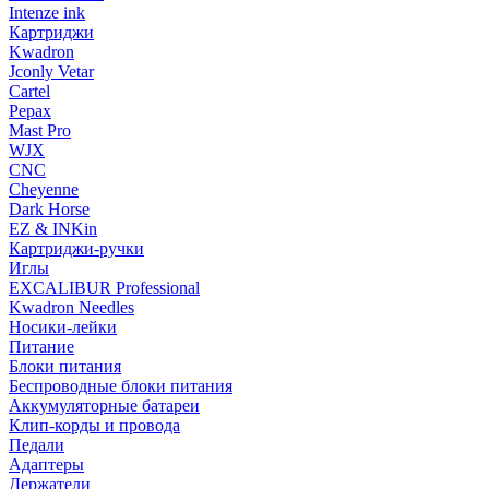
Intenze ink
Картриджи
Kwadron
Jconly Vetar
Cartel
Pepax
Mast Pro
WJX
CNC
Cheyenne
Dark Horse
EZ & INKin
Картриджи-ручки
Иглы
EXCALIBUR Professional
Kwadron Needles
Носики-лейки
Питание
Блоки питания
Беспроводные блоки питания
Аккумуляторные батареи
Клип-корды и провода
Педали
Адаптеры
Держатели