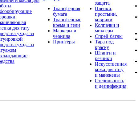
азелин и масла для
защита
аботы
Трансферная
Пленки,
бсорбирующие
бумага
простыни,
орошки
Трансферные
коврики
аживляющая
крема и гели
Колпачки и
ленка для тату
Маркеры и
миксеры
редства ухода за
чернила
Спрей-батлы
атуировкой
Принтеры
Тара под
редства ухода за
краску
атуажем
Штанги и
хлаждающие
резинки
редства
Искусственная
кожа для тату
и манекены
Стерильность
и дезинфекция