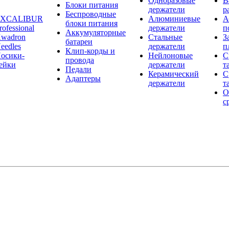
Одноразовые
В
Блоки питания
держатели
р
Беспроводные
EXCALIBUR
Алюминиевые
А
блоки питания
rofessional
держатели
п
Аккумуляторные
wadron
Стальные
З
батареи
eedles
держатели
п
Клип-корды и
осики-
Нейлоновые
С
провода
ейки
держатели
т
Педали
Керамический
С
Адаптеры
держатели
т
О
с