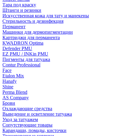
Тара под краску
Штанги и резинки
Искусственная кожа для тату и манекены
Стерильность и дезинфекция
Перманент
Машинки для дермопигментации
Картриджи для перманента
KWADRON Optima
Defender PMU
EZ PMU / INKin PMU
Пигменты для татуажа
Contur Professional
Face
Etalon Mix
Hanafy
Shine
Perma Blend
AS Company
Брови
Охлаждающие средства
Выведение и осветление татуажа
Уход за татуажем
Сопутствующие товары
Карандаши, помады, кисточки
Тренировочные коврики