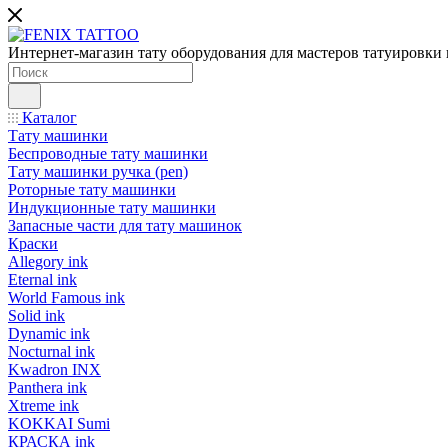
Интернет-магазин тату оборудования для мастеров татуировки 
Каталог
Тату машинки
Беспроводные тату машинки
Тату машинки ручка (pen)
Роторные тату машинки
Индукционные тату машинки
Запасные части для тату машинок
Краски
Allegory ink
Eternal ink
World Famous ink
Solid ink
Dynamic ink
Nocturnal ink
Kwadron INX
Panthera ink
Xtreme ink
KOKKAI Sumi
КРАСКА ink