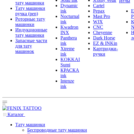
Solid ink
Jconly Vetar
Иглы
тату машинки
Dynamic
Cartel
Тату машинки
ink
Pepax
ручка (pen)
Nocturnal
Mast Pro
P
Роторные тату
ink
WJX
K
машинки
Kwadron
CNC
N
Индукционные
INX
Cheyenne
Н
тату машинки
Panthera
Dark Horse
л
Запасные части
ink
EZ & INKin
для тату
Xtreme
Картриджи-
машинок
ink
ручки
KOKKAI
Sumi
КРАСКА
ink
Intenze
ink
Каталог
Тату машинки
Беспроводные тату машинки