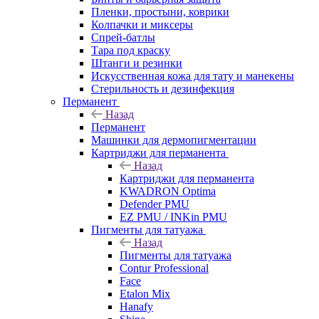
Пленки, простыни, коврики
Колпачки и миксеры
Спрей-батлы
Тара под краску
Штанги и резинки
Искусственная кожа для тату и манекены
Стерильность и дезинфекция
Перманент
Назад
Перманент
Машинки для дермопигментации
Картриджи для перманента
Назад
Картриджи для перманента
KWADRON Optima
Defender PMU
EZ PMU / INKin PMU
Пигменты для татуажа
Назад
Пигменты для татуажа
Contur Professional
Face
Etalon Mix
Hanafy