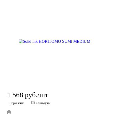
1 568
руб.
/шт
Норм запас
Сбить цену