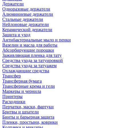
Держатели
Одноразовые держатели
Алюминиевые держатели
Стальные держатели
Нейлоновые держатели
Керамический держатели
Защита и уход
Антибактериальные мыло и пенки
Вазелин и масла для работы
Абсорбирующие порошки
Заживляющая пленка для тату
Средства ухода за татуировкой
Средства ухода за татуажем
Охлаждающие средства
Трансфер
Трансферная бумага
Трансферные крема и гели
Маркеры и чернила
Принтеры
Расходники
Перчатки, маски, фартуки
Бритвы и шпатели
Бинты и барьерная защита
Пленки, простыни, коврики
Колпачки и миксеры