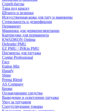
Спрей-батлы
Тара под краску
Штанги и резинки
Искусственная кожа для тату и манекены
Стерильность и дезинфекция
Перманент
Машинки для дермопигментации
Картриджи для перманента
KWADRON Optima
Defender PMU
EZ PMU / INKin PMU
Пигменты для татуажа
Contur Professional
Face
Etalon Mix
Hanafy
Shine
Perma Blend
AS Company
Брови
Охлаждающие средства
Выведение и осветление татуажа
Уход за татуажем
Сопутствующие товары
Карандаши, помады, кисточки