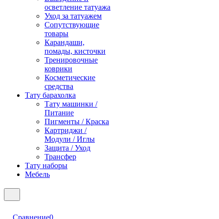
осветление татуажа
Уход за татуажем
Сопутствующие
товары
Карандаши,
помады, кисточки
Тренировочные
коврики
Косметические
средства
Тату барахолка
Тату машинки /
Питание
Пигменты / Краска
Картриджи /
Модули / Иглы
Защита / Уход
Трансфер
Тату наборы
Мебель
Сравнение
0