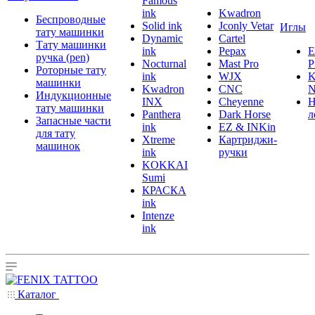
Famous
ink
Kwadron
Беспроводные
Solid ink
Jconly Vetar
Иглы
тату машинки
Dynamic
Cartel
Тату машинки
ink
Pepax
ручка (pen)
Nocturnal
Mast Pro
P
Роторные тату
ink
WJX
K
машинки
Kwadron
CNC
N
Индукционные
INX
Cheyenne
Н
тату машинки
Panthera
Dark Horse
л
Запасные части
ink
EZ & INKin
для тату
Xtreme
Картриджи-
машинок
ink
ручки
KOKKAI
Sumi
КРАСКА
ink
Intenze
ink
Каталог