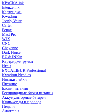
КРАСКА ink
Intenze ink
Картриджи
Kwadron
Jconly Vetar
Cartel
Pepax
Mast Pro
WJX
CNC
Cheyenne
Dark Horse
EZ & INKin
Картриджи-ручки
Иглы
EXCALIBUR Professional
Kwadron Needles
Носики-лейки
Питание
Блоки питания
Беспроводные блоки питания
Аккумуляторные батареи
Клип-корды и провода
Педали
Адаптеры