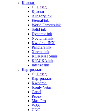
Краски
Назад
Краски
Allegory ink
Eternal ink
World Famous ink
Solid ink
Dynamic ink
Nocturnal ink
Kwadron INX
Panthera ink
Xtreme ink
KOKKAI Sumi
КРАСКА ink
Intenze ink
Картриджи
Назад
Картриджи
Kwadron
Jconly Vetar
Cartel
Pepax
Mast Pro
WJX
CNC