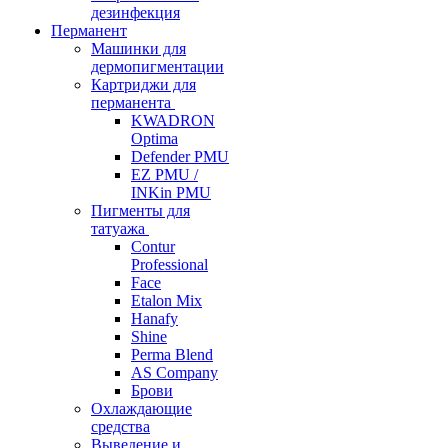
дезинфекция
Перманент
Машинки для
дермопигментации
Картриджи для
перманента
KWADRON
Optima
Defender PMU
EZ PMU /
INKin PMU
Пигменты для
татуажа
Contur
Professional
Face
Etalon Mix
Hanafy
Shine
Perma Blend
AS Company
Брови
Охлаждающие
средства
Выведение и