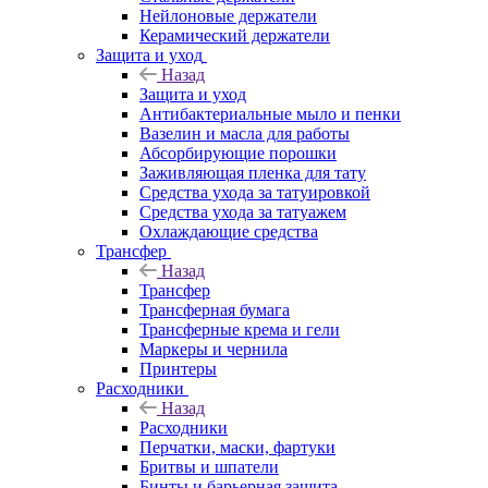
Нейлоновые держатели
Керамический держатели
Защита и уход
Назад
Защита и уход
Антибактериальные мыло и пенки
Вазелин и масла для работы
Абсорбирующие порошки
Заживляющая пленка для тату
Средства ухода за татуировкой
Средства ухода за татуажем
Охлаждающие средства
Трансфер
Назад
Трансфер
Трансферная бумага
Трансферные крема и гели
Маркеры и чернила
Принтеры
Расходники
Назад
Расходники
Перчатки, маски, фартуки
Бритвы и шпатели
Бинты и барьерная защита