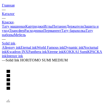
Главная
—
Каталог
—
Краски
Тату машинки
Картриджи
Иглы
Питание
Держатели
Защита и
уход
Трансфер
Расходники
Перманент
Тату барахолка
Тату
наборы
Мебель
—
Solid ink
Allegory ink
Eternal ink
World Famous ink
Dynamic ink
Nocturnal
ink
Kwadron INX
Panthera ink
Xtreme ink
KOKKAI Sumi
КРАСКА
ink
Intenze ink
—
Solid Ink HORITOMO SUMI MEDIUM