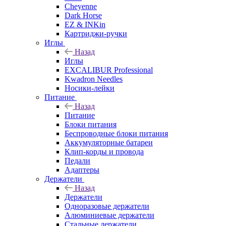
Cheyenne
Dark Horse
EZ & INKin
Картриджи-ручки
Иглы
Назад
Иглы
EXCALIBUR Professional
Kwadron Needles
Носики-лейки
Питание
Назад
Питание
Блоки питания
Беспроводные блоки питания
Аккумуляторные батареи
Клип-корды и провода
Педали
Адаптеры
Держатели
Назад
Держатели
Одноразовые держатели
Алюминиевые держатели
Стальные держатели