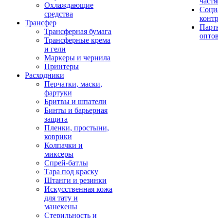
част
Охлаждающие
Соци
средства
конт
Трансфер
Парт
Трансферная бумага
опто
Трансферные крема
и гели
Маркеры и чернила
Принтеры
Расходники
Перчатки, маски,
фартуки
Бритвы и шпатели
Бинты и барьерная
защита
Пленки, простыни,
коврики
Колпачки и
миксеры
Спрей-батлы
Тара под краску
Штанги и резинки
Искусственная кожа
для тату и
манекены
Стерильность и