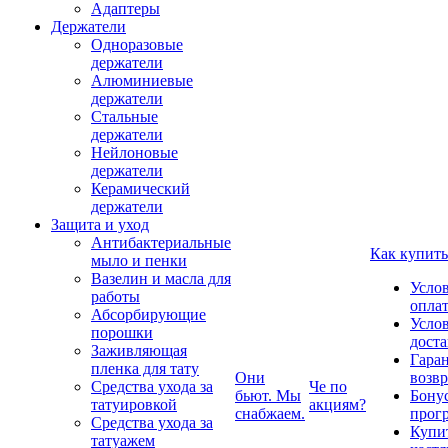
Адаптеры
Держатели
Одноразовые
держатели
Алюминиевые
держатели
Стальные
держатели
Нейлоновые
держатели
Керамический
держатели
Защита и уход
Антибактериальные
Как купить
мыло и пенки
Вазелин и масла для
Усло
работы
опла
Абсорбирующие
Усло
порошки
дост
Заживляющая
Гаран
пленка для тату
Они
возвр
Средства ухода за
Че по
бьют. Мы
Бону
татуировкой
акциям?
снабжаем.
прог
Средства ухода за
Купи
татуажем