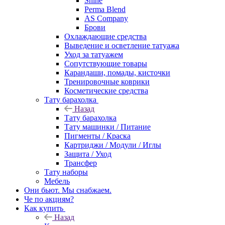
Shine
Perma Blend
AS Company
Брови
Охлаждающие средства
Выведение и осветление татуажа
Уход за татуажем
Сопутствующие товары
Карандаши, помады, кисточки
Тренировочные коврики
Косметические средства
Тату барахолка
Назад
Тату барахолка
Тату машинки / Питание
Пигменты / Краска
Картриджи / Модули / Иглы
Защита / Уход
Трансфер
Тату наборы
Мебель
Они бьют. Мы снабжаем.
Че по акциям?
Как купить
Назад