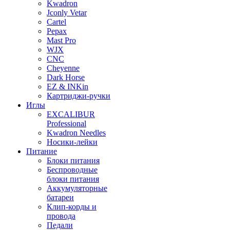
Kwadron
Jconly Vetar
Cartel
Pepax
Mast Pro
WJX
CNC
Cheyenne
Dark Horse
EZ & INKin
Картриджи-ручки
Иглы
EXCALIBUR
Professional
Kwadron Needles
Носики-лейки
Питание
Блоки питания
Беспроводные
блоки питания
Аккумуляторные
батареи
Клип-корды и
провода
Педали