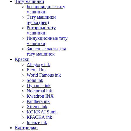
Тату машинки
Беспроводные тату
машинки
Тату машинки
ручка (pen)
Роторные тату
машинки
Индукционные тату
машинки
Запасные части для
тату машинок
Краски
Allegory ink
Eternal ink
World Famous ink
Solid ink
Dynamic ink
Nocturnal ink
Kwadron INX
Panthera ink
Xtreme ink
KOKKAI Sumi
КРАСКА ink
Intenze ink
Картриджи