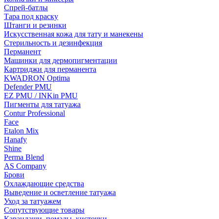
Спрей-батлы
Тара под краску
Штанги и резинки
Искусственная кожа для тату и манекены
Стерильность и дезинфекция
Перманент
Машинки для дермопигментации
Картриджи для перманента
KWADRON Optima
Defender PMU
EZ PMU / INKin PMU
Пигменты для татуажа
Contur Professional
Face
Etalon Mix
Hanafy
Shine
Perma Blend
AS Company
Брови
Охлаждающие средства
Выведение и осветление татуажа
Уход за татуажем
Сопутствующие товары
Карандаши, помады, кисточки