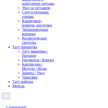
осветление татуажа
Уход за татуажем
Сопутствующие
товары
Карандаши,
помады, кисточки
Тренировочные
коврики
Косметические
средства
Тату барахолка
Тату машинки /
Питание
Пигменты / Краска
Картриджи /
Модули / Иглы
Защита / Уход
Трансфер
Тату наборы
Мебель
Сравнение
0