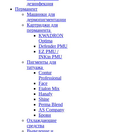
дезинфекция
Перманент
Машинки для
дермопигментации
Картриджи для
перманента
KWADRON
Optima
Defender PMU
EZ PMU /
INKin PMU
Пигменты для
татуажа
Contur
Professional
Face
Etalon Mix
Hanafy
Shine
Perma Blend
AS Company
Брови
Охлаждающие
средства
Выведение и