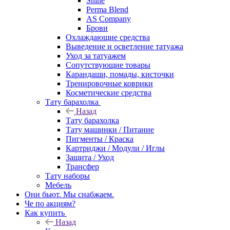
Shine
Perma Blend
AS Company
Брови
Охлаждающие средства
Выведение и осветление татуажа
Уход за татуажем
Сопутствующие товары
Карандаши, помады, кисточки
Тренировочные коврики
Косметические средства
Тату барахолка
Назад
Тату барахолка
Тату машинки / Питание
Пигменты / Краска
Картриджи / Модули / Иглы
Защита / Уход
Трансфер
Тату наборы
Мебель
Они бьют. Мы снабжаем.
Че по акциям?
Как купить
Назад