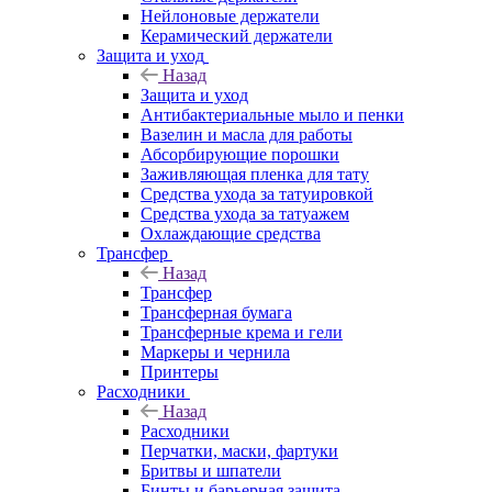
Нейлоновые держатели
Керамический держатели
Защита и уход
Назад
Защита и уход
Антибактериальные мыло и пенки
Вазелин и масла для работы
Абсорбирующие порошки
Заживляющая пленка для тату
Средства ухода за татуировкой
Средства ухода за татуажем
Охлаждающие средства
Трансфер
Назад
Трансфер
Трансферная бумага
Трансферные крема и гели
Маркеры и чернила
Принтеры
Расходники
Назад
Расходники
Перчатки, маски, фартуки
Бритвы и шпатели
Бинты и барьерная защита