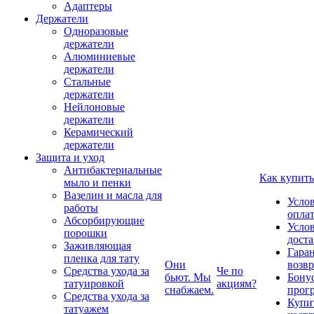
Адаптеры
Держатели
Одноразовые
держатели
Алюминиевые
держатели
Стальные
держатели
Нейлоновые
держатели
Керамический
держатели
Защита и уход
Антибактериальные
Как купить
мыло и пенки
Вазелин и масла для
Усло
работы
опла
Абсорбирующие
Усло
порошки
дост
Заживляющая
Гаран
пленка для тату
Они
возвр
Средства ухода за
Че по
бьют. Мы
Бону
татуировкой
акциям?
снабжаем.
прог
Средства ухода за
Купи
татуажем