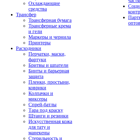
част
Охлаждающие
Соци
средства
конт
Трансфер
Парт
Трансферная бумага
опто
Трансферные крема
и гели
Маркеры и чернила
Принтеры
Расходники
Перчатки, маски,
фартуки
Бритвы и шпатели
Бинты и барьерная
защита
Пленки, простыни,
коврики
Колпачки и
миксеры
Спрей-батлы
Тара под краску
Штанги и резинки
Искусственная кожа
для тату и
манекены
Стерильность и