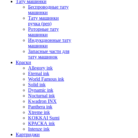
Тату машинки
Беспроводные тату
машинки
Тату машинки
ручка (pen)
Роторные тату
машинки
Индукционные тату
машинки
Запасные части для
тату машинок
Краски
Allegory ink
Eternal ink
World Famous ink
Solid ink
Dynamic ink
Nocturnal ink
Kwadron INX
Panthera ink
Xtreme ink
KOKKAI Sumi
КРАСКА ink
Intenze ink
Картриджи