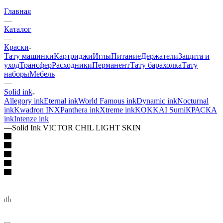
Главная
—
Каталог
—
Краски
Тату машинки
Картриджи
Иглы
Питание
Держатели
Защита и
уход
Трансфер
Расходники
Перманент
Тату барахолка
Тату
наборы
Мебель
—
Solid ink
Allegory ink
Eternal ink
World Famous ink
Dynamic ink
Nocturnal
ink
Kwadron INX
Panthera ink
Xtreme ink
KOKKAI Sumi
КРАСКА
ink
Intenze ink
—
Solid Ink VICTOR CHIL LIGHT SKIN