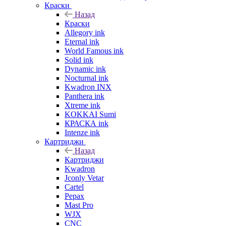
Краски
Назад
Краски
Allegory ink
Eternal ink
World Famous ink
Solid ink
Dynamic ink
Nocturnal ink
Kwadron INX
Panthera ink
Xtreme ink
KOKKAI Sumi
КРАСКА ink
Intenze ink
Картриджи
Назад
Картриджи
Kwadron
Jconly Vetar
Cartel
Pepax
Mast Pro
WJX
CNC