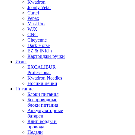
Kwadron
Jconly Vetar
Cartel
Pepax
Mast Pro
WJX
CNC
Cheyenne
Dark Horse
EZ & INKin
Картриджи-ручки
Иглы
EXCALIBUR
Professional
Kwadron Needles
Носики-лейки
Питание
Блоки питания
Беспроводные
блоки питания
Аккумуляторные
батареи
Клип-корды и
провода
Педали