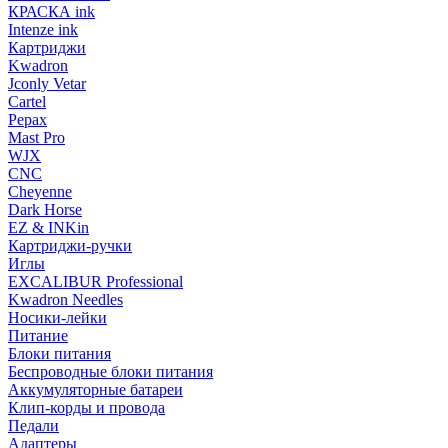
КРАСКА ink
Intenze ink
Картриджи
Kwadron
Jconly Vetar
Cartel
Pepax
Mast Pro
WJX
CNC
Cheyenne
Dark Horse
EZ & INKin
Картриджи-ручки
Иглы
EXCALIBUR Professional
Kwadron Needles
Носики-лейки
Питание
Блоки питания
Беспроводные блоки питания
Аккумуляторные батареи
Клип-корды и провода
Педали
Адаптеры