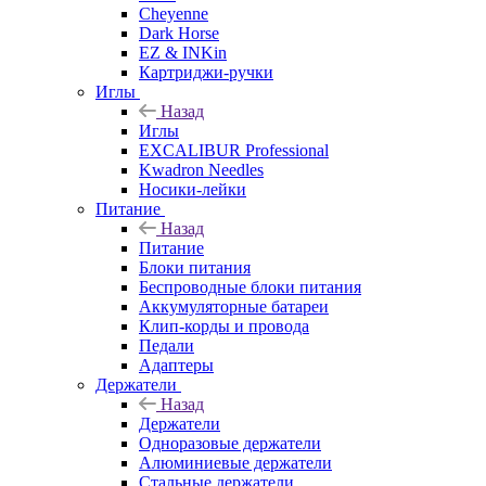
Cheyenne
Dark Horse
EZ & INKin
Картриджи-ручки
Иглы
Назад
Иглы
EXCALIBUR Professional
Kwadron Needles
Носики-лейки
Питание
Назад
Питание
Блоки питания
Беспроводные блоки питания
Аккумуляторные батареи
Клип-корды и провода
Педали
Адаптеры
Держатели
Назад
Держатели
Одноразовые держатели
Алюминиевые держатели
Стальные держатели