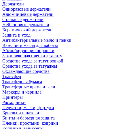
Держатели
Одноразовые держатели
Алюминиевые держатели
Стальные держатели
Нейлоновые держатели
Керамический держатели
Защита и уход
Антибактериальные мыло и пенки
Вазелин и масла для работы
Абсорбирующие порошки
Заживляющая пленка для тату
Средства ухода за татуировкой
Средства ухода за татуажем
Охлаждающие средства
Трансфер
Трансферная бумага
Трансферные крема и гели
Маркеры и чернила
Принтеры
Расходники
Перчатки, маски, фартуки
Бритвы и шпатели
Бинты и барьерная защита
Пленки, простыни, коврики
Колпачки и миксеры