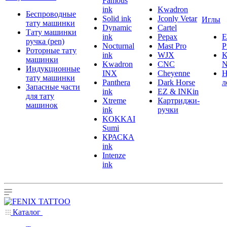
Famous
ink
Kwadron
Беспроводные
Solid ink
Jconly Vetar
Иглы
тату машинки
Dynamic
Cartel
Тату машинки
ink
Pepax
ручка (pen)
Nocturnal
Mast Pro
P
Роторные тату
ink
WJX
K
машинки
Kwadron
CNC
N
Индукционные
INX
Cheyenne
Н
тату машинки
Panthera
Dark Horse
л
Запасные части
ink
EZ & INKin
для тату
Xtreme
Картриджи-
машинок
ink
ручки
KOKKAI
Sumi
КРАСКА
ink
Intenze
ink
Каталог