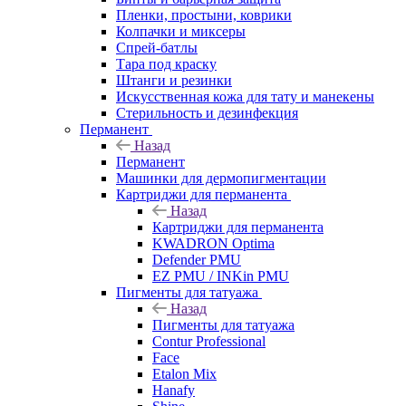
Пленки, простыни, коврики
Колпачки и миксеры
Спрей-батлы
Тара под краску
Штанги и резинки
Искусственная кожа для тату и манекены
Стерильность и дезинфекция
Перманент
Назад
Перманент
Машинки для дермопигментации
Картриджи для перманента
Назад
Картриджи для перманента
KWADRON Optima
Defender PMU
EZ PMU / INKin PMU
Пигменты для татуажа
Назад
Пигменты для татуажа
Contur Professional
Face
Etalon Mix
Hanafy