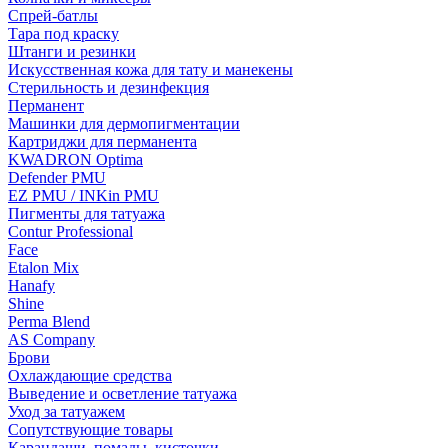
Спрей-батлы
Тара под краску
Штанги и резинки
Искусственная кожа для тату и манекены
Стерильность и дезинфекция
Перманент
Машинки для дермопигментации
Картриджи для перманента
KWADRON Optima
Defender PMU
EZ PMU / INKin PMU
Пигменты для татуажа
Contur Professional
Face
Etalon Mix
Hanafy
Shine
Perma Blend
AS Company
Брови
Охлаждающие средства
Выведение и осветление татуажа
Уход за татуажем
Сопутствующие товары
Карандаши, помады, кисточки