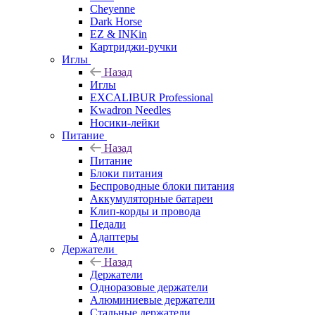
Cheyenne
Dark Horse
EZ & INKin
Картриджи-ручки
Иглы
Назад
Иглы
EXCALIBUR Professional
Kwadron Needles
Носики-лейки
Питание
Назад
Питание
Блоки питания
Беспроводные блоки питания
Аккумуляторные батареи
Клип-корды и провода
Педали
Адаптеры
Держатели
Назад
Держатели
Одноразовые держатели
Алюминиевые держатели
Стальные держатели