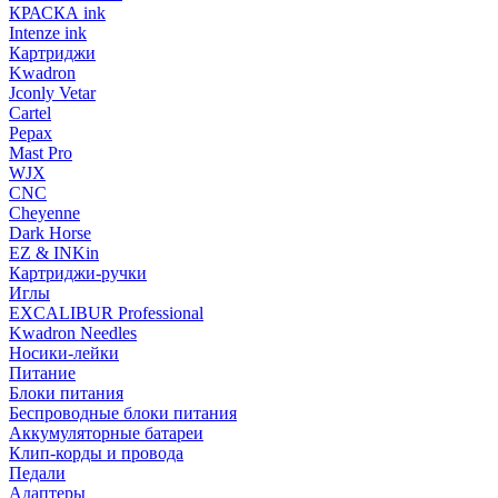
КРАСКА ink
Intenze ink
Картриджи
Kwadron
Jconly Vetar
Cartel
Pepax
Mast Pro
WJX
CNC
Cheyenne
Dark Horse
EZ & INKin
Картриджи-ручки
Иглы
EXCALIBUR Professional
Kwadron Needles
Носики-лейки
Питание
Блоки питания
Беспроводные блоки питания
Аккумуляторные батареи
Клип-корды и провода
Педали
Адаптеры