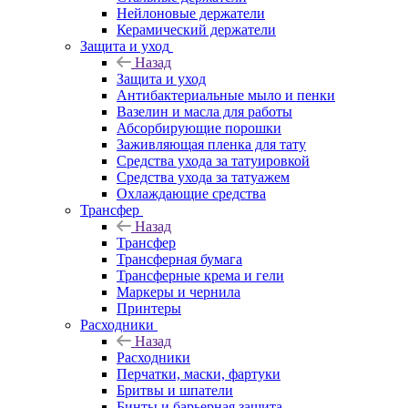
Нейлоновые держатели
Керамический держатели
Защита и уход
Назад
Защита и уход
Антибактериальные мыло и пенки
Вазелин и масла для работы
Абсорбирующие порошки
Заживляющая пленка для тату
Средства ухода за татуировкой
Средства ухода за татуажем
Охлаждающие средства
Трансфер
Назад
Трансфер
Трансферная бумага
Трансферные крема и гели
Маркеры и чернила
Принтеры
Расходники
Назад
Расходники
Перчатки, маски, фартуки
Бритвы и шпатели
Бинты и барьерная защита