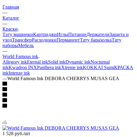
Главная
—
Каталог
—
Краски
Тату машинки
Картриджи
Иглы
Питание
Держатели
Защита и
уход
Трансфер
Расходники
Перманент
Тату барахолка
Тату
наборы
Мебель
—
World Famous ink
Allegory ink
Eternal ink
Solid ink
Dynamic ink
Nocturnal
ink
Kwadron INX
Panthera ink
Xtreme ink
KOKKAI Sumi
КРАСКА
ink
Intenze ink
—
World Famous Ink DEBORA CHERRYS MUSAS GEA
1 528
руб.
/шт