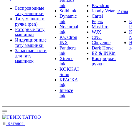
Famous
ink
Kwadron
Беспроводные
Solid ink
Jconly Vetar
Иглы
тату машинки
Dynamic
Cartel
Тату машинки
ink
Pepax
ручка (pen)
Nocturnal
Mast Pro
P
Роторные тату
ink
WJX
K
машинки
Kwadron
CNC
N
Индукционные
INX
Cheyenne
Н
тату машинки
Panthera
Dark Horse
л
Запасные части
ink
EZ & INKin
для тату
Xtreme
Картриджи-
машинок
ink
ручки
KOKKAI
Sumi
КРАСКА
ink
Intenze
ink
Каталог