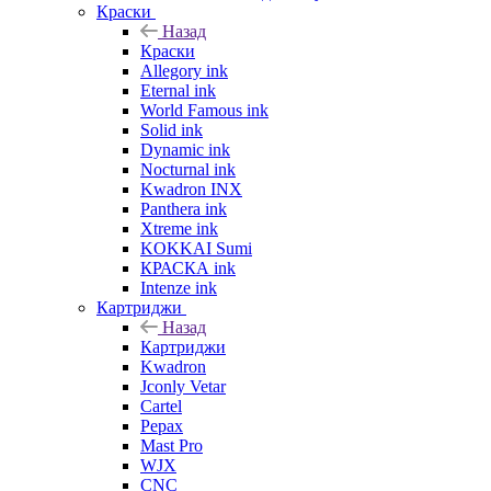
Краски
Назад
Краски
Allegory ink
Eternal ink
World Famous ink
Solid ink
Dynamic ink
Nocturnal ink
Kwadron INX
Panthera ink
Xtreme ink
KOKKAI Sumi
КРАСКА ink
Intenze ink
Картриджи
Назад
Картриджи
Kwadron
Jconly Vetar
Cartel
Pepax
Mast Pro
WJX
CNC