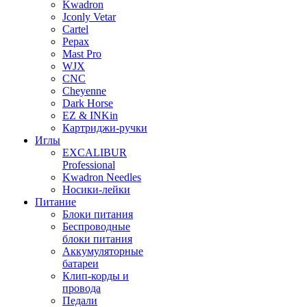
Kwadron
Jconly Vetar
Cartel
Pepax
Mast Pro
WJX
CNC
Cheyenne
Dark Horse
EZ & INKin
Картриджи-ручки
Иглы
EXCALIBUR
Professional
Kwadron Needles
Носики-лейки
Питание
Блоки питания
Беспроводные
блоки питания
Аккумуляторные
батареи
Клип-корды и
провода
Педали