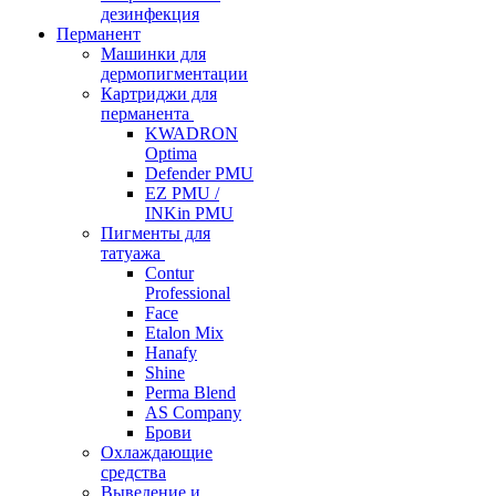
дезинфекция
Перманент
Машинки для
дермопигментации
Картриджи для
перманента
KWADRON
Optima
Defender PMU
EZ PMU /
INKin PMU
Пигменты для
татуажа
Contur
Professional
Face
Etalon Mix
Hanafy
Shine
Perma Blend
AS Company
Брови
Охлаждающие
средства
Выведение и