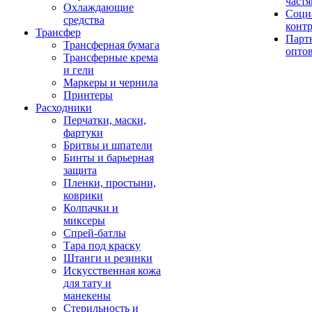
част
Охлаждающие
Соци
средства
конт
Трансфер
Парт
Трансферная бумага
опто
Трансферные крема
и гели
Маркеры и чернила
Принтеры
Расходники
Перчатки, маски,
фартуки
Бритвы и шпатели
Бинты и барьерная
защита
Пленки, простыни,
коврики
Колпачки и
миксеры
Спрей-батлы
Тара под краску
Штанги и резинки
Искусственная кожа
для тату и
манекены
Стерильность и