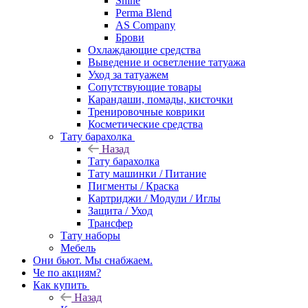
Shine
Perma Blend
AS Company
Брови
Охлаждающие средства
Выведение и осветление татуажа
Уход за татуажем
Сопутствующие товары
Карандаши, помады, кисточки
Тренировочные коврики
Косметические средства
Тату барахолка
Назад
Тату барахолка
Тату машинки / Питание
Пигменты / Краска
Картриджи / Модули / Иглы
Защита / Уход
Трансфер
Тату наборы
Мебель
Они бьют. Мы снабжаем.
Че по акциям?
Как купить
Назад