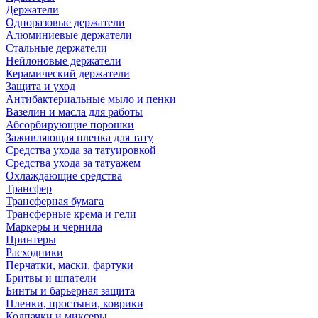
Держатели
Одноразовые держатели
Алюминиевые держатели
Стальные держатели
Нейлоновые держатели
Керамический держатели
Защита и уход
Антибактериальные мыло и пенки
Вазелин и масла для работы
Абсорбирующие порошки
Заживляющая пленка для тату
Средства ухода за татуировкой
Средства ухода за татуажем
Охлаждающие средства
Трансфер
Трансферная бумага
Трансферные крема и гели
Маркеры и чернила
Принтеры
Расходники
Перчатки, маски, фартуки
Бритвы и шпатели
Бинты и барьерная защита
Пленки, простыни, коврики
Колпачки и миксеры