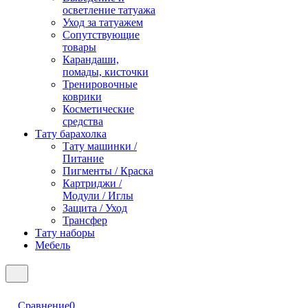
осветление татуажа
Уход за татуажем
Сопутствующие
товары
Карандаши,
помады, кисточки
Тренировочные
коврики
Косметические
средства
Тату барахолка
Тату машинки /
Питание
Пигменты / Краска
Картриджи /
Модули / Иглы
Защита / Уход
Трансфер
Тату наборы
Мебель
Сравнение
0