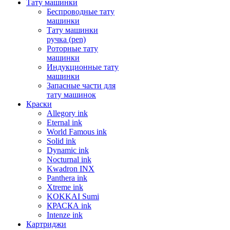
Тату машинки
Беспроводные тату
машинки
Тату машинки
ручка (pen)
Роторные тату
машинки
Индукционные тату
машинки
Запасные части для
тату машинок
Краски
Allegory ink
Eternal ink
World Famous ink
Solid ink
Dynamic ink
Nocturnal ink
Kwadron INX
Panthera ink
Xtreme ink
KOKKAI Sumi
КРАСКА ink
Intenze ink
Картриджи