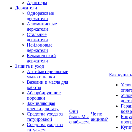
Адаптеры
Держатели
Одноразовые
держатели
Алюминиевые
держатели
Стальные
держатели
Нейлоновые
держатели
Керамический
держатели
Защита и уход
Антибактериальные
Как купить
мыло и пенки
Вазелин и масла для
Усло
работы
опла
Абсорбирующие
Усло
порошки
дост
Заживляющая
Гаран
пленка для тату
Они
возвр
Средства ухода за
Че по
бьют. Мы
Бону
татуировкой
акциям?
снабжаем.
прог
Средства ухода за
Купи
татуажем