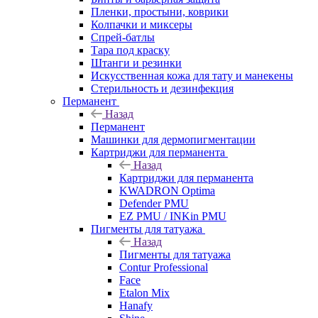
Пленки, простыни, коврики
Колпачки и миксеры
Спрей-батлы
Тара под краску
Штанги и резинки
Искусственная кожа для тату и манекены
Стерильность и дезинфекция
Перманент
Назад
Перманент
Машинки для дермопигментации
Картриджи для перманента
Назад
Картриджи для перманента
KWADRON Optima
Defender PMU
EZ PMU / INKin PMU
Пигменты для татуажа
Назад
Пигменты для татуажа
Contur Professional
Face
Etalon Mix
Hanafy