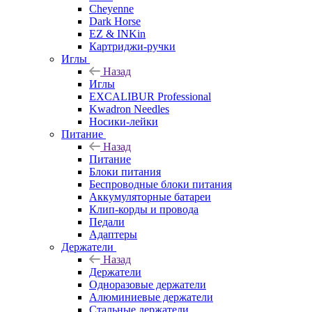
Cheyenne
Dark Horse
EZ & INKin
Картриджи-ручки
Иглы
Назад
Иглы
EXCALIBUR Professional
Kwadron Needles
Носики-лейки
Питание
Назад
Питание
Блоки питания
Беспроводные блоки питания
Аккумуляторные батареи
Клип-корды и провода
Педали
Адаптеры
Держатели
Назад
Держатели
Одноразовые держатели
Алюминиевые держатели
Стальные держатели