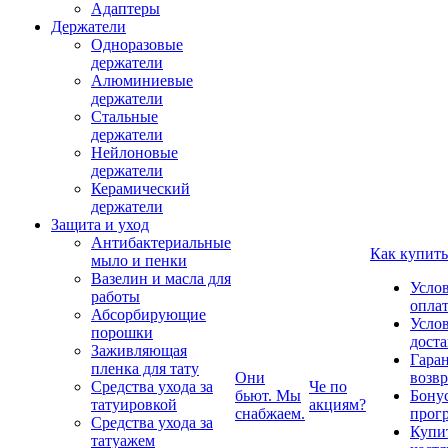
Адаптеры
Держатели
Одноразовые
держатели
Алюминиевые
держатели
Стальные
держатели
Нейлоновые
держатели
Керамический
держатели
Защита и уход
Антибактериальные
Как купить
мыло и пенки
Вазелин и масла для
Усло
работы
опла
Абсорбирующие
Усло
порошки
дост
Заживляющая
Гаран
пленка для тату
Они
возвр
Средства ухода за
Че по
бьют. Мы
Бону
татуировкой
акциям?
снабжаем.
прог
Средства ухода за
Купи
татуажем