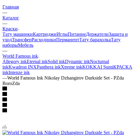
Главная
—
Каталог
—
Краски
Тату машинки
Картриджи
Иглы
Питание
Держатели
Защита и
уход
Трансфер
Расходники
Перманент
Тату барахолка
Тату
наборы
Мебель
—
World Famous ink
Allegory ink
Eternal ink
Solid ink
Dynamic ink
Nocturnal
ink
Kwadron INX
Panthera ink
Xtreme ink
KOKKAI Sumi
КРАСКА
ink
Intenze ink
—
World Famous Ink Nikolay Dzhangirov Darkside Set - PZda
BoroZda