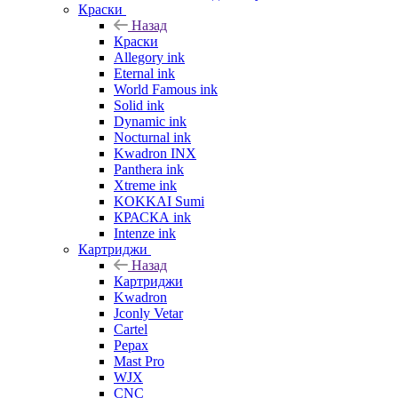
Краски
Назад
Краски
Allegory ink
Eternal ink
World Famous ink
Solid ink
Dynamic ink
Nocturnal ink
Kwadron INX
Panthera ink
Xtreme ink
KOKKAI Sumi
КРАСКА ink
Intenze ink
Картриджи
Назад
Картриджи
Kwadron
Jconly Vetar
Cartel
Pepax
Mast Pro
WJX
CNC