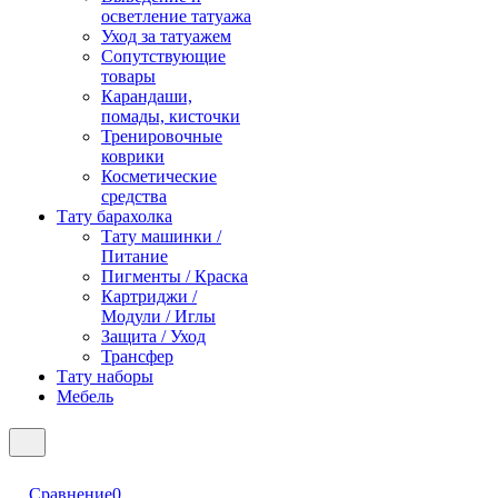
осветление татуажа
Уход за татуажем
Сопутствующие
товары
Карандаши,
помады, кисточки
Тренировочные
коврики
Косметические
средства
Тату барахолка
Тату машинки /
Питание
Пигменты / Краска
Картриджи /
Модули / Иглы
Защита / Уход
Трансфер
Тату наборы
Мебель
Сравнение
0