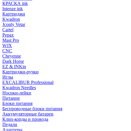
КРАСКА ink
Intenze ink
Картриджи
Kwadron
Jconly Vetar
Cartel
Pepax
Mast Pro
WJX
CNC
Cheyenne
Dark Horse
EZ & INKin
Картриджи-ручки
Иглы
EXCALIBUR Professional
Kwadron Needles
Носики-лейки
Питание
Блоки питания
Беспроводные блоки питания
Аккумуляторные батареи
Клип-корды и провода
Педали
Адаптеры