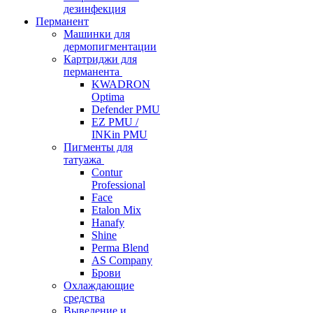
дезинфекция
Перманент
Машинки для
дермопигментации
Картриджи для
перманента
KWADRON
Optima
Defender PMU
EZ PMU /
INKin PMU
Пигменты для
татуажа
Contur
Professional
Face
Etalon Mix
Hanafy
Shine
Perma Blend
AS Company
Брови
Охлаждающие
средства
Выведение и