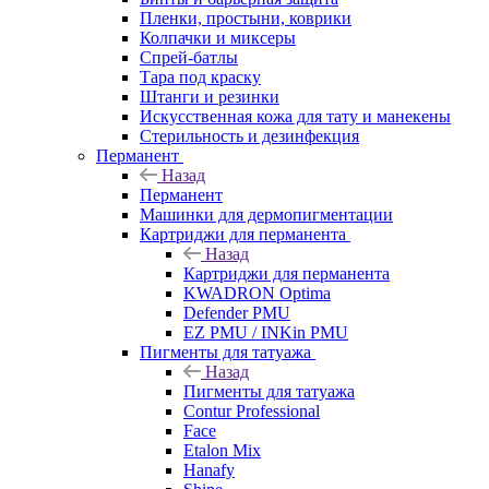
Пленки, простыни, коврики
Колпачки и миксеры
Спрей-батлы
Тара под краску
Штанги и резинки
Искусственная кожа для тату и манекены
Стерильность и дезинфекция
Перманент
Назад
Перманент
Машинки для дермопигментации
Картриджи для перманента
Назад
Картриджи для перманента
KWADRON Optima
Defender PMU
EZ PMU / INKin PMU
Пигменты для татуажа
Назад
Пигменты для татуажа
Contur Professional
Face
Etalon Mix
Hanafy