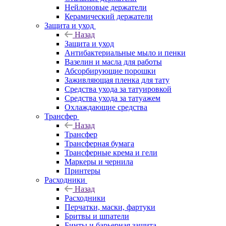
Нейлоновые держатели
Керамический держатели
Защита и уход
Назад
Защита и уход
Антибактериальные мыло и пенки
Вазелин и масла для работы
Абсорбирующие порошки
Заживляющая пленка для тату
Средства ухода за татуировкой
Средства ухода за татуажем
Охлаждающие средства
Трансфер
Назад
Трансфер
Трансферная бумага
Трансферные крема и гели
Маркеры и чернила
Принтеры
Расходники
Назад
Расходники
Перчатки, маски, фартуки
Бритвы и шпатели
Бинты и барьерная защита