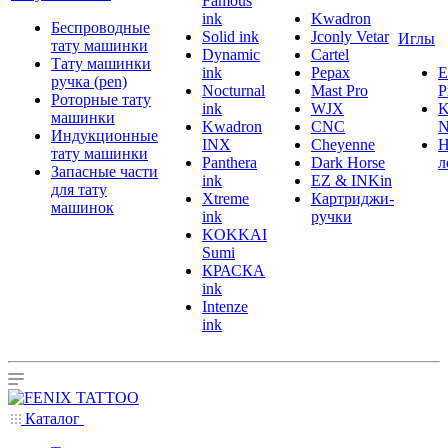
Famous
ink
Kwadron
Беспроводные
Solid ink
Jconly Vetar
Иглы
тату машинки
Dynamic
Cartel
Тату машинки
ink
Pepax
ручка (pen)
Nocturnal
Mast Pro
P
Роторные тату
ink
WJX
K
машинки
Kwadron
CNC
N
Индукционные
INX
Cheyenne
Н
тату машинки
Panthera
Dark Horse
л
Запасные части
ink
EZ & INKin
для тату
Xtreme
Картриджи-
машинок
ink
ручки
KOKKAI
Sumi
КРАСКА
ink
Intenze
ink
Каталог