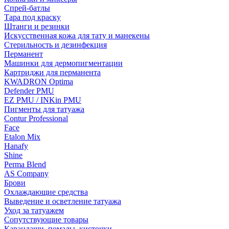
Спрей-батлы
Тара под краску
Штанги и резинки
Искусственная кожа для тату и манекены
Стерильность и дезинфекция
Перманент
Машинки для дермопигментации
Картриджи для перманента
KWADRON Optima
Defender PMU
EZ PMU / INKin PMU
Пигменты для татуажа
Contur Professional
Face
Etalon Mix
Hanafy
Shine
Perma Blend
AS Company
Брови
Охлаждающие средства
Выведение и осветление татуажа
Уход за татуажем
Сопутствующие товары
Карандаши, помады, кисточки