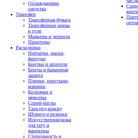
част
Охлаждающие
Соци
средства
конт
Трансфер
Парт
Трансферная бумага
опто
Трансферные крема
и гели
Маркеры и чернила
Принтеры
Расходники
Перчатки, маски,
фартуки
Бритвы и шпатели
Бинты и барьерная
защита
Пленки, простыни,
коврики
Колпачки и
миксеры
Спрей-батлы
Тара под краску
Штанги и резинки
Искусственная кожа
для тату и
манекены
Стерильность и