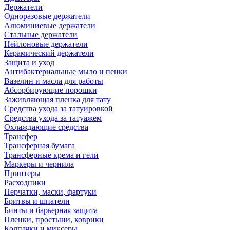
Держатели
Одноразовые держатели
Алюминиевые держатели
Стальные держатели
Нейлоновые держатели
Керамический держатели
Защита и уход
Антибактериальные мыло и пенки
Вазелин и масла для работы
Абсорбирующие порошки
Заживляющая пленка для тату
Средства ухода за татуировкой
Средства ухода за татуажем
Охлаждающие средства
Трансфер
Трансферная бумага
Трансферные крема и гели
Маркеры и чернила
Принтеры
Расходники
Перчатки, маски, фартуки
Бритвы и шпатели
Бинты и барьерная защита
Пленки, простыни, коврики
Колпачки и миксеры