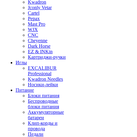
Kwadron
Jconly Vetar
Cartel
Pepax
Mast Pro
WJX
CNC
Cheyenne
Dark Horse
EZ & INKin
Картриджи-ручки
Иглы
EXCALIBUR
Professional
Kwadron Needles
Носики-лейки
Питание
Блоки питания
Беспроводные
блоки питания
Аккумуляторные
батареи
Клип-корды и
провода
Педали