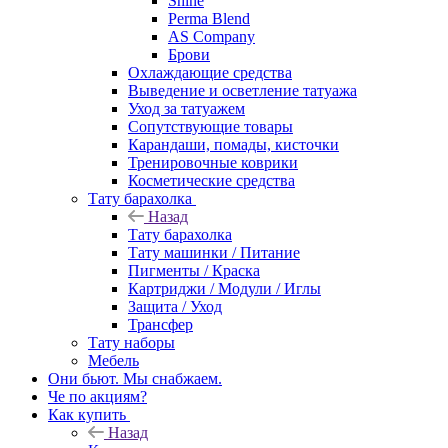
Shine
Perma Blend
AS Company
Брови
Охлаждающие средства
Выведение и осветление татуажа
Уход за татуажем
Сопутствующие товары
Карандаши, помады, кисточки
Тренировочные коврики
Косметические средства
Тату барахолка
Назад
Тату барахолка
Тату машинки / Питание
Пигменты / Краска
Картриджи / Модули / Иглы
Защита / Уход
Трансфер
Тату наборы
Мебель
Они бьют. Мы снабжаем.
Че по акциям?
Как купить
Назад