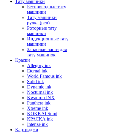
Тату машинки
Беспроводные тату
машинки
Тату машинки
ручка (pen)
Роторные тату
машинки
Индукционные тату
машинки
Запасные части для
тату машинок
Краски
Allegory ink
Eternal ink
World Famous ink
Solid ink
Dynamic ink
Nocturnal ink
Kwadron INX
Panthera ink
Xtreme ink
KOKKAI Sumi
КРАСКА ink
Intenze ink
Картриджи