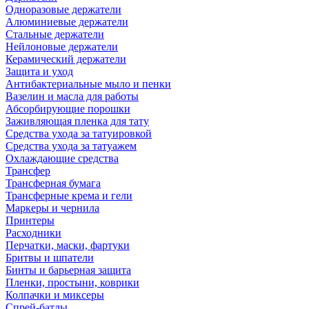
Одноразовые держатели
Алюминиевые держатели
Стальные держатели
Нейлоновые держатели
Керамический держатели
Защита и уход
Антибактериальные мыло и пенки
Вазелин и масла для работы
Абсорбирующие порошки
Заживляющая пленка для тату
Средства ухода за татуировкой
Средства ухода за татуажем
Охлаждающие средства
Трансфер
Трансферная бумага
Трансферные крема и гели
Маркеры и чернила
Принтеры
Расходники
Перчатки, маски, фартуки
Бритвы и шпатели
Бинты и барьерная защита
Пленки, простыни, коврики
Колпачки и миксеры
Спрей-батлы