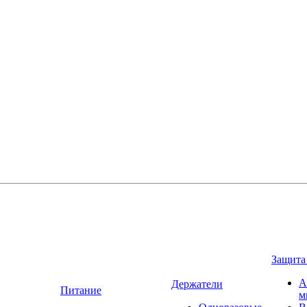
Защита
А
Держатели
Питание
м