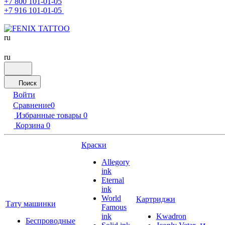
+7 800 101-01-05
+7 916 101-01-05
ru
ru
Поиск
Войти
Сравнение
0
Избранные товары
0
Корзина
0
Краски
Allegory
ink
Eternal
ink
World
Картриджи
Тату машинки
Famous
ink
Kwadron
Беспроводные