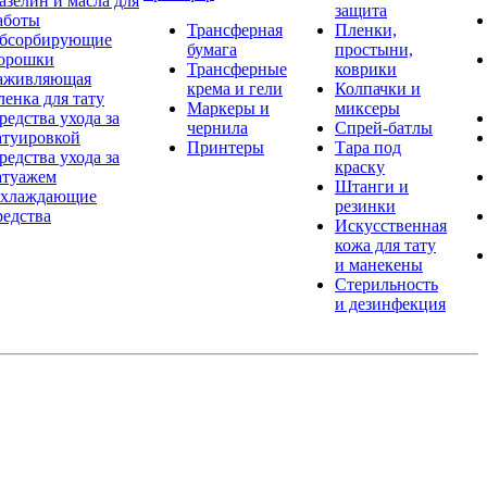
азелин и масла для
защита
аботы
Трансферная
Пленки,
бсорбирующие
бумага
простыни,
орошки
Трансферные
коврики
аживляющая
крема и гели
Колпачки и
ленка для тату
Маркеры и
миксеры
редства ухода за
чернила
Спрей-батлы
атуировкой
Принтеры
Тара под
редства ухода за
краску
атуажем
Штанги и
хлаждающие
резинки
редства
Искусственная
кожа для тату
и манекены
Стерильность
и дезинфекция