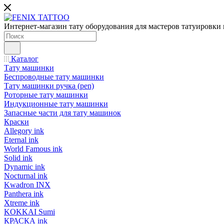
Интернет-магазин тату оборудования для мастеров татуировки 
Каталог
Тату машинки
Беспроводные тату машинки
Тату машинки ручка (pen)
Роторные тату машинки
Индукционные тату машинки
Запасные части для тату машинок
Краски
Allegory ink
Eternal ink
World Famous ink
Solid ink
Dynamic ink
Nocturnal ink
Kwadron INX
Panthera ink
Xtreme ink
KOKKAI Sumi
КРАСКА ink