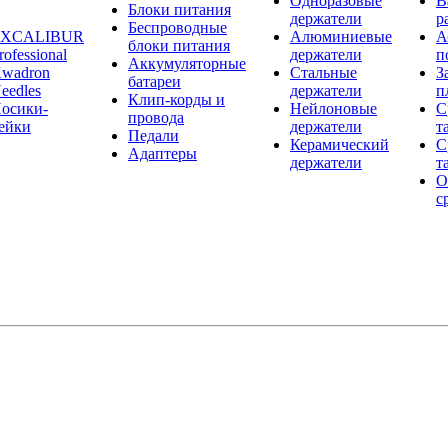
Одноразовые
В
Блоки питания
держатели
р
Беспроводные
EXCALIBUR
Алюминиевые
А
блоки питания
rofessional
держатели
п
Аккумуляторные
wadron
Стальные
З
батареи
eedles
держатели
п
Клип-корды и
осики-
Нейлоновые
С
провода
ейки
держатели
т
Педали
Керамический
С
Адаптеры
держатели
т
О
с