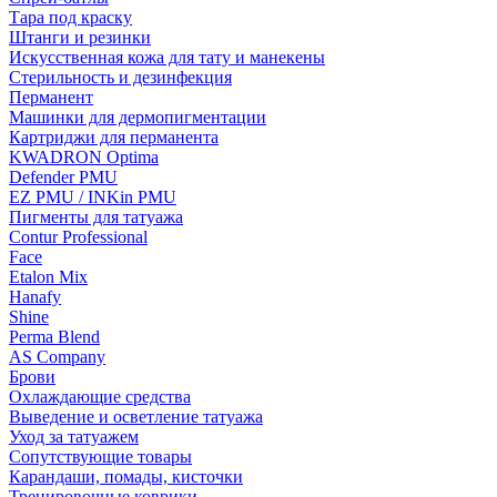
Тара под краску
Штанги и резинки
Искусственная кожа для тату и манекены
Стерильность и дезинфекция
Перманент
Машинки для дермопигментации
Картриджи для перманента
KWADRON Optima
Defender PMU
EZ PMU / INKin PMU
Пигменты для татуажа
Contur Professional
Face
Etalon Mix
Hanafy
Shine
Perma Blend
AS Company
Брови
Охлаждающие средства
Выведение и осветление татуажа
Уход за татуажем
Сопутствующие товары
Карандаши, помады, кисточки
Тренировочные коврики