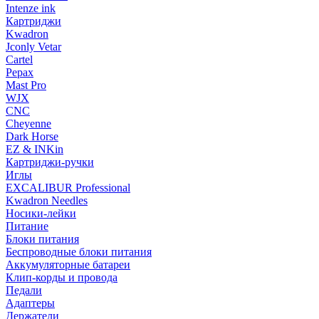
Intenze ink
Картриджи
Kwadron
Jconly Vetar
Cartel
Pepax
Mast Pro
WJX
CNC
Cheyenne
Dark Horse
EZ & INKin
Картриджи-ручки
Иглы
EXCALIBUR Professional
Kwadron Needles
Носики-лейки
Питание
Блоки питания
Беспроводные блоки питания
Аккумуляторные батареи
Клип-корды и провода
Педали
Адаптеры
Держатели