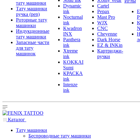
Solid ink
Jconly Vetar
Иглы
тату машинки
Dynamic
Cartel
Тату машинки
ink
Pepax
ручка (pen)
Nocturnal
Mast Pro
P
Роторные тату
ink
WJX
K
машинки
Kwadron
CNC
N
Индукционные
INX
Cheyenne
Н
тату машинки
Panthera
Dark Horse
л
Запасные части
ink
EZ & INKin
для тату
Xtreme
Картриджи-
машинок
ink
ручки
KOKKAI
Sumi
КРАСКА
ink
Intenze
ink
Каталог
Тату машинки
Беспроводные тату машинки