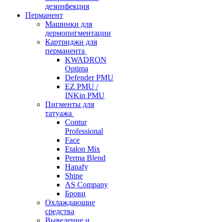
дезинфекция
Перманент
Машинки для
дермопигментации
Картриджи для
перманента
KWADRON
Optima
Defender PMU
EZ PMU /
INKin PMU
Пигменты для
татуажа
Contur
Professional
Face
Etalon Mix
Perma Blend
Hanafy
Shine
AS Company
Брови
Охлаждающие
средства
Выведение и