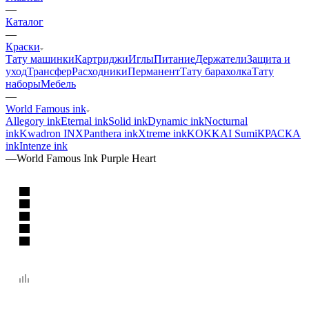
—
Каталог
—
Краски
Тату машинки
Картриджи
Иглы
Питание
Держатели
Защита и
уход
Трансфер
Расходники
Перманент
Тату барахолка
Тату
наборы
Мебель
—
World Famous ink
Allegory ink
Eternal ink
Solid ink
Dynamic ink
Nocturnal
ink
Kwadron INX
Panthera ink
Xtreme ink
KOKKAI Sumi
КРАСКА
ink
Intenze ink
—
World Famous Ink Purple Heart