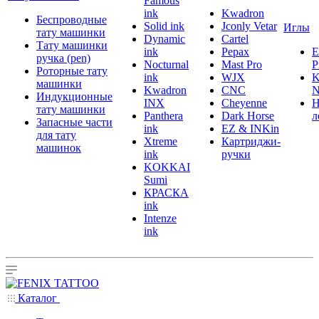
Famous
ink
Kwadron
Беспроводные
Solid ink
Jconly Vetar
Иглы
тату машинки
Dynamic
Cartel
Тату машинки
ink
Pepax
ручка (pen)
Nocturnal
Mast Pro
P
Роторные тату
ink
WJX
K
машинки
Kwadron
CNC
N
Индукционные
INX
Cheyenne
Н
тату машинки
Panthera
Dark Horse
л
Запасные части
ink
EZ & INKin
для тату
Xtreme
Картриджи-
машинок
ink
ручки
KOKKAI
Sumi
КРАСКА
ink
Intenze
ink
Каталог