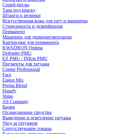
Спрей-батлы
Тара под краску
Штанги и резинки
Искусственная кожа для тату и манекены
Стерильность и дезинфекция
Перманент
Машинки для дермопигментации
Картриджи для перманента
KWADRON Optima
Defender PMU
EZ PMU / INKin PMU
Пигменты для татуажа
Contur Professional
Face
Etalon Mix
Perma Blend
Hanafy
Shine
AS Company
Брови
Охлаждающие средства
Выведение и осветление татуажа
Уход за татуажем
Сопутствующие товары
Карандаши, помады, кисточки