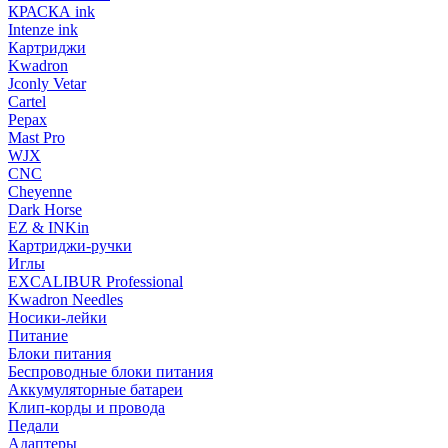
КРАСКА ink
Intenze ink
Картриджи
Kwadron
Jconly Vetar
Cartel
Pepax
Mast Pro
WJX
CNC
Cheyenne
Dark Horse
EZ & INKin
Картриджи-ручки
Иглы
EXCALIBUR Professional
Kwadron Needles
Носики-лейки
Питание
Блоки питания
Беспроводные блоки питания
Аккумуляторные батареи
Клип-корды и провода
Педали
Адаптеры