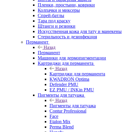
Пленки, простыни, коврики
Колпачки и миксеры
Спрей-батлы
Тара под краску
Штанги и резинки
Искусственная кожа для тату и манекены
Стерильность и дезинфекция
Перманент
Назад
Перманент
Машинки для дермопигментации
Картриджи для перманента
Назад
Картриджи для перманента
KWADRON Optima
Defender PMU
EZ PMU / INKin PMU
Пигменты для татуажа
Назад
Пигменты для татуажа
Contur Professional
Face
Etalon Mix
Perma Blend