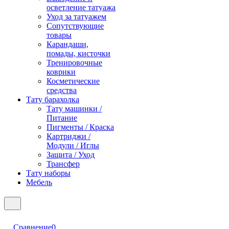
осветление татуажа
Уход за татуажем
Сопутствующие
товары
Карандаши,
помады, кисточки
Тренировочные
коврики
Косметические
средства
Тату барахолка
Тату машинки /
Питание
Пигменты / Краска
Картриджи /
Модули / Иглы
Защита / Уход
Трансфер
Тату наборы
Мебель
Сравнение
0