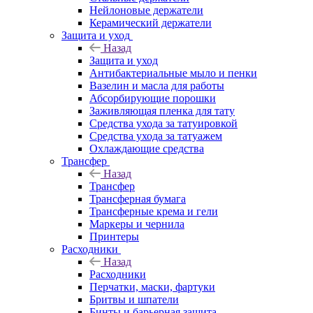
Нейлоновые держатели
Керамический держатели
Защита и уход
Назад
Защита и уход
Антибактериальные мыло и пенки
Вазелин и масла для работы
Абсорбирующие порошки
Заживляющая пленка для тату
Средства ухода за татуировкой
Средства ухода за татуажем
Охлаждающие средства
Трансфер
Назад
Трансфер
Трансферная бумага
Трансферные крема и гели
Маркеры и чернила
Принтеры
Расходники
Назад
Расходники
Перчатки, маски, фартуки
Бритвы и шпатели
Бинты и барьерная защита