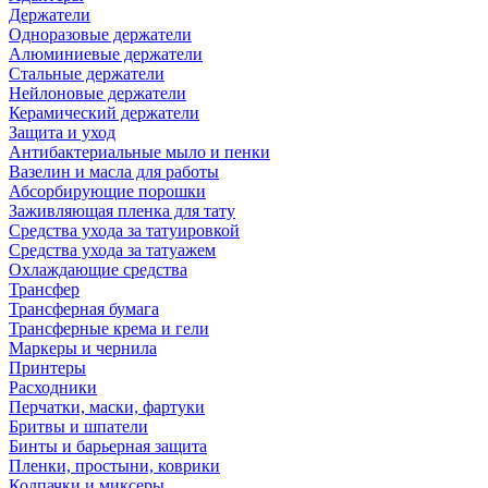
Держатели
Одноразовые держатели
Алюминиевые держатели
Стальные держатели
Нейлоновые держатели
Керамический держатели
Защита и уход
Антибактериальные мыло и пенки
Вазелин и масла для работы
Абсорбирующие порошки
Заживляющая пленка для тату
Средства ухода за татуировкой
Средства ухода за татуажем
Охлаждающие средства
Трансфер
Трансферная бумага
Трансферные крема и гели
Маркеры и чернила
Принтеры
Расходники
Перчатки, маски, фартуки
Бритвы и шпатели
Бинты и барьерная защита
Пленки, простыни, коврики
Колпачки и миксеры