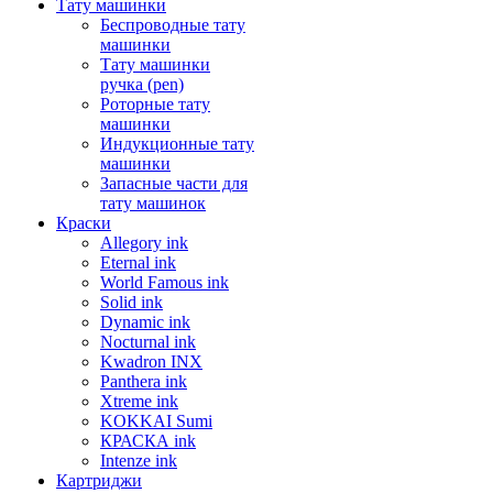
Тату машинки
Беспроводные тату
машинки
Тату машинки
ручка (pen)
Роторные тату
машинки
Индукционные тату
машинки
Запасные части для
тату машинок
Краски
Allegory ink
Eternal ink
World Famous ink
Solid ink
Dynamic ink
Nocturnal ink
Kwadron INX
Panthera ink
Xtreme ink
KOKKAI Sumi
КРАСКА ink
Intenze ink
Картриджи