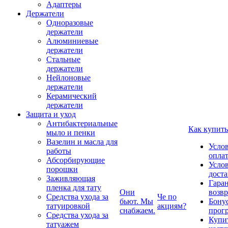
Адаптеры
Держатели
Одноразовые
держатели
Алюминиевые
держатели
Стальные
держатели
Нейлоновые
держатели
Керамический
держатели
Защита и уход
Антибактериальные
Как купить
мыло и пенки
Вазелин и масла для
Усло
работы
опла
Абсорбирующие
Усло
порошки
дост
Заживляющая
Гаран
пленка для тату
Они
возвр
Средства ухода за
Че по
бьют. Мы
Бону
татуировкой
акциям?
снабжаем.
прог
Средства ухода за
Купи
татуажем