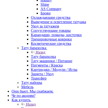
Hanafy
Shine
AS Company
Брови
Охлаждающие средства
Выведение и осветление татуажа
Уход за татуажем
Сопутствующие товары
Карандаши, помады, кисточки
Тренировочные коврики
Косметические средства
Тату барахолка
Назад
Тату барахолка
Тату машинки / Питание
Пигменты / Краска
Картриджи / Модули / Иглы
Защита / Уход
Трансфер
Тату наборы
Мебель
Они бьют. Мы снабжаем.
Че по акциям?
Как купить
Назад