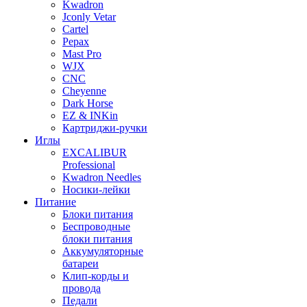
Kwadron
Jconly Vetar
Cartel
Pepax
Mast Pro
WJX
CNC
Cheyenne
Dark Horse
EZ & INKin
Картриджи-ручки
Иглы
EXCALIBUR
Professional
Kwadron Needles
Носики-лейки
Питание
Блоки питания
Беспроводные
блоки питания
Аккумуляторные
батареи
Клип-корды и
провода
Педали