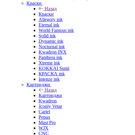
Краски
Назад
Краски
Allegory ink
Eternal ink
World Famous ink
Solid ink
Dynamic ink
Nocturnal ink
Kwadron INX
Panthera ink
Xtreme ink
KOKKAI Sumi
КРАСКА ink
Intenze ink
Картриджи
Назад
Картриджи
Kwadron
Jconly Vetar
Cartel
Pepax
Mast Pro
WJX
CNC