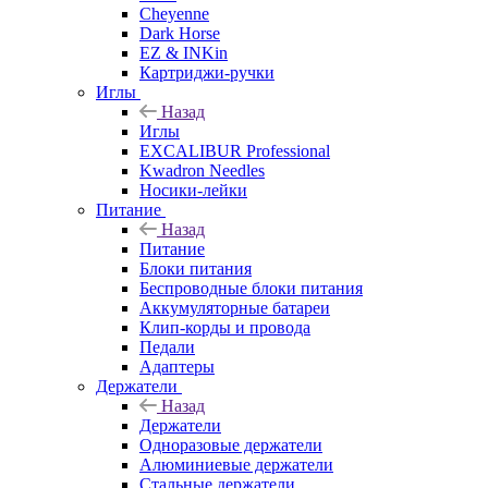
Cheyenne
Dark Horse
EZ & INKin
Картриджи-ручки
Иглы
Назад
Иглы
EXCALIBUR Professional
Kwadron Needles
Носики-лейки
Питание
Назад
Питание
Блоки питания
Беспроводные блоки питания
Аккумуляторные батареи
Клип-корды и провода
Педали
Адаптеры
Держатели
Назад
Держатели
Одноразовые держатели
Алюминиевые держатели
Стальные держатели