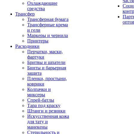
част
Охлаждающие
Соци
средства
конт
Трансфер
Парт
Трансферная бумага
опто
Трансферные крема
и гели
Маркеры и чернила
Принтеры
Расходники
Перчатки, маски,
фартуки
Бритвы и шпатели
Бинты и барьерная
защита
Пленки, простыни,
коврики
Колпачки и
миксеры
Спрей-батлы
Тара под краску
Штанги и резинки
Искусственная кожа
для тату и
манекены
Стерильность и