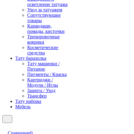
осветление татуажа
Уход за татуажем
Сопутствующие
товары
Карандаши,
помады, кисточки
Тренировочные
коврики
Косметические
средства
Тату барахолка
Тату машинки /
Питание
Пигменты / Краска
Картриджи /
Модули / Иглы
Защита / Уход
Трансфер
Тату наборы
Мебель
Сравнение
0