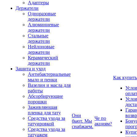
Адаптеры
Держатели
Одноразовые
держатели
Алюминиевые
держатели
Стальные
держатели
Нейлоновые
держатели
Керамический
держатели
Защита и уход
Антибактериальные
Как купить
мыло и пенки
Вазелин и масла для
Усло
работы
опла
Абсорбирующие
Усло
порошки
дост
Заживляющая
Гаран
пленка для тату
Они
возвр
Средства ухода за
Че по
бьют. Мы
Бону
татуировкой
акциям?
снабжаем.
прог
Средства ухода за
Купи
татуажем