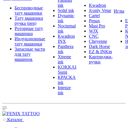
Famous
ink
Kwadron
Беспроводные
Solid ink
Jconly Vetar
Иглы
тату машинки
Dynamic
Cartel
Тату машинки
ink
Pepax
ручка (pen)
Nocturnal
Mast Pro
P
Роторные тату
ink
WJX
K
машинки
Kwadron
CNC
N
Индукционные
INX
Cheyenne
Н
тату машинки
Panthera
Dark Horse
л
Запасные части
ink
EZ & INKin
для тату
Xtreme
Картриджи-
машинок
ink
ручки
KOKKAI
Sumi
КРАСКА
ink
Intenze
ink
Каталог