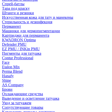
Спрей-батлы
Тара под краску
Штанги и резинки
Искусственная кожа для тату и манекены
Стерильность и дезинфекция
Перманент
Машинки для дермопигментации
Картриджи для перманента
KWADRON Optima
Defender PMU
EZ PMU / INKin PMU
Пигменты для татуажа
Contur Professional
Face
Etalon Mix
Perma Blend
Hanafy
Shine
AS Company
Брови
Охлаждающие средства
Выведение и осветление татуажа
Уход за татуажем
Сопутствующие товары
Карандаши, помады, кисточки