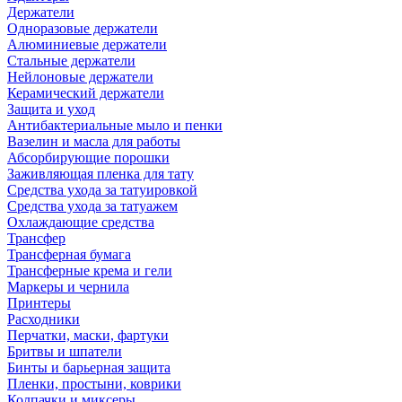
Держатели
Одноразовые держатели
Алюминиевые держатели
Стальные держатели
Нейлоновые держатели
Керамический держатели
Защита и уход
Антибактериальные мыло и пенки
Вазелин и масла для работы
Абсорбирующие порошки
Заживляющая пленка для тату
Средства ухода за татуировкой
Средства ухода за татуажем
Охлаждающие средства
Трансфер
Трансферная бумага
Трансферные крема и гели
Маркеры и чернила
Принтеры
Расходники
Перчатки, маски, фартуки
Бритвы и шпатели
Бинты и барьерная защита
Пленки, простыни, коврики
Колпачки и миксеры