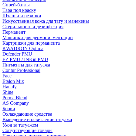
Спрей-батлы
Тара под краску
Штанги и резинки
Искусственная кожа для тату и манекены
Стерильность и дезинфекция
Перманент
Машинки для дермопигментации
Картриджи для перманента
KWADRON Optima
Defender PMU
EZ PMU / INKin PMU
Пигменты для татуажа
Contur Professional
Face
Etalon Mix
Hanafy
Shine
Perma Blend
AS Company
Брови
Охлаждающие средства
Выведение и осветление татуажа
Уход за татуажем
Сопутствующие товары
Карандаши, помады, кисточки