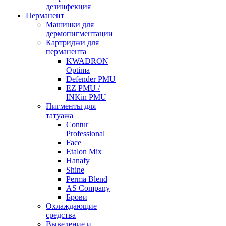
дезинфекция
Перманент
Машинки для
дермопигментации
Картриджи для
перманента
KWADRON
Optima
Defender PMU
EZ PMU /
INKin PMU
Пигменты для
татуажа
Contur
Professional
Face
Etalon Mix
Hanafy
Shine
Perma Blend
AS Company
Брови
Охлаждающие
средства
Выведение и