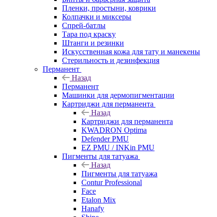
Пленки, простыни, коврики
Колпачки и миксеры
Спрей-батлы
Тара под краску
Штанги и резинки
Искусственная кожа для тату и манекены
Стерильность и дезинфекция
Перманент
Назад
Перманент
Машинки для дермопигментации
Картриджи для перманента
Назад
Картриджи для перманента
KWADRON Optima
Defender PMU
EZ PMU / INKin PMU
Пигменты для татуажа
Назад
Пигменты для татуажа
Contur Professional
Face
Etalon Mix
Hanafy