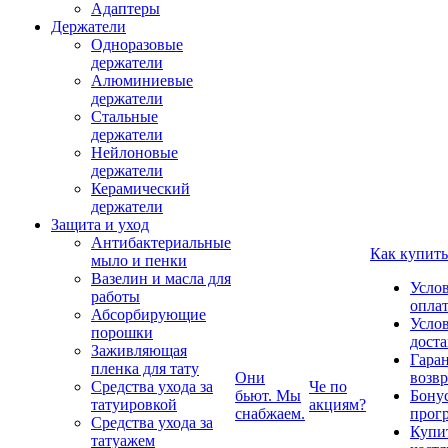
Адаптеры
Держатели
Одноразовые
держатели
Алюминиевые
держатели
Стальные
держатели
Нейлоновые
держатели
Керамический
держатели
Защита и уход
Антибактериальные
Как купить
мыло и пенки
Вазелин и масла для
Усло
работы
опла
Абсорбирующие
Усло
порошки
дост
Заживляющая
Гаран
пленка для тату
Они
возвр
Средства ухода за
Че по
бьют. Мы
Бону
татуировкой
акциям?
снабжаем.
прог
Средства ухода за
Купи
татуажем