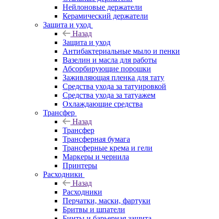
Нейлоновые держатели
Керамический держатели
Защита и уход
Назад
Защита и уход
Антибактериальные мыло и пенки
Вазелин и масла для работы
Абсорбирующие порошки
Заживляющая пленка для тату
Средства ухода за татуировкой
Средства ухода за татуажем
Охлаждающие средства
Трансфер
Назад
Трансфер
Трансферная бумага
Трансферные крема и гели
Маркеры и чернила
Принтеры
Расходники
Назад
Расходники
Перчатки, маски, фартуки
Бритвы и шпатели
Бинты и барьерная защита