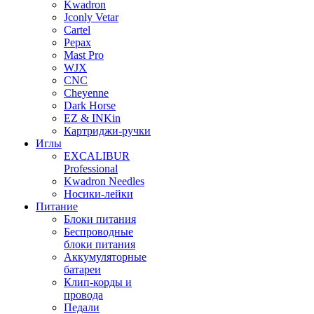
Kwadron
Jconly Vetar
Cartel
Pepax
Mast Pro
WJX
CNC
Cheyenne
Dark Horse
EZ & INKin
Картриджи-ручки
Иглы
EXCALIBUR
Professional
Kwadron Needles
Носики-лейки
Питание
Блоки питания
Беспроводные
блоки питания
Аккумуляторные
батареи
Клип-корды и
провода
Педали