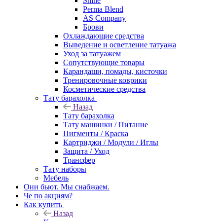
Shine
Perma Blend
AS Company
Брови
Охлаждающие средства
Выведение и осветление татуажа
Уход за татуажем
Сопутствующие товары
Карандаши, помады, кисточки
Тренировочные коврики
Косметические средства
Тату барахолка
Назад
Тату барахолка
Тату машинки / Питание
Пигменты / Краска
Картриджи / Модули / Иглы
Защита / Уход
Трансфер
Тату наборы
Мебель
Они бьют. Мы снабжаем.
Че по акциям?
Как купить
Назад