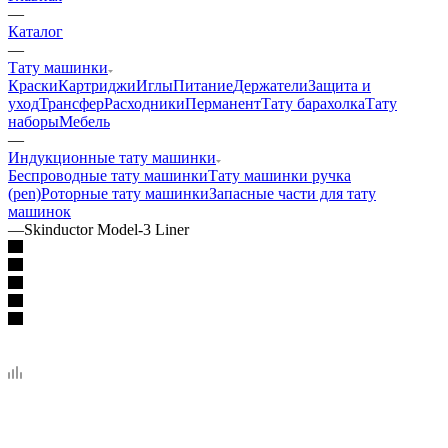
—
Каталог
—
Тату машинки
Краски
Картриджи
Иглы
Питание
Держатели
Защита и
уход
Трансфер
Расходники
Перманент
Тату барахолка
Тату
наборы
Мебель
—
Индукционные тату машинки
Беспроводные тату машинки
Тату машинки ручка
(pen)
Роторные тату машинки
Запасные части для тату
машинок
—
Skinductor Model-3 Liner