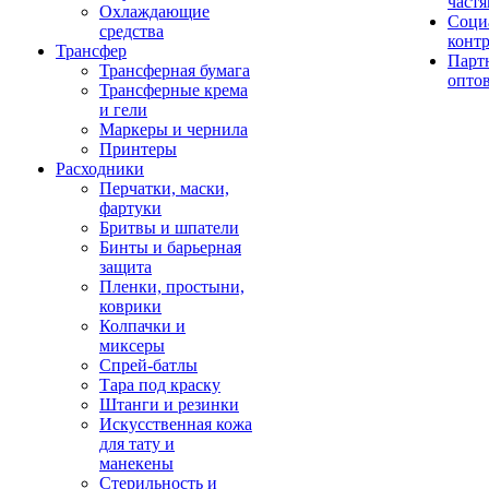
част
Охлаждающие
Соци
средства
конт
Трансфер
Парт
Трансферная бумага
опто
Трансферные крема
и гели
Маркеры и чернила
Принтеры
Расходники
Перчатки, маски,
фартуки
Бритвы и шпатели
Бинты и барьерная
защита
Пленки, простыни,
коврики
Колпачки и
миксеры
Спрей-батлы
Тара под краску
Штанги и резинки
Искусственная кожа
для тату и
манекены
Стерильность и