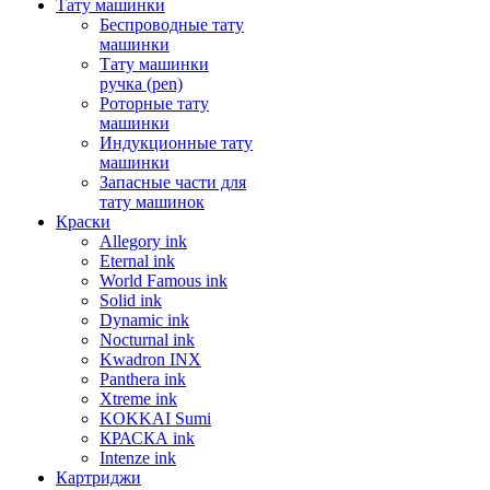
Тату машинки
Беспроводные тату
машинки
Тату машинки
ручка (pen)
Роторные тату
машинки
Индукционные тату
машинки
Запасные части для
тату машинок
Краски
Allegory ink
Eternal ink
World Famous ink
Solid ink
Dynamic ink
Nocturnal ink
Kwadron INX
Panthera ink
Xtreme ink
KOKKAI Sumi
КРАСКА ink
Intenze ink
Картриджи