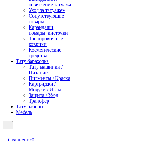
осветление татуажа
Уход за татуажем
Сопутствующие
товары
Карандаши,
помады, кисточки
Тренировочные
коврики
Косметические
средства
Тату барахолка
Тату машинки /
Питание
Пигменты / Краска
Картриджи /
Модули / Иглы
Защита / Уход
Трансфер
Тату наборы
Мебель
Сравнение
0