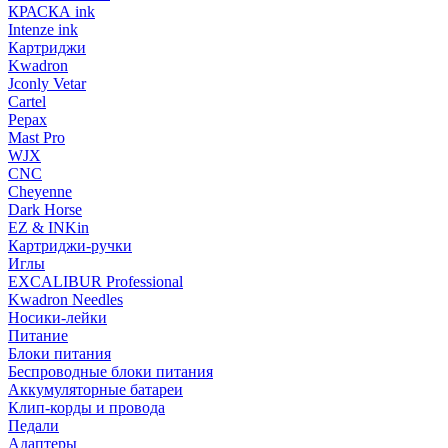
КРАСКА ink
Intenze ink
Картриджи
Kwadron
Jconly Vetar
Cartel
Pepax
Mast Pro
WJX
CNC
Cheyenne
Dark Horse
EZ & INKin
Картриджи-ручки
Иглы
EXCALIBUR Professional
Kwadron Needles
Носики-лейки
Питание
Блоки питания
Беспроводные блоки питания
Аккумуляторные батареи
Клип-корды и провода
Педали
Адаптеры