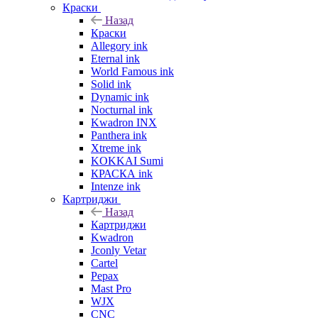
Краски
Назад
Краски
Allegory ink
Eternal ink
World Famous ink
Solid ink
Dynamic ink
Nocturnal ink
Kwadron INX
Panthera ink
Xtreme ink
KOKKAI Sumi
КРАСКА ink
Intenze ink
Картриджи
Назад
Картриджи
Kwadron
Jconly Vetar
Cartel
Pepax
Mast Pro
WJX
CNC