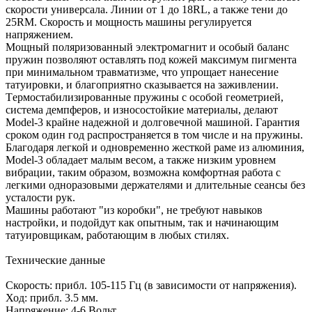
скорости универсала. Линии от 1 до 18RL, а также тени до
25RM. Скорость и мощность машины регулируется
напряжением.
Мощный поляризованный электромагнит и особый баланс
пружин позволяют оставлять под кожей максимум пигмента
при минимальном травматизме, что упрощает нанесение
татуировки, и благоприятно сказывается на заживлении.
Tермостабилизированные пружины c особой геометрией,
система демпферов, и износостойкие материалы, делают
Model-3 крайне надежной и долговечной машиной. Гарантия
сроком один год распространяется в том числе и на пружины.
Благодаря легкой и одновременно жесткой раме из алюминия,
Model-3 обладает малым весом, а также низким уровнем
вибрации, таким образом, возможна комфортная работа с
легкими одноразовыми держателями и длительные сеансы без
усталости рук.
Машины работают "из коробки", не требуют навыков
настройки, и подойдут как опытным, так и начинающим
татуировщикам, работающим в любых стилях.
Технические данные
Скорость: прибл. 105-115 Гц (в зависимости от напряжения).
Ход: прибл. 3.5 мм.
Напряжение: 4-6 Вольт.