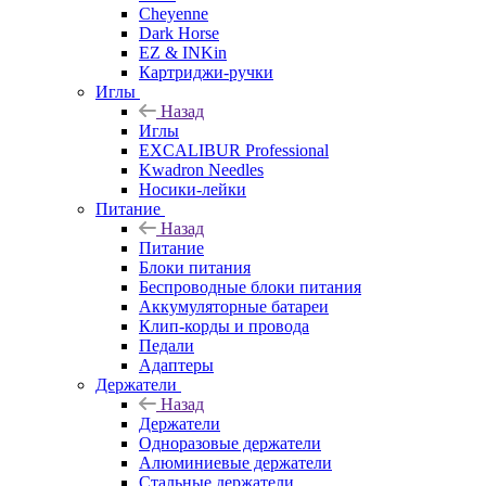
Cheyenne
Dark Horse
EZ & INKin
Картриджи-ручки
Иглы
Назад
Иглы
EXCALIBUR Professional
Kwadron Needles
Носики-лейки
Питание
Назад
Питание
Блоки питания
Беспроводные блоки питания
Аккумуляторные батареи
Клип-корды и провода
Педали
Адаптеры
Держатели
Назад
Держатели
Одноразовые держатели
Алюминиевые держатели
Стальные держатели