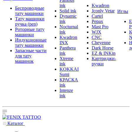
Famous
ink
Kwadron
Беспроводные
Solid ink
Jconly Vetar
Иглы
тату машинки
Dynamic
Cartel
Тату машинки
ink
Pepax
ручка (pen)
Nocturnal
Mast Pro
P
Роторные тату
ink
WJX
K
машинки
Kwadron
CNC
N
Индукционные
INX
Cheyenne
Н
тату машинки
Panthera
Dark Horse
л
Запасные части
ink
EZ & INKin
для тату
Xtreme
Картриджи-
машинок
ink
ручки
KOKKAI
Sumi
КРАСКА
ink
Intenze
ink
Каталог