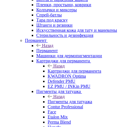
Пленки, простыни, коврики
Колпачки и миксеры
Спрей-батлы
Тара под краску
Штанги и резинки
Искусственная кожа для тату и манекены
Стерильность и дезинфекция
Перманент
Назад
Перманент
Машинки для дермопигментации
Картриджи для перманента
Назад
Картриджи для перманента
KWADRON Optima
Defender PMU
EZ PMU / INKin PMU
Пигменты для татуажа
Назад
Пигменты для татуажа
Contur Professional
Face
Etalon Mix
Perma Blend