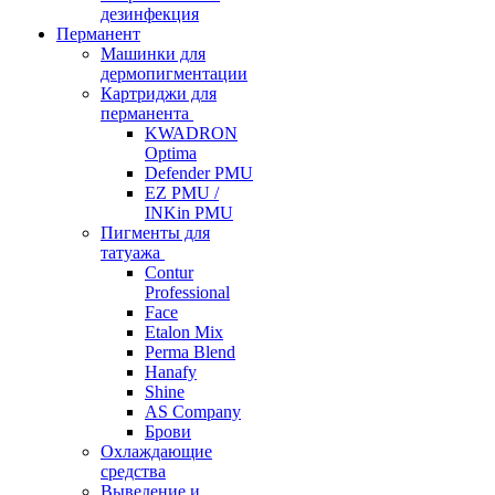
дезинфекция
Перманент
Машинки для
дермопигментации
Картриджи для
перманента
KWADRON
Optima
Defender PMU
EZ PMU /
INKin PMU
Пигменты для
татуажа
Contur
Professional
Face
Etalon Mix
Perma Blend
Hanafy
Shine
AS Company
Брови
Охлаждающие
средства
Выведение и