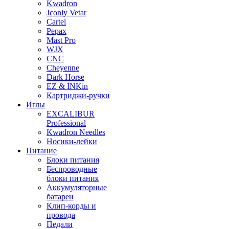
Kwadron
Jconly Vetar
Cartel
Pepax
Mast Pro
WJX
CNC
Cheyenne
Dark Horse
EZ & INKin
Картриджи-ручки
Иглы
EXCALIBUR
Professional
Kwadron Needles
Носики-лейки
Питание
Блоки питания
Беспроводные
блоки питания
Аккумуляторные
батареи
Клип-корды и
провода
Педали