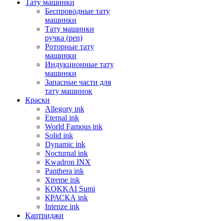
Тату машинки
Беспроводные тату
машинки
Тату машинки
ручка (pen)
Роторные тату
машинки
Индукционные тату
машинки
Запасные части для
тату машинок
Краски
Allegory ink
Eternal ink
World Famous ink
Solid ink
Dynamic ink
Nocturnal ink
Kwadron INX
Panthera ink
Xtreme ink
KOKKAI Sumi
КРАСКА ink
Intenze ink
Картриджи