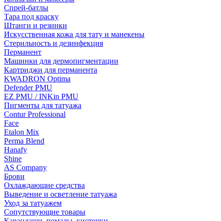
Спрей-батлы
Тара под краску
Штанги и резинки
Искусственная кожа для тату и манекены
Стерильность и дезинфекция
Перманент
Машинки для дермопигментации
Картриджи для перманента
KWADRON Optima
Defender PMU
EZ PMU / INKin PMU
Пигменты для татуажа
Contur Professional
Face
Etalon Mix
Perma Blend
Hanafy
Shine
AS Company
Брови
Охлаждающие средства
Выведение и осветление татуажа
Уход за татуажем
Сопутствующие товары
Карандаши, помады, кисточки