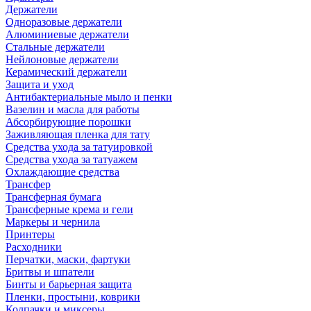
Держатели
Одноразовые держатели
Алюминиевые держатели
Стальные держатели
Нейлоновые держатели
Керамический держатели
Защита и уход
Антибактериальные мыло и пенки
Вазелин и масла для работы
Абсорбирующие порошки
Заживляющая пленка для тату
Средства ухода за татуировкой
Средства ухода за татуажем
Охлаждающие средства
Трансфер
Трансферная бумага
Трансферные крема и гели
Маркеры и чернила
Принтеры
Расходники
Перчатки, маски, фартуки
Бритвы и шпатели
Бинты и барьерная защита
Пленки, простыни, коврики
Колпачки и миксеры