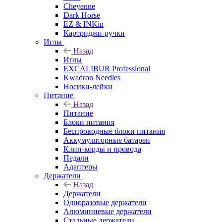
Cheyenne
Dark Horse
EZ & INKin
Картриджи-ручки
Иглы
Назад
Иглы
EXCALIBUR Professional
Kwadron Needles
Носики-лейки
Питание
Назад
Питание
Блоки питания
Беспроводные блоки питания
Аккумуляторные батареи
Клип-корды и провода
Педали
Адаптеры
Держатели
Назад
Держатели
Одноразовые держатели
Алюминиевые держатели
Стальные держатели