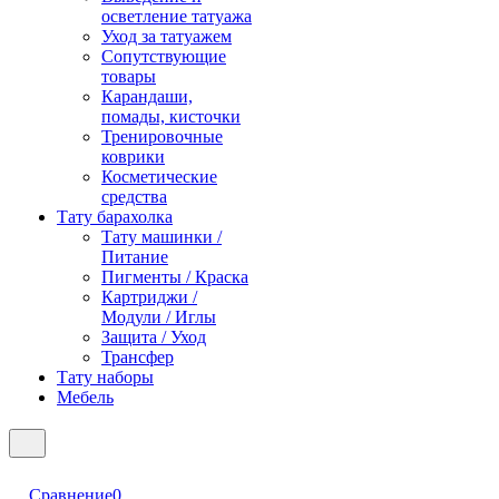
осветление татуажа
Уход за татуажем
Сопутствующие
товары
Карандаши,
помады, кисточки
Тренировочные
коврики
Косметические
средства
Тату барахолка
Тату машинки /
Питание
Пигменты / Краска
Картриджи /
Модули / Иглы
Защита / Уход
Трансфер
Тату наборы
Мебель
Сравнение
0