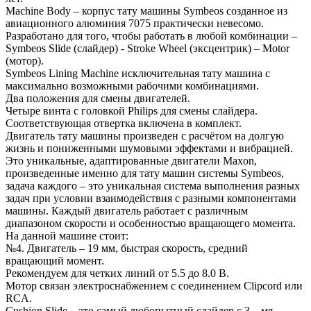
Machine Body – корпус тату машины Symbeos созданное из
авиационного алюминия 7075 практически невесомо.
Разработано для того, чтобы работать в любой комбинации –
Symbeos Slide (слайдер) - Stroke Wheel (эксцентрик) – Motor
(мотор).
Symbeos Lining Machine исключительная тату машина с
максимально возможными рабочими комбинациями.
Два положения для смены двигателей.
Четыре винта с головкой Philips для смены слайдера.
Соответствующая отвертка включена в комплект.
Двигатель тату машины произведен с расчётом на долгую
жизнь и пониженными шумовыми эффектами и вибрацией.
Это уникальные, адаптированные двигатели Maxon,
произведенные именно для тату машин системы Symbeos,
задача каждого – это уникальная система выполнения разных
задач при условии взаимодействия с разными компонентами
машины. Каждый двигатель работает с различным
диапазоном скорости и особенностью вращающего момента.
На данной машине стоит:
№4. Двигатель – 19 мм, быстрая скорость, средний
вращающий момент.
Рекомендуем для четких линий от 5.5 до 8.0 В.
Мотор связан электроснабжением с соединением Clipcord или
RCA.
Cushion Slide – это самый любопытный слайдер с 3 – мя