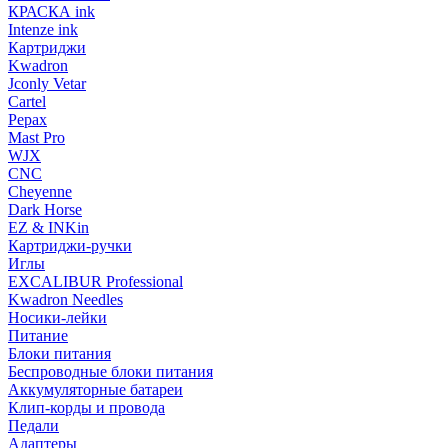
КРАСКА ink
Intenze ink
Картриджи
Kwadron
Jconly Vetar
Cartel
Pepax
Mast Pro
WJX
CNC
Cheyenne
Dark Horse
EZ & INKin
Картриджи-ручки
Иглы
EXCALIBUR Professional
Kwadron Needles
Носики-лейки
Питание
Блоки питания
Беспроводные блоки питания
Аккумуляторные батареи
Клип-корды и провода
Педали
Адаптеры