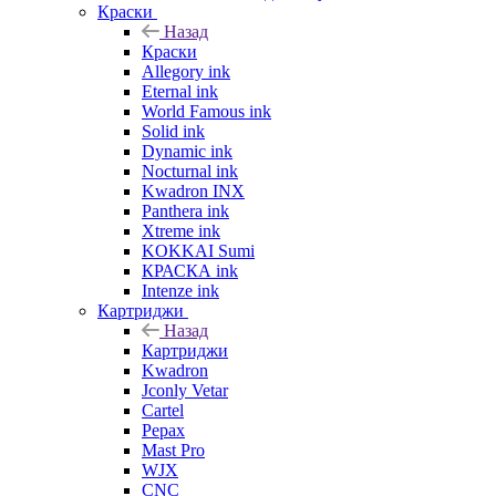
Краски
Назад
Краски
Allegory ink
Eternal ink
World Famous ink
Solid ink
Dynamic ink
Nocturnal ink
Kwadron INX
Panthera ink
Xtreme ink
KOKKAI Sumi
КРАСКА ink
Intenze ink
Картриджи
Назад
Картриджи
Kwadron
Jconly Vetar
Cartel
Pepax
Mast Pro
WJX
CNC