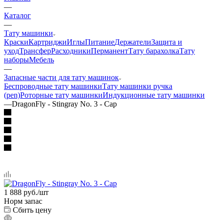
—
Каталог
—
Тату машинки
Краски
Картриджи
Иглы
Питание
Держатели
Защита и
уход
Трансфер
Расходники
Перманент
Тату барахолка
Тату
наборы
Мебель
—
Запасные части для тату машинок
Беспроводные тату машинки
Тату машинки ручка
(pen)
Роторные тату машинки
Индукционные тату машинки
—
DragonFly - Stingray No. 3 - Cap
1 888
руб.
/шт
Норм запас
Сбить цену