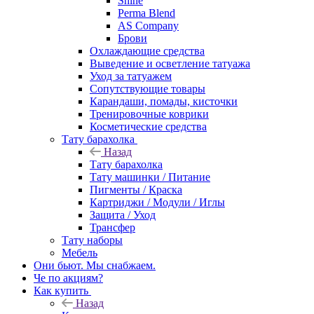
Shine
Perma Blend
AS Company
Брови
Охлаждающие средства
Выведение и осветление татуажа
Уход за татуажем
Сопутствующие товары
Карандаши, помады, кисточки
Тренировочные коврики
Косметические средства
Тату барахолка
Назад
Тату барахолка
Тату машинки / Питание
Пигменты / Краска
Картриджи / Модули / Иглы
Защита / Уход
Трансфер
Тату наборы
Мебель
Они бьют. Мы снабжаем.
Че по акциям?
Как купить
Назад