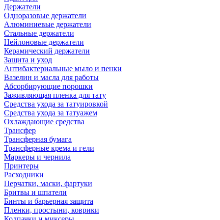
Держатели
Одноразовые держатели
Алюминиевые держатели
Стальные держатели
Нейлоновые держатели
Керамический держатели
Защита и уход
Антибактериальные мыло и пенки
Вазелин и масла для работы
Абсорбирующие порошки
Заживляющая пленка для тату
Средства ухода за татуировкой
Средства ухода за татуажем
Охлаждающие средства
Трансфер
Трансферная бумага
Трансферные крема и гели
Маркеры и чернила
Принтеры
Расходники
Перчатки, маски, фартуки
Бритвы и шпатели
Бинты и барьерная защита
Пленки, простыни, коврики
Колпачки и миксеры