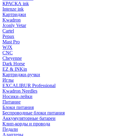
КРАСКА ink
Intenze ink
Картриджи
Kwadron
Jconly Vetar
Cartel
Pepax
Mast Pro
WJX
CNC
Cheyenne
Dark Horse
EZ & INKin
Картриджи-ручки
Иглы
EXCALIBUR Professional
Kwadron Needles
Носики-лейки
Питание
Блоки питания
Беспроводные блоки питания
Аккумуляторные батареи
Клип-корды и провода
Педали
Адаптеры