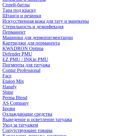
Спрей-батлы
Тара под краску
Штанги и резинки
Искусственная кожа для тату и манекены
Стерильность и дезинфекция
Перманент
Машинки для дермопигментации
Картриджи для перманента
KWADRON Optima
Defender PMU
EZ PMU / INKin PMU
Пигменты для татуажа
Contur Professional
Face
Etalon Mix
Hanafy
Shine
Perma Blend
AS Company
Брови
Охлаждающие средства
Выведение и осветление татуажа
Уход за татуажем
Сопутствующие товары
Карандаши, помады, кисточки