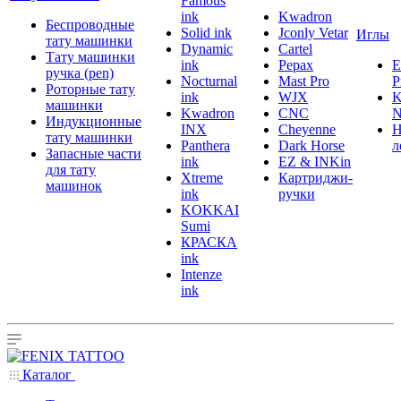
Famous
ink
Kwadron
Беспроводные
Solid ink
Jconly Vetar
Иглы
тату машинки
Dynamic
Cartel
Тату машинки
ink
Pepax
ручка (pen)
Nocturnal
Mast Pro
P
Роторные тату
ink
WJX
K
машинки
Kwadron
CNC
N
Индукционные
INX
Cheyenne
Н
тату машинки
Panthera
Dark Horse
л
Запасные части
ink
EZ & INKin
для тату
Xtreme
Картриджи-
машинок
ink
ручки
KOKKAI
Sumi
КРАСКА
ink
Intenze
ink
Каталог