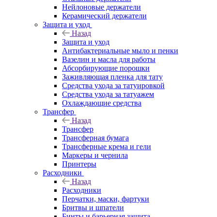
Нейлоновые держатели
Керамический держатели
Защита и уход
Назад
Защита и уход
Антибактериальные мыло и пенки
Вазелин и масла для работы
Абсорбирующие порошки
Заживляющая пленка для тату
Средства ухода за татуировкой
Средства ухода за татуажем
Охлаждающие средства
Трансфер
Назад
Трансфер
Трансферная бумага
Трансферные крема и гели
Маркеры и чернила
Принтеры
Расходники
Назад
Расходники
Перчатки, маски, фартуки
Бритвы и шпатели
Бинты и барьерная защита