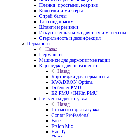
Пленки, простыни, коврики
Колпачки и миксеры
Спрей-батлы
Тара под краску
Штанги и резинки
Искусственная кожа для тату и манекены
Стерильность и дезинфекция
Перманент
Назад
Перманент
Машинки для дермопигментации
Картриджи для перманента
Назад
Картриджи для перманента
KWADRON Optima
Defender PMU
EZ PMU / INKin PMU
Пигменты для татуажа
Назад
Пигменты для татуажа
Contur Professional
Face
Etalon Mix
Hanafy