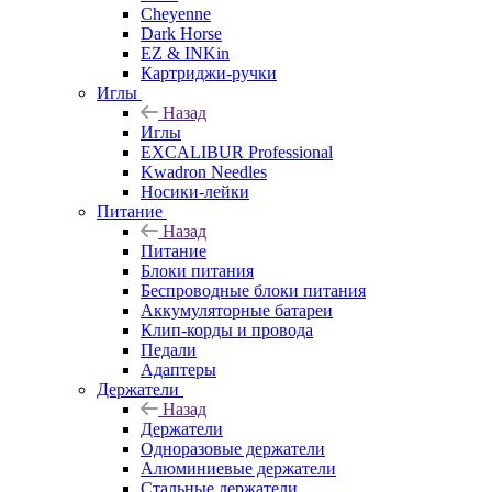
Cheyenne
Dark Horse
EZ & INKin
Картриджи-ручки
Иглы
Назад
Иглы
EXCALIBUR Professional
Kwadron Needles
Носики-лейки
Питание
Назад
Питание
Блоки питания
Беспроводные блоки питания
Аккумуляторные батареи
Клип-корды и провода
Педали
Адаптеры
Держатели
Назад
Держатели
Одноразовые держатели
Алюминиевые держатели
Стальные держатели