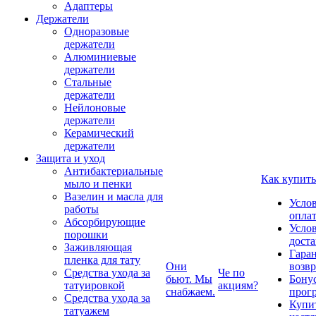
Адаптеры
Держатели
Одноразовые
держатели
Алюминиевые
держатели
Стальные
держатели
Нейлоновые
держатели
Керамический
держатели
Защита и уход
Антибактериальные
Как купить
мыло и пенки
Вазелин и масла для
Усло
работы
опла
Абсорбирующие
Усло
порошки
дост
Заживляющая
Гаран
пленка для тату
Они
возвр
Средства ухода за
Че по
бьют. Мы
Бону
татуировкой
акциям?
снабжаем.
прог
Средства ухода за
Купи
татуажем