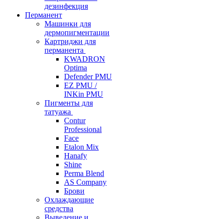
дезинфекция
Перманент
Машинки для
дермопигментации
Картриджи для
перманента
KWADRON
Optima
Defender PMU
EZ PMU /
INKin PMU
Пигменты для
татуажа
Contur
Professional
Face
Etalon Mix
Hanafy
Shine
Perma Blend
AS Company
Брови
Охлаждающие
средства
Выведение и