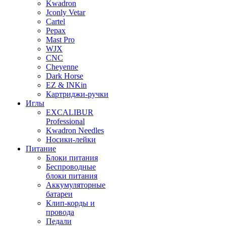
Kwadron
Jconly Vetar
Cartel
Pepax
Mast Pro
WJX
CNC
Cheyenne
Dark Horse
EZ & INKin
Картриджи-ручки
Иглы
EXCALIBUR
Professional
Kwadron Needles
Носики-лейки
Питание
Блоки питания
Беспроводные
блоки питания
Аккумуляторные
батареи
Клип-корды и
провода
Педали