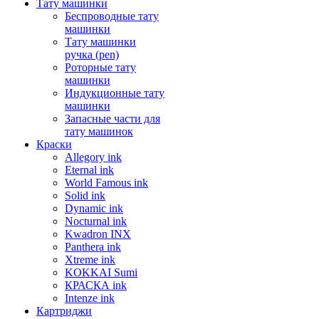
Тату машинки
Беспроводные тату
машинки
Тату машинки
ручка (pen)
Роторные тату
машинки
Индукционные тату
машинки
Запасные части для
тату машинок
Краски
Allegory ink
Eternal ink
World Famous ink
Solid ink
Dynamic ink
Nocturnal ink
Kwadron INX
Panthera ink
Xtreme ink
KOKKAI Sumi
КРАСКА ink
Intenze ink
Картриджи