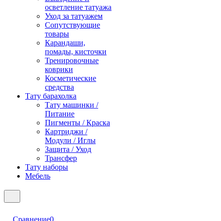
осветление татуажа
Уход за татуажем
Сопутствующие
товары
Карандаши,
помады, кисточки
Тренировочные
коврики
Косметические
средства
Тату барахолка
Тату машинки /
Питание
Пигменты / Краска
Картриджи /
Модули / Иглы
Защита / Уход
Трансфер
Тату наборы
Мебель
Сравнение
0