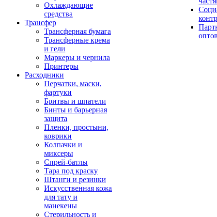
част
Охлаждающие
Соци
средства
конт
Трансфер
Парт
Трансферная бумага
опто
Трансферные крема
и гели
Маркеры и чернила
Принтеры
Расходники
Перчатки, маски,
фартуки
Бритвы и шпатели
Бинты и барьерная
защита
Пленки, простыни,
коврики
Колпачки и
миксеры
Спрей-батлы
Тара под краску
Штанги и резинки
Искусственная кожа
для тату и
манекены
Стерильность и