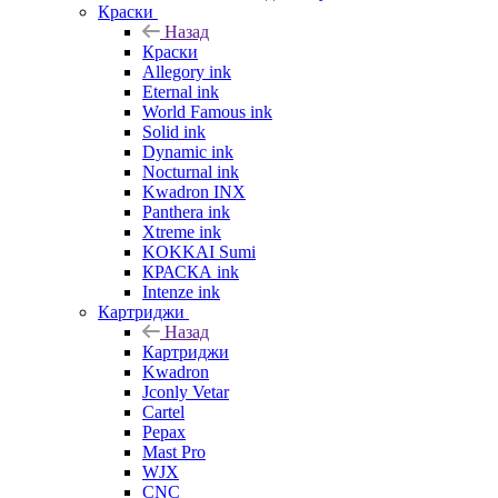
Краски
Назад
Краски
Allegory ink
Eternal ink
World Famous ink
Solid ink
Dynamic ink
Nocturnal ink
Kwadron INX
Panthera ink
Xtreme ink
KOKKAI Sumi
КРАСКА ink
Intenze ink
Картриджи
Назад
Картриджи
Kwadron
Jconly Vetar
Cartel
Pepax
Mast Pro
WJX
CNC