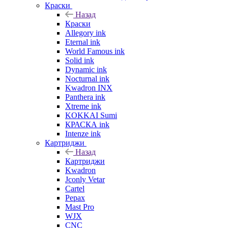
Краски
Назад
Краски
Allegory ink
Eternal ink
World Famous ink
Solid ink
Dynamic ink
Nocturnal ink
Kwadron INX
Panthera ink
Xtreme ink
KOKKAI Sumi
КРАСКА ink
Intenze ink
Картриджи
Назад
Картриджи
Kwadron
Jconly Vetar
Cartel
Pepax
Mast Pro
WJX
CNC