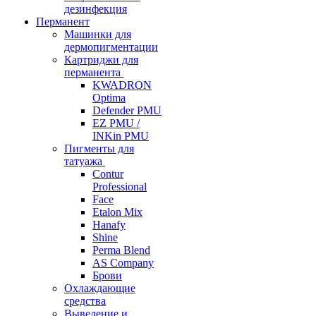
дезинфекция
Перманент
Машинки для
дермопигментации
Картриджи для
перманента
KWADRON
Optima
Defender PMU
EZ PMU /
INKin PMU
Пигменты для
татуажа
Contur
Professional
Face
Etalon Mix
Hanafy
Shine
Perma Blend
AS Company
Брови
Охлаждающие
средства
Выведение и