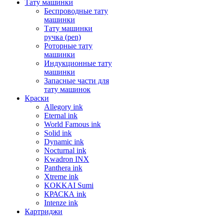
Тату машинки
Беспроводные тату
машинки
Тату машинки
ручка (pen)
Роторные тату
машинки
Индукционные тату
машинки
Запасные части для
тату машинок
Краски
Allegory ink
Eternal ink
World Famous ink
Solid ink
Dynamic ink
Nocturnal ink
Kwadron INX
Panthera ink
Xtreme ink
KOKKAI Sumi
КРАСКА ink
Intenze ink
Картриджи