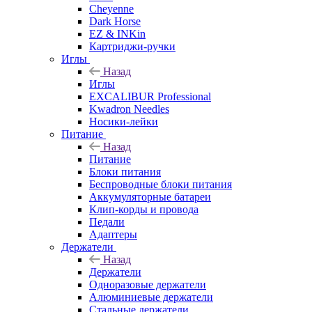
Cheyenne
Dark Horse
EZ & INKin
Картриджи-ручки
Иглы
Назад
Иглы
EXCALIBUR Professional
Kwadron Needles
Носики-лейки
Питание
Назад
Питание
Блоки питания
Беспроводные блоки питания
Аккумуляторные батареи
Клип-корды и провода
Педали
Адаптеры
Держатели
Назад
Держатели
Одноразовые держатели
Алюминиевые держатели
Стальные держатели