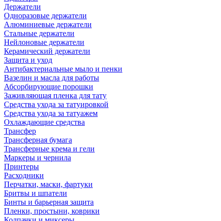
Держатели
Одноразовые держатели
Алюминиевые держатели
Стальные держатели
Нейлоновые держатели
Керамический держатели
Защита и уход
Антибактериальные мыло и пенки
Вазелин и масла для работы
Абсорбирующие порошки
Заживляющая пленка для тату
Средства ухода за татуировкой
Средства ухода за татуажем
Охлаждающие средства
Трансфер
Трансферная бумага
Трансферные крема и гели
Маркеры и чернила
Принтеры
Расходники
Перчатки, маски, фартуки
Бритвы и шпатели
Бинты и барьерная защита
Пленки, простыни, коврики
Колпачки и миксеры