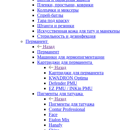
Пленки, простыни, коврики
Колпачки и миксеры
Спрей-батлы
Тара под краску
Штанги и резинки
Искусственная кожа для тату и манекены
Стерильность и дезинфекция
Перманент
Назад
Перманент
Машинки для дермопигментации
Картриджи для перманента
Назад
Картриджи для перманента
KWADRON Optima
Defender PMU
EZ PMU / INKin PMU
Пигменты для татуажа
Назад
Пигменты для татуажа
Contur Professional
Face
Etalon Mix
Hanafy