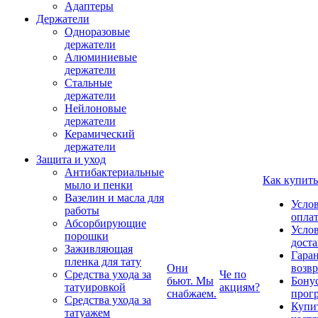
Адаптеры
Держатели
Одноразовые
держатели
Алюминиевые
держатели
Стальные
держатели
Нейлоновые
держатели
Керамический
держатели
Защита и уход
Антибактериальные
Как купить
мыло и пенки
Вазелин и масла для
Усло
работы
опла
Абсорбирующие
Усло
порошки
дост
Заживляющая
Гаран
пленка для тату
Они
возвр
Средства ухода за
Че по
бьют. Мы
Бону
татуировкой
акциям?
снабжаем.
прог
Средства ухода за
Купи
татуажем