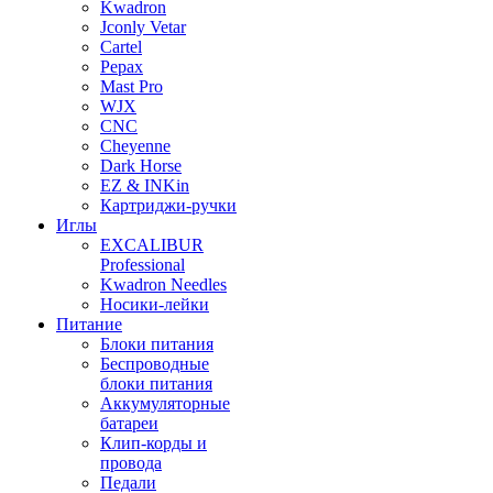
Kwadron
Jconly Vetar
Cartel
Pepax
Mast Pro
WJX
CNC
Cheyenne
Dark Horse
EZ & INKin
Картриджи-ручки
Иглы
EXCALIBUR
Professional
Kwadron Needles
Носики-лейки
Питание
Блоки питания
Беспроводные
блоки питания
Аккумуляторные
батареи
Клип-корды и
провода
Педали