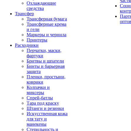
част
Охлаждающие
Соци
средства
конт
Трансфер
Парт
Трансферная бумага
опто
Трансферные крема
и гели
Маркеры и чернила
Принтеры
Расходники
Перчатки, маски,
фартуки
Бритвы и шпатели
Бинты и барьерная
защита
Пленки, простыни,
коврики
Колпачки и
миксеры
Спрей-батлы
Тара под краску
Штанги и резинки
Искусственная кожа
для тату и
манекены
Стерильность и