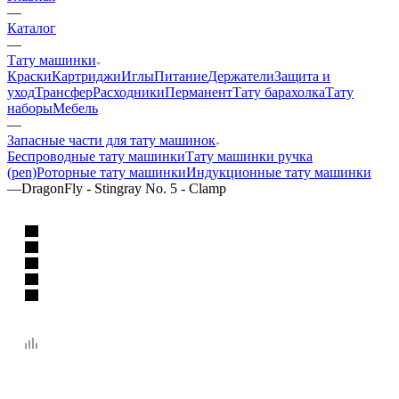
—
Каталог
—
Тату машинки
Краски
Картриджи
Иглы
Питание
Держатели
Защита и
уход
Трансфер
Расходники
Перманент
Тату барахолка
Тату
наборы
Мебель
—
Запасные части для тату машинок
Беспроводные тату машинки
Тату машинки ручка
(pen)
Роторные тату машинки
Индукционные тату машинки
—
DragonFly - Stingray No. 5 - Clamp