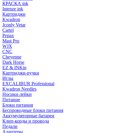
КРАСКА ink
Intenze ink
Картриджи
Kwadron
Jconly Vetar
Cartel
Pepax
Mast Pro
WJX
CNC
Cheyenne
Dark Horse
EZ & INKin
Картриджи-ручки
Иглы
EXCALIBUR Professional
Kwadron Needles
Носики-лейки
Питание
Блоки питания
Беспроводные блоки питания
Аккумуляторные батареи
Клип-корды и провода
Педали
Адаптеры