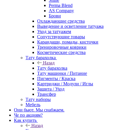
Shine
Perma Blend
AS Company
Брови
Охлаждающие средства
Выведение и осветление татуажа
Уход за татуажем
Сопутствующие товары
Карандаши, помады, кисточки
Тренировочные коврики
Косметические средства
Тату барахолка
Назад
Тату барахолка
Тату машинки / Питание
Пигменты / Краска
Картриджи / Модули / Иглы
Защита / Уход
Трансфер
Тату наборы
Мебель
Они бьют. Мы снабжаем.
Че по акциям?
Как купить
Назад