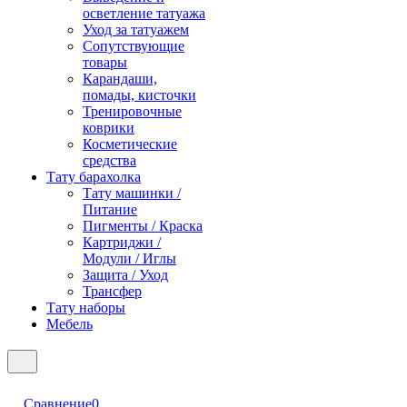
осветление татуажа
Уход за татуажем
Сопутствующие
товары
Карандаши,
помады, кисточки
Тренировочные
коврики
Косметические
средства
Тату барахолка
Тату машинки /
Питание
Пигменты / Краска
Картриджи /
Модули / Иглы
Защита / Уход
Трансфер
Тату наборы
Мебель
Сравнение
0