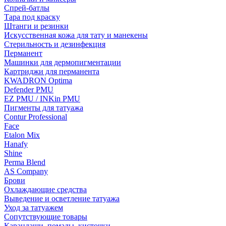
Спрей-батлы
Тара под краску
Штанги и резинки
Искусственная кожа для тату и манекены
Стерильность и дезинфекция
Перманент
Машинки для дермопигментации
Картриджи для перманента
KWADRON Optima
Defender PMU
EZ PMU / INKin PMU
Пигменты для татуажа
Contur Professional
Face
Etalon Mix
Hanafy
Shine
Perma Blend
AS Company
Брови
Охлаждающие средства
Выведение и осветление татуажа
Уход за татуажем
Сопутствующие товары
Карандаши, помады, кисточки