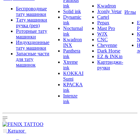
Famous
ink
Kwadron
Беспроводные
Solid ink
Jconly Vetar
Иглы
тату машинки
Dynamic
Cartel
Тату машинки
ink
Pepax
ручка (pen)
Nocturnal
Mast Pro
P
Роторные тату
ink
WJX
K
машинки
Kwadron
CNC
N
Индукционные
INX
Cheyenne
Н
тату машинки
Panthera
Dark Horse
л
Запасные части
ink
EZ & INKin
для тату
Xtreme
Картриджи-
машинок
ink
ручки
KOKKAI
Sumi
КРАСКА
ink
Intenze
ink
Каталог