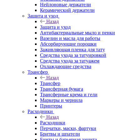
Нейлоновые держатели
Керамический держатели
Защита и уход
Назад
Защита и уход
Антибактериальные мыло и пенки
Вазелин и масла для работы
Абсорбирующие порошки
Заживляющая пленка для тату
Средства ухода за татуировкой
Средства ухода за татуажем
Охлаждающие средства
Трансфер
Назад
Трансфер
Трансферная бумага
Трансферные крема и гели
Маркеры и чернила
Принтеры
Расходники
Назад
Расходники
Перчатки, маски, фартуки
Бритвы и шпатели
Бинты и барьерная защита