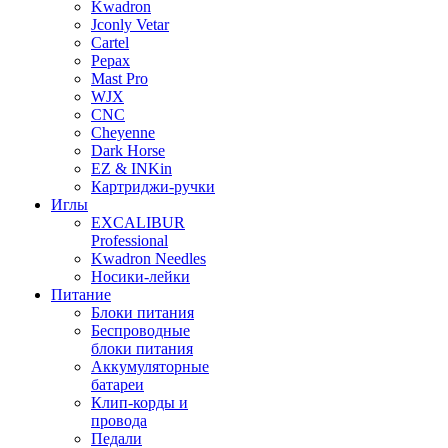
Kwadron
Jconly Vetar
Cartel
Pepax
Mast Pro
WJX
CNC
Cheyenne
Dark Horse
EZ & INKin
Картриджи-ручки
Иглы
EXCALIBUR
Professional
Kwadron Needles
Носики-лейки
Питание
Блоки питания
Беспроводные
блоки питания
Аккумуляторные
батареи
Клип-корды и
провода
Педали