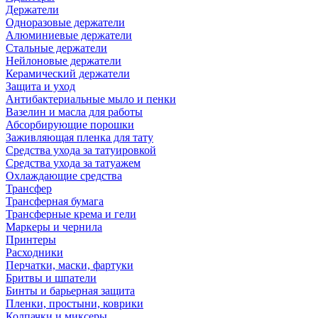
Держатели
Одноразовые держатели
Алюминиевые держатели
Стальные держатели
Нейлоновые держатели
Керамический держатели
Защита и уход
Антибактериальные мыло и пенки
Вазелин и масла для работы
Абсорбирующие порошки
Заживляющая пленка для тату
Средства ухода за татуировкой
Средства ухода за татуажем
Охлаждающие средства
Трансфер
Трансферная бумага
Трансферные крема и гели
Маркеры и чернила
Принтеры
Расходники
Перчатки, маски, фартуки
Бритвы и шпатели
Бинты и барьерная защита
Пленки, простыни, коврики
Колпачки и миксеры