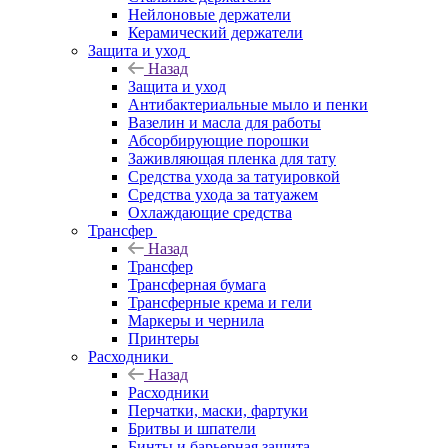
Нейлоновые держатели
Керамический держатели
Защита и уход
Назад
Защита и уход
Антибактериальные мыло и пенки
Вазелин и масла для работы
Абсорбирующие порошки
Заживляющая пленка для тату
Средства ухода за татуировкой
Средства ухода за татуажем
Охлаждающие средства
Трансфер
Назад
Трансфер
Трансферная бумага
Трансферные крема и гели
Маркеры и чернила
Принтеры
Расходники
Назад
Расходники
Перчатки, маски, фартуки
Бритвы и шпатели
Бинты и барьерная защита