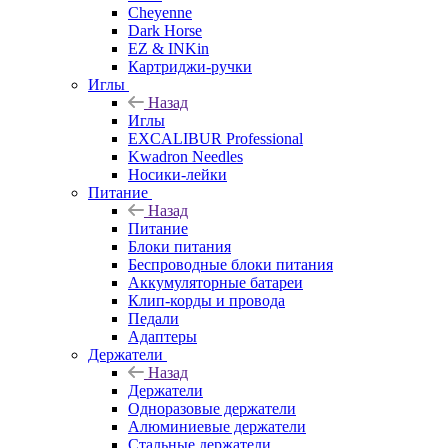
Cheyenne
Dark Horse
EZ & INKin
Картриджи-ручки
Иглы
Назад
Иглы
EXCALIBUR Professional
Kwadron Needles
Носики-лейки
Питание
Назад
Питание
Блоки питания
Беспроводные блоки питания
Аккумуляторные батареи
Клип-корды и провода
Педали
Адаптеры
Держатели
Назад
Держатели
Одноразовые держатели
Алюминиевые держатели
Стальные держатели