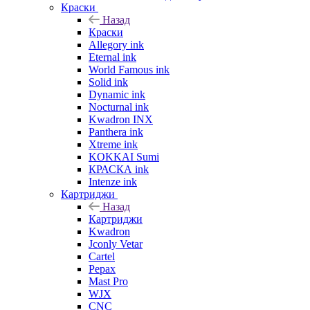
Краски
Назад
Краски
Allegory ink
Eternal ink
World Famous ink
Solid ink
Dynamic ink
Nocturnal ink
Kwadron INX
Panthera ink
Xtreme ink
KOKKAI Sumi
КРАСКА ink
Intenze ink
Картриджи
Назад
Картриджи
Kwadron
Jconly Vetar
Cartel
Pepax
Mast Pro
WJX
CNC