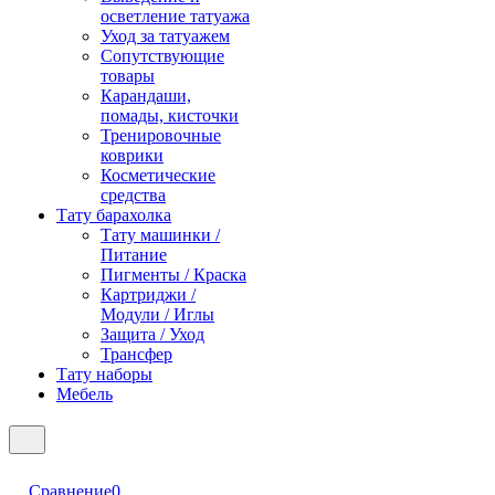
осветление татуажа
Уход за татуажем
Сопутствующие
товары
Карандаши,
помады, кисточки
Тренировочные
коврики
Косметические
средства
Тату барахолка
Тату машинки /
Питание
Пигменты / Краска
Картриджи /
Модули / Иглы
Защита / Уход
Трансфер
Тату наборы
Мебель
Сравнение
0