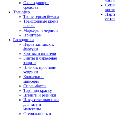
част
Охлаждающие
Соци
средства
конт
Трансфер
Парт
Трансферная бумага
опто
Трансферные крема
и гели
Маркеры и чернила
Принтеры
Расходники
Перчатки, маски,
фартуки
Бритвы и шпатели
Бинты и барьерная
защита
Пленки, простыни,
коврики
Колпачки и
миксеры
Спрей-батлы
Тара под краску
Штанги и резинки
Искусственная кожа
для тату и
манекены
Стерильность и