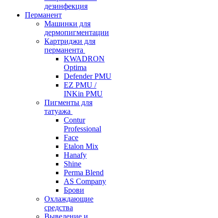
дезинфекция
Перманент
Машинки для
дермопигментации
Картриджи для
перманента
KWADRON
Optima
Defender PMU
EZ PMU /
INKin PMU
Пигменты для
татуажа
Contur
Professional
Face
Etalon Mix
Hanafy
Shine
Perma Blend
AS Company
Брови
Охлаждающие
средства
Выведение и