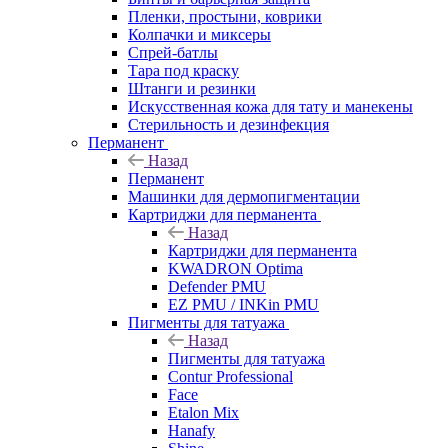
Пленки, простыни, коврики
Колпачки и миксеры
Спрей-батлы
Тара под краску
Штанги и резинки
Искусственная кожа для тату и манекены
Стерильность и дезинфекция
Перманент
Назад
Перманент
Машинки для дермопигментации
Картриджи для перманента
Назад
Картриджи для перманента
KWADRON Optima
Defender PMU
EZ PMU / INKin PMU
Пигменты для татуажа
Назад
Пигменты для татуажа
Contur Professional
Face
Etalon Mix
Hanafy