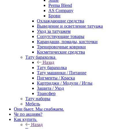
Shine
Perma Blend
AS Company
Брови
Охлаждающие средства
Выведение и осветление татуажа
Уход за татуажем
Сопутствующие товары
Карандаши, помады, кисточки
Тренировочные коврики
Косметические средства
Тату барахолка
Назад
Тату барахолка
Тату машинки / Питание
Пигменты / Краска
Картриджи / Модули / Иглы
Защита / Уход
Трансфер
Тату наборы
Мебель
Они бьют. Мы снабжаем.
Че по акциям?
Как купить
Назад