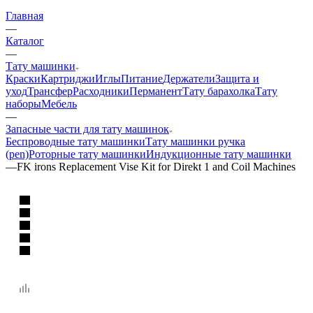
Главная
—
Каталог
—
Тату машинки
Краски
Картриджи
Иглы
Питание
Держатели
Защита и
уход
Трансфер
Расходники
Перманент
Тату барахолка
Тату
наборы
Мебель
—
Запасные части для тату машинок
Беспроводные тату машинки
Тату машинки ручка
(pen)
Роторные тату машинки
Индукционные тату машинки
—
FK irons Replacement Vise Kit for Direkt 1 and Coil Machines