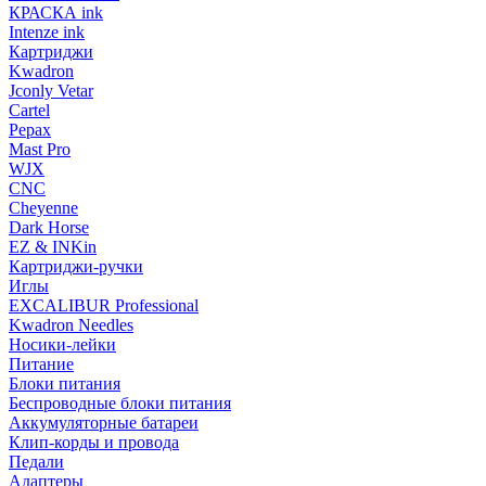
КРАСКА ink
Intenze ink
Картриджи
Kwadron
Jconly Vetar
Cartel
Pepax
Mast Pro
WJX
CNC
Cheyenne
Dark Horse
EZ & INKin
Картриджи-ручки
Иглы
EXCALIBUR Professional
Kwadron Needles
Носики-лейки
Питание
Блоки питания
Беспроводные блоки питания
Аккумуляторные батареи
Клип-корды и провода
Педали
Адаптеры