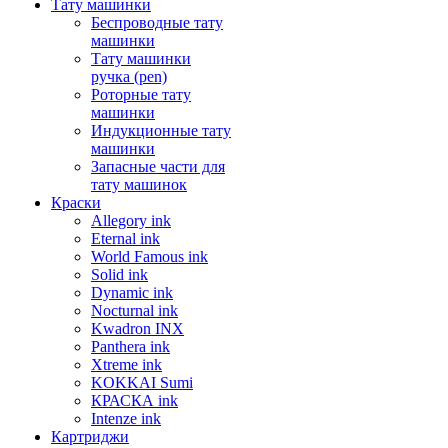
Тату машинки
Беспроводные тату
машинки
Тату машинки
ручка (pen)
Роторные тату
машинки
Индукционные тату
машинки
Запасные части для
тату машинок
Краски
Allegory ink
Eternal ink
World Famous ink
Solid ink
Dynamic ink
Nocturnal ink
Kwadron INX
Panthera ink
Xtreme ink
KOKKAI Sumi
КРАСКА ink
Intenze ink
Картриджи