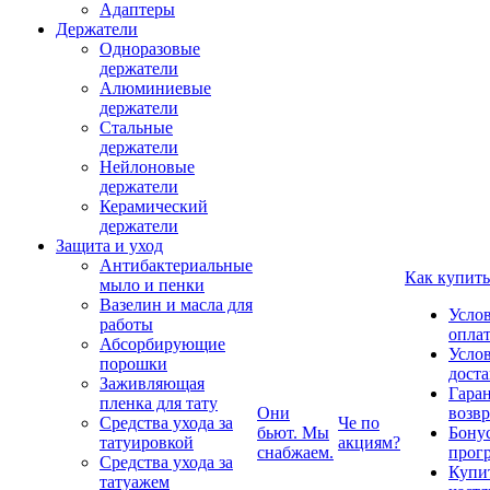
Адаптеры
Держатели
Одноразовые
держатели
Алюминиевые
держатели
Стальные
держатели
Нейлоновые
держатели
Керамический
держатели
Защита и уход
Антибактериальные
Как купить
мыло и пенки
Вазелин и масла для
Усло
работы
опла
Абсорбирующие
Усло
порошки
дост
Заживляющая
Гаран
пленка для тату
Они
возвр
Средства ухода за
Че по
бьют. Мы
Бону
татуировкой
акциям?
снабжаем.
прог
Средства ухода за
Купи
татуажем