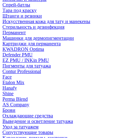
Спрей-батлы
Тара под краску
Штанги и резинки
Искусственная кожа для тату и манекены
Стерильность и дезинфекция
Перманент
Машинки для дермопигментации
Картриджи для перманента
KWADRON Optima
Defender PMU
EZ PMU / INKin PMU
Пигменты для татуажа
Contur Professional
Face
Etalon Mix
Hanafy
Shine
Perma Blend
AS Company
Брови
Охлаждающие средства
Выведение и осветление татуажа
Уход за татуажем
Сопутствующие товары
Карандаши, помады, кисточки