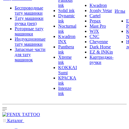
Famous
ink
Kwadron
Беспроводные
Solid ink
Jconly Vetar
Иглы
тату машинки
Dynamic
Cartel
Тату машинки
ink
Pepax
ручка (pen)
Nocturnal
Mast Pro
P
Роторные тату
ink
WJX
K
машинки
Kwadron
CNC
N
Индукционные
INX
Cheyenne
Н
тату машинки
Panthera
Dark Horse
л
Запасные части
ink
EZ & INKin
для тату
Xtreme
Картриджи-
машинок
ink
ручки
KOKKAI
Sumi
КРАСКА
ink
Intenze
ink
Каталог