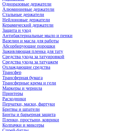
Одноразовые держатели
Алюминиевые держатели
Стальные держатели
Нейлоновые держатели
Керамический держатели
Защита и уход
Антибактериальные мыло и пенки
Вазелин и масла для работы
Абсорбирующие порошки
Заживляющая пленка для тату
Средства ухода за татуировкой
Средства ухода за татуажем
Охлаждающие средства
Трансфер
Трансферная бумага
Трансферные крема и гели
Маркеры и чернила
Принтеры
Расходники
Перчатки, маски, фартуки
Бритвы и шпатели
Бинты и барьерная защита
Пленки, простыни, коврики
Колпачки и миксеры
Спрей-батлы