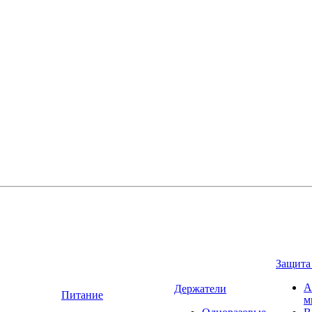
Защита
А
Держатели
Питание
м