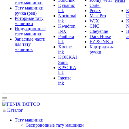
Solid ink
Jconly Vetar
Иглы
тату машинки
Dynamic
Cartel
Тату машинки
ink
Pepax
ручка (pen)
Nocturnal
Mast Pro
P
Роторные тату
ink
WJX
K
машинки
Kwadron
CNC
N
Индукционные
INX
Cheyenne
Н
тату машинки
Panthera
Dark Horse
л
Запасные части
ink
EZ & INKin
для тату
Xtreme
Картриджи-
машинок
ink
ручки
KOKKAI
Sumi
КРАСКА
ink
Intenze
ink
Каталог
Тату машинки
Беспроводные тату машинки