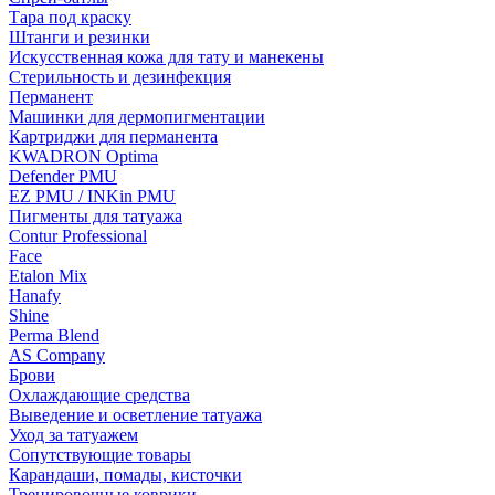
Тара под краску
Штанги и резинки
Искусственная кожа для тату и манекены
Стерильность и дезинфекция
Перманент
Машинки для дермопигментации
Картриджи для перманента
KWADRON Optima
Defender PMU
EZ PMU / INKin PMU
Пигменты для татуажа
Contur Professional
Face
Etalon Mix
Hanafy
Shine
Perma Blend
AS Company
Брови
Охлаждающие средства
Выведение и осветление татуажа
Уход за татуажем
Сопутствующие товары
Карандаши, помады, кисточки
Тренировочные коврики