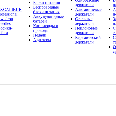
Одноразовые
В
Блоки питания
держатели
р
Беспроводные
EXCALIBUR
Алюминиевые
А
блоки питания
rofessional
держатели
п
Аккумуляторные
wadron
Стальные
З
батареи
eedles
держатели
п
Клип-корды и
осики-
Нейлоновые
С
провода
ейки
держатели
т
Педали
Керамический
С
Адаптеры
держатели
т
О
с