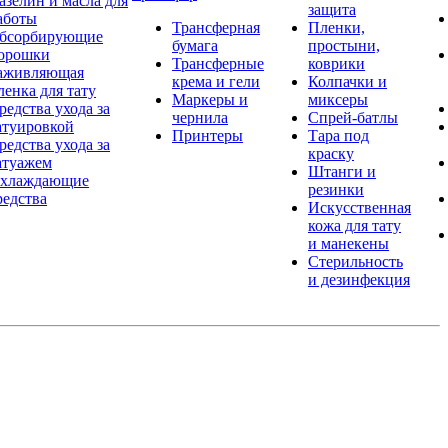
азелин и масла для
защита
аботы
Трансферная
Пленки,
бсорбирующие
бумага
простыни,
орошки
Трансферные
коврики
аживляющая
крема и гели
Колпачки и
ленка для тату
Маркеры и
миксеры
редства ухода за
чернила
Спрей-батлы
атуировкой
Принтеры
Тара под
редства ухода за
краску
атуажем
Штанги и
хлаждающие
резинки
редства
Искусственная
кожа для тату
и манекены
Стерильность
и дезинфекция