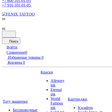
+7 800 101-01-05
+7 916 101-01-05
ru
ru
Поиск
Войти
Сравнение
0
Избранные товары
0
Корзина
0
Краски
Allegory
ink
Eternal
ink
World
Картриджи
Тату машинки
Famous
ink
Kwadron
Беспроводные