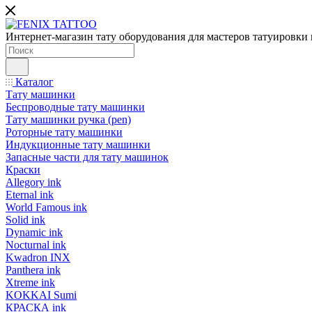
Интернет-магазин тату оборудования для мастеров татуировки 
Каталог
Тату машинки
Беспроводные тату машинки
Тату машинки ручка (pen)
Роторные тату машинки
Индукционные тату машинки
Запасные части для тату машинок
Краски
Allegory ink
Eternal ink
World Famous ink
Solid ink
Dynamic ink
Nocturnal ink
Kwadron INX
Panthera ink
Xtreme ink
KOKKAI Sumi
КРАСКА ink