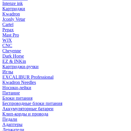
Intenze ink
Картриджи
Kwadron
Jconly Vetar
Cartel
Pepax
Mast Pro
WJX
CNC
Cheyenne
Dark Horse
EZ & INKin
Картриджи-ручки
Иглы
EXCALIBUR Professional
Kwadron Needles
Носики-лейки
Питание
Блоки питания
Беспроводные блоки питания
Аккумуляторные батареи
Клип-корды и провода
Педали
Адаптеры
Держатели