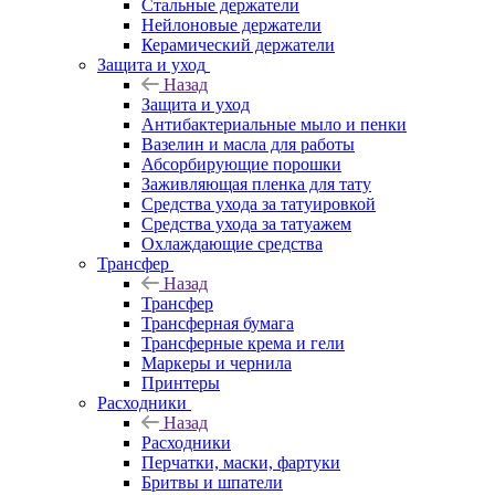
Стальные держатели
Нейлоновые держатели
Керамический держатели
Защита и уход
Назад
Защита и уход
Антибактериальные мыло и пенки
Вазелин и масла для работы
Абсорбирующие порошки
Заживляющая пленка для тату
Средства ухода за татуировкой
Средства ухода за татуажем
Охлаждающие средства
Трансфер
Назад
Трансфер
Трансферная бумага
Трансферные крема и гели
Маркеры и чернила
Принтеры
Расходники
Назад
Расходники
Перчатки, маски, фартуки
Бритвы и шпатели