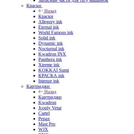
Запасные части для тату машинок
Краски
Назад
Краски
Allegory ink
Eternal ink
World Famous ink
Solid ink
Dynamic ink
Nocturnal ink
Kwadron INX
Panthera ink
Xtreme ink
KOKKAI Sumi
КРАСКА ink
Intenze ink
Картриджи
Назад
Картриджи
Kwadron
Jconly Vetar
Cartel
Pepax
Mast Pro
WJX