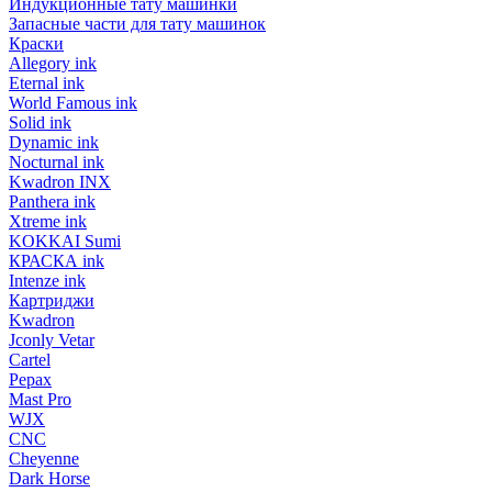
Индукционные тату машинки
Запасные части для тату машинок
Краски
Allegory ink
Eternal ink
World Famous ink
Solid ink
Dynamic ink
Nocturnal ink
Kwadron INX
Panthera ink
Xtreme ink
KOKKAI Sumi
КРАСКА ink
Intenze ink
Картриджи
Kwadron
Jconly Vetar
Cartel
Pepax
Mast Pro
WJX
CNC
Cheyenne
Dark Horse