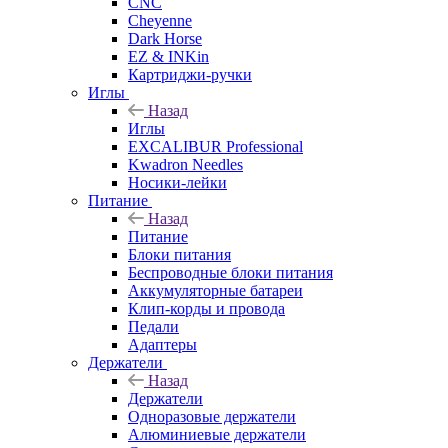
CNC
Cheyenne
Dark Horse
EZ & INKin
Картриджи-ручки
Иглы
Назад
Иглы
EXCALIBUR Professional
Kwadron Needles
Носики-лейки
Питание
Назад
Питание
Блоки питания
Беспроводные блоки питания
Аккумуляторные батареи
Клип-корды и провода
Педали
Адаптеры
Держатели
Назад
Держатели
Одноразовые держатели
Алюминиевые держатели