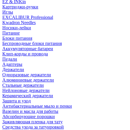
EZ & INKin
Картриджи-ручки
Иглы
EXCALIBUR Professional
Kwadron Needles
Носики-лейки
Питание
Блоки питания
Беспроводные блоки питания
Аккумуляторные батареи
Клип-корды и провода
Педали
Адаптеры
Держатели
Одноразовые держатели
Алюминиевые держатели
Стальные держатели
Нейлоновые держатели
Керамический держатели
Защита и уход
Антибактериальные мыло и пенки
Вазелин и масла для работы
Абсорбирующие порошки
Заживляющая пленка для тату
Средства ухода за татуировкой