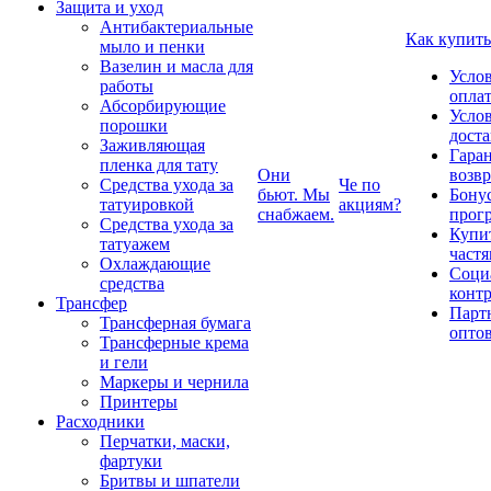
Защита и уход
Антибактериальные
Как купить
мыло и пенки
Вазелин и масла для
Усло
работы
опла
Абсорбирующие
Усло
порошки
дост
Заживляющая
Гаран
пленка для тату
Они
возвр
Средства ухода за
Че по
бьют. Мы
Бону
татуировкой
акциям?
снабжаем.
прог
Средства ухода за
Купи
татуажем
част
Охлаждающие
Соци
средства
конт
Трансфер
Парт
Трансферная бумага
опто
Трансферные крема
и гели
Маркеры и чернила
Принтеры
Расходники
Перчатки, маски,
фартуки
Бритвы и шпатели