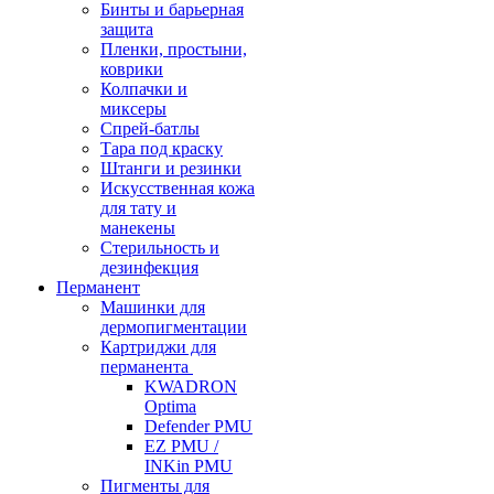
Бинты и барьерная
защита
Пленки, простыни,
коврики
Колпачки и
миксеры
Спрей-батлы
Тара под краску
Штанги и резинки
Искусственная кожа
для тату и
манекены
Стерильность и
дезинфекция
Перманент
Машинки для
дермопигментации
Картриджи для
перманента
KWADRON
Optima
Defender PMU
EZ PMU /
INKin PMU
Пигменты для