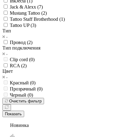
InkJecta (
1
)
Jack & Alexx (
7
)
Mustang Tattoo (
2
)
Tattoo Staff Brotherhood (
1
)
Tattoo UP (
3
)
Тип
Провод (
2
)
Тип подключения
Clip cord (
0
)
RCA (
2
)
Цвет
Красный (
0
)
Прозрачный (
0
)
Черный (
0
)
Очистить фильтр
Показать
Новинка