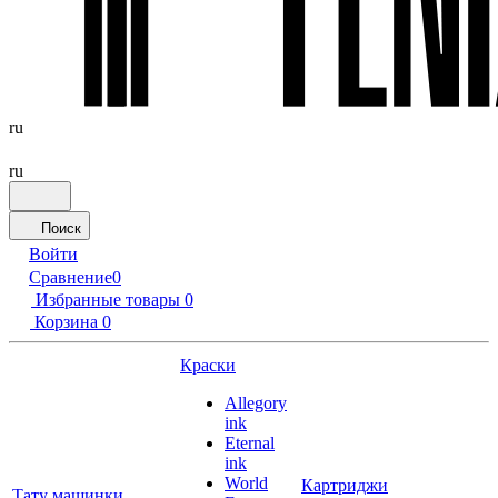
ru
ru
Поиск
Войти
Сравнение
0
Избранные товары
0
Корзина
0
Краски
Allegory
ink
Eternal
ink
World
Картриджи
Тату машинки