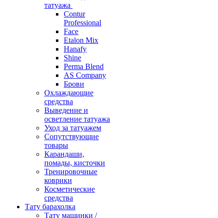
татуажа
Contur
Professional
Face
Etalon Mix
Hanafy
Shine
Perma Blend
AS Company
Брови
Охлаждающие
средства
Выведение и
осветление татуажа
Уход за татуажем
Сопутствующие
товары
Карандаши,
помады, кисточки
Тренировочные
коврики
Косметические
средства
Тату барахолка
Тату машинки /