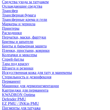
Средства ухода за татуажем
Охлаждающие средства
Трансфер
Трансферная бумага
Трансферные крема и гели
Маркеры и чернила
Принтеры
Расходники
Перчатки, маски, фартуки
Бритвы и шпатели
Бинты и барьерная защита
Пленки, простыни, коврики
Колпачки и миксеры
Спрей-батлы
Тара под краску
Штанги и резинки
Искусственная кожа для тату и манекены
Стерильность и дезинфекция
Перманент
Машинки для дермопигментации
Картриджи для перманента
KWADRON Optima
Defender PMU
EZ PMU / INKin PMU
Пигменты для татуажа