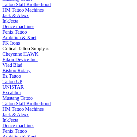
Tattoo Staff Brotherhood
HM Tattoo Machines
Jack & Alexx
InkJecta
Deuce machines
Fenix Tattoo
Ambition & Xnet
FK Irons
Critical Tattoo Supply
Cheyenne HAWK
Eikon Device Inc.
Vlad Blad
Bishop Rotary
Ez Tattoo
Tattoo UP
UNISTAR
Excalibur
Mustang Tattoo
Tattoo Staff Brotherhood
HM Tattoo Machines
Jack & Alexx
InkJecta
Deuce machines
Fenix Tattoo
Ambition & Xnet