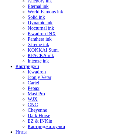
Allegory ink
Eternal ink
World Famous ink
Solid ink
Dynamic ink
Nocturnal ink
Kwadron INX
Panthera ink
Xtreme ink
KOKKAI Sumi
КРАСКА ink
Intenze ink
Картриджи
Kwadron
Jconly Vetar
Cartel
Pepax
Mast Pro
WJX
CNC
Cheyenne
Dark Horse
EZ & INKin
Картриджи-ручки
Иглы