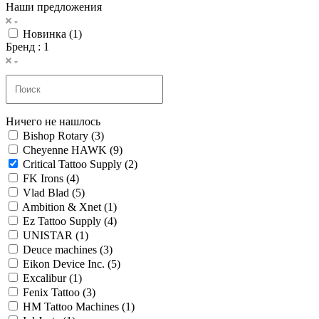
Наши предложения
Новинка (
1
)
Бренд
: 1
Ничего не нашлось
Bishop Rotary (
3
)
Cheyenne HAWK (
9
)
Critical Tattoo Supply (
2
)
FK Irons (
4
)
Vlad Blad (
5
)
Ambition & Xnet (
1
)
Ez Tattoo Supply (
4
)
UNISTAR (
1
)
Deuce machines (
3
)
Eikon Device Inc. (
5
)
Excalibur (
1
)
Fenix Tattoo (
3
)
HM Tattoo Machines (
1
)