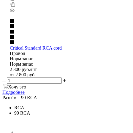
Critical Standard RCA cord
Провод
Норм запас
Норм запас
2 800
руб.
/шт
от
2 800 руб.
Хочу это
Подробнее
Разъём
—
90 RCA
RCA
90 RCA