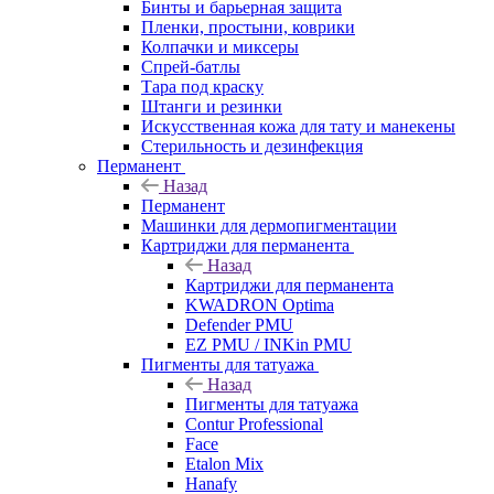
Бинты и барьерная защита
Пленки, простыни, коврики
Колпачки и миксеры
Спрей-батлы
Тара под краску
Штанги и резинки
Искусственная кожа для тату и манекены
Стерильность и дезинфекция
Перманент
Назад
Перманент
Машинки для дермопигментации
Картриджи для перманента
Назад
Картриджи для перманента
KWADRON Optima
Defender PMU
EZ PMU / INKin PMU
Пигменты для татуажа
Назад
Пигменты для татуажа
Contur Professional
Face
Etalon Mix
Hanafy