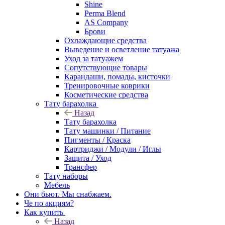
Shine
Perma Blend
AS Company
Брови
Охлаждающие средства
Выведение и осветление татуажа
Уход за татуажем
Сопутствующие товары
Карандаши, помады, кисточки
Тренировочные коврики
Косметические средства
Тату барахолка
Назад
Тату барахолка
Тату машинки / Питание
Пигменты / Краска
Картриджи / Модули / Иглы
Защита / Уход
Трансфер
Тату наборы
Мебель
Они бьют. Мы снабжаем.
Че по акциям?
Как купить
Назад