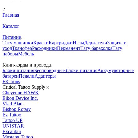
2
Главная
—
Каталог
—
Питание
Тату машинки
Краски
Картриджи
Иглы
Держатели
Защита и
уход
Трансфер
Расходники
Перманент
Тату барахолка
Тату
наборы
Мебель
—
Клип-корды и провода
Блоки питания
Беспроводные блоки питания
Аккумуляторные
батареи
Педали
Адаптеры
FK Irons
Critical Tattoo Supply
Cheyenne HAWK
Eikon Device Inc.
Vlad Blad
Bishop Rotary
Ez Tattoo
Tattoo UP
UNISTAR
Excalibur
Mustang Tattoo