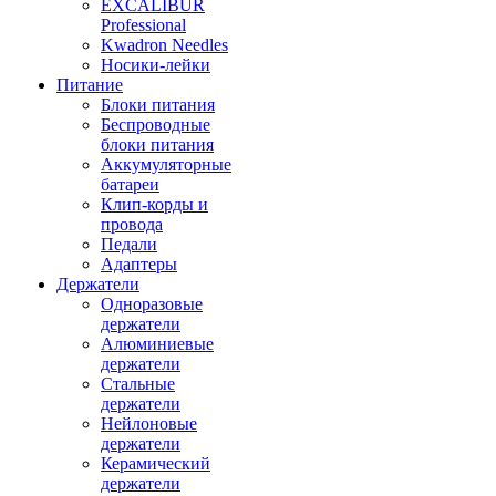
EXCALIBUR
Professional
Kwadron Needles
Носики-лейки
Питание
Блоки питания
Беспроводные
блоки питания
Аккумуляторные
батареи
Клип-корды и
провода
Педали
Адаптеры
Держатели
Одноразовые
держатели
Алюминиевые
держатели
Стальные
держатели
Нейлоновые
держатели
Керамический
держатели