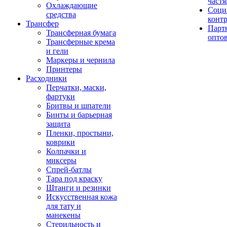
част
Охлаждающие
Соци
средства
конт
Трансфер
Парт
Трансферная бумага
опто
Трансферные крема
и гели
Маркеры и чернила
Принтеры
Расходники
Перчатки, маски,
фартуки
Бритвы и шпатели
Бинты и барьерная
защита
Пленки, простыни,
коврики
Колпачки и
миксеры
Спрей-батлы
Тара под краску
Штанги и резинки
Искусственная кожа
для тату и
манекены
Стерильность и