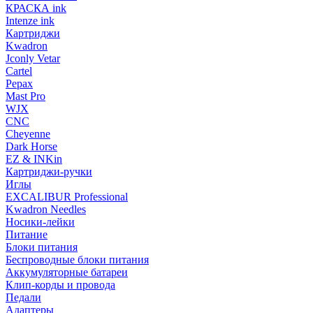
КРАСКА ink
Intenze ink
Картриджи
Kwadron
Jconly Vetar
Cartel
Pepax
Mast Pro
WJX
CNC
Cheyenne
Dark Horse
EZ & INKin
Картриджи-ручки
Иглы
EXCALIBUR Professional
Kwadron Needles
Носики-лейки
Питание
Блоки питания
Беспроводные блоки питания
Аккумуляторные батареи
Клип-корды и провода
Педали
Адаптеры