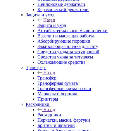
Нейлоновые держатели
Керамический держатели
Защита и уход
Назад
Защита и уход
Антибактериальные мыло и пенки
Вазелин и масла для работы
Абсорбирующие порошки
Заживляющая пленка для тату
Средства ухода за татуировкой
Средства ухода за татуажем
Охлаждающие средства
Трансфер
Назад
Трансфер
Трансферная бумага
Трансферные крема и гели
Маркеры и чернила
Принтеры
Расходники
Назад
Расходники
Перчатки, маски, фартуки
Бритвы и шпатели
Бинты и барьерная защита