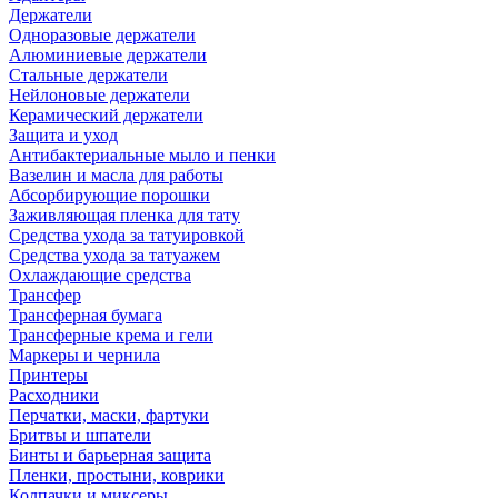
Держатели
Одноразовые держатели
Алюминиевые держатели
Стальные держатели
Нейлоновые держатели
Керамический держатели
Защита и уход
Антибактериальные мыло и пенки
Вазелин и масла для работы
Абсорбирующие порошки
Заживляющая пленка для тату
Средства ухода за татуировкой
Средства ухода за татуажем
Охлаждающие средства
Трансфер
Трансферная бумага
Трансферные крема и гели
Маркеры и чернила
Принтеры
Расходники
Перчатки, маски, фартуки
Бритвы и шпатели
Бинты и барьерная защита
Пленки, простыни, коврики
Колпачки и миксеры