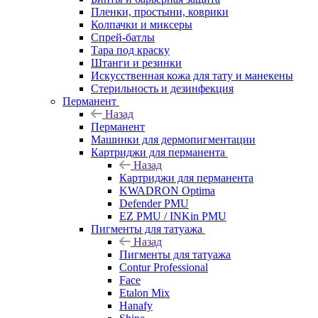
Пленки, простыни, коврики
Колпачки и миксеры
Спрей-батлы
Тара под краску
Штанги и резинки
Искусственная кожа для тату и манекены
Стерильность и дезинфекция
Перманент
Назад
Перманент
Машинки для дермопигментации
Картриджи для перманента
Назад
Картриджи для перманента
KWADRON Optima
Defender PMU
EZ PMU / INKin PMU
Пигменты для татуажа
Назад
Пигменты для татуажа
Contur Professional
Face
Etalon Mix
Hanafy