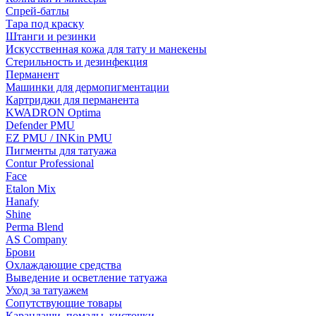
Спрей-батлы
Тара под краску
Штанги и резинки
Искусственная кожа для тату и манекены
Стерильность и дезинфекция
Перманент
Машинки для дермопигментации
Картриджи для перманента
KWADRON Optima
Defender PMU
EZ PMU / INKin PMU
Пигменты для татуажа
Contur Professional
Face
Etalon Mix
Hanafy
Shine
Perma Blend
AS Company
Брови
Охлаждающие средства
Выведение и осветление татуажа
Уход за татуажем
Сопутствующие товары
Карандаши, помады, кисточки