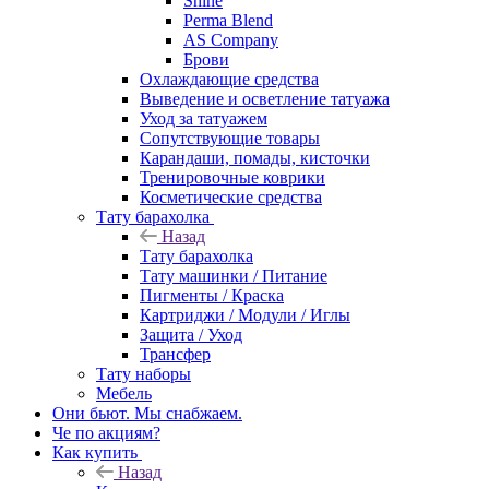
Shine
Perma Blend
AS Company
Брови
Охлаждающие средства
Выведение и осветление татуажа
Уход за татуажем
Сопутствующие товары
Карандаши, помады, кисточки
Тренировочные коврики
Косметические средства
Тату барахолка
Назад
Тату барахолка
Тату машинки / Питание
Пигменты / Краска
Картриджи / Модули / Иглы
Защита / Уход
Трансфер
Тату наборы
Мебель
Они бьют. Мы снабжаем.
Че по акциям?
Как купить
Назад