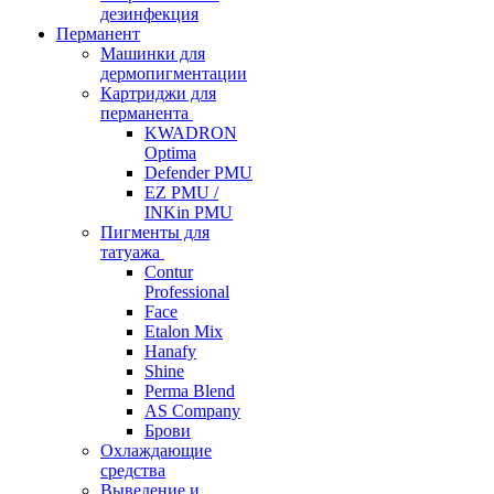
дезинфекция
Перманент
Машинки для
дермопигментации
Картриджи для
перманента
KWADRON
Optima
Defender PMU
EZ PMU /
INKin PMU
Пигменты для
татуажа
Contur
Professional
Face
Etalon Mix
Hanafy
Shine
Perma Blend
AS Company
Брови
Охлаждающие
средства
Выведение и