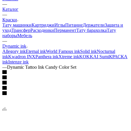
—
Каталог
—
Краски
Тату машинки
Картриджи
Иглы
Питание
Держатели
Защита и
уход
Трансфер
Расходники
Перманент
Тату барахолка
Тату
наборы
Мебель
—
Dynamic ink
Allegory ink
Eternal ink
World Famous ink
Solid ink
Nocturnal
ink
Kwadron INX
Panthera ink
Xtreme ink
KOKKAI Sumi
КРАСКА
ink
Intenze ink
—
Dynamic Tattoo Ink Candy Color Set