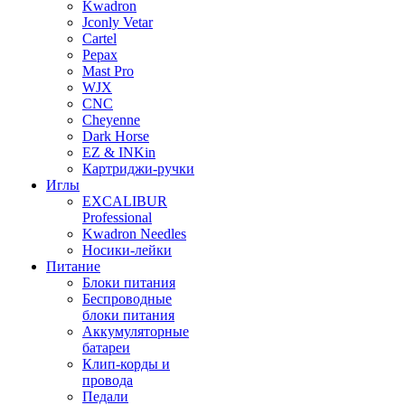
Kwadron
Jconly Vetar
Cartel
Pepax
Mast Pro
WJX
CNC
Cheyenne
Dark Horse
EZ & INKin
Картриджи-ручки
Иглы
EXCALIBUR
Professional
Kwadron Needles
Носики-лейки
Питание
Блоки питания
Беспроводные
блоки питания
Аккумуляторные
батареи
Клип-корды и
провода
Педали