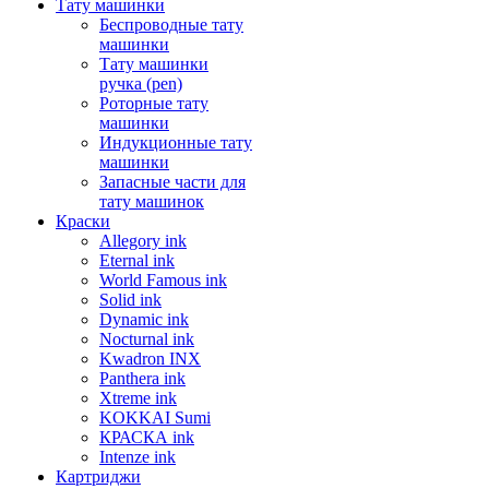
Тату машинки
Беспроводные тату
машинки
Тату машинки
ручка (pen)
Роторные тату
машинки
Индукционные тату
машинки
Запасные части для
тату машинок
Краски
Allegory ink
Eternal ink
World Famous ink
Solid ink
Dynamic ink
Nocturnal ink
Kwadron INX
Panthera ink
Xtreme ink
KOKKAI Sumi
КРАСКА ink
Intenze ink
Картриджи