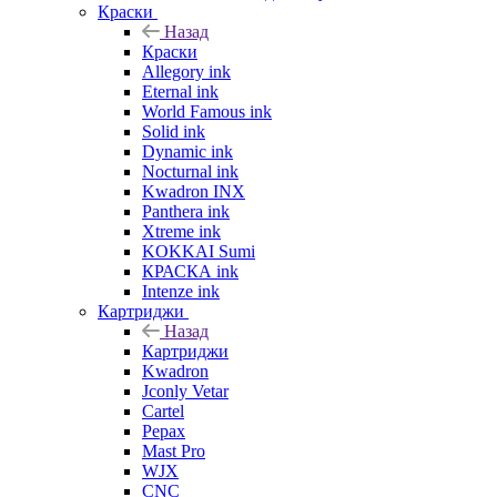
Краски
Назад
Краски
Allegory ink
Eternal ink
World Famous ink
Solid ink
Dynamic ink
Nocturnal ink
Kwadron INX
Panthera ink
Xtreme ink
KOKKAI Sumi
КРАСКА ink
Intenze ink
Картриджи
Назад
Картриджи
Kwadron
Jconly Vetar
Cartel
Pepax
Mast Pro
WJX
CNC