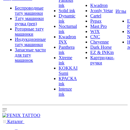
Famous
ink
Kwadron
Беспроводные
Solid ink
Jconly Vetar
Иглы
тату машинки
Dynamic
Cartel
Тату машинки
ink
Pepax
ручка (pen)
Nocturnal
Mast Pro
P
Роторные тату
ink
WJX
K
машинки
Kwadron
CNC
N
Индукционные
INX
Cheyenne
Н
тату машинки
Panthera
Dark Horse
л
Запасные части
ink
EZ & INKin
для тату
Xtreme
Картриджи-
машинок
ink
ручки
KOKKAI
Sumi
КРАСКА
ink
Intenze
ink
Каталог