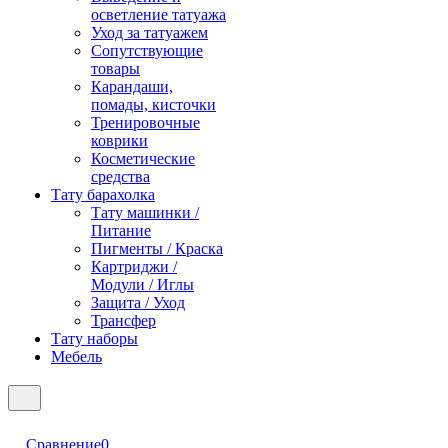
осветление татуажа
Уход за татуажем
Сопутствующие
товары
Карандаши,
помады, кисточки
Тренировочные
коврики
Косметические
средства
Тату барахолка
Тату машинки /
Питание
Пигменты / Краска
Картриджи /
Модули / Иглы
Защита / Уход
Трансфер
Тату наборы
Мебель
Сравнение
0