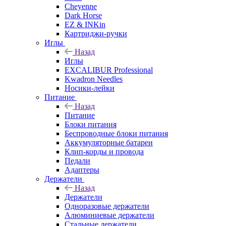
Cheyenne
Dark Horse
EZ & INKin
Картриджи-ручки
Иглы
Назад
Иглы
EXCALIBUR Professional
Kwadron Needles
Носики-лейки
Питание
Назад
Питание
Блоки питания
Беспроводные блоки питания
Аккумуляторные батареи
Клип-корды и провода
Педали
Адаптеры
Держатели
Назад
Держатели
Одноразовые держатели
Алюминиевые держатели
Стальные держатели