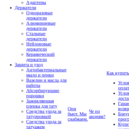
Адаптеры
Держатели
Одноразовые
держатели
Алюминиевые
держатели
Стальные
держатели
Нейлоновые
держатели
Керамический
держатели
Защита и уход
Антибактериальные
Как купить
мыло и пенки
Вазелин и масла для
Усло
работы
опла
Абсорбирующие
Усло
порошки
дост
Заживляющая
Гаран
пленка для тату
Они
возвр
Средства ухода за
Че по
бьют. Мы
Бону
татуировкой
акциям?
снабжаем.
прог
Средства ухода за
Купи
татуажем