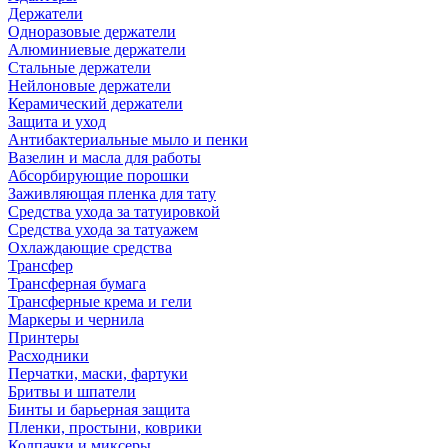
Держатели
Одноразовые держатели
Алюминиевые держатели
Стальные держатели
Нейлоновые держатели
Керамический держатели
Защита и уход
Антибактериальные мыло и пенки
Вазелин и масла для работы
Абсорбирующие порошки
Заживляющая пленка для тату
Средства ухода за татуировкой
Средства ухода за татуажем
Охлаждающие средства
Трансфер
Трансферная бумага
Трансферные крема и гели
Маркеры и чернила
Принтеры
Расходники
Перчатки, маски, фартуки
Бритвы и шпатели
Бинты и барьерная защита
Пленки, простыни, коврики
Колпачки и миксеры