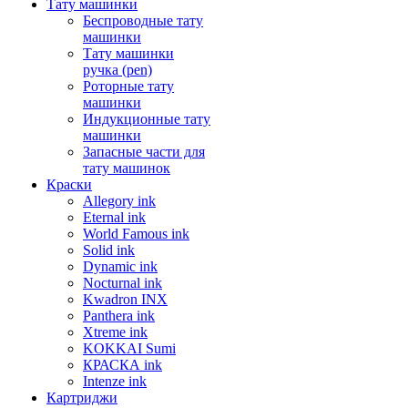
Тату машинки
Беспроводные тату
машинки
Тату машинки
ручка (pen)
Роторные тату
машинки
Индукционные тату
машинки
Запасные части для
тату машинок
Краски
Allegory ink
Eternal ink
World Famous ink
Solid ink
Dynamic ink
Nocturnal ink
Kwadron INX
Panthera ink
Xtreme ink
KOKKAI Sumi
КРАСКА ink
Intenze ink
Картриджи