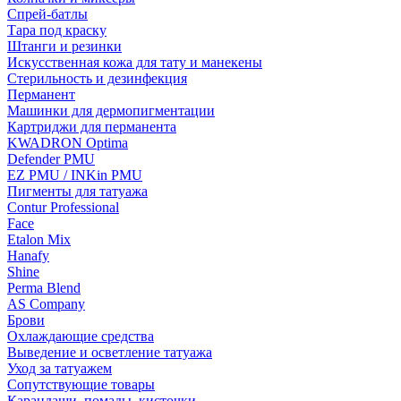
Спрей-батлы
Тара под краску
Штанги и резинки
Искусственная кожа для тату и манекены
Стерильность и дезинфекция
Перманент
Машинки для дермопигментации
Картриджи для перманента
KWADRON Optima
Defender PMU
EZ PMU / INKin PMU
Пигменты для татуажа
Contur Professional
Face
Etalon Mix
Hanafy
Shine
Perma Blend
AS Company
Брови
Охлаждающие средства
Выведение и осветление татуажа
Уход за татуажем
Сопутствующие товары
Карандаши, помады, кисточки