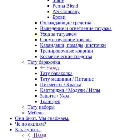
Shine
Perma Blend
AS Company
Брови
Охлаждающие средства
Выведение и осветление татуажа
Уход за татуажем
Сопутствующие товары
Карандаши, помады, кисточки
Тренировочные коврики
Косметические средства
Тату барахолка
Назад
Тату барахолка
Тату машинки / Питание
Пигменты / Краска
Картриджи / Модули / Иглы
Защита / Уход
Трансфер
Тату наборы
Мебель
Они бьют. Мы снабжаем.
Че по акциям?
Как купить
Назад