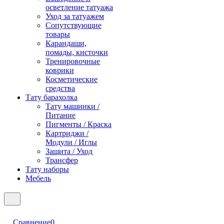
осветление татуажа
Уход за татуажем
Сопутствующие
товары
Карандаши,
помады, кисточки
Тренировочные
коврики
Косметические
средства
Тату барахолка
Тату машинки /
Питание
Пигменты / Краска
Картриджи /
Модули / Иглы
Защита / Уход
Трансфер
Тату наборы
Мебель
Сравнение
0