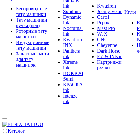
Famous
ink
Kwadron
Беспроводные
Solid ink
Jconly Vetar
Иглы
тату машинки
Dynamic
Cartel
Тату машинки
ink
Pepax
ручка (pen)
Nocturnal
Mast Pro
P
Роторные тату
ink
WJX
K
машинки
Kwadron
CNC
N
Индукционные
INX
Cheyenne
Н
тату машинки
Panthera
Dark Horse
л
Запасные части
ink
EZ & INKin
для тату
Xtreme
Картриджи-
машинок
ink
ручки
KOKKAI
Sumi
КРАСКА
ink
Intenze
ink
Каталог