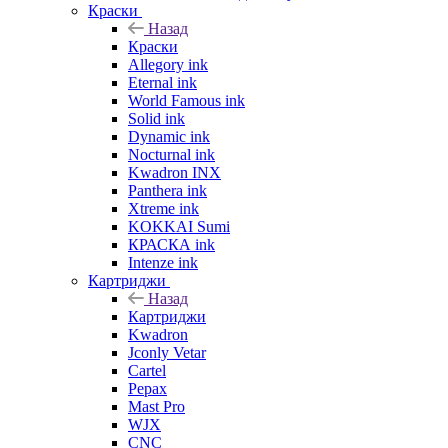
Краски
Назад
Краски
Allegory ink
Eternal ink
World Famous ink
Solid ink
Dynamic ink
Nocturnal ink
Kwadron INX
Panthera ink
Xtreme ink
KOKKAI Sumi
КРАСКА ink
Intenze ink
Картриджи
Назад
Картриджи
Kwadron
Jconly Vetar
Cartel
Pepax
Mast Pro
WJX
CNC