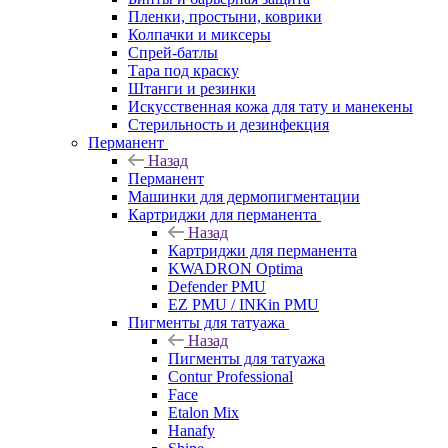
Пленки, простыни, коврики
Колпачки и миксеры
Спрей-батлы
Тара под краску
Штанги и резинки
Искусственная кожа для тату и манекены
Стерильность и дезинфекция
Перманент
Назад
Перманент
Машинки для дермопигментации
Картриджи для перманента
Назад
Картриджи для перманента
KWADRON Optima
Defender PMU
EZ PMU / INKin PMU
Пигменты для татуажа
Назад
Пигменты для татуажа
Contur Professional
Face
Etalon Mix
Hanafy