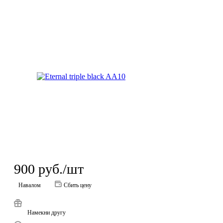
900
руб.
/шт
Навалом
Сбить цену
Намекни другу