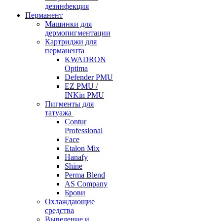
дезинфекция
Перманент
Машинки для
дермопигментации
Картриджи для
перманента
KWADRON
Optima
Defender PMU
EZ PMU /
INKin PMU
Пигменты для
татуажа
Contur
Professional
Face
Etalon Mix
Hanafy
Shine
Perma Blend
AS Company
Брови
Охлаждающие
средства
Выведение и