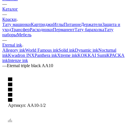
—
Каталог
—
Краски
Тату машинки
Картриджи
Иглы
Питание
Держатели
Защита и
уход
Трансфер
Расходники
Перманент
Тату барахолка
Тату
наборы
Мебель
—
Eternal ink
Allegory ink
World Famous ink
Solid ink
Dynamic ink
Nocturnal
ink
Kwadron INX
Panthera ink
Xtreme ink
KOKKAI Sumi
КРАСКА
ink
Intenze ink
—
Eternal triple black AA10
Артикул:
AA10-1/2