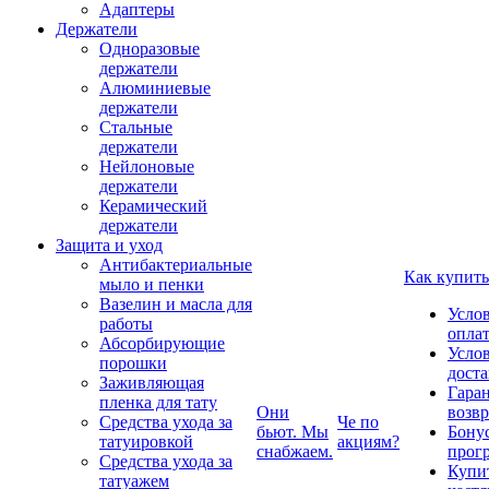
Адаптеры
Держатели
Одноразовые
держатели
Алюминиевые
держатели
Стальные
держатели
Нейлоновые
держатели
Керамический
держатели
Защита и уход
Антибактериальные
Как купить
мыло и пенки
Вазелин и масла для
Усло
работы
опла
Абсорбирующие
Усло
порошки
дост
Заживляющая
Гаран
пленка для тату
Они
возвр
Средства ухода за
Че по
бьют. Мы
Бону
татуировкой
акциям?
снабжаем.
прог
Средства ухода за
Купи
татуажем