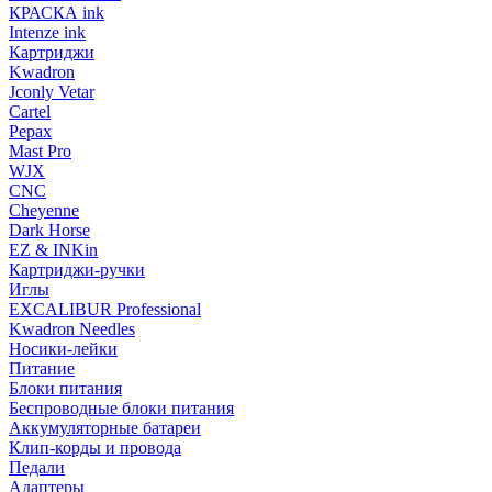
КРАСКА ink
Intenze ink
Картриджи
Kwadron
Jconly Vetar
Cartel
Pepax
Mast Pro
WJX
CNC
Cheyenne
Dark Horse
EZ & INKin
Картриджи-ручки
Иглы
EXCALIBUR Professional
Kwadron Needles
Носики-лейки
Питание
Блоки питания
Беспроводные блоки питания
Аккумуляторные батареи
Клип-корды и провода
Педали
Адаптеры