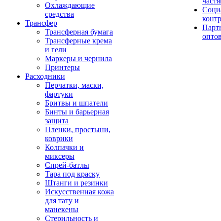
част
Охлаждающие
Соци
средства
конт
Трансфер
Парт
Трансферная бумага
опто
Трансферные крема
и гели
Маркеры и чернила
Принтеры
Расходники
Перчатки, маски,
фартуки
Бритвы и шпатели
Бинты и барьерная
защита
Пленки, простыни,
коврики
Колпачки и
миксеры
Спрей-батлы
Тара под краску
Штанги и резинки
Искусственная кожа
для тату и
манекены
Стерильность и