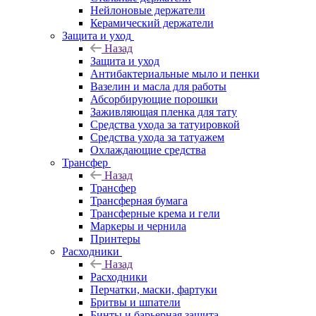
Нейлоновые держатели
Керамический держатели
Защита и уход
Назад
Защита и уход
Антибактериальные мыло и пенки
Вазелин и масла для работы
Абсорбирующие порошки
Заживляющая пленка для тату
Средства ухода за татуировкой
Средства ухода за татуажем
Охлаждающие средства
Трансфер
Назад
Трансфер
Трансферная бумага
Трансферные крема и гели
Маркеры и чернила
Принтеры
Расходники
Назад
Расходники
Перчатки, маски, фартуки
Бритвы и шпатели
Бинты и барьерная защита