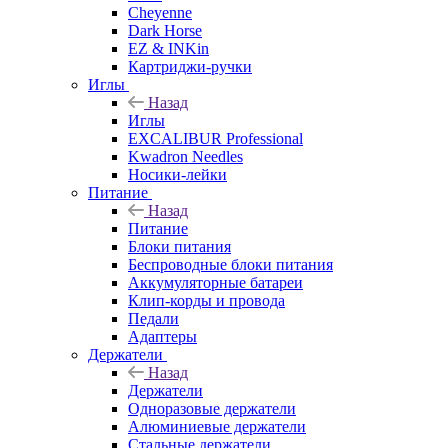
Cheyenne
Dark Horse
EZ & INKin
Картриджи-ручки
Иглы
Назад
Иглы
EXCALIBUR Professional
Kwadron Needles
Носики-лейки
Питание
Назад
Питание
Блоки питания
Беспроводные блоки питания
Аккумуляторные батареи
Клип-корды и провода
Педали
Адаптеры
Держатели
Назад
Держатели
Одноразовые держатели
Алюминиевые держатели
Стальные держатели