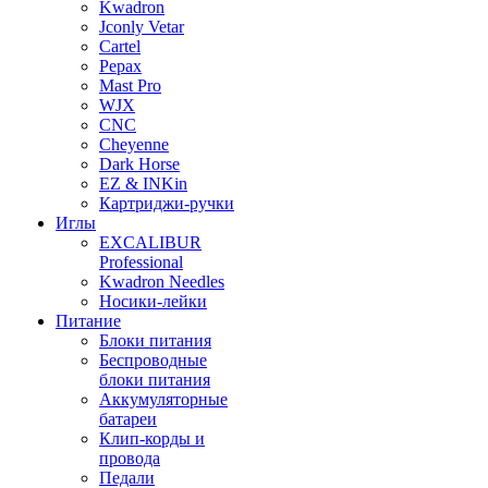
Kwadron
Jconly Vetar
Cartel
Pepax
Mast Pro
WJX
CNC
Cheyenne
Dark Horse
EZ & INKin
Картриджи-ручки
Иглы
EXCALIBUR
Professional
Kwadron Needles
Носики-лейки
Питание
Блоки питания
Беспроводные
блоки питания
Аккумуляторные
батареи
Клип-корды и
провода
Педали