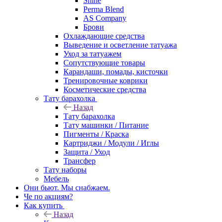
Shine
Perma Blend
AS Company
Брови
Охлаждающие средства
Выведение и осветление татуажа
Уход за татуажем
Сопутствующие товары
Карандаши, помады, кисточки
Тренировочные коврики
Косметические средства
Тату барахолка
Назад
Тату барахолка
Тату машинки / Питание
Пигменты / Краска
Картриджи / Модули / Иглы
Защита / Уход
Трансфер
Тату наборы
Мебель
Они бьют. Мы снабжаем.
Че по акциям?
Как купить
Назад