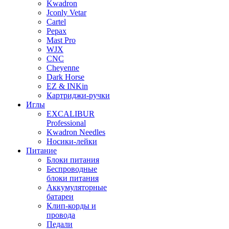
Kwadron
Jconly Vetar
Cartel
Pepax
Mast Pro
WJX
CNC
Cheyenne
Dark Horse
EZ & INKin
Картриджи-ручки
Иглы
EXCALIBUR
Professional
Kwadron Needles
Носики-лейки
Питание
Блоки питания
Беспроводные
блоки питания
Аккумуляторные
батареи
Клип-корды и
провода
Педали