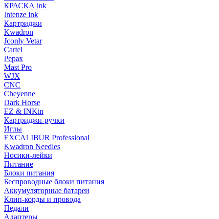
КРАСКА ink
Intenze ink
Картриджи
Kwadron
Jconly Vetar
Cartel
Pepax
Mast Pro
WJX
CNC
Cheyenne
Dark Horse
EZ & INKin
Картриджи-ручки
Иглы
EXCALIBUR Professional
Kwadron Needles
Носики-лейки
Питание
Блоки питания
Беспроводные блоки питания
Аккумуляторные батареи
Клип-корды и провода
Педали
Адаптеры