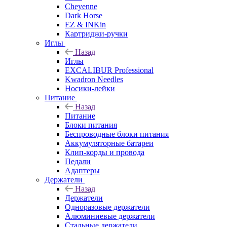
Cheyenne
Dark Horse
EZ & INKin
Картриджи-ручки
Иглы
Назад
Иглы
EXCALIBUR Professional
Kwadron Needles
Носики-лейки
Питание
Назад
Питание
Блоки питания
Беспроводные блоки питания
Аккумуляторные батареи
Клип-корды и провода
Педали
Адаптеры
Держатели
Назад
Держатели
Одноразовые держатели
Алюминиевые держатели
Стальные держатели