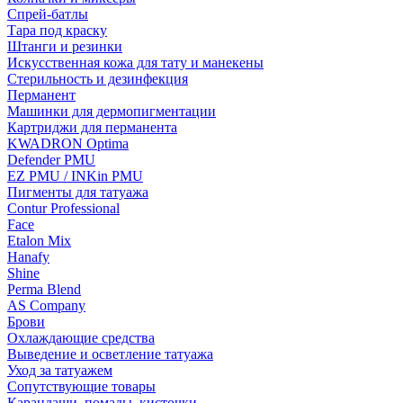
Спрей-батлы
Тара под краску
Штанги и резинки
Искусственная кожа для тату и манекены
Стерильность и дезинфекция
Перманент
Машинки для дермопигментации
Картриджи для перманента
KWADRON Optima
Defender PMU
EZ PMU / INKin PMU
Пигменты для татуажа
Contur Professional
Face
Etalon Mix
Hanafy
Shine
Perma Blend
AS Company
Брови
Охлаждающие средства
Выведение и осветление татуажа
Уход за татуажем
Сопутствующие товары
Карандаши, помады, кисточки