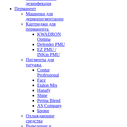
дезинфекция
Перманент
Машинки для
дермопигментации
Картриджи для
перманента
KWADRON
Optima
Defender PMU
EZ PMU /
INKin PMU
Пигменты для
татуажа
Contur
Professional
Face
Etalon Mix
Hanafy
Shine
Perma Blend
AS Company
Брови
Охлаждающие
средства
Выведение и