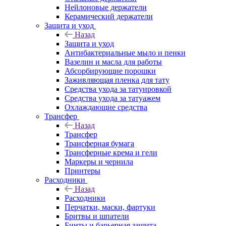
Нейлоновые держатели
Керамический держатели
Защита и уход
Назад
Защита и уход
Антибактериальные мыло и пенки
Вазелин и масла для работы
Абсорбирующие порошки
Заживляющая пленка для тату
Средства ухода за татуировкой
Средства ухода за татуажем
Охлаждающие средства
Трансфер
Назад
Трансфер
Трансферная бумага
Трансферные крема и гели
Маркеры и чернила
Принтеры
Расходники
Назад
Расходники
Перчатки, маски, фартуки
Бритвы и шпатели
Бинты и барьерная защита