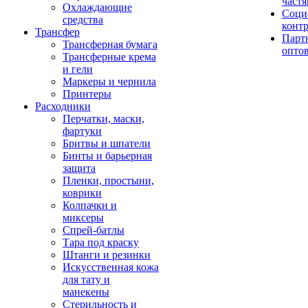
част
Охлаждающие
Соци
средства
конт
Трансфер
Парт
Трансферная бумага
опто
Трансферные крема
и гели
Маркеры и чернила
Принтеры
Расходники
Перчатки, маски,
фартуки
Бритвы и шпатели
Бинты и барьерная
защита
Пленки, простыни,
коврики
Колпачки и
миксеры
Спрей-батлы
Тара под краску
Штанги и резинки
Искусственная кожа
для тату и
манекены
Стерильность и