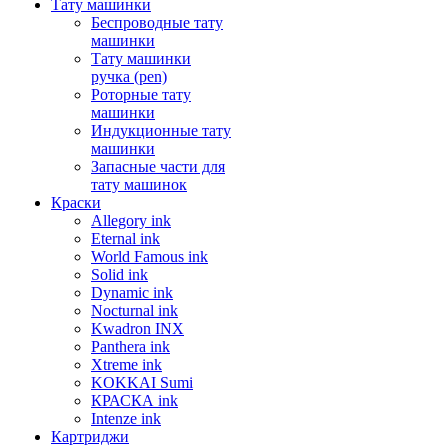
Тату машинки
Беспроводные тату
машинки
Тату машинки
ручка (pen)
Роторные тату
машинки
Индукционные тату
машинки
Запасные части для
тату машинок
Краски
Allegory ink
Eternal ink
World Famous ink
Solid ink
Dynamic ink
Nocturnal ink
Kwadron INX
Panthera ink
Xtreme ink
KOKKAI Sumi
КРАСКА ink
Intenze ink
Картриджи