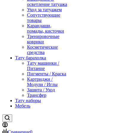
осветление татуажа
Уход за татуажем
Сопутствующие
товары
Карандаши,
помады, кисточки
Тренировочные
коврики
Косметические
средства
Тату барахолка
Тату машинки /
Питание
Пигменты / Краска
Картриджи /
Модули / Иглы
Защита / Уход
Трансфер
Тату наборы
Мебель
Сравнение
0