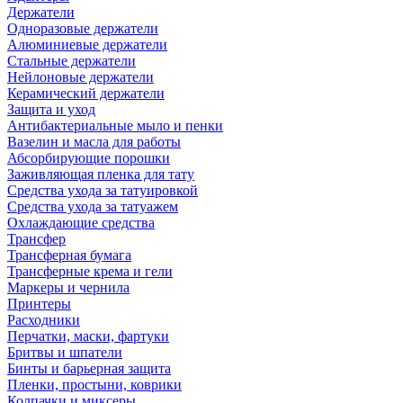
Держатели
Одноразовые держатели
Алюминиевые держатели
Стальные держатели
Нейлоновые держатели
Керамический держатели
Защита и уход
Антибактериальные мыло и пенки
Вазелин и масла для работы
Абсорбирующие порошки
Заживляющая пленка для тату
Средства ухода за татуировкой
Средства ухода за татуажем
Охлаждающие средства
Трансфер
Трансферная бумага
Трансферные крема и гели
Маркеры и чернила
Принтеры
Расходники
Перчатки, маски, фартуки
Бритвы и шпатели
Бинты и барьерная защита
Пленки, простыни, коврики
Колпачки и миксеры