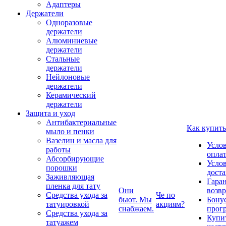
Адаптеры
Держатели
Одноразовые
держатели
Алюминиевые
держатели
Стальные
держатели
Нейлоновые
держатели
Керамический
держатели
Защита и уход
Антибактериальные
Как купить
мыло и пенки
Вазелин и масла для
Усло
работы
опла
Абсорбирующие
Усло
порошки
дост
Заживляющая
Гаран
пленка для тату
Они
возвр
Средства ухода за
Че по
бьют. Мы
Бону
татуировкой
акциям?
снабжаем.
прог
Средства ухода за
Купи
татуажем