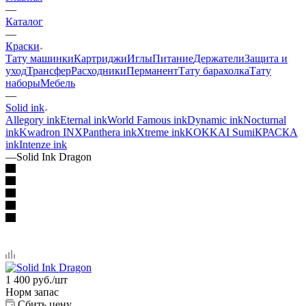
—
Каталог
—
Краски
Тату машинки
Картриджи
Иглы
Питание
Держатели
Защита и
уход
Трансфер
Расходники
Перманент
Тату барахолка
Тату
наборы
Мебель
—
Solid ink
Allegory ink
Eternal ink
World Famous ink
Dynamic ink
Nocturnal
ink
Kwadron INX
Panthera ink
Xtreme ink
KOKKAI Sumi
КРАСКА
ink
Intenze ink
—
Solid Ink Dragon
1 400
руб.
/шт
Норм запас
Сбить цену