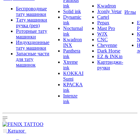
Famous
ink
Kwadron
Беспроводные
Solid ink
Jconly Vetar
Иглы
тату машинки
Dynamic
Cartel
Тату машинки
ink
Pepax
ручка (pen)
Nocturnal
Mast Pro
P
Роторные тату
ink
WJX
K
машинки
Kwadron
CNC
N
Индукционные
INX
Cheyenne
Н
тату машинки
Panthera
Dark Horse
л
Запасные части
ink
EZ & INKin
для тату
Xtreme
Картриджи-
машинок
ink
ручки
KOKKAI
Sumi
КРАСКА
ink
Intenze
ink
Каталог