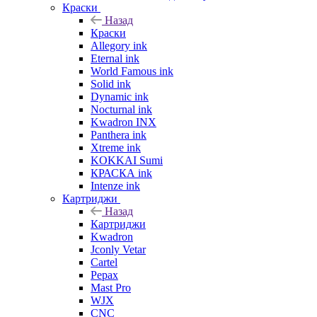
Краски
Назад
Краски
Allegory ink
Eternal ink
World Famous ink
Solid ink
Dynamic ink
Nocturnal ink
Kwadron INX
Panthera ink
Xtreme ink
KOKKAI Sumi
КРАСКА ink
Intenze ink
Картриджи
Назад
Картриджи
Kwadron
Jconly Vetar
Cartel
Pepax
Mast Pro
WJX
CNC