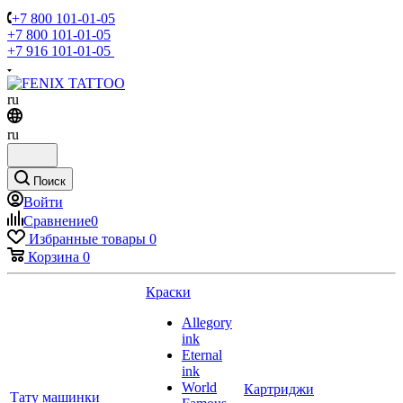
+7 800 101-01-05
+7 800 101-01-05
+7 916 101-01-05
ru
ru
Поиск
Войти
Сравнение
0
Избранные товары
0
Корзина
0
Краски
Allegory
ink
Eternal
ink
World
Картриджи
Тату машинки