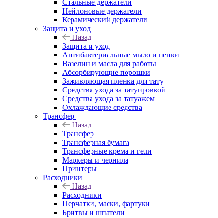
Стальные держатели
Нейлоновые держатели
Керамический держатели
Защита и уход
Назад
Защита и уход
Антибактериальные мыло и пенки
Вазелин и масла для работы
Абсорбирующие порошки
Заживляющая пленка для тату
Средства ухода за татуировкой
Средства ухода за татуажем
Охлаждающие средства
Трансфер
Назад
Трансфер
Трансферная бумага
Трансферные крема и гели
Маркеры и чернила
Принтеры
Расходники
Назад
Расходники
Перчатки, маски, фартуки
Бритвы и шпатели