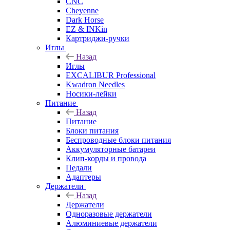
CNC
Cheyenne
Dark Horse
EZ & INKin
Картриджи-ручки
Иглы
Назад
Иглы
EXCALIBUR Professional
Kwadron Needles
Носики-лейки
Питание
Назад
Питание
Блоки питания
Беспроводные блоки питания
Аккумуляторные батареи
Клип-корды и провода
Педали
Адаптеры
Держатели
Назад
Держатели
Одноразовые держатели
Алюминиевые держатели