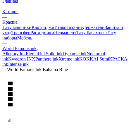
Главная
—
Каталог
—
Краски
Тату машинки
Картриджи
Иглы
Питание
Держатели
Защита и
уход
Трансфер
Расходники
Перманент
Тату барахолка
Тату
наборы
Мебель
—
World Famous ink
Allegory ink
Eternal ink
Solid ink
Dynamic ink
Nocturnal
ink
Kwadron INX
Panthera ink
Xtreme ink
KOKKAI Sumi
КРАСКА
ink
Intenze ink
—
World Famous Ink Bahama Blue