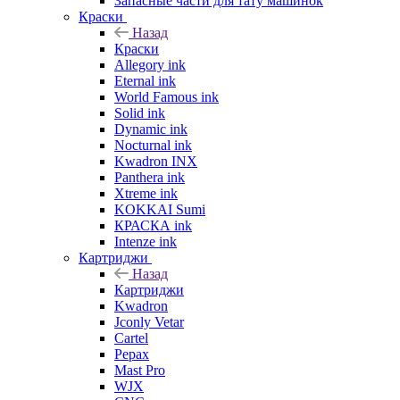
Запасные части для тату машинок
Краски
Назад
Краски
Allegory ink
Eternal ink
World Famous ink
Solid ink
Dynamic ink
Nocturnal ink
Kwadron INX
Panthera ink
Xtreme ink
KOKKAI Sumi
КРАСКА ink
Intenze ink
Картриджи
Назад
Картриджи
Kwadron
Jconly Vetar
Cartel
Pepax
Mast Pro
WJX