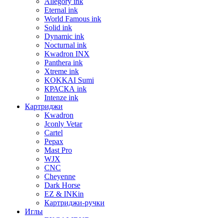
Allegory ink
Eternal ink
World Famous ink
Solid ink
Dynamic ink
Nocturnal ink
Kwadron INX
Panthera ink
Xtreme ink
KOKKAI Sumi
КРАСКА ink
Intenze ink
Картриджи
Kwadron
Jconly Vetar
Cartel
Pepax
Mast Pro
WJX
CNC
Cheyenne
Dark Horse
EZ & INKin
Картриджи-ручки
Иглы