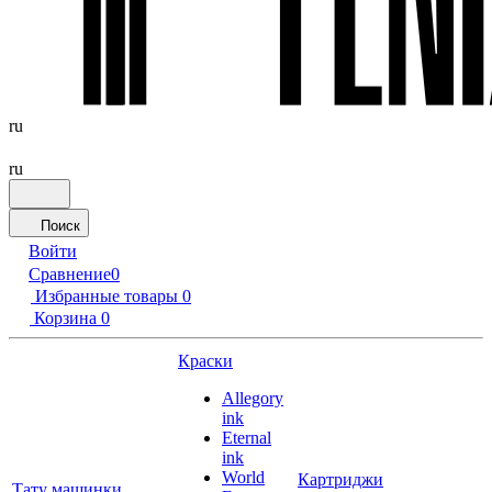
ru
ru
Поиск
Войти
Сравнение
0
Избранные товары
0
Корзина
0
Краски
Allegory
ink
Eternal
ink
World
Картриджи
Тату машинки