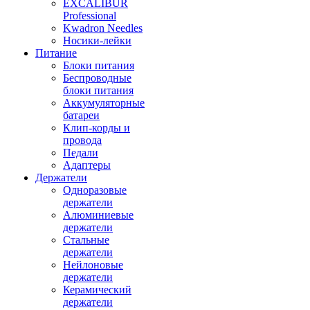
EXCALIBUR
Professional
Kwadron Needles
Носики-лейки
Питание
Блоки питания
Беспроводные
блоки питания
Аккумуляторные
батареи
Клип-корды и
провода
Педали
Адаптеры
Держатели
Одноразовые
держатели
Алюминиевые
держатели
Стальные
держатели
Нейлоновые
держатели
Керамический
держатели