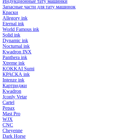
Индукционные тату машинки
Запасные части для тату машинок
Краски
Allegory ink
Eternal ink
World Famous ink
Solid ink
Dynamic ink
Nocturnal ink
Kwadron INX
Panthera ink
Xtreme ink
KOKKAI Sumi
КРАСКА ink
Intenze ink
Картриджи
Kwadron
Jconly Vetar
Cartel
Pepax
Mast Pro
WJX
CNC
Cheyenne
Dark Horse