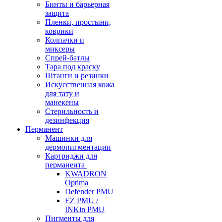
Бинты и барьерная
защита
Пленки, простыни,
коврики
Колпачки и
миксеры
Спрей-батлы
Тара под краску
Штанги и резинки
Искусственная кожа
для тату и
манекены
Стерильность и
дезинфекция
Перманент
Машинки для
дермопигментации
Картриджи для
перманента
KWADRON
Optima
Defender PMU
EZ PMU /
INKin PMU
Пигменты для