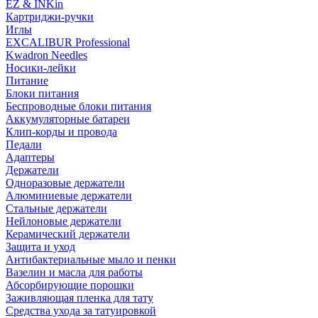
EZ & INKin
Картриджи-ручки
Иглы
EXCALIBUR Professional
Kwadron Needles
Носики-лейки
Питание
Блоки питания
Беспроводные блоки питания
Аккумуляторные батареи
Клип-корды и провода
Педали
Адаптеры
Держатели
Одноразовые держатели
Алюминиевые держатели
Стальные держатели
Нейлоновые держатели
Керамический держатели
Защита и уход
Антибактериальные мыло и пенки
Вазелин и масла для работы
Абсорбирующие порошки
Заживляющая пленка для тату
Средства ухода за татуировкой