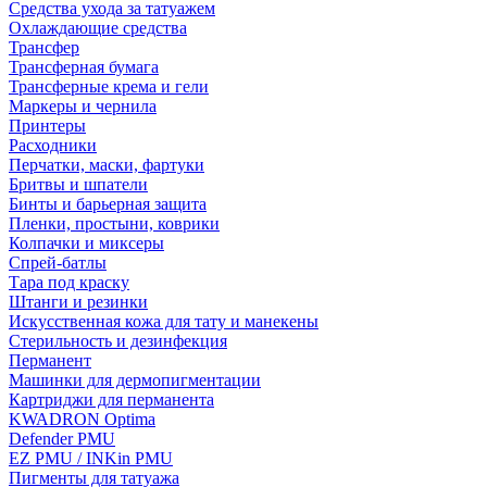
Средства ухода за татуажем
Охлаждающие средства
Трансфер
Трансферная бумага
Трансферные крема и гели
Маркеры и чернила
Принтеры
Расходники
Перчатки, маски, фартуки
Бритвы и шпатели
Бинты и барьерная защита
Пленки, простыни, коврики
Колпачки и миксеры
Спрей-батлы
Тара под краску
Штанги и резинки
Искусственная кожа для тату и манекены
Стерильность и дезинфекция
Перманент
Машинки для дермопигментации
Картриджи для перманента
KWADRON Optima
Defender PMU
EZ PMU / INKin PMU
Пигменты для татуажа