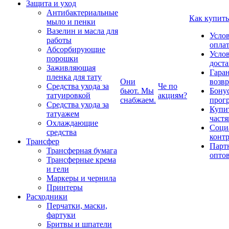
Защита и уход
Антибактериальные
Как купить
мыло и пенки
Вазелин и масла для
Усло
работы
опла
Абсорбирующие
Усло
порошки
дост
Заживляющая
Гаран
пленка для тату
Они
возвр
Средства ухода за
Че по
бьют. Мы
Бону
татуировкой
акциям?
снабжаем.
прог
Средства ухода за
Купи
татуажем
част
Охлаждающие
Соци
средства
конт
Трансфер
Парт
Трансферная бумага
опто
Трансферные крема
и гели
Маркеры и чернила
Принтеры
Расходники
Перчатки, маски,
фартуки
Бритвы и шпатели