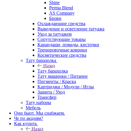
Shine
Perma Blend
AS Company
Брови
Охлаждающие средства
Выведение и осветление татуажа
Уход за татуажем
Сопутствующие товары
Карандаши, помады, кисточки
Тренировочные коврики
Косметические средства
Тату барахолка
Назад
Тату барахолка
Тату машинки / Питание
Пигменты / Краска
Картриджи / Модули / Иглы
Защита / Уход
Трансфер
Тату наборы
Мебель
Они бьют. Мы снабжаем.
Че по акциям?
Как купить
Назад