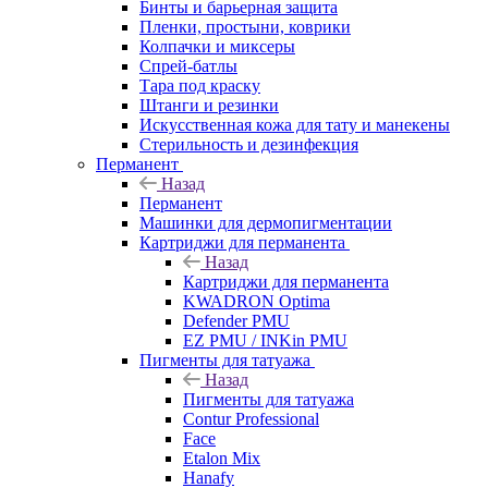
Бинты и барьерная защита
Пленки, простыни, коврики
Колпачки и миксеры
Спрей-батлы
Тара под краску
Штанги и резинки
Искусственная кожа для тату и манекены
Стерильность и дезинфекция
Перманент
Назад
Перманент
Машинки для дермопигментации
Картриджи для перманента
Назад
Картриджи для перманента
KWADRON Optima
Defender PMU
EZ PMU / INKin PMU
Пигменты для татуажа
Назад
Пигменты для татуажа
Contur Professional
Face
Etalon Mix
Hanafy