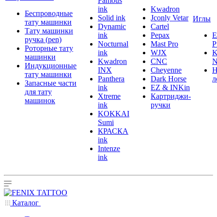
Famous
ink
Kwadron
Беспроводные
Solid ink
Jconly Vetar
Иглы
тату машинки
Dynamic
Cartel
Тату машинки
ink
Pepax
ручка (pen)
Nocturnal
Mast Pro
P
Роторные тату
ink
WJX
K
машинки
Kwadron
CNC
N
Индукционные
INX
Cheyenne
Н
тату машинки
Panthera
Dark Horse
л
Запасные части
ink
EZ & INKin
для тату
Xtreme
Картриджи-
машинок
ink
ручки
KOKKAI
Sumi
КРАСКА
ink
Intenze
ink
Каталог