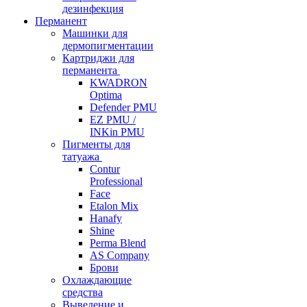
дезинфекция
Перманент
Машинки для
дермопигментации
Картриджи для
перманента
KWADRON
Optima
Defender PMU
EZ PMU /
INKin PMU
Пигменты для
татуажа
Contur
Professional
Face
Etalon Mix
Hanafy
Shine
Perma Blend
AS Company
Брови
Охлаждающие
средства
Выведение и