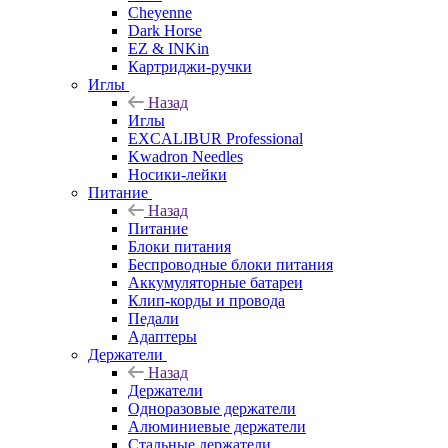
Cheyenne
Dark Horse
EZ & INKin
Картриджи-ручки
Иглы
Назад
Иглы
EXCALIBUR Professional
Kwadron Needles
Носики-лейки
Питание
Назад
Питание
Блоки питания
Беспроводные блоки питания
Аккумуляторные батареи
Клип-корды и провода
Педали
Адаптеры
Держатели
Назад
Держатели
Одноразовые держатели
Алюминиевые держатели
Стальные держатели