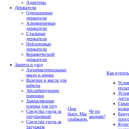
Адаптеры
Держатели
Одноразовые
держатели
Алюминиевые
держатели
Стальные
держатели
Нейлоновые
держатели
Керамический
держатели
Защита и уход
Антибактериальные
Как купить
мыло и пенки
Вазелин и масла для
Усло
работы
опла
Абсорбирующие
Усло
порошки
дост
Заживляющая
Гаран
пленка для тату
Они
возвр
Средства ухода за
Че по
бьют. Мы
Бону
татуировкой
акциям?
снабжаем.
прог
Средства ухода за
Купи
татуажем