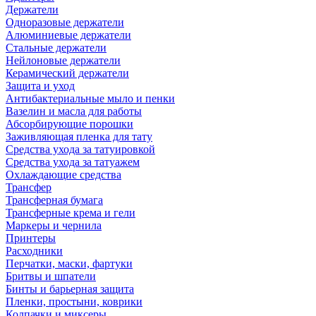
Держатели
Одноразовые держатели
Алюминиевые держатели
Стальные держатели
Нейлоновые держатели
Керамический держатели
Защита и уход
Антибактериальные мыло и пенки
Вазелин и масла для работы
Абсорбирующие порошки
Заживляющая пленка для тату
Средства ухода за татуировкой
Средства ухода за татуажем
Охлаждающие средства
Трансфер
Трансферная бумага
Трансферные крема и гели
Маркеры и чернила
Принтеры
Расходники
Перчатки, маски, фартуки
Бритвы и шпатели
Бинты и барьерная защита
Пленки, простыни, коврики
Колпачки и миксеры