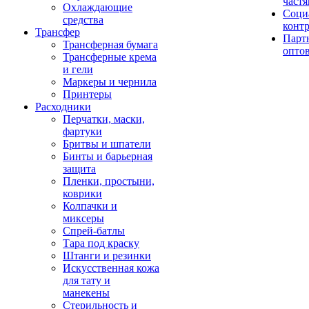
част
Охлаждающие
Соци
средства
конт
Трансфер
Парт
Трансферная бумага
опто
Трансферные крема
и гели
Маркеры и чернила
Принтеры
Расходники
Перчатки, маски,
фартуки
Бритвы и шпатели
Бинты и барьерная
защита
Пленки, простыни,
коврики
Колпачки и
миксеры
Спрей-батлы
Тара под краску
Штанги и резинки
Искусственная кожа
для тату и
манекены
Стерильность и