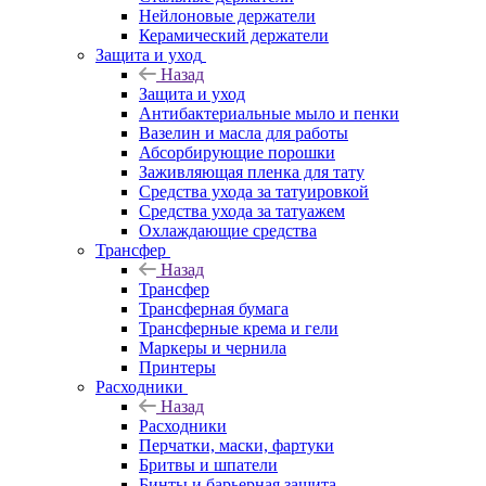
Нейлоновые держатели
Керамический держатели
Защита и уход
Назад
Защита и уход
Антибактериальные мыло и пенки
Вазелин и масла для работы
Абсорбирующие порошки
Заживляющая пленка для тату
Средства ухода за татуировкой
Средства ухода за татуажем
Охлаждающие средства
Трансфер
Назад
Трансфер
Трансферная бумага
Трансферные крема и гели
Маркеры и чернила
Принтеры
Расходники
Назад
Расходники
Перчатки, маски, фартуки
Бритвы и шпатели
Бинты и барьерная защита