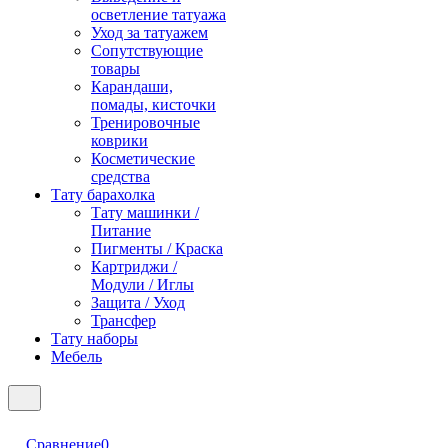
осветление татуажа
Уход за татуажем
Сопутствующие
товары
Карандаши,
помады, кисточки
Тренировочные
коврики
Косметические
средства
Тату барахолка
Тату машинки /
Питание
Пигменты / Краска
Картриджи /
Модули / Иглы
Защита / Уход
Трансфер
Тату наборы
Мебель
Сравнение
0