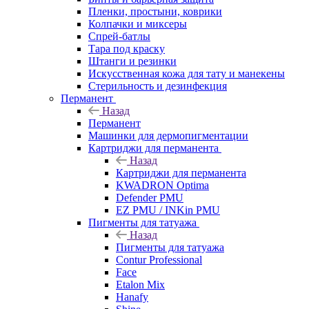
Пленки, простыни, коврики
Колпачки и миксеры
Спрей-батлы
Тара под краску
Штанги и резинки
Искусственная кожа для тату и манекены
Стерильность и дезинфекция
Перманент
Назад
Перманент
Машинки для дермопигментации
Картриджи для перманента
Назад
Картриджи для перманента
KWADRON Optima
Defender PMU
EZ PMU / INKin PMU
Пигменты для татуажа
Назад
Пигменты для татуажа
Contur Professional
Face
Etalon Mix
Hanafy