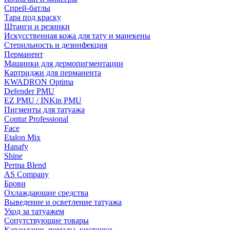
Спрей-батлы
Тара под краску
Штанги и резинки
Искусственная кожа для тату и манекены
Стерильность и дезинфекция
Перманент
Машинки для дермопигментации
Картриджи для перманента
KWADRON Optima
Defender PMU
EZ PMU / INKin PMU
Пигменты для татуажа
Contur Professional
Face
Etalon Mix
Hanafy
Shine
Perma Blend
AS Company
Брови
Охлаждающие средства
Выведение и осветление татуажа
Уход за татуажем
Сопутствующие товары
Карандаши, помады, кисточки