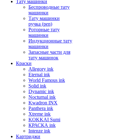
Тату машинки
Беспроводные тату
машинки
Тату машинки
ручка (pen)
Роторные тату
машинки
Индукционные тату
машинки
Запасные части для
тату машинок
Краски
Allegory ink
Eternal ink
World Famous ink
Solid ink
Dynamic ink
Nocturnal ink
Kwadron INX
Panthera ink
Xtreme ink
KOKKAI Sumi
КРАСКА ink
Intenze ink
Картриджи