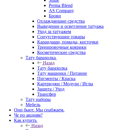
Shine
Perma Blend
AS Company
Брови
Охлаждающие средства
Выведение и осветление татуажа
Уход за татуажем
Сопутствующие товары
Карандаши, помады, кисточки
Тренировочные коврики
Косметические средства
Тату барахолка
Назад
Тату барахолка
Тату машинки / Питание
Пигменты / Краска
Картриджи / Модули / Иглы
Защита / Уход
Трансфер
Тату наборы
Мебель
Они бьют. Мы снабжаем.
Че по акциям?
Как купить
Назад