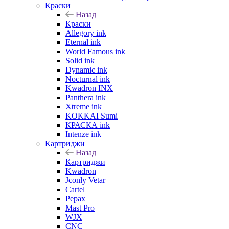
Краски
Назад
Краски
Allegory ink
Eternal ink
World Famous ink
Solid ink
Dynamic ink
Nocturnal ink
Kwadron INX
Panthera ink
Xtreme ink
KOKKAI Sumi
КРАСКА ink
Intenze ink
Картриджи
Назад
Картриджи
Kwadron
Jconly Vetar
Cartel
Pepax
Mast Pro
WJX
CNC