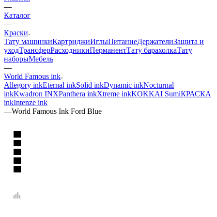
—
Каталог
—
Краски
Тату машинки
Картриджи
Иглы
Питание
Держатели
Защита и
уход
Трансфер
Расходники
Перманент
Тату барахолка
Тату
наборы
Мебель
—
World Famous ink
Allegory ink
Eternal ink
Solid ink
Dynamic ink
Nocturnal
ink
Kwadron INX
Panthera ink
Xtreme ink
KOKKAI Sumi
КРАСКА
ink
Intenze ink
—
World Famous Ink Ford Blue