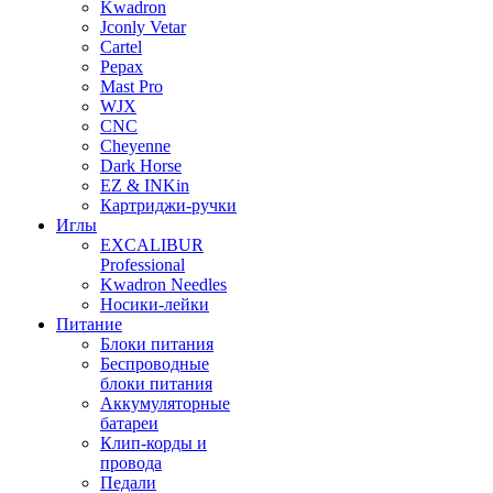
Kwadron
Jconly Vetar
Cartel
Pepax
Mast Pro
WJX
CNC
Cheyenne
Dark Horse
EZ & INKin
Картриджи-ручки
Иглы
EXCALIBUR
Professional
Kwadron Needles
Носики-лейки
Питание
Блоки питания
Беспроводные
блоки питания
Аккумуляторные
батареи
Клип-корды и
провода
Педали