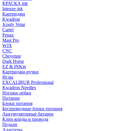
КРАСКА ink
Intenze ink
Картриджи
Kwadron
Jconly Vetar
Cartel
Pepax
Mast Pro
WJX
CNC
Cheyenne
Dark Horse
EZ & INKin
Картриджи-ручки
Иглы
EXCALIBUR Professional
Kwadron Needles
Носики-лейки
Питание
Блоки питания
Беспроводные блоки питания
Аккумуляторные батареи
Клип-корды и провода
Педали
Адаптеры