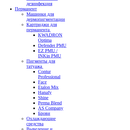
дезинфекция
Перманент
Машинки для
дермопигментации
Картриджи для
перманента
KWADRON
Optima
Defender PMU
EZ PMU /
INKin PMU
Пигменты для
татуажа
Contur
Professional
Face
Etalon Mix
Hanafy
Shine
Perma Blend
AS Company
Брови
Охлаждающие
средства
Выведение и