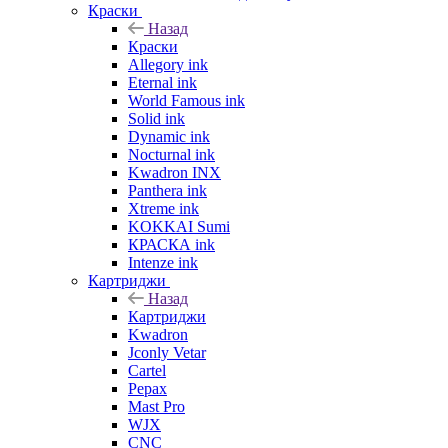
Краски
Назад
Краски
Allegory ink
Eternal ink
World Famous ink
Solid ink
Dynamic ink
Nocturnal ink
Kwadron INX
Panthera ink
Xtreme ink
KOKKAI Sumi
КРАСКА ink
Intenze ink
Картриджи
Назад
Картриджи
Kwadron
Jconly Vetar
Cartel
Pepax
Mast Pro
WJX
CNC