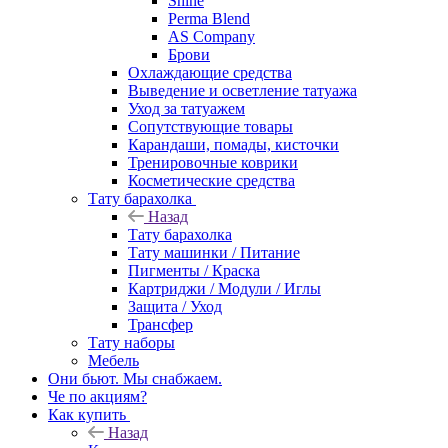
Shine
Perma Blend
AS Company
Брови
Охлаждающие средства
Выведение и осветление татуажа
Уход за татуажем
Сопутствующие товары
Карандаши, помады, кисточки
Тренировочные коврики
Косметические средства
Тату барахолка
Назад
Тату барахолка
Тату машинки / Питание
Пигменты / Краска
Картриджи / Модули / Иглы
Защита / Уход
Трансфер
Тату наборы
Мебель
Они бьют. Мы снабжаем.
Че по акциям?
Как купить
Назад