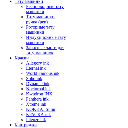
Тату машинки
Беспроводные тату
машинки
Тату машинки
ручка (pen)
Роторные тату
машинки
Индукционные тату
машинки
Запасные части для
тату машинок
Краски
Allegory ink
Eternal ink
World Famous ink
Solid ink
Dynamic ink
Nocturnal ink
Kwadron INX
Panthera ink
Xtreme ink
KOKKAI Sumi
КРАСКА ink
Intenze ink
Картриджи