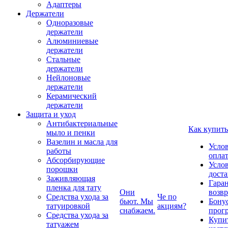
Адаптеры
Держатели
Одноразовые
держатели
Алюминиевые
держатели
Стальные
держатели
Нейлоновые
держатели
Керамический
держатели
Защита и уход
Антибактериальные
Как купить
мыло и пенки
Вазелин и масла для
Усло
работы
опла
Абсорбирующие
Усло
порошки
дост
Заживляющая
Гаран
пленка для тату
Они
возвр
Средства ухода за
Че по
бьют. Мы
Бону
татуировкой
акциям?
снабжаем.
прог
Средства ухода за
Купи
татуажем