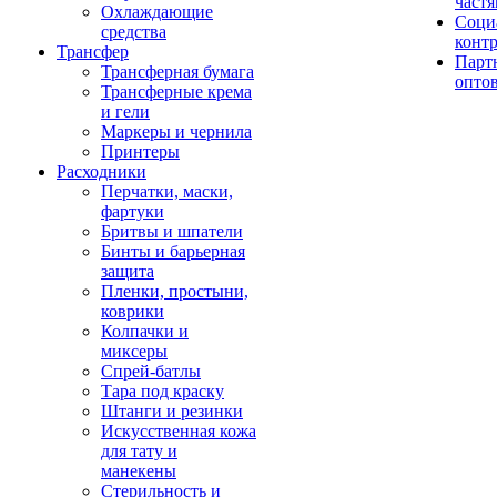
част
Охлаждающие
Соци
средства
конт
Трансфер
Парт
Трансферная бумага
опто
Трансферные крема
и гели
Маркеры и чернила
Принтеры
Расходники
Перчатки, маски,
фартуки
Бритвы и шпатели
Бинты и барьерная
защита
Пленки, простыни,
коврики
Колпачки и
миксеры
Спрей-батлы
Тара под краску
Штанги и резинки
Искусственная кожа
для тату и
манекены
Стерильность и