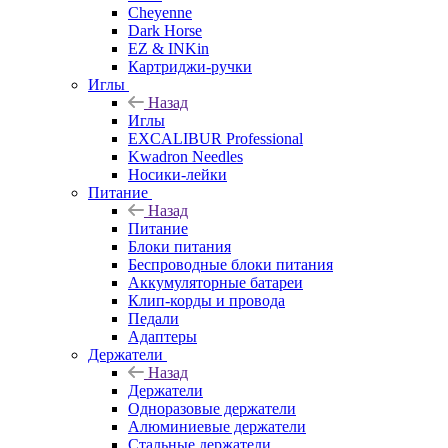
Cheyenne
Dark Horse
EZ & INKin
Картриджи-ручки
Иглы
Назад
Иглы
EXCALIBUR Professional
Kwadron Needles
Носики-лейки
Питание
Назад
Питание
Блоки питания
Беспроводные блоки питания
Аккумуляторные батареи
Клип-корды и провода
Педали
Адаптеры
Держатели
Назад
Держатели
Одноразовые держатели
Алюминиевые держатели
Стальные держатели