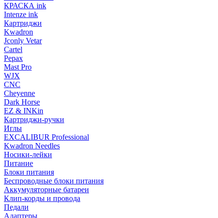
КРАСКА ink
Intenze ink
Картриджи
Kwadron
Jconly Vetar
Cartel
Pepax
Mast Pro
WJX
CNC
Cheyenne
Dark Horse
EZ & INKin
Картриджи-ручки
Иглы
EXCALIBUR Professional
Kwadron Needles
Носики-лейки
Питание
Блоки питания
Беспроводные блоки питания
Аккумуляторные батареи
Клип-корды и провода
Педали
Адаптеры