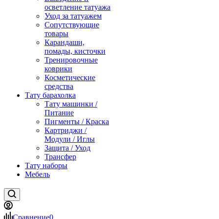
осветление татуажа
Уход за татуажем
Сопутствующие
товары
Карандаши,
помады, кисточки
Тренировочные
коврики
Косметические
средства
Тату барахолка
Тату машинки /
Питание
Пигменты / Краска
Картриджи /
Модули / Иглы
Защита / Уход
Трансфер
Тату наборы
Мебель
Сравнение
0