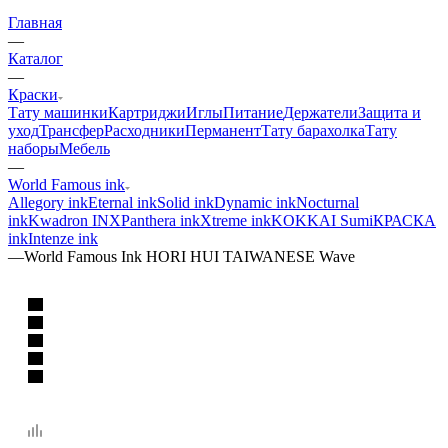
Главная
—
Каталог
—
Краски
Тату машинки
Картриджи
Иглы
Питание
Держатели
Защита и
уход
Трансфер
Расходники
Перманент
Тату барахолка
Тату
наборы
Мебель
—
World Famous ink
Allegory ink
Eternal ink
Solid ink
Dynamic ink
Nocturnal
ink
Kwadron INX
Panthera ink
Xtreme ink
KOKKAI Sumi
КРАСКА
ink
Intenze ink
—
World Famous Ink HORI HUI TAIWANESE Wave