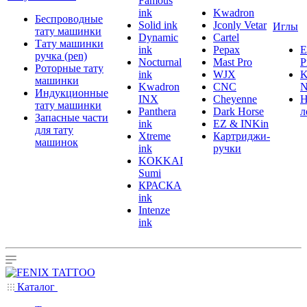
Famous
ink
Kwadron
Беспроводные
Solid ink
Jconly Vetar
Иглы
тату машинки
Dynamic
Cartel
Тату машинки
ink
Pepax
ручка (pen)
Nocturnal
Mast Pro
P
Роторные тату
ink
WJX
K
машинки
Kwadron
CNC
N
Индукционные
INX
Cheyenne
Н
тату машинки
Panthera
Dark Horse
л
Запасные части
ink
EZ & INKin
для тату
Xtreme
Картриджи-
машинок
ink
ручки
KOKKAI
Sumi
КРАСКА
ink
Intenze
ink
Каталог