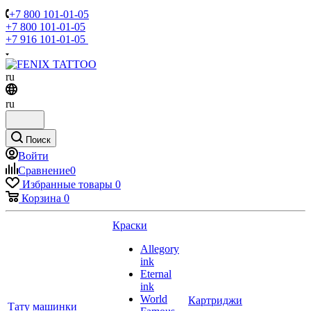
+7 800 101-01-05
+7 800 101-01-05
+7 916 101-01-05
ru
ru
Поиск
Войти
Сравнение
0
Избранные товары
0
Корзина
0
Краски
Allegory
ink
Eternal
ink
World
Картриджи
Тату машинки