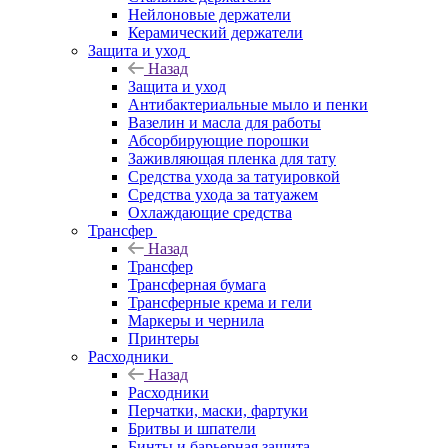
Нейлоновые держатели
Керамический держатели
Защита и уход
Назад
Защита и уход
Антибактериальные мыло и пенки
Вазелин и масла для работы
Абсорбирующие порошки
Заживляющая пленка для тату
Средства ухода за татуировкой
Средства ухода за татуажем
Охлаждающие средства
Трансфер
Назад
Трансфер
Трансферная бумага
Трансферные крема и гели
Маркеры и чернила
Принтеры
Расходники
Назад
Расходники
Перчатки, маски, фартуки
Бритвы и шпатели
Бинты и барьерная защита