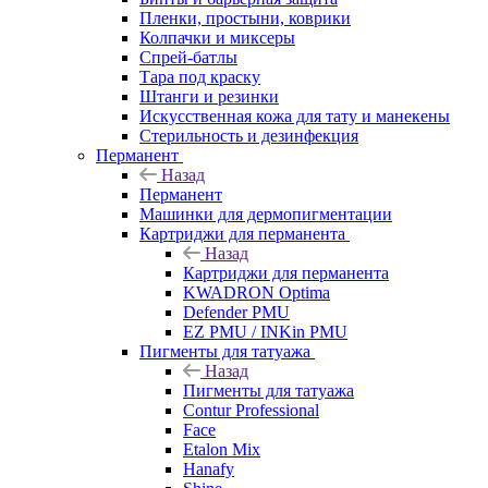
Пленки, простыни, коврики
Колпачки и миксеры
Спрей-батлы
Тара под краску
Штанги и резинки
Искусственная кожа для тату и манекены
Стерильность и дезинфекция
Перманент
Назад
Перманент
Машинки для дермопигментации
Картриджи для перманента
Назад
Картриджи для перманента
KWADRON Optima
Defender PMU
EZ PMU / INKin PMU
Пигменты для татуажа
Назад
Пигменты для татуажа
Contur Professional
Face
Etalon Mix
Hanafy