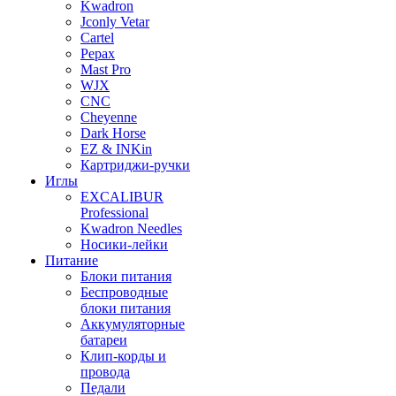
Kwadron
Jconly Vetar
Cartel
Pepax
Mast Pro
WJX
CNC
Cheyenne
Dark Horse
EZ & INKin
Картриджи-ручки
Иглы
EXCALIBUR
Professional
Kwadron Needles
Носики-лейки
Питание
Блоки питания
Беспроводные
блоки питания
Аккумуляторные
батареи
Клип-корды и
провода
Педали