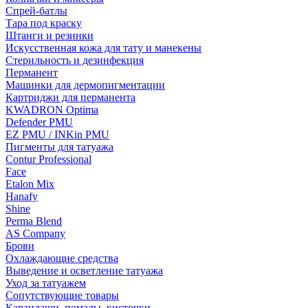
Спрей-батлы
Тара под краску
Штанги и резинки
Искусственная кожа для тату и манекены
Стерильность и дезинфекция
Перманент
Машинки для дермопигментации
Картриджи для перманента
KWADRON Optima
Defender PMU
EZ PMU / INKin PMU
Пигменты для татуажа
Contur Professional
Face
Etalon Mix
Hanafy
Shine
Perma Blend
AS Company
Брови
Охлаждающие средства
Выведение и осветление татуажа
Уход за татуажем
Сопутствующие товары
Карандаши, помады, кисточки