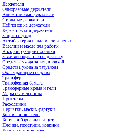
Держатели
Одноразовые держатели
Алюминиевые держатели
Стальные держатели
Нейлоновые держатели
Керамический держатели
Защита и уход
Антибактериальные мыло и пенки
Вазелин и масла для работы
Абсорбирующие порошки
Заживляющая пленка для тату
Средства ухода за татуировкой
Средства ухода за татуажем
Охлаждающие средства
Трансфер
Трансферная бумага
Трансферные крема и гели
Маркеры и чернила
Принтеры
Расходники
Перчатки, маски, фартуки
Бритвы и шпатели
Бинты и барьерная защита
Пленки, простыни, коврики
Колпачки и миксеры